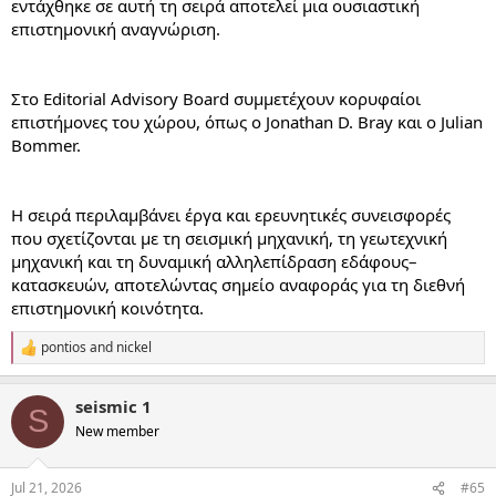
εντάχθηκε σε αυτή τη σειρά αποτελεί μια ουσιαστική
επιστημονική αναγνώριση.
Στο Editorial Advisory Board συμμετέχουν κορυφαίοι
επιστήμονες του χώρου, όπως ο Jonathan D. Bray και ο Julian
Bommer.
Η σειρά περιλαμβάνει έργα και ερευνητικές συνεισφορές
που σχετίζονται με τη σεισμική μηχανική, τη γεωτεχνική
μηχανική και τη δυναμική αλληλεπίδραση εδάφους–
κατασκευών, αποτελώντας σημείο αναφοράς για τη διεθνή
επιστημονική κοινότητα.
pontios
and
nickel
R
e
a
seismic 1
c
S
t
New member
i
o
n
Jul 21, 2026
#65
s