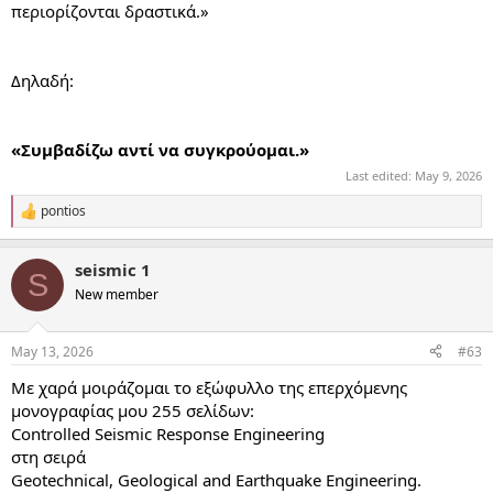
περιορίζονται δραστικά.»
Δηλαδή:
«Συμβαδίζω αντί να συγκρούομαι.»
Last edited:
May 9, 2026
pontios
R
e
a
seismic 1
c
S
t
New member
i
o
n
May 13, 2026
#63
s
:
Με χαρά μοιράζομαι το εξώφυλλο της επερχόμενης
μονογραφίας μου 255 σελίδων:
Controlled Seismic Response Engineering
στη σειρά
Geotechnical, Geological and Earthquake Engineering.