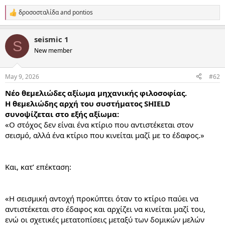
δροσοσταλίδα
and
pontios
R
e
a
seismic 1
c
S
t
New member
i
o
n
May 9, 2026
#62
s
:
Νέο θεμελιώδες αξίωμα μηχανικής φιλοσοφίας.
Η θεμελιώδης αρχή του συστήματος SHIELD
συνοψίζεται στο εξής αξίωμα:
«Ο στόχος δεν είναι ένα κτίριο που αντιστέκεται στον
σεισμό, αλλά ένα κτίριο που κινείται μαζί με το έδαφος.»
Και, κατ’ επέκταση:
«Η σεισμική αντοχή προκύπτει όταν το κτίριο παύει να
αντιστέκεται στο έδαφος και αρχίζει να κινείται μαζί του,
ενώ οι σχετικές μετατοπίσεις μεταξύ των δομικών μελών