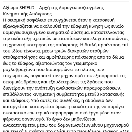
:
Αξίωμα SHIELD – Αρχή της Δομογεωσυζευγμένης
Κινηματικής Απόκρισης
Η σεισμική ασφάλεια επιτυγχάνεται όταν η κατασκευή
εξαναγκάζεται να ακολουθεί την εδαφική κίνηση ως ενιαίο
δομογεωσυζευγμένο κινηματικό σύστημα, καταστέλλοντας
την ανάπτυξη σχετικών μετατοπίσεων και ελαχιστοποιώντας
τη χρονική υστέρηση της απόκρισης. Η διπλή προένταση επί
του ιδίου τένοντα, μέσω τριών διακριτών σταθμών
σταθεροποίησης και αμφίπλευρης πάκτωσης από το δώμα
έως το έδαφος, αξιοποιώντας τον γεωμετρικό
μοχλοβραχίονα που διαμορφώνει το πλάτος των
τοιχωμάτων, συγκροτεί τον μηχανισμό που εξισορροπεί τις
σεισμικές δράσεις και εξουδετερώνει τις δράσεις που
διεγείρουν την ανάπτυξη ανελαστικών παραμορφώσεων,
επιβάλλοντας κινηματική συμβατότητα μεταξύ κατασκευής
και εδάφους. Υπό αυτές τις συνθήκες, η αδράνεια δεν
καταργείται· καταργείται όμως η ικανότητά της να παράγει
ουσιαστικό εσωτερικό παραμορφωσιακό έργο μέσα στον
φέροντα οργανισμό. Το έργο δεν μηδενίζεται·
ανακατανέμεται μέσω του δομογεωσυζευγμένου μηχανισμού
και τελικά διαχέεται στο αδέσμευτο περιβάλλον έδαφος. «Με