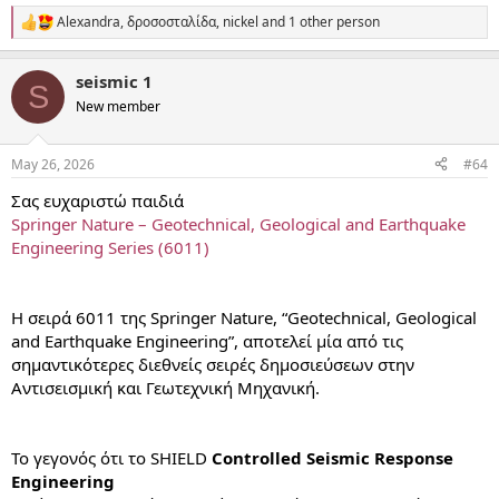
Alexandra
,
δροσοσταλίδα
,
nickel
and 1 other person
R
e
a
seismic 1
c
S
t
New member
i
o
n
May 26, 2026
#64
s
:
Σας ευχαριστώ παιδιά
Springer Nature – Geotechnical, Geological and Earthquake
Engineering Series (6011)
Η σειρά 6011 της Springer Nature, “Geotechnical, Geological
and Earthquake Engineering”, αποτελεί μία από τις
σημαντικότερες διεθνείς σειρές δημοσιεύσεων στην
Αντισεισμική και Γεωτεχνική Μηχανική.
Το γεγονός ότι το SHIELD
Controlled Seismic Response
Engineering