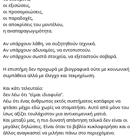
σημασία. Ή μπορεί να δουλεύεις κάπου που δεν μπορούν να σε
οι εξισώσεις,
υποστηρίξουν αλλά να μην μπορείς να μετακινηθείς λόγω άλλων
οι προσομοιώσεις,
υποχρεώσεων. Ή να είσαι γυναίκα σε ανδροκρατούμενο κλάδο
οι παραδοχές,
και να σε θεωρούν όλοι ηλίθια πριν ακόμα ανοίξεις το στόμα σου.
Ή να μην σε παίρνουν στα σοβαρά γιατί είσαι πολύ μεγάλος
οι αποκρίσεις του μοντέλου,
δηλαδή ξοφλημένος ή πολύ μικρός, δηλαδή άβγαλτος. Ή μπορεί
η αναπαραγωγιμότητα.
να είσαι αντιπαθέστατος τύπος (είτε ψώνιο είτε άτομο με
νευροδιαφορετικότητα) και να μην θέλει κανένας όχι να
Αν υπάρχουν λάθη, να συζητηθούν τεχνικά.
συνεργαστεί μαζί σου αλλά κι αν βρισκόσασταν ναυαγοί σε
Αν υπάρχουν αδυναμίες, να εντοπιστούν.
ερημονήσι θα πήγαινε να αυτοκτονήσει παρά να περάσει χρόνο
Αν υπάρχουν σωστά στοιχεία, να εξεταστούν σοβαρά.
μαζί σου, αλλά αυτό δεν θα στο πει κανένας κατάμουτρα. Τί να
κάνουμε, η ζωή δεν είναι πάντα δίκαιη, ούτε κερδίζει αυτός που
νομίζει ότι είναι ο καλύτερος.
Η επιστήμη δεν προχωρά με βιογραφικά ούτε με κοινωνική
Αν η ιδέα σου μπορεί να έχει εμπορική εφαρμογή υπάρχει
συμπάθεια αλλά με έλεγχο και τεκμηρίωση.
χρηματοδότηση για την ανάπτυξή της από διάφορες πηγές, εντός
και εκτός Ελλάδας, μπορείς να ενημερωθείς πώς να κάνεις αίτηση,
Και κάτι τελευταίο:
μια που πλέον βρίσκεις τα πάντα ονλάιν, και να το κυνηγήσεις.
δεν λέω ότι “είμαι ιδιοφυΐα”.
Εννοείται ότι θα πρέπει να μάθεις τη γλώσσα και το ύφος, αλλά
αυτό είναι αναμενόμενο και όπως λέω και πιο πάνω, πλέον
Λέω ότι ένας άνθρωπος εκτός συστήματος κατάφερε να
εύκολο να βρεις πληροφορίες.
φτάσει μέχρι εδώ χωρίς να σταματήσει. Αυτό από μόνο του
Θα ήθελα να γράψω πολλά ακόμα, αλλά είναι αργά και δεν έχω
ίσως αξίζει τουλάχιστον μια αντικειμενική ματιά.
χρόνο. Καλή τύχη και καλά μυαλά.
Και μεταξύ μας, η πιο δυνατή απάντηση τελικά δεν είναι οι
μεγάλες δηλώσεις. Είναι όταν το βιβλίο κυκλοφορήσει και ο
άλλος αναγκαστεί να μιλήσει πάνω στο περιεχόμενο.