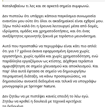
Έπειτα τα "με τους περισσότερους εναντίον μου και την πλήρη
αδιαφορία του κράτους" είναι κλασσικό ελληνικό μπλα μπλά
Καταλαβαίνω τι λες και σε αρκετά σημεία συμφωνώ.
χωρίς καμία βάση.
Ναι, στα πανεπιστήμια τρώγονται μεταξύ τους και υπάρχουν
Δεν πιστεύω ότι υπάρχει κάποια παγκόσμια συνωμοσία
πισώπλατα μαχαιρώματα και φρικτές μικροπρέπειες προς κάθε
εναντίον μου ούτε ότι όλοι οι ακαδημαϊκοί είναι εχθροί μου.
κατεύθυνση. Μην το παίρνεις προσωπικά, δεν σε πολεμάνε γιατί
Ξέρω πολύ καλά ότι η έρευνα λειτουργεί μέσα από δομές,
είσαι μεγαλοφυΐα, τα ίδια κάνουν και μεταξύ τους.
ιδρύματα, ομάδες και χρηματοδοτήσεις, και ότι ένας
Όσο για το κράτος, τι ακριβώς θέλεις κι εσύ κι όλοι οι Έλληνες
που το πρώτο που ζητάνε είναι να ενδιαφερθεί το κράτος; Το
ανεξάρτητος ερευνητής ξεκινά με τεράστιο μειονέκτημα.
κράτος δίνει ελάχιστα χρήματα για έρευνα και φυσικά θα τα
δώσει στα πανεπιστήμια και τα ερευνητικά κέντρα. Όχι σε
Αυτό που προσπαθώ να περιγράψω είναι κάτι πιο απλό:
ιδιώτες.
ότι για 17 χρόνια έκανα εφαρμοσμένη έρευνα χωρίς
Και γενικά αν θέλεις χρηματοδότηση για έρευνα, χρειάζεται να
εργαστήριο, χωρίς ομάδα και χωρίς χρηματοδότηση, ενώ
είσαι σε κάποιο ερευνητικό κέντρο. Ετσι ξεκάρφωτα δεν είναι
παράλληλα εργαζόμουν ως κτίστης. Δέχθηκα τεράστια
εύκολο όχι γιατί σε εχθρεύεται κανένας αλλά γιατί έχεις να
ανταγωνιστείς καταξιωμένους επιστήμονες που ξέρουν να
αμφισβήτηση σε σημείο χλευασμού και αποκλεισμού. Και
δουλεύουν το σύστημα, που έχουν πάρει μέρος με αύξουσα
παρ’ όλα αυτά έφτασα σε σημείο να δημιουργήσω
ευθύνη σε άλλα προγράμματα και τα έχουν φέρει σε πέρας χωρίς
πειραματική διάταξη, να κάνω προσομοιώσεις, να
προβλήματα, γιατί προέρχονται από πανεπιστήμιο/ ερευνητικό
δημοσιεύσω ανοικτά δεδομένα και τελικά να υπογράψω
κέντρο με μεγάλη φήμη που διαχειρίζεται τεράστια ερευνητικά
μονογραφία με Springer Nature.
ποσά κλπ κλπ κλπ. Υπάρχουν χιλιάδες ικανότατοι επιστήμονες
που αντιμετωπίζουν όλων των ειδών τα προβλήματα και τις
ατυχίες. Δυστυχώς έτσι είναι η ζωή. Μια ωραία ημέρα μπορεί να
Δεν ζητάω να με πιστέψει κανείς επειδή το λέω εγώ.
ξυπνήσεις με κάποιο πρόβλημα υγείας πχ και το ερευνητικό
Ζητάω να κριθεί η δουλειά με τεχνικά κριτήρια:
μέλλον που μέχρι χτες φαινόταν λαμπρό να μην έχει πλέον καμία
τα δεδομένα,