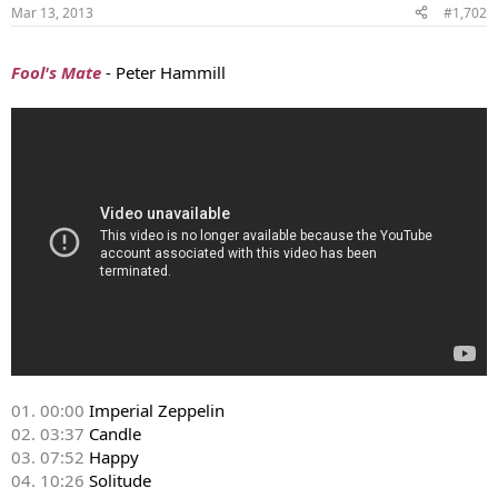
Mar 13, 2013
#1,702
...
Fool's Mate
- Peter Hammill
01. 00:00
Imperial Zeppelin
02. 03:37
Candle
03. 07:52
Happy
04. 10:26
Solitude