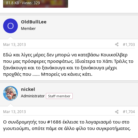
81.8 KB · Views: 329
OldBullLee
O
Member
Mar 13, 2013
#1,703
Εδώ και λίγες μέρες δεν μπορώ να κατεβάσω Κουικσίλβερ
που μας πρόσφερες προσφάτως. Ιδιαίτερα το Χάπι Τρέιλς το
ξανάκουγα και το ξανάκουγα και το ξανάκουγα μέχρι
προχθές που ...... Μπορείς να κάνεις κάτι.
nickel
Administrator
Staff member
Mar 13, 2013
#1,704
Ο συνδρομητής του #1686 έκλεισε το λογαριασμό του στο
γιουτιούμπι, οπότε πάμε σε άλλο φίλο του συγκροτήματος.