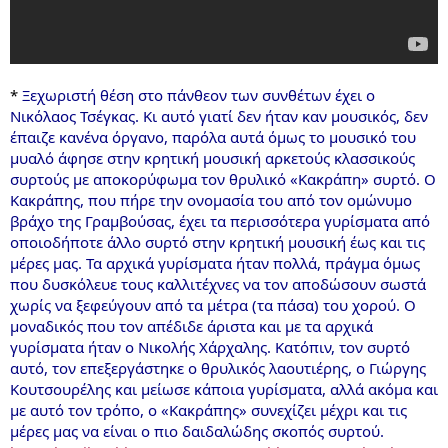
*
Ξεχωριστή θέση στο πάνθεον των συνθέτων έχει ο
Νικόλαος Τσέγκας. Κι αυτό γιατί δεν ήταν καν μουσικός, δεν
έπαιζε κανένα όργανο, παρόλα αυτά όμως το μουσικό του
μυαλό άφησε στην κρητική μουσική αρκετούς κλασσικούς
συρτούς με αποκορύφωμα τον θρυλικό «Κακράπη» συρτό. Ο
Κακράπης, που πήρε την ονομασία του από τον ομώνυμo
βράχο της Γραμβούσας, έχει τα περισσότερα γυρίσματα από
οποιοδήποτε άλλο συρτό στην κρητική μουσική έως και τις
μέρες μας. Τα αρχικά γυρίσματα ήταν πολλά, πράγμα όμως
που δυσκόλευε τους καλλιτέχνες να τον αποδώσουν σωστά
χωρίς να ξεφεύγουν από τα μέτρα (τα πάσα) του χορού. Ο
μοναδικός που τον απέδιδε άριστα και με τα αρχικά
γυρίσματα ήταν ο Νικολής Χάρχαλης. Κατόπιν, τον συρτό
αυτό, τον επεξεργάστηκε ο θρυλικός λαουτιέρης, ο Γιώργης
Κουτσουρέλης και μείωσε κάποια γυρίσματα, αλλά ακόμα και
με αυτό τον τρόπο, ο «Κακράπης» συνεχίζει μέχρι και τις
μέρες μας να είναι ο πιο δαιδαλώδης σκοπός συρτού.