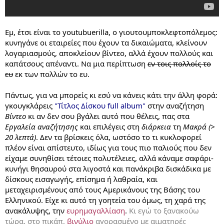
Εμ, έτσι είναι το youtubuerilla, ο γιουτουμποκλεφτοπόλεμος:
κυνηγάνε οι εταιρείες που έχουν τα δικαιώματα, κλείνουν
λογαριασμούς, αποκλείουν βίντεο, αλλά έχουν πολλούς και
καπάτσους απέναντι. Να μια περίπτωση
εν τοις πολλοίς το
ευ
εκ των πολλών το ευ.
Πάντως, για να μπορείς κι εσύ να κάνεις κάτι την άλλη φορά:
γκουγκλάρεις
"Τίτλος Δίσκου full album"
στην αναζήτηση
Βίντεο
κι αν δεν σου βγάλει αυτό που θέλεις, πας στα
Εργαλεία αναζήτησης
και επιλέγεις στη
διάρκεια
τη
Μακρά (>
20 λεπτά)
. Δεν τα βρίσκεις όλα, ωστόσο το τι κυκλοφορεί
πλέον είναι απίστευτο, ιδίως για τους πιο παλιούς που δεν
είχαμε συνηθίσει τέτοιες πολυτέλειες, αλλά κάναμε σαφάρι-
κυνήγι θησαυρού στα λιγοστά και πανάκριβα δισκάδικα με
δίσκους εισαγωγής, επίσημα ή λαθραία, και
μεταχειρισμένους από τους Αμερικάνους της Βάσης του
Ελληνικού. Είχε κι αυτό τη γοητεία του όμως, τη χαρά της
ανακάλυψης, την
ευρημαγαλλίαση
.
Κι εγώ το ξανακούω
τώρα, στο πικάπ,
βινύλιο
αγορασμένο με αιματηρές