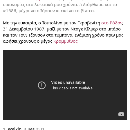
οικονομίες στα λυκειακά μου χρόνια. :)
Διόρθωσα και το
#1686, μέχρι να σβήσουν κι εκείνο το βίντεο.
Με την ευκαιρία, ο Τσιπολίνα με τον Γκραβενίτη
στο Ρόδον
,
31 Δεκεμβρίου 1987, μαζί με τον Νταγκ Κίλμερ στο μπάσο
και τον Τόνι Τζόνσον στα τύμπανα, ενάμιση χρόνο πριν μας
αφήσει χρόνους ο μέγας
Κρομμυΐνος
:
1. Walkin' Blues
0:01