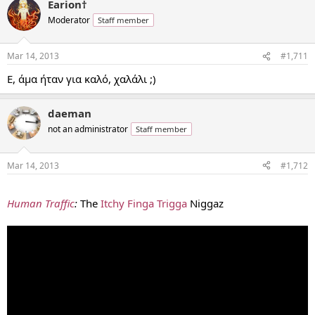
Earion†
Moderator
Staff member
Mar 14, 2013
#1,711
Ε, άμα ήταν για καλό, χαλάλι ;)
daeman
not an administrator
Staff member
Mar 14, 2013
#1,712
...
Human Traffic
:
The
Itchy Finga Trigga
Niggaz