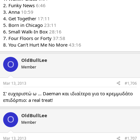
2. Funky News
6:46
3. Anna
10:59
4. Get Together
17:11
5. Born in Chicago
23:11
6. Small Walk-In Box
28:16
7. Four Floors or Forty
37:58
8. You Can't Hurt Me No More
43:16
OldBullLee
O
Member
Mar 13, 2013
#1,706
Σ' ευχαριστώ ω ... Daeman και ιδιαίτερα για το κρεμμυδάτο
επιδόρπιο: a real treat!
OldBullLee
O
Member
Mar 13, 2013
#1,707