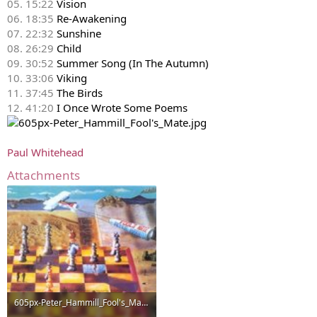
05. 15:22
Vision
06. 18:35
Re-Awakening
07. 22:32
Sunshine
08. 26:29
Child
09. 30:52
Summer Song (In The Autumn)
10. 33:06
Viking
11. 37:45
The Birds
12. 41:20
I Once Wrote Some Poems
Paul Whitehead
Attachments
605px-Peter_Hammill_Fool's_Mate.jpg