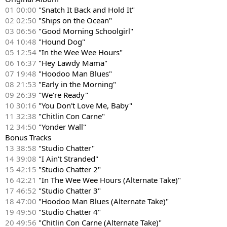
01 00:00
"Snatch It Back and Hold It"
02 02:50
"Ships on the Ocean"
03 06:56
"Good Morning Schoolgirl"
04 10:48
"Hound Dog"
05 12:54
"In the Wee Wee Hours"
06 16:37
"Hey Lawdy Mama"
07 19:48
"Hoodoo Man Blues"
08 21:53
"Early in the Morning"
09 26:39
"We're Ready"
10 30:16
"You Don't Love Me, Baby"
11 32:38
"Chitlin Con Carne"
12 34:50
"Yonder Wall"
Bonus Tracks
13 38:58
"Studio Chatter"
14 39:08
"I Ain't Stranded"
15 42:15
"Studio Chatter 2"
16 42:21
"In The Wee Wee Hours (Alternate Take)"
17 46:52
"Studio Chatter 3"
18 47:00
"Hoodoo Man Blues (Alternate Take)"
19 49:50
"Studio Chatter 4"
20 49:56
"Chitlin Con Carne (Alternate Take)"