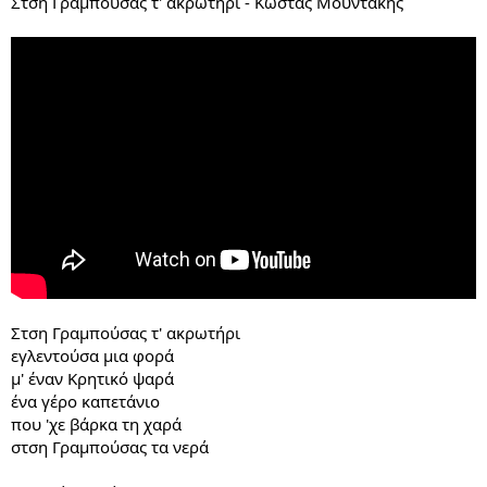
Στση Γραμπούσας τ' ακρωτήρι - Κώστας Μουντάκης
Στση Γραμπούσας τ' ακρωτήρι
εγλεντούσα μια φορά
μ' έναν Κρητικό ψαρά
ένα γέρο καπετάνιο
που 'χε βάρκα τη χαρά
στση Γραμπούσας τα νερά