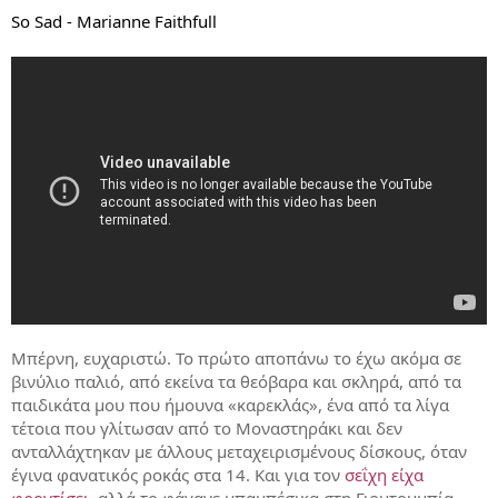
So Sad - Marianne Faithfull
Μπέρνη, ευχαριστώ. Το πρώτο αποπάνω το έχω ακόμα σε
βινύλιο παλιό, από εκείνα τα θεόβαρα και σκληρά, από τα
παιδικάτα μου που ήμουνα «καρεκλάς», ένα από τα λίγα
τέτοια που γλίτωσαν από το Μοναστηράκι και δεν
ανταλλάχτηκαν με άλλους μεταχειρισμένους δίσκους, όταν
έγινα φανατικός ροκάς στα 14. Και για τον
σεΐχη είχα