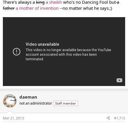
There's always a
king
a sheikh
who's no Dancing Fool but
a
father
a mother of invention
--no matter what he says.;)
daeman
not an administrator
Staff member
Mar 21, 2013
#1,715
...