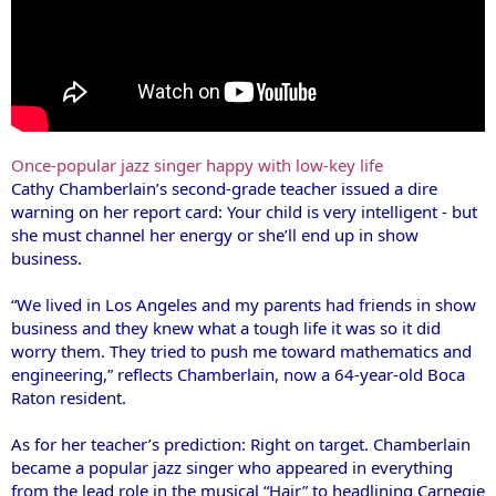
Once-popular jazz singer happy with low-key life
Cathy Chamberlain’s second-grade teacher issued a dire
warning on her report card: Your child is very intelligent - but
she must channel her energy or she’ll end up in show
business.
“We lived in Los Angeles and my parents had friends in show
business and they knew what a tough life it was so it did
worry them. They tried to push me toward mathematics and
engineering,” reflects Chamberlain, now a 64-year-old Boca
Raton resident.
As for her teacher’s prediction: Right on target. Chamberlain
became a popular jazz singer who appeared in everything
from the lead role in the musical “Hair” to headlining Carnegie