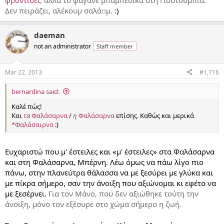
φροντίσει
, αλλά το φάγανε μπαμπέσικα στη Γιουτουμπία.
Δεν πειράζει, αλέκουμ σαλά
α
μ.
:)
daeman
not an administrator
Staff member
Mar 22, 2013
#1,716
bernardina said:
Καλέ πώς!
Και
τα
Φαλάσαρνα
/
η
Φαλάσαρνα
επίσης. Καθώς και μερικά
*Φαλάσαιρνα
:)
Ευχαριστώ που μ' έστειλες και «μ' έστειλες» στα Φαλάσαρνα
και στη Φαλάσαρνα, Μπέρνη. Λέω όμως να πάω λίγο πιο
πάνω, στην πλανεύτρα θάλασσα να με ξεσύρει με γλύκα και
με πίκρα σήμερο, σαν την άνοιξη που αξιώνομαι κι εφέτο να
με ξεσέρνει.
Για τον Μάνο, που δεν αξιώθηκε τούτη την
άνοιξη, μόνο τον εξέσυρε στο χώμα σήμερο η ζωή.