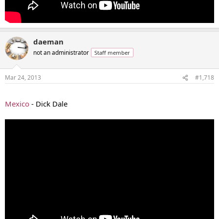
daeman
not an administrator
Staff member
Mar 24, 2013
#1,718
...
Mexico
- Dick Dale