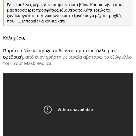
Εδώ και λίγες μέρες δεν μπορώ να κατεβάσω Κουικσίλβερ που
μας πρόσφερες προσφάτως. Ιδιαίτερα το Χάπι Τρέιλς το
ξανάκουγα και το ξανάκουγα και το ξανάκουγα μέχρι προχθές
που ...... Μπορείς να κάνεις κάτι.
Καλημέρα,
Παρότι ο Νίκελ έπραξε τα δέοντα, ορίστε κι άλλη μια,
εφεδρική,
από έναν χρήστη με ωραία αβατάρα, το εξώφυλλο
του Trout Mask Replica
: