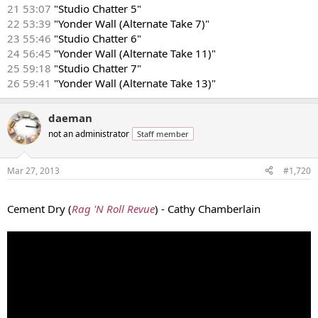
21 53:07
"Studio Chatter 5"
22 53:39
"Yonder Wall (Alternate Take 7)"
23 55:46
"Studio Chatter 6"
24 56:45
"Yonder Wall (Alternate Take 11)"
25 59:18
"Studio Chatter 7"
26 59:41
"Yonder Wall (Alternate Take 13)"
daeman
not an administrator
Staff member
Mar 27, 2013
#1,720
...
Cement Dry (
Rag 'N Roll Revue
) - Cathy Chamberlain