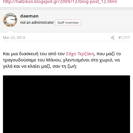
http://hatzikos.blogspot.gr/2009/12/blog-post_12.html
daeman
not an administrator
Staff member
Mar 22, 2013
#1,717
...
Και μια διασκευή του από τον
Ζάχο Τερζάκη
, που μαζί το
τραγουδούσαμε του Μάνου, γλεντισμένοι στο χωριό, να
γελά και να κλαίει μαζί, σαν τη ζωή: