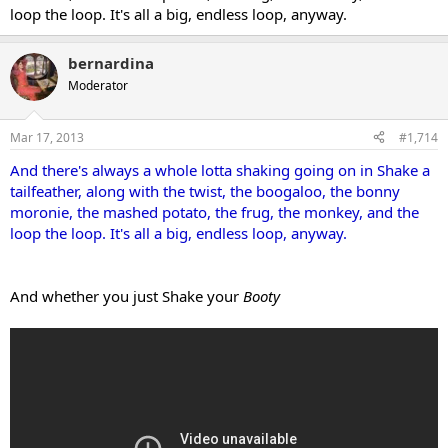
loop the loop. It's all a big, endless loop, anyway.
bernardina
Moderator
Mar 17, 2013
#1,714
And there's always a whole lotta shaking going on in Shake a
tailfeather, along with the twist, the boogaloo, the bonny
moronie, the mashed potato, the frug, the monkey, and the
loop the loop. It's all a big, endless loop, anyway.
And whether you just Shake your
Booty