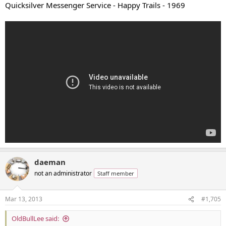
Quicksilver Messenger Service - Happy Trails - 1969
daeman
not an administrator
Staff member
Mar 13, 2013
#1,705
OldBullLee said: