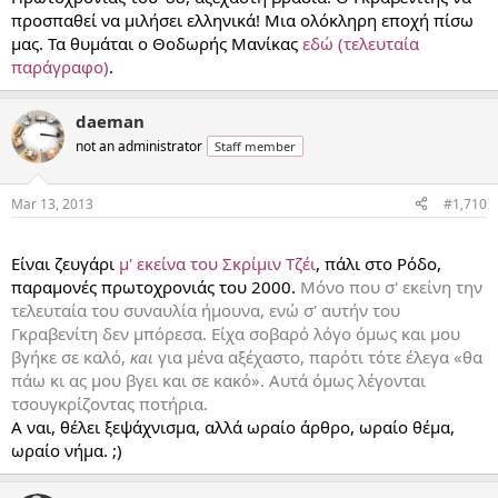
προσπαθεί να μιλήσει ελληνικά! Μια ολόκληρη εποχή πίσω
μας. Τα θυμάται ο Θοδωρής Μανίκας
εδώ (τελευταία
παράγραφο)
.
daeman
not an administrator
Staff member
Mar 13, 2013
#1,710
...
Είναι ζευγάρι
μ' εκείνα του Σκρίμιν Τζέι
, πάλι στο Ρόδο,
παραμονές πρωτοχρονιάς του 2000.
Μόνο που σ' εκείνη την
τελευταία του συναυλία ήμουνα, ενώ σ' αυτήν του
Γκραβενίτη δεν μπόρεσα. Είχα σοβαρό λόγο όμως και μου
βγήκε σε καλό,
και
για μένα αξέχαστο, παρότι τότε έλεγα «θα
πάω κι ας μου βγει και σε κακό». Αυτά όμως λέγονται
τσουγκρίζοντας ποτήρια.
Α ναι, θέλει ξεψάχνισμα, αλλά ωραίο άρθρο, ωραίο θέμα,
ωραίο νήμα. ;)