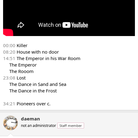
00:00
Killer
08:20
House with no door
14:51
The Emperor in his War Room
The Emperor
The Rooom​
23:08
Lost
The Dance in Sand and Sea
The Dance in the Frost
34:21
Pioneers over c.
daeman
not an administrator
Staff member