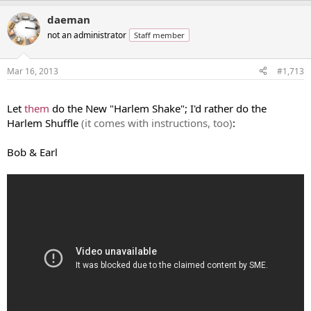
daeman
not an administrator
Staff member
Mar 16, 2013
#1,713
...
Let
them
do the New "Harlem Shake"; I'd rather do the
Harlem Shuffle
(it comes with instructions, too)
:
Bob & Earl