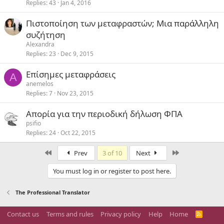
Replies
43
Jan 4, 2016
Πιστοποίηση των μεταφραστών; Μια παράλληλη
συζήτηση
Alexandra
Replies
23
Dec 9, 2015
Επίσημες μεταφράσεις
A
anemelos
Replies
7
Nov 23, 2015
Απορία για την περιοδική δήλωση ΦΠΑ
psifio
Replies
24
Oct 22, 2015
First
Last
Prev
3 of 10
Next
You must log in or register to post here.
The Professional Translator
Contact us
Terms and rules
Privacy policy
Help
Home
R
S