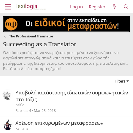
Log in
Register
The Professional Translator
Succeeding as a Translator
Όλα όσα χρειάζεται να γνωρίζετε προκειμένου να ξεκινήσετε να
ασχολείστε επαγγελματικά και να επιτύχετε στον χώρο τής
μετάφρασης, της διερμηνείας, του υποτιτλισμού, της επιμέλειας κλπ.
Ρωτήστε εδώ ό,τι απορίες έχετε!
Filters
Υποβολή κατάστασης ιδιωτικών συμφωνητικών
στο Τάξις
psifio
Replies
4
Mar 23, 2018
Χρέωση επικυρωμένων μεταφράσεων
Kalliana