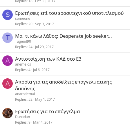
Replies
18
Oct 30, 2017
Ερωτήσεις επί του ερασιτεχνικού υποτιτλισμού
S
someone
Replies
20
Sep 3, 2017
Μα, τι κάνω λάθος; Desperate job seeker...
T
Tugend90
Replies
24
Jul 29, 2017
Aντιστοίχιση των ΚΑΔ στο Ε3
A
anemelos
Replies
4
Jul 6, 2017
Απορία για τις αποδείξεις επαγγελματικής
A
δαπάνης
anarotiemai
Replies
52
May 1, 2017
Ερωτήσεις για το επάγγελμα
Dunadan
Replies
9
Mar 4, 2017