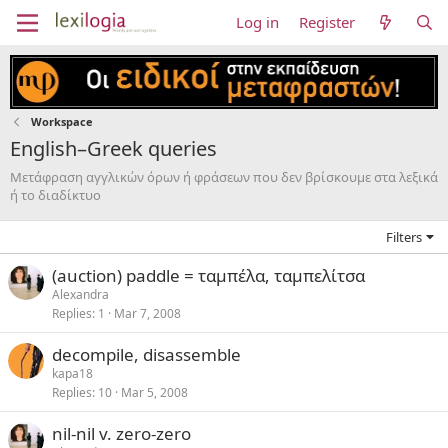
Log in
Register
Workspace
English–Greek queries
Μετάφραση αγγλικών όρων ή φράσεων που δεν βρίσκουμε στα λεξικά
ή το διαδίκτυο
Filters
(auction) paddle = ταμπέλα, ταμπελίτσα
Alexandra
Replies
1
Mar 7, 2008
decompile, disassemble
kapa18
Replies
10
Mar 5, 2008
nil-nil v. zero-zero