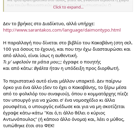
των τριών θαυμαστικών και των τριών ερωτηματικών. Ο
Click to expand...
διορθωτής (που θα ήταν από άλλη χώρα) έσβησε τα δύο από τα
τρία ερωτηματικά και σημείωσε στο περιθώριο για τον
στοιχειοθέτη: «Να τα βγάλεις». Όπως θα καταλάβατε, το ποίημα
Δεν το βρήκες στο Διαδίκτυο, αλλά υπήρχε:
τυπώθηκε με το σχόλιο που θα έπρεπε να συνοδεύει κάθε τέτοια
http://www.sarantakos.com/language/daimontypo.html
έκρηξη λυρισμού:
Τα μάτια μου, τα μάτια μου,
Η παραλλαγή που δίνεται στο βιβλίο του Κακαβάνη (στη σελ.
τι να τα κάνω τα μάτια μου;
100 για όσους το έχουν), και που την έχω διασταυρώσει και
Να τα βγάλεις.​
από αλλού, είναι ίσως η αυθεντική.
Τι μ' ωφελούν τα μάτια μου;;;
έγραφε ο ποιητής
και από κάτω:
Βγάλτα
ήταν η υπόδειξη προς διορθωτή.
Το περιστατικό αυτό είναι μάλλον υπαρκτό. Δεν παίρνω
όρκο για ένα άλλο (δεν το έχει ο Κακαβάνης, το ξέρω μέσα
από το φολκλόρ του σιναφιού), όπου ο κομματάρχης πίεζε
τον υπουργό για να χώσει σ' ένα νομοσχέδιο κι άλλα
ρουσφέτια, ο υπουργός ενέδωσε και για να μη σκοτίζεται
έγραψε κάτω-κάτω "Και ό,τι άλλο θέλει ο κύριος
Αντωνόπουλος" (ή κάποιο άλλο όνομα) και, λέει ο μύθος,
τυπώθηκε έτσι στο ΦΕΚ!