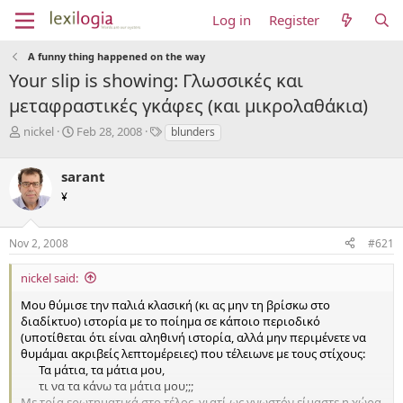
Log in
Register
A funny thing happened on the way
Your slip is showing: Γλωσσικές και
μεταφραστικές γκάφες (και μικρολαθάκια)
T
S
T
nickel
Feb 28, 2008
blunders
h
t
a
r
a
g
sarant
e
r
s
a
t
¥
d
d
s
a
Nov 2, 2008
#621
t
t
a
e
r
nickel said:
t
Μου θύμισε την παλιά κλασική (κι ας μην τη βρίσκω στο
e
διαδίκτυο) ιστορία με το ποίημα σε κάποιο περιοδικό
r
(υποτίθεται ότι είναι αληθινή ιστορία, αλλά μην περιμένετε να
θυμάμαι ακριβείς λεπτομέρειες) που τέλειωνε με τους στίχους:
Τα μάτια, τα μάτια μου,
τι να τα κάνω τα μάτια μου;;;​
Με τρία ερωτηματικά στο τέλος, γιατί ως γνωστόν είμαστε η χώρα