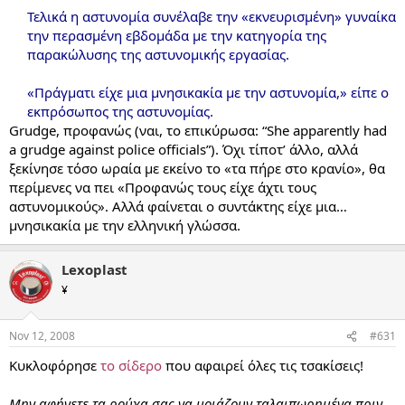
Τελικά η αστυνομία συνέλαβε την «εκνευρισμένη» γυναίκα
την περασμένη εβδομάδα με την κατηγορία της
παρακώλυσης της αστυνομικής εργασίας.
«Πράγματι είχε μια μνησικακία με την αστυνομία,» είπε ο
εκπρόσωπος της αστυνομίας.​
Grudge, προφανώς (ναι, το επικύρωσα: “She apparently had
a grudge against police officials”). Όχι τίποτ’ άλλο, αλλά
ξεκίνησε τόσο ωραία με εκείνο το «τα πήρε στο κρανίο», θα
περίμενες να πει «Προφανώς τους είχε άχτι τους
αστυνομικούς». Αλλά φαίνεται ο συντάκτης είχε μια…
μνησικακία με την ελληνική γλώσσα.
Lexoplast
¥
Nov 12, 2008
#631
Κυκλοφόρησε
το σίδερο
που αφαιρεί όλες τις τσακίσεις!
Μην αφήνετε τα ρούχα σας να μοιάζουν ταλαιπωρημένα πριν