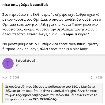
nice όπως λέμε beautiful;
Στο περιοδικό της Καθημερινής σήμερα έχει άρθρο σχετικά
με τον κουρέα του Ομπάμα, ο οποίος τονίζει ότι ουδέποτε ο
Ομπάμα είπε αρνητική λέξη για την κυρία Πέιλιν μέσα στο
κουρείο του, ακόμα και όταν την σχολίαζαν αρνητικά οι
άλλοι πελάτες. Πάντα έλεγε, "Είναι μια
ωραία
κυρία".
Να μαντέψουμε ότι ο Ομπάμα δεν έλεγε "beautiful", "pretty"
ή "good-looking lady", αλλά έλεγε "she is a nice lady";
tsioutsiou†
T
¥
Nov 17, 2008
#639
Σε συνέντευξη που έδωσε στο ραδιόφωνο του BBC, ο Μακάρτνι
δήλωσε ότι το κομμάτι με τίτλο «Carnival of Light» δεν είδε ποτέ
το φως της δημοσιότητας γιατί τα υπόλοιπα μέλη των Beatles το
θεωρούσαν «πολύ
περιπετειώδες
».