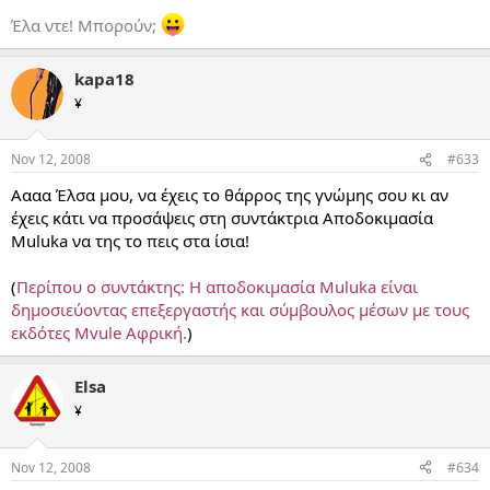
Έλα ντε! Μπορούν;
kapa18
¥
Nov 12, 2008
#633
Αααα Έλσα μου, να έχεις το θάρρος της γνώμης σου κι αν
έχεις κάτι να προσάψεις στη συντάκτρια Αποδοκιμασία
Muluka να της το πεις στα ίσια!
(
Περίπου ο συντάκτης: Η αποδοκιμασία Muluka είναι
δημοσιεύοντας επεξεργαστής και σύμβουλος μέσων με τους
εκδότες Mvule Αφρική.
)
Elsa
¥
Nov 12, 2008
#634