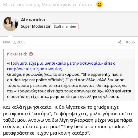
Με τέτοιο όνομα; Μου κόπηκαν τα ήπατα...
Alexandra
Super Moderator
Staff member
Nov 12, 2008
#635
nickel said:
«Πράγματι είχε μια μνησικακία με την αστυνομία,» είπε ο
εκπρόσωπος της αστυνομίας.
Grudge, προφανώς (ναι, το επικύρωσα: “She apparently had a
grudge against police officials”). Όχι τίποτ’ άλλο, αλλά ξεκίνησε
τόσο ωραία με εκείνο το «τα πήρε στο κρανίο», θα περίμενες να
πει «Προφανώς τους είχε άχτι τους αστυνομικούς». Αλλά φαίνεται
ο συντάκτης είχε μια… μνησικακία με την ελληνική γλώσσα.
Και καλά η μνησικακία. Τι θα λέγατε αν το grudge είχε
μεταφραστεί "κατάρα"; Το ψάρεψα χτες, μόλις γύρισα απ' το
ταξίδι μου. Ανοίγω να δω λίγη τηλεόραση μέχρι να με πάρει
ο ύπνος, πάει το μάτι μου! "They held a common grudge..."
μεταφράστηκε "είχαν μια κοινή κατάρα".