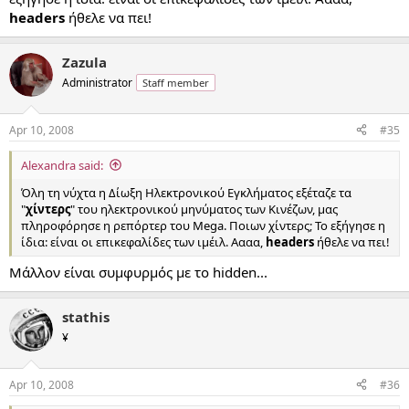
headers
ήθελε να πει!
Zazula
Administrator
Staff member
Apr 10, 2008
#35
Alexandra said:
Όλη τη νύχτα η Δίωξη Ηλεκτρονικού Εγκλήματος εξέταζε τα
"
χίντερς
" του ηλεκτρονικού μηνύματος των Κινέζων, μας
πληροφόρησε η ρεπόρτερ του Mega. Ποιων χίντερς; Το εξήγησε η
ίδια: είναι οι επικεφαλίδες των ιμέιλ. Αααα,
headers
ήθελε να πει!
Μάλλον είναι συμφυρμός με το hidden...
stathis
¥
Apr 10, 2008
#36