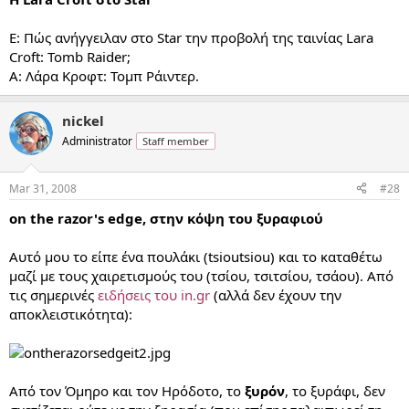
E: Πώς ανήγγειλαν στο Star την προβολή της ταινίας Lara
Croft: Tomb Raider;
A: Λάρα Κροφτ: Τομπ Ράιντερ.
nickel
Administrator
Staff member
Mar 31, 2008
#28
on the razor's edge, στην κόψη του ξυραφιού
Αυτό μου το είπε ένα πουλάκι (tsioutsiou) και το καταθέτω
μαζί με τους χαιρετισμούς του (τσίου, τσιτσίου, τσάου). Από
τις σημερινές
ειδήσεις του in.gr
(αλλά δεν έχουν την
αποκλειστικότητα):
Από τον Όμηρο και τον Ηρόδοτο, το
ξυρόν
, το ξυράφι, δεν