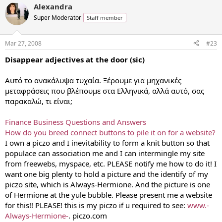
Alexandra
Super Moderator
Staff member
Mar 27, 2008
#23
Disappear adjectives at the door (sic)
Αυτό το ανακάλυψα τυχαία. Ξέρουμε για μηχανικές
μεταφράσεις που βλέπουμε στα Ελληνικά, αλλά αυτό, σας
παρακαλώ, τι είναι;
Finance Business Questions and Answers
How do you breed connect buttons to pile it on for a website?
I own a piczo and I inevitability to form a knit button so that
populace can association me and I can intermingle my site
from freewebs, myspace, etc. PLEASE notify me how to do it! I
want one big plenty to hold a picture and the identify of my
piczo site, which is Always-Hermione. And the picture is one
of Hermione at the yule bubble. Please present me a website
for this!! PLEASE! this is my piczo if u required to see:
www.-
Always-Hermione-
. piczo.com