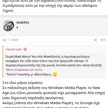
σχετίζεται ούτε με την ξηρασία (που επίσης ταλαιπωρεί τη
Ζιμπάμπουε) ούτε με την εποχή της ακμής των αδελφών
Ξηρού.
stathis
¥
Apr 7, 2008
#29
Zazula said:
Σειρά Mad About You στο Μακεδονία, η πρωταγωνίστρια
αναφέρει ότι είδε στον ύπνο της ένα τραγούδι κάντρι. Ο
συμπρωταγωνιστής της την ρωτά, λοιπόν (κατά τον υποτιτλιστή):
-Ώστε ονειρεύεσαι και τοπία;
"Τοπία"=country, μ' άλλα λόγια...
Στο ίδιο μήκος κύματος:
Σε παλαιότερη έκδοση του Windows Media Player, το New
Age (ως είδος μουσικής φυσικά) είχε μεταφραστεί
Νέα εποχή
(σαν δημοτική παράταξη ακούγεται).
Ακόμη (πάντα στο Windows Media Player), το Grunge είχε
μεταγραφεί
Γκραντς
. Εγώ πάντως προτιμώ τη Δίσκο...