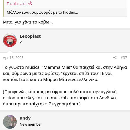
Zazula said:
Μάλλον είναι συμφυρμός με το hidden...
Μπα, για
χίντι
το κόβω...
Lexoplast
¥
Apr 13, 2008
#37
To γνωστό musical "Mamma Mia!" θα παιχτεί και στην Αθήνα
και, σύμφωνα με τις αφίσες, "έρχεται σπίτι του"! Ε ναι
λοιπόν. Γιατί και το Μάμμα Μία είναι ελληνικό.
(Προφανώς κάποιος μετέφρασε πολύ πιστά την αγγλική
αφίσα που έλεγε ότι το musical επιστρέφει στο Λονδίνο,
όπου πρωτοπαίχτηκε. Συγχαρητήρια.)
andy
New member