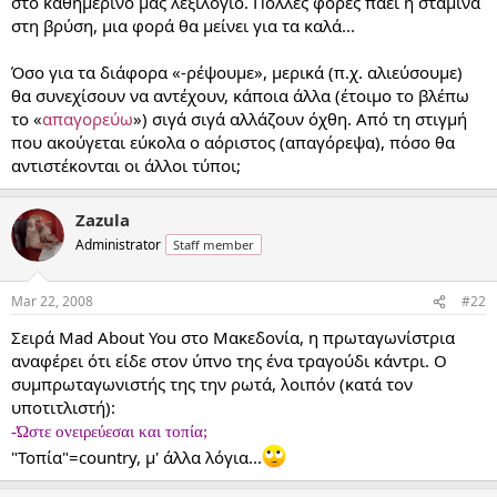
στο καθημερινό μας λεξιλόγιο. Πολλές φορές πάει η στάμινα
στη βρύση, μια φορά θα μείνει για τα καλά...
Όσο για τα διάφορα «-ρέψουμε», μερικά (π.χ. αλιεύσουμε)
θα συνεχίσουν να αντέχουν, κάποια άλλα (έτοιμο το βλέπω
το «
απαγορεύω
») σιγά σιγά αλλάζουν όχθη. Από τη στιγμή
που ακούγεται εύκολα ο αόριστος (απαγόρεψα), πόσο θα
αντιστέκονται οι άλλοι τύποι;
Zazula
Administrator
Staff member
Mar 22, 2008
#22
Σειρά Mad About You στο Μακεδονία, η πρωταγωνίστρια
αναφέρει ότι είδε στον ύπνο της ένα τραγούδι κάντρι. Ο
συμπρωταγωνιστής της την ρωτά, λοιπόν (κατά τον
υποτιτλιστή):
-Ώστε ονειρεύεσαι και τοπία;
"Τοπία"=country, μ' άλλα λόγια...