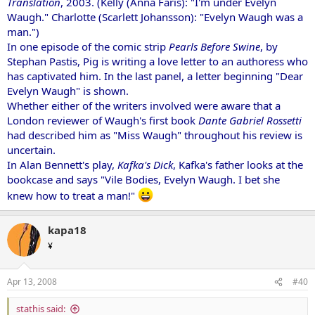
Translation
, 2003. (Kelly (Anna Faris): "I'm under Evelyn
Waugh." Charlotte (Scarlett Johansson): "Evelyn Waugh was a
man.")
In one episode of the comic strip
Pearls Before Swine
, by
Stephan Pastis, Pig is writing a love letter to an authoress who
has captivated him. In the last panel, a letter beginning "Dear
Evelyn Waugh" is shown.
Whether either of the writers involved were aware that a
London reviewer of Waugh's first book
Dante Gabriel Rossetti
had described him as "Miss Waugh" throughout his review is
uncertain.
In Alan Bennett's play,
Kafka's Dick
, Kafka's father looks at the
bookcase and says "Vile Bodies, Evelyn Waugh. I bet she
knew how to treat a man!"
kapa18
¥
Apr 13, 2008
#40
stathis said: