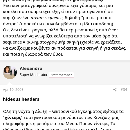
Ένα κινηματογραφικό συνεργείο έχει γύρισμα, και μια
κοπέλα που συμμετέχει εξηγεί στον πρωταγωνιστή ότι
γυρίζουν ένα
dream sequence
, δηλαδή "μια σειρά από
όνειρα" (παρακάτω επαναλαμβάνεται η ίδια απόδοση).
Οκ, δεν είναι τραγικό, αλλά θα περίμενε κανείς από έναν
υποτιτλιστή να γνωρίζει καλύτερα από τον μέσο όρο ότι
sequence = (κινηματογραφική) σκηνή (χωρίς να χρειάζεται
να ανοίξουμε κουβέντα αν πρόκειται για σκηνή ή για σεκάνς,
και ποια η διαφορά των δύο).
Alexandra
Super Moderator
Staff member
Apr 10, 2008
#34
hideous headers
Όλη τη νύχτα η Δίωξη Ηλεκτρονικού Εγκλήματος εξέταζε τα
"
χίντερς
" του ηλεκτρονικού μηνύματος των Κινέζων, μας
πληροφόρησε η ρεπόρτερ του Mega. Ποιων χίντερς; Το
εξήγησε η ίδια: είναι οι επικεφαλίδες των ιμέιλ. Αααα,