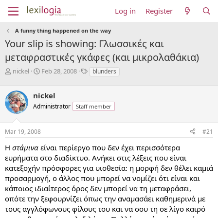
Log in
Register
A funny thing happened on the way
Your slip is showing: Γλωσσικές και
μεταφραστικές γκάφες (και μικρολαθάκια)
T
S
T
nickel
Feb 28, 2008
blunders
h
t
a
r
a
g
nickel
e
r
s
a
t
Administrator
Staff member
d
d
s
a
Mar 19, 2008
#21
t
t
a
e
Η
στάμινα
είναι περίεργο που δεν έχει περισσότερα
r
ευρήματα στο διαδίκτυο. Ανήκει στις λέξεις που είναι
t
e
κατεξοχήν πρόσφορες για υιοθεσία: η μορφή δεν θέλει καμιά
r
προσαρμογή, ο άλλος που μπορεί να νομίζει ότι είναι και
κάποιος ιδιαίτερος όρος δεν μπορεί να τη μεταφράσει,
οπότε την ξεφουρνίζει όπως την αναμασάει καθημερινά με
τους αγγλόφωνους φίλους του και να σου τη σε λίγο καιρό