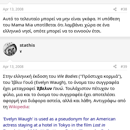
Apr 13, 2008
#38
Αυτό το τελευταίο μπορεί να μην είναι γκάφα. Η υπόθεση
του Mama Mia υποτίθεται ότι λαμβάνει χώρα σε ένα
ελληνικό νησί, οπότε μπορεί να το εννοούν έτσι.
stathis
¥
Apr 13, 2008
#39
Στην ελληνική έκδοση του
Vile Bodies
("Πρόστυχα κορμιά"),
του Ίβλιν Γουό (Evelyn Waugh), το όνομα του συγγραφέα
έχει μεταγραφεί
Έβελυν
Γουώ
. Τουλάχιστον πέτυχαν το
φύλο, μια και το όνομα του συγγραφέα έχει αποτελέσει
αφορμή για διάφορα αστεία, αλλά και λάθη. Αντιγράφω από
τη
Wikipedia
:
'Evelyn Waugh' is used as a pseudonym for an American
actress staying at a hotel in Tokyo in the film
Lost in