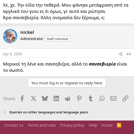
Χε, χε. Την είδα την πεθερά. Μου φάνηκε μετάφραση από τα
αγγλικά του γιου ες έι όμως, γι' αυτό και ρώτησα.
Άρα σανσεβιερία. Άλλη ονομασία δεν ξέρουμε, ε;
nickel
Administrator
Staff member
Apr 9, 2009
#4
Μερικοί τη λένε και
σανσεβιέρα
, αλλά το
σανσεβιερία
είναι
το σωστό.
You must log in or register to reply here.
Facebook
X
Bluesky
LinkedIn
Reddit
Pinterest
Tumblr
WhatsApp
Email
Li
Share:
Queries on other languages and language pairs
Contact us
Terms and rules
Privacy policy
Help
Home
R
S
S