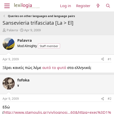
Log in
Register
Queries on other languages and language pairs
Sansevieria trifasciata [La > El]
T
S
Palavra
Apr 9, 2009
h
t
r
a
Palavra
e
r
Mod Almighty
Staff member
a
t
d
d
s
a
Apr 9, 2009
#1
t
t
a
e
Ξέρει κανείς πώς λέμε
αυτό το φυτό
στα ελληνικά;
r
t
fofoka
e
r
¥
Apr 9, 2009
#2
Εδώ
(
http://www.stamoulis.gr/vivliognosi...60&httpq=exec%3D1%