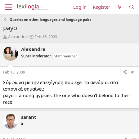
Log in
Register
Queries on other languages and language pairs
payo
T
S
Alexandra
Feb 16, 2009
h
t
r
a
Alexandra
e
r
Super Moderator
Staff member
a
t
d
d
s
a
Feb 16, 2009
#1
t
t
a
e
Σύμφωνα με την επεξήγηση που έχει το σενάριο, στα
r
ισπανικά σημαίνει:
t
payo = among gypsies, the one who doesn't belong to their
e
race
r
sarant
¥