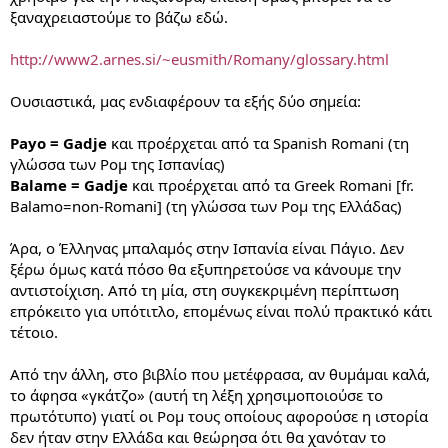
ξαναχρειαστούμε το βάζω εδώ.
http://www2.arnes.si/~eusmith/Romany/glossary.html
Ουσιαστικά, μας ενδιαφέρουν τα εξής δύο σημεία:
Payo = Gadje
και προέρχεται από τα Spanish Romani (τη
γλώσσα των Ρομ της Ισπανίας)
Balame = Gadje
και προέρχεται από τα Greek Romani [fr.
Balamo=non-Romani] (τη γλώσσα των Ρομ της Ελλάδας)
Άρα, ο Έλληνας μπαλαμός στην Ισπανία είναι Πάγιο. Δεν
ξέρω όμως κατά πόσο θα εξυπηρετούσε να κάνουμε την
αντιστοίχιση. Από τη μία, στη συγκεκριμένη περίπτωση
επρόκειτο για υπότιτλο, επομένως είναι πολύ πρακτικό κάτι
τέτοιο.
Από την άλλη, στο βιβλίο που μετέφρασα, αν θυμάμαι καλά,
το άφησα «γκάτζο» (αυτή τη λέξη χρησιμοποιούσε το
πρωτότυπο) γιατί οι Ρομ τους οποίους αφορούσε η ιστορία
δεν ήταν στην Ελλάδα και θεώρησα ότι θα χανόταν το