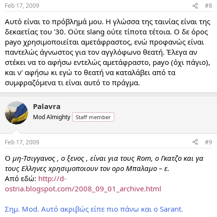
Feb 17, 2009
#8
Αυτό είναι το πρόβλημά μου. Η γλώσσα της ταινίας είναι της
δεκαετίας του '30. Ούτε slang ούτε τίποτα τέτοια. Ο δε όρος
payo χρησιμοποιείται αμετάφραστος, ενώ προφανώς είναι
παντελώς άγνωστος για τον αγγλόφωνο θεατή. Έλεγα αν
στέκει να το αφήσω εντελώς αμετάφραστο, payo (όχι πάγιο),
και ν' αφήσω κι εγώ το θεατή να καταλάβει από τα
συμφραζόμενα τι είναι αυτό το πράγμα.
Palavra
Mod Almighty
Staff member
Feb 17, 2009
#9
Ο
μη-Τσιγγανος , ο ξενος , είναι για τους Rom, ο Γκατζο και γα
τους Ελληνες xρησιμοποιουν τον ορο Μπαλαμο – ε.
Από εδώ:
http://d-
ostria.blogspot.com/2008_09_01_archive.html
Σημ. Mod. Αυτό ακριβώς είπε πιο πάνω και ο Sarant.