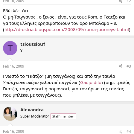
Feb 16, 2009
#2
Εδώ λέει ότι:
Ο μη-Τσιγγανος , ο ξενος , είναι για τους Rom, ο Γκατζο και
γα τους Ελληνες xρησιμοποιουν τον ορο Μπαλαμο – ε.
(
http://d-ostria.blogspot.com/2008/09/roma-journeys-t.html
)
tsioutsiou†
T
¥
Feb 16, 2009
#3
Γνωστό το "Γκάτζο" (μη τσιγγάνος) και από την ταινία
Υπάρχουνν ακόμα γελαστοί τσιγγάνοι
(
Gadjo dilo
) (σημ. τρελός
Γκάτζο, τσιγγανιστί ή ρομανιστί, για τον ήρωα της ταινίας
που μπλέκει με τσιγγάνους).
Alexandra
Super Moderator
Staff member
Feb 16, 2009
#4