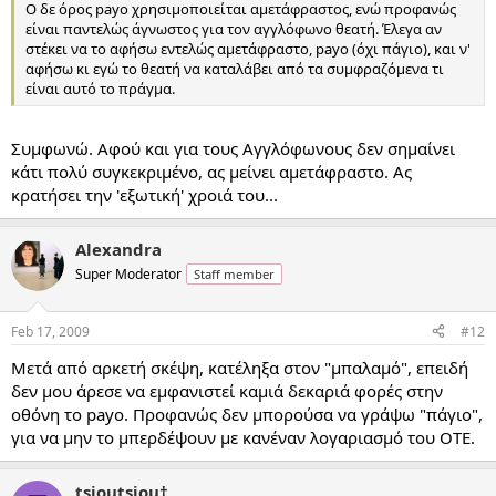
Ο δε όρος payo χρησιμοποιείται αμετάφραστος, ενώ προφανώς
είναι παντελώς άγνωστος για τον αγγλόφωνο θεατή. Έλεγα αν
στέκει να το αφήσω εντελώς αμετάφραστο, payo (όχι πάγιο), και ν'
αφήσω κι εγώ το θεατή να καταλάβει από τα συμφραζόμενα τι
είναι αυτό το πράγμα.
Συμφωνώ. Αφού και για τους Αγγλόφωνους δεν σημαίνει
κάτι πολύ συγκεκριμένο, ας μείνει αμετάφραστο. Ας
κρατήσει την 'εξωτική' χροιά του...
Alexandra
Super Moderator
Staff member
Feb 17, 2009
#12
Μετά από αρκετή σκέψη, κατέληξα στον "μπαλαμό", επειδή
δεν μου άρεσε να εμφανιστεί καμιά δεκαριά φορές στην
οθόνη το payo. Προφανώς δεν μπορούσα να γράψω "πάγιο",
για να μην το μπερδέψουν με κανέναν λογαριασμό του ΟΤΕ.
tsioutsiou†