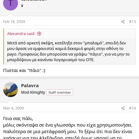
T
¥
Feb 18, 2009
#13
Alexandra said:
Μετά από αρκετή σκέψη, κατέληξα στον "μπαλαμό", επειδή δεν
μου άρεσε να εμφανιστεί καμιά δεκαριά φορές στην οθόνη το
payo. Προφανώς δεν μπορούσα να γράψω "πάγιο", για να μην το
μπερδέψουν με κανέναν λογαριασμό του ΟΤΕ.
Γίνεται και "πάιο" :)
Palavra
Mod Almighty
Staff member
Mar 4, 2009
#14
Γεια σας πάλι,
μόλις σκόνταψα σε ένα γλωσσάρι που είχα χρησιμοποιήσει
παλιότερα σε μια μετάφρασή μου. Το ξέρω ότι πια δεν είναι
χρήσιμο για την Αλεξάνδρα, επειδή όμως μπορεί να το