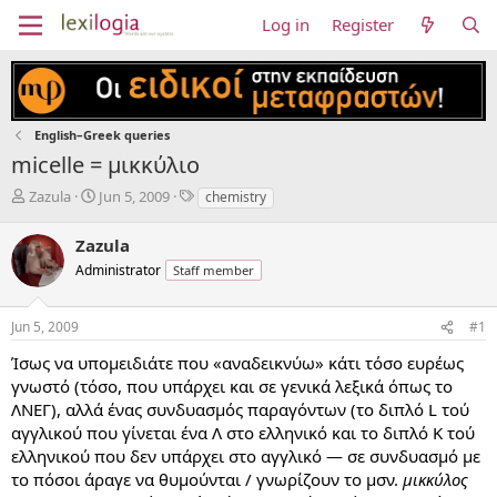
Log in
Register
English–Greek queries
micelle = μικκύλιο
T
S
T
Zazula
Jun 5, 2009
chemistry
h
t
a
r
a
g
Zazula
e
r
s
Administrator
Staff member
a
t
d
d
s
a
Jun 5, 2009
#1
t
t
a
e
Ίσως να υπομειδιάτε που «αναδεικνύω» κάτι τόσο ευρέως
r
γνωστό (τόσο, που υπάρχει και σε γενικά λεξικά όπως το
t
ΛΝΕΓ), αλλά ένας συνδυασμός παραγόντων (το διπλό L τού
e
αγγλικού που γίνεται ένα Λ στο ελληνικό και το διπλό Κ τού
r
ελληνικού που δεν υπάρχει στο αγγλικό — σε συνδυασμό με
το πόσοι άραγε να θυμούνται / γνωρίζουν το μσν.
μικκύλος