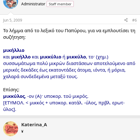
Administrator
Staff member
Jun 5, 2009
#6
Το λήμμα από το λεξικό του Παπύρου, για να εμπλουτίσει τη
συζήτηση:
μικήλλιο
και
μικήλλο
και
μικκύλιο
ή
μικκύλο
, το· (χημ.)
συσσωμάτωμα πολύ μικρών διαστάσεων αποτελούμενο από
μερικές δεκάδες έως εκατοντάδες άτομα, ιόντα, ή μόρια,
χαλαρά συνδεδεμένα μεταξύ τους.
Επίσης:
μικκύλος
, -ον (Α)· υποκορ. τού μικρός.
[ΕΤΥΜΟΛ. < μικκός + υποκορ. κατάλ. -ύλος, πρβλ. ερωτ-
ύλος].
Katerina_A
¥