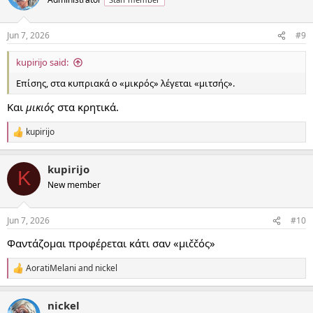
i
o
n
Jun 7, 2026
#9
s
:
kupirijo said:
Επίσης, στα κυπριακά ο «μικρός» λέγεται «μιτσής».
Και
μικιός
στα κρητικά.
kupirijo
R
e
a
kupirijo
c
K
t
New member
i
o
n
Jun 7, 2026
#10
s
:
Φαντάζομαι προφέρεται κάτι σαν «μιččός»
AoratiMelani
and
nickel
R
e
a
nickel
c