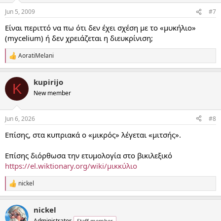
Jun 5, 2009
#7
Είναι περιττό να πω ότι δεν έχει σχέση με το «μυκήλιο»
(mycelium) ή δεν χρειάζεται η διευκρίνιση;
AoratiMelani
R
e
a
kupirijo
c
K
t
New member
i
o
n
Jun 6, 2026
#8
s
:
Επίσης, στα κυπριακά ο «μικρός» λέγεται «μιτσής».
Επίσης διόρθωσα την ετυμολογία στο βικιλεξικό
https://el.wiktionary.org/wiki/μικκύλιο
nickel
R
e
a
nickel
c
t
Administrator
Staff member