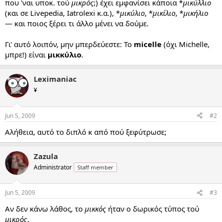
που 'ναι υποκ. τού
μικρός
;) έχει εμφανίσει κάποια *
μικύλλιο
(και σε Livepedia, Iatrolexi κ.α.), *
μικύλιο
, *
μικίλιο
, *
μικήλιο
— και ποιος ξέρει τι άλλο μένει να δούμε.
Γι' αυτό λοιπόν, μην μπερδεύεστε: Το
micelle
(όχι Michelle,
μπρε!) είναι
μικκύλιο
.
Leximaniac
¥
Jun 5, 2009
#2
Αλήθεια, αυτό το διπλό κ από πού ξεφύτρωσε;
Zazula
Administrator
Staff member
Jun 5, 2009
#3
Αν δεν κάνω λάθος, το
μικκός
ήταν ο δωρικός τύπος τού
μικρός
.