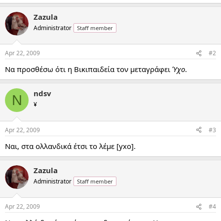
Zazula
Administrator
Staff member
Apr 22, 2009
#2
Να προσθέσω ότι η Βικιπαιδεία τον μεταγράφει
Ύχο
.
ndsv
N
¥
Apr 22, 2009
#3
Ναι, στα ολλανδικά έτσι το λέμε [yxo].
Zazula
Administrator
Staff member
Apr 22, 2009
#4