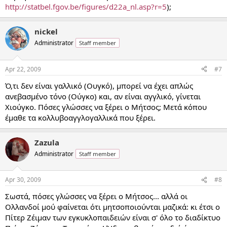
http://statbel.fgov.be/figures/d22a_nl.asp?r=5
);
nickel
Administrator
Staff member
Apr 22, 2009
#7
Ό,τι δεν είναι γαλλικό (Ουγκό), μπορεί να έχει απλώς
ανεβασμένο τόνο (Ούγκο) και, αν είναι αγγλικό, γίνεται
Χιούγκο. Πόσες γλώσσες να ξέρει ο Μήτσος; Μετά κόπου
έμαθε τα κολλυβοαγγλογαλλικά που ξέρει.
Zazula
Administrator
Staff member
Apr 30, 2009
#8
Σωστά, πόσες γλώσσες να ξέρει ο Μήτσος... αλλά οι
Ολλανδοί μού φαίνεται ότι μητσοποιούνται μαζικά: κι έτσι ο
Πίτερ Ζέιμαν των εγκυκλοπαιδειών είναι σ' όλο το διαδίκτυο