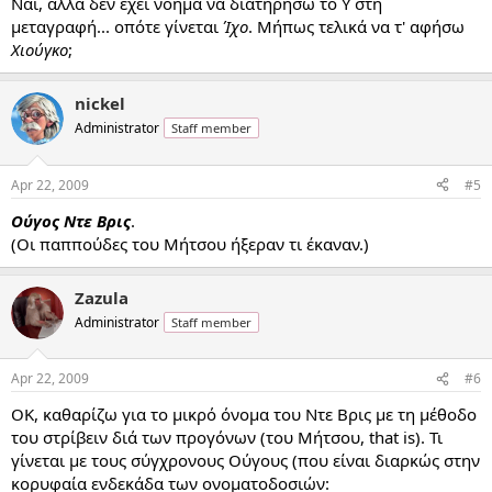
Ναι, αλλά δεν έχει νόημα να διατηρήσω το Υ στη
μεταγραφή... οπότε γίνεται
Ίχο
. Μήπως τελικά να τ' αφήσω
Χιούγκο
;
nickel
Administrator
Staff member
Apr 22, 2009
#5
Ούγος Ντε Βρις
.
(Οι παππούδες του Μήτσου ήξεραν τι έκαναν.)
Zazula
Administrator
Staff member
Apr 22, 2009
#6
ΟΚ, καθαρίζω για το μικρό όνομα του Ντε Βρις με τη μέθοδο
του στρίβειν διά των προγόνων (του Μήτσου, that is). Τι
γίνεται με τους σύγχρονους Ούγους (που είναι διαρκώς στην
κορυφαία ενδεκάδα των ονοματοδοσιών: