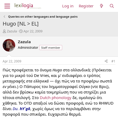
Log in
Register
Queries on other languages and language pairs
Hugo [NL > EL]
T
S
Zazula
Apr 22, 2009
h
t
r
a
Zazula
e
r
Administrator
Staff member
a
t
d
d
s
a
Apr 22, 2009
#1
t
t
a
e
Πώς προφέρεται το όνομα
Hugo
στα ολλανδικά; (Πρόκειται
r
για το μικρό τού De Vries, και μ' ενδιαφέρει ο τρόπος
t
μεταγραφής
στα ελληνικά
— όχι πώς να το προφέρω σωστά
e
εν γένει.
) O Πάπυρος τον λημματογραφεί
Ούγκο
(ντε Βρις),
r
αλλά δεν βρίσκω καμία τεκμηρίωση που να στηρίζει μια
τέτοια επιλογή. Στο
Dutch phonology
δε, ομολογώ ότι
χάθηκα. Το OTD απαξιοί να δώσει προφορά, ενώ το RHWUD
δίνει
Du.
hY´gō
, χωρίς όμως να το περιλαμβάνει στην
προφορά που σπικάρει. Ευχαριστώ θερμά.