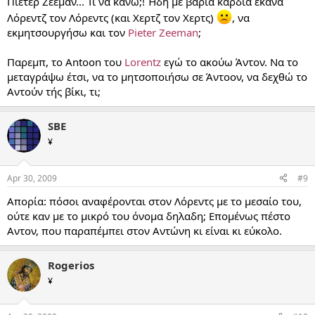
Πιέτερ Ζέεμαν... Τι να κάνω;! Ήδη με βαριά καρδιά έκανα
Λόρεντζ τον Λόρεντς (και Χερτζ τον Χερτς)
, να
εκμητσουργήσω και τον
Pieter Zeeman
;
Παρεμπ, το Antoon του
Lorentz
εγώ το ακούω Άντον. Να το
μεταγράψω έτσι, να το μητσοποιήσω σε Άντοον, να δεχθώ το
Αντούν τής βίκι, τι;
SBE
¥
Apr 30, 2009
#9
Απορία: πόσοι αναφέρονται στον Λόρεντς με το μεσαίο του,
ούτε καν με το μικρό του όνομα δηλαδη; Επομένως πέστο
Αντον, που παραπέμπει στον Αντώνη κι είναι κι εύκολο.
Rogerios
¥