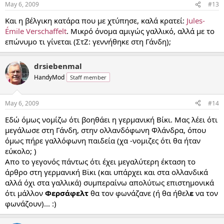
May 6, 2009
#13
Και η βέλγικη κατάρα που με χτύπησε, καλά κρατεί:
Jules-
Émile Verschaffelt
. Μικρό όνομα αμιγώς γαλλικό, αλλά με το
επώνυμο τι γίνεται (ΣτΖ: γεννήθηκε στη Γάνδη);
drsiebenmal
HandyMod
Staff member
May 6, 2009
#14
Εδώ όμως νομίζω ότι βοηθάει η γερμανική Βίκι. Μας λέει ότι
μεγάλωσε στη Γάνδη, στην ολλανδόφωνη Φλάνδρα, όπου
όμως πήρε γαλλόφωνη παιδεία (χα -νομιζες ότι θα ήταν
εύκολο; )
Απο το γεγονός πάντως ότι έχει μεγαλύτερη έκταση το
άρθρο στη γερμανική Βϊκι (και υπάρχει και στα ολλανδικά
αλλά όχι στα γαλλικά) συμπεραίνω απολύτως επιστημονικά
ότι μάλλον
Φερσάφελτ
θα τον φωνάζανε (ή θα ήθελ
ε
να τον
φωνάζουν)... :)