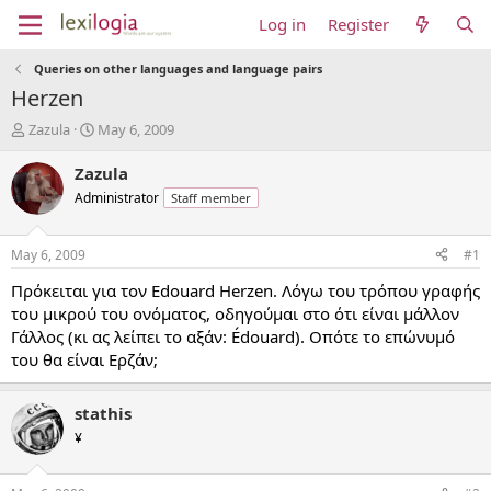
Log in
Register
Queries on other languages and language pairs
Herzen
T
S
Zazula
May 6, 2009
h
t
r
a
Zazula
e
r
Administrator
Staff member
a
t
d
d
s
a
May 6, 2009
#1
t
t
a
e
Πρόκειται για τον Edouard Herzen. Λόγω του τρόπου γραφής
r
του μικρού του ονόματος, οδηγούμαι στο ότι είναι μάλλον
t
Γάλλος (κι ας λείπει το αξάν: Édouard). Οπότε το επώνυμό
e
του θα είναι Ερζάν;
r
stathis
¥