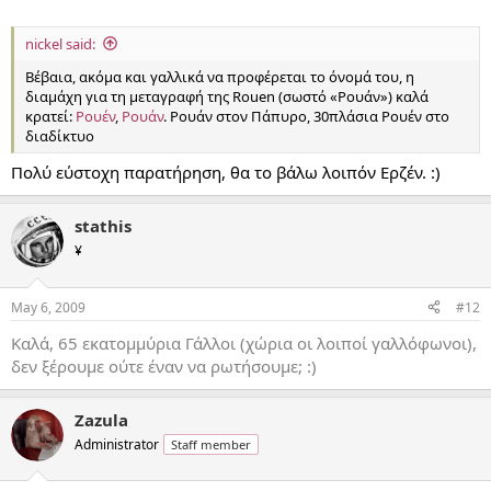
nickel said:
Βέβαια, ακόμα και γαλλικά να προφέρεται το όνομά του, η
διαμάχη για τη μεταγραφή της Rouen (σωστό «Ρουάν») καλά
κρατεί:
Ρουέν
,
Ρουάν
. Ρουάν στον Πάπυρο, 30πλάσια Ρουέν στο
διαδίκτυο
Πολύ εύστοχη παρατήρηση, θα το βάλω λοιπόν Ερζέν. :)
stathis
¥
May 6, 2009
#12
Καλά, 65 εκατομμύρια Γάλλοι (χώρια οι λοιποί γαλλόφωνοι),
δεν ξέρουμε ούτε έναν να ρωτήσουμε; :)
Zazula
Administrator
Staff member