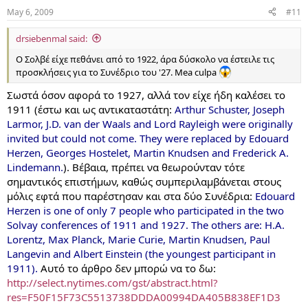
May 6, 2009
#11
drsiebenmal said:
Ο Σολβέ είχε πεθάνει από το 1922, άρα δύσκολο να έστειλε τις
προσκλήσεις για το Συνέδριο του '27. Mea culpa
Σωστά όσον αφορά το 1927, αλλά τον είχε ήδη καλέσει το
1911 (έστω και ως αντικαταστάτη:
Arthur Schuster, Joseph
Larmor, J.D. van der Waals and Lord Rayleigh were originally
invited but could not come. They were replaced by Edouard
Herzen, Georges Hostelet, Martin Knudsen and Frederick A.
Lindemann.
). Βέβαια, πρέπει να θεωρούνταν τότε
σημαντικός επιστήμων, καθώς συμπεριλαμβάνεται στους
μόλις εφτά που παρέστησαν και στα δύο Συνέδρια:
Edouard
Herzen is one of only 7 people who participated in the two
Solvay conferences of 1911 and 1927. The others are: H.A.
Lorentz, Max Planck, Marie Curie, Martin Knudsen, Paul
Langevin and Albert Einstein (the youngest participant in
1911).
Αυτό το άρθρο δεν μπορώ να το δω:
http://select.nytimes.com/gst/abstract.html?
res=F50F15F73C5513738DDDA00994DA405B838EF1D3