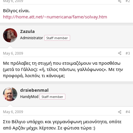
May 6, 2009
#2
Βέλγος είναι.
http://home.att.net/~numericana/fame/solvay.htm
Zazula
Administrator
Staff member
May 6, 2009
#3
Με πρόλαβες τη στιγμή που ετοιμαζόμουν να προσθέσω
(μετά το Γάλλος): «ή, τέλος πάντων, γαλλόφωνος». Με την
προφορά, λοιπόν, τι κάνουμε;
drsiebenmal
HandyMod
Staff member
May 6, 2009
#4
Στο Βέλγιο υπάρχει και γερμανόφωνη μειονότητα, οπότε
από Αρζάν μέχρι Χέρτσεν. Σε φώτισα τώρα :)