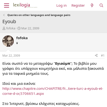
Log in
Register
Queries on other languages and language pairs
Eyoub
T
S
fofoka
Mar 22, 2009
h
t
r
a
fofoka
e
r
¥
a
t
d
d
s
a
Mar 22, 2009
#1
t
t
a
e
Είναι σωστό να το μεταγράψω "
Εγιούμπ
"; Το βιβλίο μου
r
γράφει ότι υπάρχουν κοιμητήρια εκεί, και μάλιστα ξακουστά
t
για τα ταφικά μνημεία τους.
e
r
Ιδού και μια εικόνα:
http://www.chapitre.com/CHAPITRE/fr...tiere-turc-a-eyoub-et-
corne-d-or,5706651.aspx
Στο Ίντερνετ, βρίσκω ελάχιστες καταχωρίσεις.