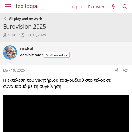
Log in
Register
All play and no work
Eurovision 2025
T
S
cougr
Jan 31, 2025
h
t
r
a
nickel
e
r
Administrator
Staff member
a
t
d
d
s
a
May 19, 2025
#21
t
t
a
e
Η εκτέλεση του νικητήριου τραγουδιού στο τέλος σε
r
συνδυασμό με τη συγκίνηση.
t
e
r