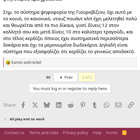
Σημ. το σύστημα ψηφοφορία της Γιουροβίζιον, όχι αυτό με
το κοινό, το κανονικό, ντουζ πουάντ κλπ έχει μελετηθεί πολύ
και θεωρείται από τα πιο δίκαια, γιατί δίνεις 12 στον
κολλητό σου και μετά δίνεις 10 στο καλύτερο τραγούδι, και
στο τέλος κερδίζει όποιος έχει συστηματικά περισσότερα
δεκάρια και όχι τα μεμονωμένα δωδεκάρια. Δηλαδή είναι
σύστημα που εξασφαλίζει ότι κερδίζει το γενικώς αποδεκτό.
Earion
and
nickel
R
e
a
First
Prev
2 of 2
c
t
You must log in or register to reply here.
i
o
n
Facebook
X
Bluesky
LinkedIn
Reddit
Pinterest
Tumblr
WhatsApp
Email
Li
Share:
s
:
All play and no work
Contact us
Terms and rules
Privacy policy
Help
Home
R
S