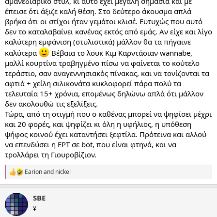
αμανεδιάρικο στυλ, κι αυτό έχει μεγάλη σημασία και με
έπεισε ότι άξιζε καλή θέση. Στο δεύτερο άκουσμα απλά
βρήκα ότι οι στίχοι ήταν γεμάτοι κλισέ. Ευτυχώς που αυτό
δεν το καταλαβαίνει κανένας εκτός από εμάς. Αν είχε και λίγο
καλύτερη εμφάνιση (στυλιστικά) μάλλον θα τα πήγαινε
καλύτερα
Βέβαια το λουκ Κιμ Καρντάσιαν wannabe,
μαλλί κουρτίνα τραβηγμένο πίσω να φαίνεται το κούτελο
τεράστιο, σαν αναγεννησιακός πίνακας, και να τονίζονται τα
αφτιά + χείλη σιλικονάτα κυκλοφορεί πάρα πολύ τα
τελευταία 15+ χρόνια, επομένως δηλώνω απλά ότι μάλλον
δεν ακολουθώ τις εξελίξεις.
Τώρα, από τη στιγμή που ο καθένας μπορεί να ψηφίσει μέχρι
και 20 φορές, και ψηφίζει κι όλη η υφήλιος, η υπόθεση
ψήφος κοινού έχει καταντήσει ξεφτίλα. Πρότεινα και αλλού
να επενδύσει η ΕΡΤ σε bot, που είναι φτηνά, και να
τρολλάρει τη Γιουροβίζιον.
Earion
and
nickel
R
e
a
SBE
c
t
¥
i