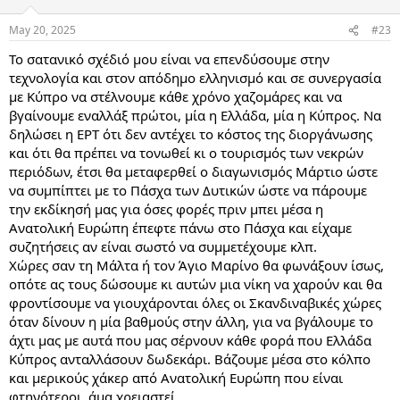
o
n
May 20, 2025
#23
s
:
To σατανικό σχέδιό μου είναι να επενδύσουμε στην
τεχνολογία και στον απόδημο ελληνισμό και σε συνεργασία
με Κύπρο να στέλνουμε κάθε χρόνο χαζομάρες και να
βγαίνουμε εναλλάξ πρώτοι, μία η Ελλάδα, μία η Κύπρος. Να
δηλώσει η ΕΡΤ ότι δεν αντέχει το κόστος της διοργάνωσης
και ότι θα πρέπει να τονωθεί κι ο τουρισμός των νεκρών
περιόδων, έτσι θα μεταφερθεί ο διαγωνισμός Μάρτιο ώστε
να συμπίπτει με το Πάσχα των Δυτικών ώστε να πάρουμε
την εκδίκησή μας για όσες φορές πριν μπει μέσα η
Ανατολική Ευρώπη έπεφτε πάνω στο Πάσχα και είχαμε
συζητήσεις αν είναι σωστό να συμμετέχουμε κλπ.
Χώρες σαν τη Μάλτα ή τον Άγιο Μαρίνο θα φωνάξουν ίσως,
οπότε ας τους δώσουμε κι αυτών μια νίκη να χαρούν και θα
φροντίσουμε να γιουχάρονται όλες οι Σκανδιναβικές χώρες
όταν δίνουν η μία βαθμούς στην άλλη, για να βγάλουμε το
άχτι μας με αυτά που μας σέρνουν κάθε φορά που Ελλάδα
Κύπρος ανταλλάσουν δωδεκάρι. Βάζουμε μέσα στο κόλπο
και μερικούς χάκερ από Ανατολική Ευρώπη που είναι
φτηνότεροι, άμα χρειαστεί.