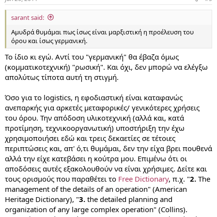
sarant said:
Αμυδρά θυμάμαι πως ίσως είναι μαρξιστική η προέλευση του
όρου και ίσως γερμανική.
Το ίδιο κι εγώ. Αντί του "γερμανική" θα έβαζα όμως
(κομματικοτεχνική) "ρωσική". Και όχι, δεν μπορώ να ελέγξω
απολύτως τίποτα αυτή τη στιγμή.
Όσο για το logistics, η εφοδιαστική είναι καταφανώς
ανεπαρκής για αρκετές μεταφορικές/ γενικότερες χρήσεις
του όρου. Την απόδοση υλικοτεχνική (αλλά και, κατά
προτίμηση, τεχνικοοργανωτική) υποστήριξη την έχω
χρησιμοποιήσει εδώ και τρεις δεκαετίες σε τέτοιες
περιπτώσεις και, απ' ό,τι θυμάμαι, δεν την είχα βρει πουθενά
αλλά την είχε κατεβάσει η κούτρα μου. Επιμένω ότι οι
αποδόσεις αυτές εξακολουθούν να είναι χρήσιμες. Δείτε και
τους ορισμούς που παραθέτει το
Free Dictionary
, π.χ. "
2.
The
management of the details of an operation" (American
Heritage Dictionary), "
3.
the detailed planning and
organization of any large complex operation" (Collins).