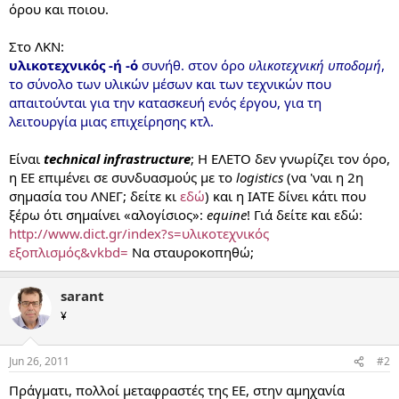
όρου και ποιου.
Στο ΛΚΝ:
υλικοτεχνικός -ή -ό
συνήθ. στον όρο
υλικοτεχνική υποδομή
,
το σύνολο των υλικών μέσων και των τεχνικών που
απαιτούνται για την κατασκευή ενός έργου, για τη
λειτουργία μιας επιχείρησης κτλ.
Είναι
technical infrastructure
; Η ΕΛΕΤΟ δεν γνωρίζει τον όρο,
η ΕΕ επιμένει σε συνδυασμούς με το
logistics
(να 'ναι η 2η
σημασία του ΛΝΕΓ; δείτε κι
εδώ
) και η IATE δίνει κάτι που
ξέρω ότι σημαίνει «αλογίσιος»:
equine
! Γιά δείτε και εδώ:
http://www.dict.gr/index?s=υλικοτεχνικός
εξοπλισμός&vkbd=
Να σταυροκοπηθώ;
sarant
¥
Jun 26, 2011
#2
Πράγματι, πολλοί μεταφραστές της ΕΕ, στην αμηχανία