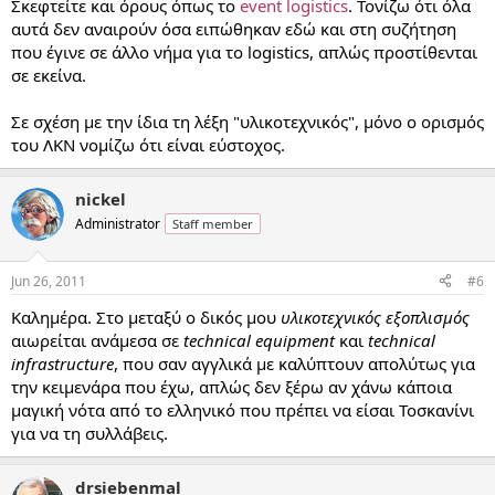
Σκεφτείτε και όρους όπως το
event logistics
. Τονίζω ότι όλα
αυτά δεν αναιρούν όσα ειπώθηκαν εδώ και στη συζήτηση
που έγινε σε άλλο νήμα για το logistics, απλώς προστίθενται
σε εκείνα.
Σε σχέση με την ίδια τη λέξη "υλικοτεχνικός", μόνο ο ορισμός
του ΛΚΝ νομίζω ότι είναι εύστοχος.
nickel
Administrator
Staff member
Jun 26, 2011
#6
Καλημέρα. Στο μεταξύ ο δικός μου
υλικοτεχνικός εξοπλισμός
αιωρείται ανάμεσα σε
technical equipment
και
technical
infrastructure
, που σαν αγγλικά με καλύπτουν απολύτως για
την κειμενάρα που έχω, απλώς δεν ξέρω αν χάνω κάποια
μαγική νότα από το ελληνικό που πρέπει να είσαι Τοσκανίνι
για να τη συλλάβεις.
drsiebenmal