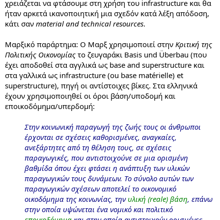
χρειάζεται να φτάσουμε στη χρήση του infrastructure και θα
ήταν αρκετά ικανοποιητική μια σχεδόν κατά λέξη απόδοση,
κάτι σαν
material and technical resources
.
Μαρξικό παράρτημα: Ο Μαρξ χρησιμοποιεί στην
Κριτική της
Πολιτικής Οικονομίας
το ζευγαράκι Basis und Überbau (που
έχει αποδοθεί στα αγγλικά ως base and superstructure και
στα γαλλικά ως infrastructure (ou base matérielle) et
superstructure), πηγή οι αντίστοιχες βίκες. Στα ελληνικά
έχουν χρησιμοποιηθεί οι όροι βάση/υποδομή και
εποικοδόμημα/υπερδομή:
Στην κοινωνική παραγωγή της ζωής τους οι άνθρωποι
έρχονται σε σχέσεις καθορισμένες, αναγκαίες,
ανεξάρτητες από τη θέληση τους, σε σχέσεις
παραγωγικές, που αντιστοιχούνε σε μια ορισμένη
βαθμίδα όπου έχει φτάσει η ανάπτυξη των υλικών
παραγωγικών τους δυνάμεων. Το σύνολο αυτών των
παραγωγικών σχέσεων αποτελεί το οικονομικό
οικοδόμημα της κοινωνίας, την
υλική (reale) βάση
, επάνω
στην οποία υψώνεται ένα νομικό και πολιτικό
εποικοδόμημα
και στην οποία αντιστοιχούν ορισμένες