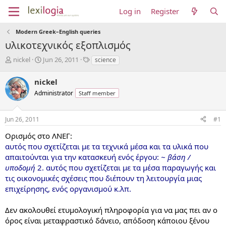
Log in
Register
Modern Greek–English queries
υλικοτεχνικός εξοπλισμός
T
S
T
nickel
Jun 26, 2011
science
h
t
a
r
a
g
nickel
e
r
s
Administrator
Staff member
a
t
d
d
s
a
Jun 26, 2011
#1
t
t
a
e
Ορισμός στο ΛΝΕΓ:
r
αυτός που σχετίζεται με τα τεχνικά μέσα και τα υλικά που
t
απαιτούνται για την κατασκευή ενός έργου:
~ βάση /
e
υποδομή
2. αυτός που σχετίζεται με τα μέσα παραγωγής και
r
τις οικονομικές σχέσεις που διέπουν τη λειτουργία μιας
επιχείρησης, ενός οργανισμού κ.λπ.
Δεν ακολουθεί ετυμολογική πληροφορία για να μας πει αν ο
όρος είναι μεταφραστικό δάνειο, απόδοση κάποιου ξένου