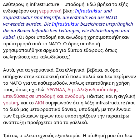
Δεύτερον, η infrastructure = υποδομή. Εδώ βρήκα το εξής
ενδιαφέρον στη
γερμανική
βίκη:
Infrastruktur
und
Suprastruktur sind Begriffe, die erstmals von der NATO
verwendet wurden. Die
Infrastruktur
bezeichnete ursprünglich
die im Boden befindlichen Leitungen, wie Rohrleitungen und
Kabel.
(Οι όροι υποδομή και ανωδομή χρησιμοποιήθηκαν
πρώτη φορά από το ΝΑΤΟ. Ο όρος υποδομή
χρησιμοποιήθηκε αρχικά για δίκτυα εδάφους, όπως
σωληνώσεις και καλωδιώσεις.)
Αυτά, για τα γερμανικά. Στα ελληνικά, βέβαια, οι όροι
υπήρχαν στην κατασκευή από πολύ παλιά και δεν περίμεναν
το ΝΑΤΟ για να καθιερωθούν. Απλώς επεκτάθηκε η χρήση
τους, όπως πχ εδώ:
ΥΘΥΝΑΛ, Λιμ. Αλεξανδρούπολης,
Επενδύσεις σε υποδομή και ανοδομή
. Πάντως, και η αγγλική
γουίκη
, και το
ΛΚΝ
συμφωνούν ότι η λέξη infrastructure (και
το δικό μας μεταφραστικό δάνειο, υποδομή, με την έννοια
των θεμελιακών έργων που υποστηρίζουν την περαιτέρω
ανάπτυξη) προέρχεται από τα γαλλικά.
Τρίτον, ο υλικοτεχνικός εξοπλισμός. Η αίσθησή μου ότι δεν