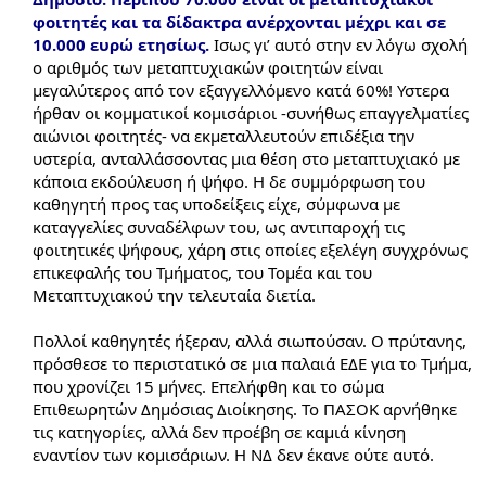
φοιτητές και τα δίδακτρα ανέρχονται μέχρι και σε
10.000 ευρώ ετησίως.
Ισως γι’ αυτό στην εν λόγω σχολή
ο αριθμός των μεταπτυχιακών φοιτητών είναι
μεγαλύτερος από τον εξαγγελλόμενο κατά 60%! Υστερα
ήρθαν οι κομματικοί κομισάριοι -συνήθως επαγγελματίες
αιώνιοι φοιτητές- να εκμεταλλευτούν επιδέξια την
υστερία, ανταλλάσσοντας μια θέση στο μεταπτυχιακό με
κάποια εκδούλευση ή ψήφο. Η δε συμμόρφωση του
καθηγητή προς τας υποδείξεις είχε, σύμφωνα με
καταγγελίες συναδέλφων του, ως αντιπαροχή τις
φοιτητικές ψήφους, χάρη στις οποίες εξελέγη συγχρόνως
επικεφαλής του Τμήματος, του Τομέα και του
Μεταπτυχιακού την τελευταία διετία.
Πολλοί καθηγητές ήξεραν, αλλά σιωπούσαν. Ο πρύτανης,
πρόσθεσε το περιστατικό σε μια παλαιά ΕΔΕ για το Τμήμα,
που χρονίζει 15 μήνες. Επελήφθη και το σώμα
Επιθεωρητών Δημόσιας Διοίκησης. Το ΠΑΣΟΚ αρνήθηκε
τις κατηγορίες, αλλά δεν προέβη σε καμιά κίνηση
εναντίον των κομισάριων. Η ΝΔ δεν έκανε ούτε αυτό.