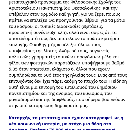
μεταπτυχιακό πρόγραμμα της Φιλοσοφικής Σχολής του
Αριστοτελείου Πανεπιστημίου Θεσσαλονίκης. Και την
υπέβαλαν στον αρμόδιο καθηγητή, για να ξέρει ποιους
πρέπει να επιλέξει! Θα προηγούνταν βέβαια, για τα μάτια
του κόσμου, οι τυπικές διαδικασίες (εξετάσεις,
προσωπική συνέντευξη κλπ), αλλά είναι σαφές ότι τα
αποτελέσματά τους δεν αποτελούν το πρώτο κριτήριο
επιλογής. Ο καθηγητής «επέλεξε» όλους τους
υποψηφίους της λίστας. Ανάμεσά τους, συγγενείς
πολιτικών, γραμματείς τοπικών παραγόντων, μέλη και
φίλοι των φοιτητικών παρατάξεων, υποψήφιοι με βαθμό
5,85 όταν απαιτείται ελάχιστο 6, άλλοι που έχουν
συμπληρώσει το 50ό έτος της ηλικίας τους. Ενας από τους
επιτυχόντες δεν έχει πάρει ακόμη το πτυχίο του! Η είδηση
αυτή είναι μια επιτομή του ευτελισμού του δημόσιου
πανεπιστημίου και της ανομίας, του κυνισμού, του
ραγιαδισμού και της διαφθοράς, που σήμερα βασιλεύουν
στην υπό κατάρρευση δημοκρατία μας.
Καταρχήν, τα μεταπτυχιακά έχουν καταγραφεί ως η
νέα κοινωνική υστερία, με στόχο μια θέση στο
Δημόσιο. Περίπου 70.000 είναι οι μεταπτυχιακοί