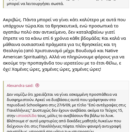
μπορεί να λειτουργήσει σωστά.
Ακριβώς. Πάντα μπορεί να γίνει κάτι καλύτερο με αυτά που
υπάρχουν τώρα.Και τα θρησκευτικά, ενώ προσωπικά το
αγαπάω πολύ σαν αντικείμενο, δεν καταλαβαίνω γιατί
έπρεπε να τα κάνω επί 6 χρόνια κάθε βδομάδα; Και καλά να
μάθαινα ουσιαστικά πράγματα για τις θρησκείες και τη
Θεολογία (από Χριστιανισμό μέχρι Βουδισμό και Native
American Spirituality). Αλλά να πληρώνουμε φόρους για να
ακούμε την προπαγάνδα του ιερατείου με το έτσι-θέλω, ε
όχι! Χαμένες ώρες, χαμένες ώρες, χαμένες ώρες!
Alexandra said:
Δεν νομίζω ότι χρειάζεται να γίνει εσκεμμένη προσπάθεια να
δυσφημιστούν. Αρκεί να διαβάσεις αυτά που γράφτηκαν στο
περιοδικό Schooligans στις 27/6/09, με τίτλο "Εσύ αντέγραψες στις
Πανελλήνιες;" Δυστυχώς δεν έχουν ανεβάσει ακόμα το Τεύχος 15,
στην
ιστοσελίδα
τους, μόλις το ανεβάσουν θα βάλω το λινκ.
Βλέπουμε σ' αυτό μαρτυρίες από δεκάδες μαθητές Λυκείων που
δείχνουν ότι στις Πανελλήνιες πέφτει πλέον φανερή αντιγραφή
ασυστόλως, μπροστά στα μάτια των επιτηρητών.