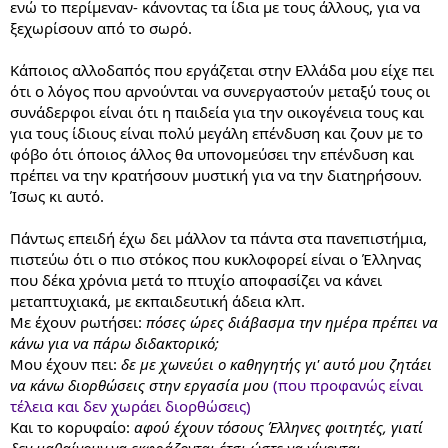
ενώ το περίμεναν- κάνοντας τα ίδια με τους άλλους, για να
ξεχωρίσουν από το σωρό.
Κάποιος αλλοδαπός που εργάζεται στην Ελλάδα μου είχε πει
ότι ο λόγος που αρνούνται να συνεργαστούν μεταξύ τους οι
συνάδερφοι είναι ότι η παιδεία για την οικογένεια τους και
για τους ίδιους είναι πολύ μεγάλη επένδυση και ζουν με το
φόβο ότι όποιος άλλος θα υπονομεύσει την επένδυση και
πρέπει να την κρατήσουν μυστική για να την διατηρήσουν.
Ίσως κι αυτό.
Πάντως επειδή έχω δει μάλλον τα πάντα στα πανεπιστήμια,
πιστεύω ότι ο πιο στόκος που κυκλοφορεί είναι ο Έλληνας
που δέκα χρόνια μετά το πτυχίο αποφασίζει να κάνει
μεταπτυχιακά, με εκπαιδευτική άδεια κλπ.
Με έχουν ρωτήσει:
πόσες ώρες διάβασμα την ημέρα πρέπει να
κάνω για να πάρω διδακτορικό;
Μου έχουν πει:
δε με χωνεύει ο καθηγητής γι' αυτό μου ζητάει
να κάνω διορθώσεις στην εργασία μου
(που προφανώς είναι
τέλεια και δεν χωράει διορθώσεις)
Και το κορυφαίο:
αφού έχουν τόσους Έλληνες φοιτητές, γιατί
δεν μαθαίνουν να εκφράζονται έτσι ώστε να γίνονται