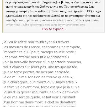
σωριασμένους (ούτε καν στοιβαγμένους) σε βουνά, με τ' άντερα χυμένα σαν
σκηνή υπερπαραγωγής του Χόλιγουντ για τον Τρωικό πόλεμο, κι έναν
μονάχα φουκαρά μόνιμο καθηγητή σε όλο το σχολείο (μεγάλο ΤΕΕ) να έχει
εγκαταλείψει την προσπάθεια να σουλουπώσει το εργαστήριο· τότε πια είχε
καταλήξει ότι το μόνο που μπορούσε να κάνει ήταν ν' ανάβει κεράκια στη
μνήμη τους...
Είδα
εργαστήρια που μόλις είχαν μετατραπεί από
Click to expand...
αποχωρητήρια (δεν μπορώ να τα αποκαλέσω τουαλέτες, βέβαια), δίπλα στα
υπάρχοντα, φυσικά, που έμπαζαν νερά όποτε είχε διαρροή δίπλα (συχνά-
πυκνά), για να μη μιλήσω για τη δυσοσμία...
Είδα
....
Είδα
...
Είδα
...
Είδα
...
J'ai vu
le reître noir foudroyer au travers
Άκουσα
...
Άκουσα
...
Les masures de France, et comme une tempête,
Emporter ce qu'il peut, ravager tout le reste ;
Cet amas affamé nous fit à Montmoreau
Voir la nouvelle horreur d'un spectacle nouveau.
Nous vînmes sur leurs pas, une troupe lassée
Que la terre portait, de nos pas harassée.
Là de mille maisons on ne trouva que feux,
Que charognes, que morts ou visages affreux.
La faim va devant moi, force est que je la suive.
J'ouïs
d'un gosier mourant une voix demi-vive :
Le cri me sert de guide, et fait voir à l'instant
D'un homme demi-mort le chef se débattant,