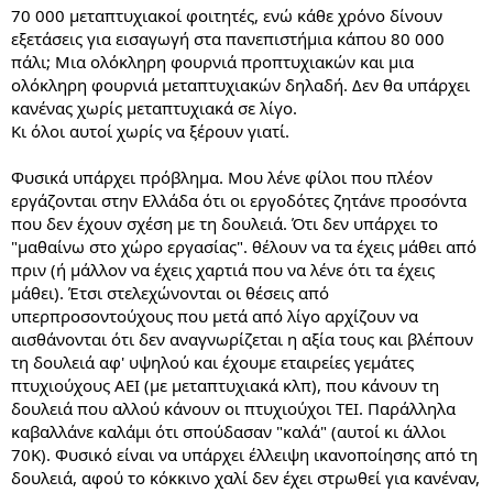
70 000 μεταπτυχιακοί φοιτητές, ενώ κάθε χρόνο δίνουν
εξετάσεις για εισαγωγή στα πανεπιστήμια κάπου 80 000
πάλι; Μια ολόκληρη φουρνιά προπτυχιακών και μια
ολόκληρη φουρνιά μεταπτυχιακών δηλαδή. Δεν θα υπάρχει
κανένας χωρίς μεταπτυχιακά σε λίγο.
Κι όλοι αυτοί χωρίς να ξέρουν γιατί.
Φυσικά υπάρχει πρόβλημα. Μου λένε φίλοι που πλέον
εργάζονται στην Ελλάδα ότι οι εργοδότες ζητάνε προσόντα
που δεν έχουν σχέση με τη δουλειά. Ότι δεν υπάρχει το
"μαθαίνω στο χώρο εργασίας". θέλουν να τα έχεις μάθει από
πριν (ή μάλλον να έχεις χαρτιά που να λένε ότι τα έχεις
μάθει). Έτσι στελεχώνονται οι θέσεις από
υπερπροσοντούχους που μετά από λίγο αρχίζουν να
αισθάνονται ότι δεν αναγνωρίζεται η αξία τους και βλέπουν
τη δουλειά αφ' υψηλού και έχουμε εταιρείες γεμάτες
πτυχιούχους ΑΕΙ (με μεταπτυχιακά κλπ), που κάνουν τη
δουλειά που αλλού κάνουν οι πτυχιούχοι ΤΕΙ. Παράλληλα
καβαλλάνε καλάμι ότι σπούδασαν "καλά" (αυτοί κι άλλοι
70Κ). Φυσικό είναι να υπάρχει έλλειψη ικανοποίησης από τη
δουλειά, αφού το κόκκινο χαλί δεν έχει στρωθεί για κανέναν,