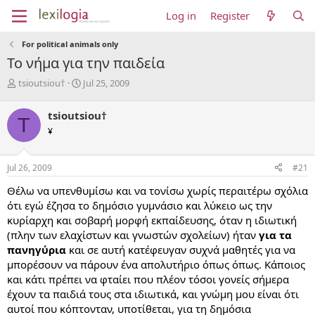
Log in
Register
For political animals only
Το νήμα για την παιδεία
T
S
tsioutsiou†
Jul 25, 2009
h
t
r
a
tsioutsiou†
T
e
r
¥
a
t
d
d
s
a
Jul 26, 2009
#21
t
t
a
e
Θέλω να υπενθυμίσω και να τονίσω χωρίς περαιτέρω σχόλια
r
ότι εγώ έζησα το δημόσιο γυμνάσιο και λύκειο ως την
t
κυρίαρχη και σοβαρή μορφή εκπαίδευσης, όταν η ιδιωτική
e
(πλην των ελαχίστων και γνωστών σχολείων) ήταν
για τα
r
πανηγύρια
και σε αυτή κατέφευγαν συχνά μαθητές για να
μπορέσουν να πάρουν ένα απολυτήριο όπως όπως. Κάποιος
και κάτι πρέπει να φταίει που πλέον τόσοι γονείς σήμερα
έχουν τα παιδιά τους στα ιδιωτικά, και γνώμη μου είναι ότι
αυτοί που κόπτονταν, υποτίθεται, για τη δημόσια