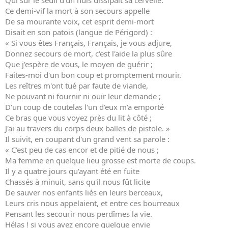
Qui sur le seuil d'un huis dissipait sa cervelle.
Ce demi-vif la mort à son secours appelle
De sa mourante voix, cet esprit demi-mort
Disait en son patois (langue de Périgord) :
« Si vous êtes Français, Français, je vous adjure,
Donnez secours de mort, c'est l'aide la plus sûre
Que j'espère de vous, le moyen de guérir ;
Faites-moi d'un bon coup et promptement mourir.
Les reîtres m'ont tué par faute de viande,
Ne pouvant ni fournir ni ouïr leur demande ;
D'un coup de coutelas l'un d'eux m'a emporté
Ce bras que vous voyez près du lit à côté ;
J'ai au travers du corps deux balles de pistole. »
Il suivit, en coupant d'un grand vent sa parole :
« C'est peu de cas encor et de pitié de nous ;
Ma femme en quelque lieu grosse est morte de coups.
Il y a quatre jours qu'ayant été en fuite
Chassés à minuit, sans qu'il nous fût licite
De sauver nos enfants liés en leurs berceaux,
Leurs cris nous appelaient, et entre ces bourreaux
Pensant les secourir nous perdîmes la vie.
Hélas ! si vous avez encore quelque envie