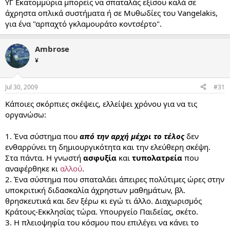
ΥΓ Εκατομμύρια μπορείς να σπαταλάς εξίσου καλά σε
άχρηστα οπλικά συστήματα ή σε Μυθωδίες του Vangelakis,
για ένα "αρπαχτό γκλαμουράτο κοντσέρτο".
Ambrose
¥
Jul 30, 2009
#31
Κάποιες σκόρπιες σκέψεις, ελλείψει χρόνου για να τις
οργανώσω:
1. Ένα σύστημα που
από την αρχή μέχρι το τέλος
δεν
ενθαρρύνει τη δημιουργικότητα και την ελεύθερη σκέψη.
Στα πάντα. Η γνωστή
ασφυξία
και
τυπολατρεία
που
αναφέρθηκε κι
αλλού
.
2. Ένα σύστημα που σπαταλάει άπειρες πολύτιμες ώρες στην
υποκριτική διδασκαλία άχρηστων μαθημάτων, βλ.
θρησκευτικά και δεν ξέρω κι εγώ τι άλλο. Διαχωρισμός
Κράτους-Εκκλησίας τώρα. Υπουργείο Παιδείας, σκέτο.
3. Η πλειοψηφία του κόσμου που επιλέγει να κάνει το