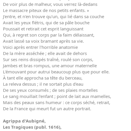
De voir plus de malheur, vous verrez là-dedans
Le massacre piteux de nos petits enfants. »
J'entre, et n'en trouve qu'un, qui lié dans sa couche
Avait les yeux flétris, qui de sa pâle bouche
Poussait et retirait cet esprit languissant
Qui, à regret son corps par la faim délaissant,
Avait lassé sa voix bramant après sa vie.
Voici après entrer l'horrible anatomie
De la mère asséchée ; elle avait de dehors
Sur ses reins dissipés traîné, roulé son corps,
Jambes et bras rompus, une amour maternelle
L'émouvant pour autrui beaucoup plus que pour elle.
À tant elle approcha sa tête du berceau,
La releva dessus ; il ne sortait plus d'eau
De ses yeux consumés ; de ses plaies mortelles
Le sang mouillait l'enfant ; point de lait aux mamelles,
Mais des peaux sans humeur : ce corps séché, retrait,
De la France qui meurt fut un autre portrait.
Agrippa d'Aubigné,
Les Tragiques (publ. 1616),