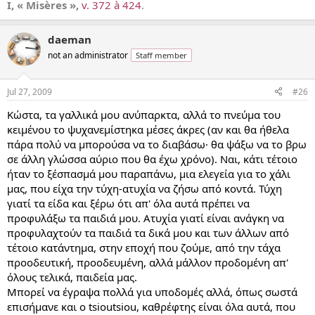
I, « Misères »,
v. 372 à 424
.
daeman
not an administrator
Staff member
Jul 27, 2009
#26
Κώστα, τα γαλλικά μου ανύπαρκτα, αλλά το πνεύμα του
κειμένου το ψυχανεμίστηκα μέσες άκρες (αν και θα ήθελα
πάρα πολύ να μπορούσα να το διαβάσω· θα ψάξω να το βρω
σε άλλη γλώσσα αύριο που θα έχω χρόνο). Ναι, κάτι τέτοιο
ήταν το ξέσπασμά μου παραπάνω, μια ελεγεία για το χάλι
μας, που είχα την τύχη-ατυχία να ζήσω από κοντά. Τύχη
γιατί τα είδα και ξέρω ότι απ' όλα αυτά πρέπει να
προφυλάξω τα παιδιά μου. Ατυχία γιατί είναι ανάγκη να
προφυλαχτούν τα παιδιά τα δικά μου και των άλλων από
τέτοιο κατάντημα, στην εποχή που ζούμε, από την τάχα
προοδευτική, προοδευμένη, αλλά μάλλον προδομένη απ'
όλους τελικά, παιδεία μας.
Μπορεί να έγραψα πολλά για υποδομές αλλά, όπως σωστά
επισήμανε και ο tsioutsiou, καθρέφτης είναι όλα αυτά, που