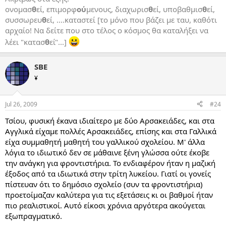
ονομασ
θ
εί, επιμορφ
ού
μενους, διαχωρισ
θ
εί, υποβαθμισ
θ
εί,
συσσωρευ
θ
εί, ....καταστεί [το μόνο που βάζει με ταυ, καθότι
αρχαίο! Να δείτε που στο τέλος ο κόσμος θα καταλήξει να
λέει "κατασ
θ
εί"...]
SBE
¥
Jul 26, 2009
#24
Τσίου, φυσική έκανα ιδιαίτερο με δύο Αρσακειάδες, και στα
Αγγλικά είχαμε πολλές Αρσακειάδες, επίσης και στα Γαλλικά
είχα συμμαθητή μαθητή του γαλλικού σχολείου. Μ' άλλα
λόγια το ιδιωτικό δεν σε μάθαινε ξένη γλώσσα ούτε έκοβε
την ανάγκη για φροντιστήρια. Το ενδιαφέρον ήταν η μαζική
έξοδος από τα ιδιωτικά στην τρίτη λυκείου. Γιατί οι γονείς
πίστευαν ότι το δημόσιο σχολείο (συν τα φροντιστήρια)
προετοίμαζαν καλύτερα για τις εξετάσεις κι οι βαθμοί ήταν
πιο ρεαλιστικοί. Αυτό είκοσι χρόνια αργότερα ακούγεται
εξωπραγματικό.