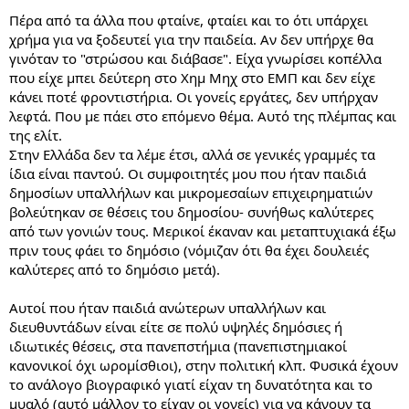
Πέρα από τα άλλα που φταίνε, φταίει και το ότι υπάρχει
χρήμα για να ξοδευτεί για την παιδεία. Αν δεν υπήρχε θα
γινόταν το "στρώσου και διάβασε". Είχα γνωρίσει κοπέλλα
που είχε μπει δεύτερη στο Χημ Μηχ στο ΕΜΠ και δεν είχε
κάνει ποτέ φροντιστήρια. Οι γονείς εργάτες, δεν υπήρχαν
λεφτά. Που με πάει στο επόμενο θέμα. Αυτό της πλέμπας και
της ελίτ.
Στην Ελλάδα δεν τα λέμε έτσι, αλλά σε γενικές γραμμές τα
ίδια είναι παντού. Οι συμφοιτητές μου που ήταν παιδιά
δημοσίων υπαλλήλων και μικρομεσαίων επιχειρηματιών
βολεύτηκαν σε θέσεις του δημοσίου- συνήθως καλύτερες
από των γονιών τους. Μερικοί έκαναν και μεταπτυχιακά έξω
πριν τους φάει το δημόσιο (νόμιζαν ότι θα έχει δουλειές
καλύτερες από το δημόσιο μετά).
Αυτοί που ήταν παιδιά ανώτερων υπαλλήλων και
διευθυντάδων είναι είτε σε πολύ υψηλές δημόσιες ή
ιδιωτικές θέσεις, στα πανεπστήμια (πανεπιστημιακοί
κανονικοί όχι ωρομίσθιοι), στην πολιτική κλπ. Φυσικά έχουν
το ανάλογο βιογραφικό γιατί είχαν τη δυνατότητα και το
μυαλό (αυτό μάλλον το είχαν οι γονείς) για να κάνουν τα