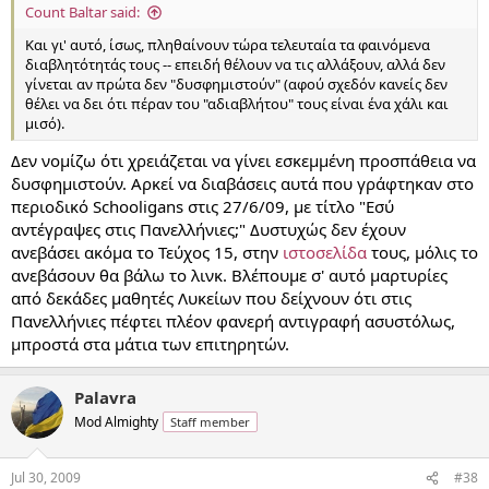
Count Baltar said:
Και γι' αυτό, ίσως, πληθαίνουν τώρα τελευταία τα φαινόμενα
διαβλητότητάς τους -- επειδή θέλουν να τις αλλάξουν, αλλά δεν
γίνεται αν πρώτα δεν "δυσφημιστούν" (αφού σχεδόν κανείς δεν
θέλει να δει ότι πέραν του "αδιαβλήτου" τους είναι ένα χάλι και
μισό).
Δεν νομίζω ότι χρειάζεται να γίνει εσκεμμένη προσπάθεια να
δυσφημιστούν. Αρκεί να διαβάσεις αυτά που γράφτηκαν στο
περιοδικό Schooligans στις 27/6/09, με τίτλο "Εσύ
αντέγραψες στις Πανελλήνιες;" Δυστυχώς δεν έχουν
ανεβάσει ακόμα το Τεύχος 15, στην
ιστοσελίδα
τους, μόλις το
ανεβάσουν θα βάλω το λινκ. Βλέπουμε σ' αυτό μαρτυρίες
από δεκάδες μαθητές Λυκείων που δείχνουν ότι στις
Πανελλήνιες πέφτει πλέον φανερή αντιγραφή ασυστόλως,
μπροστά στα μάτια των επιτηρητών.
Palavra
Mod Almighty
Staff member
Jul 30, 2009
#38