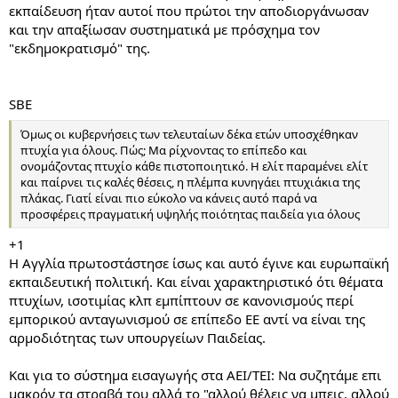
εκπαίδευση ήταν αυτοί που πρώτοι την αποδιοργάνωσαν
και την απαξίωσαν συστηματικά με πρόσχημα τον
"εκδημοκρατισμό" της.
SBE
Όμως οι κυβερνήσεις των τελευταίων δέκα ετών υποσχέθηκαν
πτυχία για όλους. Πώς; Μα ρίχνοντας το επίπεδο και
ονομάζοντας πτυχίο κάθε πιστοποιητικό. Η ελίτ παραμένει ελίτ
και παίρνει τις καλές θέσεις, η πλέμπα κυνηγάει πτυχιάκια της
πλάκας. Γιατί είναι πιο εύκολο να κάνεις αυτό παρά να
προσφέρεις πραγματική υψηλής ποιότητας παιδεία για όλους
+1
Η Αγγλία πρωτοστάστησε ίσως кαι αυτό έγινε και ευρωπαϊκή
εκπαιδευτική πολιτική. Και είναι χαρακτηριστικό ότι θέματα
πτυχίων, ισοτιμίας κλπ εμπίπτουν σε κανονισμούς περί
εμπορικού ανταγωνισμού σε επίπεδο ΕΕ αντί να είναι της
αρμοδιότητας των υπουργείων Παιδείας.
Και για το σύστημα εισαγωγής στα ΑΕΙ/ΤΕΙ: Να συζητάμε επι
μακρόν τα στραβά του αλλά το "αλλού θέλεις να μπεις, αλλού