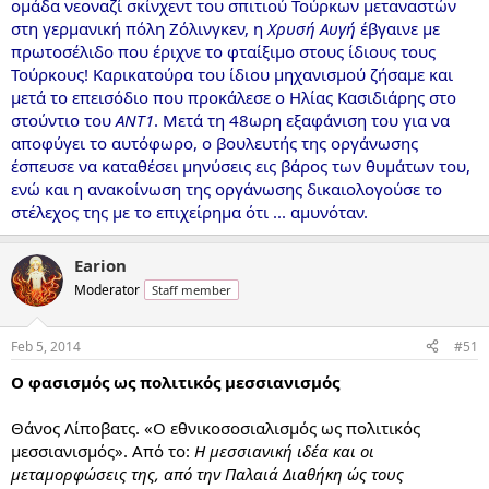
ομάδα νεοναζί σκίνχεντ του σπιτιού Τούρκων μεταναστών
στη γερμανική πόλη Ζόλινγκεν, η
Χρυσή Αυγή
έβγαινε με
πρωτοσέλιδο που έριχνε το φταίξιμο στους ίδιους τους
Τούρκους! Καρικατούρα του ίδιου μηχανισμού ζήσαμε και
μετά το επεισόδιο που προκάλεσε ο Ηλίας Κασιδιάρης στο
στούντιο του
ΑΝΤ1
. Μετά τη 48ωρη εξαφάνιση του για να
αποφύγει το αυτόφωρο, ο βουλευτής της οργάνωσης
έσπευσε να καταθέσει μηνύσεις εις βάρος των θυμάτων του,
ενώ και η ανακοίνωση της οργάνωσης δικαιολογούσε το
στέλεχος της με το επιχείρημα ότι ... αμυνόταν.
Earion
Moderator
Staff member
Feb 5, 2014
#51
Ο φασισμός ως πολιτικός μεσσιανισμός
Θάνος Λίποβατς. «Ο εθνικοσοσιαλισμός ως πολιτικός
μεσσιανισμός». Από το:
Η μεσσιανική ιδέα και οι
μεταμορφώσεις της, από την Παλαιά Διαθήκη ώς τους