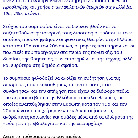
«Μέλισσα» συνδιοργανώνουν διήμερο Συμπόσιο με θέμα:
Προσλήψεις και χρήσεις των φυλετικών θεωριών στην Ελλάδα,
19ος-20ος αιώνας.
Στόχος του συμποσίου είναι να διερευνηθούν και να
συζητηθούν στην ιστορική τους διάσταση οι τρόποι με τους
οποίους προσελήφθησαν οι φυλετικές θεωρίες στην Ελλάδα
κατά τον 19ο και τον 20ό αιώνα, οι μορφές που πήραν και οι
πολιτικές που παρήγαγαν στα πεδία της πολιτικής, του
δικαίου, της θρησκείας, των επιστημών και της τέχνης, αλλά
και ευρύτερα στη δημόσια σφαίρα.
Το συμπόσιο φιλοδοξεί να ανοίξει τη συζήτηση για τις
διαδρομές που ακολούθησαν, τις αντιστάσεις που
συνάντησαν και την απήχηση που είχαν σε διάφορα πεδία
του δημόσιου βίου στην Ελλάδα οι ποικίλες θεωρίες, οι
οποίες αναπτύχθηκαν στην Ευρώπη κατά τον 19ο και τον
20ό αιώνα και επιχείρησαν να κωδικοποιήσουν τις
ανθρώπινες κοινωνίες και ομάδες μέσα από τα ιδιώματα της
«φύσης», της «βιολογίας» και της «ιεραρχίας».
Δείτε το πρόγραμμα στο συνημμένο.