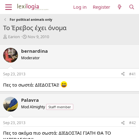
Log in
Register
For political animals only
Το Έρεβος έχει όνομα
T
S
Earion
Nov 9, 2010
h
t
r
a
bernardina
e
r
Moderator
a
t
d
d
s
a
Sep 23, 2013
#41
t
t
a
e
Πες το σωστά: ΔΙΕΔΟΣΤΑΙ!
r
t
e
Palavra
r
Mod Almighty
Staff member
Sep 23, 2013
#42
Πες το ακόμα πιο σωστά: ΔΙΕΔΟΣΤΑΙ ΓΙΑΤΗ ΘΑ ΤΟ