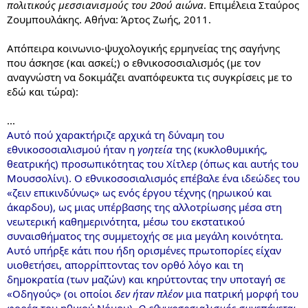
πολιτικούς μεσσιανισμούς του 20ού αιώνα
. Επιμέλεια Σταύρος
Ζουμπουλάκης. Αθήνα: Άρτος Ζωής, 2011.
Απόπειρα κοινωνιο-ψυχολογικής ερμηνείας της σαγήνης
που άσκησε (και ασκεί;) ο εθνικοσοσιαλισμός (με τον
αναγνώστη να δοκιμάζει αναπόφευκτα τις συγκρίσεις με το
εδώ και τώρα):
...
Αυτό πού χαρακτήριζε αρχικά τη δύναμη του
εθνικοσοσιαλισμού ήταν η
γοητεία
της (κυκλοθυμικής,
θεατρικής) προσωπικότητας του Χίτλερ (όπως και αυτής του
Μουσσολίνι). Ο εθνικοσοσιαλισμός επέβαλε ένα ιδεώδες του
«ζειν επικινδύνως» ως ενός έργου τέχνης (ηρωικού και
άκαρδου), ως μιας υπέρβασης της αλλοτρίωσης μέσα στη
νεωτερική καθημερινότητα, μέσω του εκστατικού
συναισθήματος της συμμετοχής σε μια μεγάλη κοινότητα.
Αυτό υπήρξε κάτι που ήδη ορισμένες πρωτοπορίες είχαν
υιοθετήσει, απορρίπτοντας τον ορθό λόγο και τη
δημοκρατία (των μαζών) και κηρύττοντας την υποταγή σε
«Οδηγούς» (οι οποίοι
δεν ήταν πλέον
μια πατρική μορφή του
φορέα του ηθικού Νόμου).
Ο εθνικοσοσιαλισμός συνεπάγεται