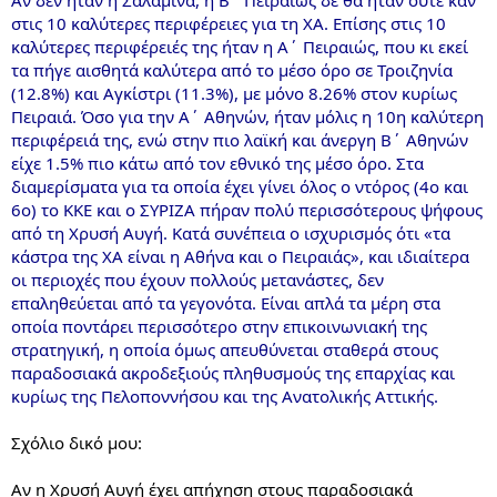
στις 10 καλύτερες περιφέρειες για τη ΧΑ. Επίσης στις 10
καλύτερες περιφέρειές της ήταν η Α΄ Πειραιώς, που κι εκεί
τα πήγε αισθητά καλύτερα από το μέσο όρο σε Τροιζηνία
(12.8%) και Αγκίστρι (11.3%), με μόνο 8.26% στον κυρίως
Πειραιά. Όσο για την Α΄ Αθηνών, ήταν μόλις η 10η καλύτερη
περιφέρειά της, ενώ στην πιο λαϊκή και άνεργη Β΄ Αθηνών
είχε 1.5% πιο κάτω από τον εθνικό της μέσο όρο. Στα
διαμερίσματα για τα οποία έχει γίνει όλος ο ντόρος (4ο και
6ο) το ΚΚΕ και ο ΣΥΡΙΖΑ πήραν πολύ περισσότερους ψήφους
από τη Χρυσή Αυγή. Κατά συνέπεια ο ισχυρισμός ότι «τα
κάστρα της ΧΑ είναι η Αθήνα και ο Πειραιάς», και ιδιαίτερα
οι περιοχές που έχουν πολλούς μετανάστες, δεν
επαληθεύεται από τα γεγονότα. Είναι απλά τα μέρη στα
οποία ποντάρει περισσότερο στην επικοινωνιακή της
στρατηγική, η οποία όμως απευθύνεται σταθερά στους
παραδοσιακά ακροδεξιούς πληθυσμούς της επαρχίας και
κυρίως της Πελοποννήσου και της Ανατολικής Αττικής.
Σχόλιο δικό μου:
Αν η Χρυσή Αυγή έχει απήχηση στους παραδοσιακά