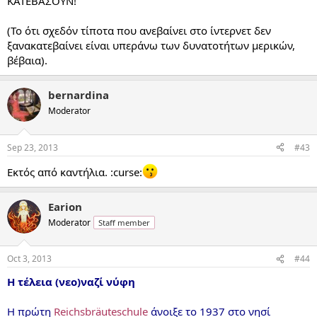
ΚΑΤΕΒΑΣΟΥΝ!
(Το ότι σχεδόν τίποτα που ανεβαίνει στο ίντερνετ δεν
ξανακατεβαίνει είναι υπεράνω των δυνατοτήτων μερικών,
βέβαια).
bernardina
Moderator
Sep 23, 2013
#43
Εκτός από καντήλια. :curse:
Earion
Moderator
Staff member
Oct 3, 2013
#44
Η τέλεια
(νεο)ναζί νύφη
Η πρώτη
Reichsbräuteschule
άνοιξε το 1937 στο νησί