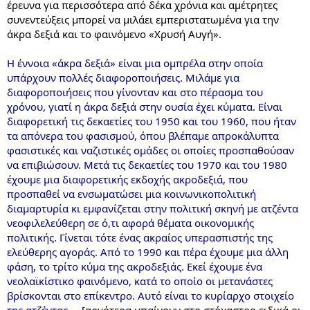
έρευνα για περισσότερα από δέκα χρόνια και αμέτρητες
συνεντεύξεις μπορεί να μιλάει εμπεριστατωμένα για την
άκρα δεξιά και το φαινόμενο «Χρυσή Αυγή».
Η έννοια «άκρα δεξιά» είναι μια ομπρέλα στην οποία
υπάρχουν πολλές διαφοροποιήσεις. Μιλάμε για
διαφοροποιήσεις που γίνονταν και στο πέρασμα του
χρόνου, γιατί η άκρα δεξιά στην ουσία έχει κύματα. Είναι
διαφορετική τις δεκαετίες του 1950 και του 1960, που ήταν
τα απόνερα του φασισμού, όπου βλέπαμε απροκάλυπτα
φασιστικές και ναζιστικές ομάδες οι οποίες προσπαθούσαν
να επιβιώσουν. Μετά τις δεκαετίες του 1970 και του 1980
έχουμε μια διαφορετικής εκδοχής ακροδεξιά, που
προσπαθεί να ενσωματώσει μια κοινωνικοπολιτική
διαμαρτυρία κι εμφανίζεται στην πολιτική σκηνή με ατζέντα
νεοφιλελεύθερη σε ό,τι αφορά θέματα οικονομικής
πολιτικής. Γίνεται τότε ένας ακραίος υπερασπιστής της
ελεύθερης αγοράς. Από το 1990 και πέρα έχουμε μια άλλη
φάση, το τρίτο κύμα της ακροδεξιάς. Εκεί έχουμε ένα
νεολαϊκίστικο φαινόμενο, κατά το οποίο οι μετανάστες
βρίσκονται στο επίκεντρο. Αυτό είναι το κυρίαρχο στοιχείο
της ατζέντας
... [αργότερα μπαίνουν στο στόχαστρο ειδικά οι