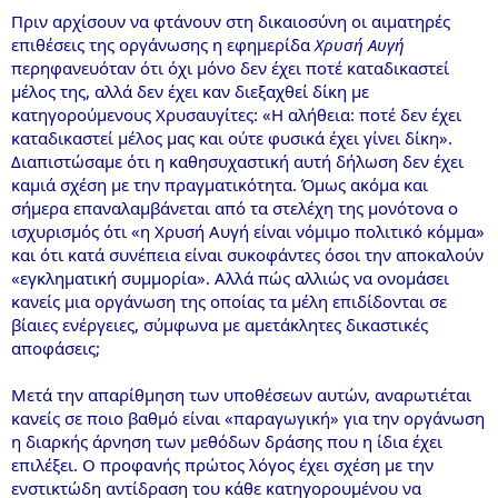
Πριν αρχίσουν να φτάνουν στη δικαιοσύνη οι αιματηρές
επιθέσεις της οργάνωσης η εφημερίδα
Χρυσή Αυγή
περηφανευόταν ότι όχι μόνο δεν έχει ποτέ καταδικαστεί
μέλος της, αλλά δεν έχει καν διεξαχθεί δίκη με
κατηγορούμενους Χρυσαυγίτες: «Η αλήθεια: ποτέ δεν έχει
καταδικαστεί μέλος μας και ούτε φυσικά έχει γίνει δίκη».
Διαπιστώσαμε ότι η καθησυχαστική αυτή δήλωση δεν έχει
καμιά σχέση με την πραγματικότητα. Όμως ακόμα και
σήμερα επαναλαμβάνεται από τα στελέχη της μονότονα ο
ισχυρισμός ότι «η Χρυσή Αυγή είναι νόμιμο πολιτικό κόμμα»
και ότι κατά συνέπεια είναι συκοφάντες όσοι την αποκαλούν
«εγκληματική συμμορία». Αλλά πώς αλλιώς να ονομάσει
κανείς μια οργάνωση της οποίας τα μέλη επιδίδονται σε
βίαιες ενέργειες, σύμφωνα με αμετάκλητες δικαστικές
αποφάσεις;
Μετά την απαρίθμηση των υποθέσεων αυτών, αναρωτιέται
κανείς σε ποιο βαθμό είναι «παραγωγική» για την οργάνωση
η διαρκής άρνηση των μεθόδων δράσης που η ίδια έχει
επιλέξει. Ο προφανής πρώτος λόγος έχει σχέση με την
ενστικτώδη αντίδραση του κάθε κατηγορουμένου να