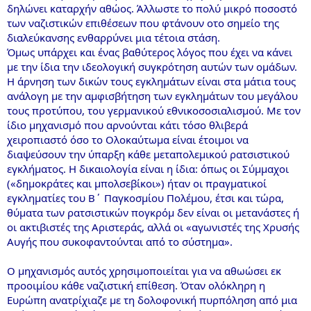
δηλώνει καταρχήν αθώος. Άλλωστε το πολύ μικρό ποσοστό
των ναζιστικών επιθέσεων που φτάνουν οτο σημείο της
διαλεύκανσης ενθαρρύνει μια τέτοια στάση.
Όμως υπάρχει και ένας βαθύτερος λόγος που έχει να κάνει
με την ίδια την ιδεολογική συγκρότηση αυτών των ομάδων.
Η άρνηση των δικών τους εγκλημάτων είναι στα μάτια τους
ανάλογη με την αμφισβήτηση των εγκλημάτων του μεγάλου
τους προτύπου, του γερμανικού εθνικοσοσιαλισμού. Με τον
ίδιο μηχανισμό που αρνούνται κάτι τόσο θλιβερά
χειροπιαστό όσο το Ολοκαύτωμα είναι έτοιμοι να
διαψεύσουν την ύπαρξη κάθε μεταπολεμικού ρατσιστικού
εγκλήματος. Η δικαιολογία είναι η ίδια: όπως οι Σύμμαχοι
(«δημοκράτες και μπολσεβίκοι») ήταν οι πραγματικοί
εγκληματίες του Β΄ Παγκοσμίου Πολέμου, έτσι και τώρα,
θύματα των ρατσιστικών πογκρόμ δεν είναι οι μετανάστες ή
οι ακτιβιστές της Αριστεράς, αλλά οι «αγωνιστές της Χρυσής
Αυγής που συκοφαντούνται από το σύστημα».
Ο μηχανισμός αυτός χρησιμοποιείται για να αθωώσει εκ
προοιμίου κάθε ναζιστική επίθεση. Όταν ολόκληρη η
Ευρώπη ανατρίχιαζε με τη δολοφονική πυρπόληση από μια