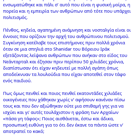
ενσωματώθηκε και πάλι σ’ αυτό που είναι η φυσική μοίρα, η
πορεία και η εμπειρία των ανθρώπων από τότε που υπάρχει
πολιτισμός.
Πένθος, κηδεία, αγαπημένη ανάμνηση και νοσταλγία είναι οι
έννοιες που ορίζουν την αρχή του ανθρώπινου πολιτισμού.
Συγκίνηση κατέλαβε τους επιστήμονες πριν πολλά χρόνια
όταν σε μια σπηλιά στο Shanidar του Βόρειου Ιράκ
εξετάζοντας λείψανα ανθρώπων που ανήκαν στο είδος του
Νεάνταρταλ και έζησαν πριν περίπου 50 χιλιάδες χρόνια,
διαπίστωσαν ότι είχαν κηδευτεί με πολλή αγάπη όπως
αποδείκνυαν τα λουλούδια που είχαν αποτεθεί στον τάφο
ενός παιδιού.
Πως όμως πενθεί και ποιος πενθεί εκατοντάδες χιλιάδες
οικογένειες που χάθηκαν χωρίς ν’ αφήσουν κανέναν πίσω
τους και που δεν αξιώθηκαν ούτε μια σπιθαμή γης για να
ισχύει και γι’ αυτές τουλάχιστον η φράση των Αρχαίων
«πάσα γη τάφος»; Ποιος αισθάνεται, έστω και άδικα,
προσωπική ευθύνη για το ότι δεν έκανε τα πάντα ώστε ν’
αποτραπεί το κακό;