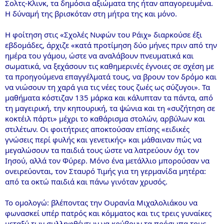
Σολτς-Κλινκ, τα δημόσια αξιώματα της ήταν απαγορευμένα.
Η δύναμή της βρισκόταν στη μήτρα της και μόνο.
Η φοίτηση στις «Σχολές Νυφών του Ράιχ» διαρκούσε έξι
εβδομάδες, άρχιζε «κατά προτίμηση δύο μήνες πριν από την
ημέρα του γάμου, ώστε να αναλάβουν πνευματικά και
σωματικά, να ξεχάσουν τις καθημερινές έγνοιες σε σχέση με
τα προηγούμενα επαγγέλματά τους, να βρουν τον δρόμο και
να νιώσουν τη χαρά για τις νέες τους ζωές ως σύζυγοι». Τα
μαθήματα κόστιζαν 135 μάρκα και κάλυπταν τα πάντα, από
τη μαγειρική, την κηπουρική, τα ψώνια και τη «συζήτηση σε
κοκτέιλ πάρτι» μέχρι το καθάρισμα στολών, αρβύλων και
στιλέτων. Οι φοιτήτριες αποκτούσαν επίσης «ειδικές
γνώσεις περί φυλής και γενετικής» και μάθαιναν πώς να
μεγαλώσουν τα παιδιά τους ώστε να λατρεύουν όχι τον
Ιησού, αλλά τον Φύρερ. Μόνο ένα μετάλλιο μπορούσαν να
ονειρεύονται, τον Σταυρό Τιμής για τη γερμανίδα μητέρα:
από τα οκτώ παιδιά και πάνω γινόταν χρυσός.
Το ομολογώ: βλέποντας την Ουρανία Μιχαλολιάκου να
φωνασκεί υπέρ πατρός και κόμματος και τις τρεις γυναίκες
μεταξύ των συλληφθέντων να κρύβουν τα πρόσωπα τους,