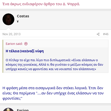
Ένα άκρως ενδιαφέρον άρθρο του Δ. Ψαρρά.
Costas
¥
Nov 20, 2013
#46
Earion said:
Η τέλεια
(νεο)ναζί νύφη
Ο Χίτλερ το είχε πει λίγο πιο διπλωματικά: «Είναι ελάσσων ο
κόσμος της γυναίκας. Αλλά τι θα γινόταν ο μείζων κόσμος αν δεν
υπήρχε κανείς να φροντίσει και να νοιαστεί τον ελάσσονα;»
Η φράση μέσα στα εισαγωγικά δεν στέκει λογικά. Έτσι δεν
είναι; Θα περίμενα "....αν δεν υπήρχε ένας ελάσσων να τον
φροντίσει;"
Earion