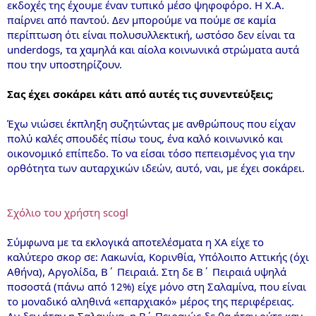
εκδοχές της έχουμε έναν τυπικό μέσο ψηφοφόρο. Η Χ.Α.
παίρνει από παντού. Δεν μπορούμε να πούμε σε καμία
περίπτωση ότι είναι πολυσυλλεκτική, ωστόσο δεν είναι τα
underdogs, τα χαμηλά και αίολα κοινωνικά στρώματα αυτά
που την υποστηρίζουν.
Σας έχει σοκάρει κάτι από αυτές τις συνεντεύξεις;
Έχω νιώσει έκπληξη συζητώντας με ανθρώπους που είχαν
πολύ καλές σπουδές πίσω τους, ένα καλό κοινωνικό και
οικονομικό επίπεδο. Το να είσαι τόσο πεπεισμένος για την
ορθότητα των αυταρχικών ιδεών, αυτό, ναι, με έχει σοκάρει.
Σχόλιο του χρήστη scogl
Σύμφωνα με τα εκλογικά αποτελέσματα η ΧΑ είχε το
καλύτερο σκορ σε: Λακωνία, Κορινθία, Υπόλοιπο Αττικής (όχι
Αθήνα), Αργολίδα, Β΄ Πειραιά. Στη δε Β΄ Πειραιά υψηλά
ποσοστά (πάνω από 12%) είχε μόνο στη Σαλαμίνα, που είναι
το μοναδικό αληθινά «επαρχιακό» μέρος της περιφέρειας.
Αν δεν ήταν η Σαλαμίνα, η Β΄ Πειραιώς δε θα ήταν ούτε καν