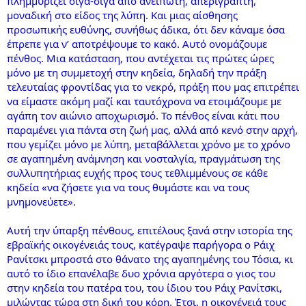
πλημμυρίζει σιγά-σιγά από ανείπωτη, απερίγραπτη,
μοναδική στο είδος της λύπη. Και μιας αίσθησης
προσωπικής ευθύνης, συνήθως άδικα, ότι δεν κάναμε όσα
έπρεπε για ν’ αποτρέψουμε το κακό. Αυτό ονομάζουμε
πένθος. Μια κατάσταση, που αντέχεται τις πρώτες ώρες
μόνο με τη συμμετοχή στην κηδεία, δηλαδή την πράξη
τελευταίας φροντίδας για το νεκρό, πράξη που μας επιτρέπει
να είμαστε ακόμη μαζί και ταυτόχρονα να ετοιμάζουμε με
αγάπη τον αιώνιο αποχωρισμό. Το πένθος είναι κάτι που
παραμένει για πάντα στη ζωή μας, αλλά από κενό στην αρχή,
που γεμίζει μόνο με λύπη, μεταβάλλεται χρόνο με το χρόνο
σε αγαπημένη ανάμνηση και νοσταλγία, πραγμάτωση της
συλλυπητήριας ευχής προς τους τεθλιμμένους σε κάθε
κηδεία «να ζήσετε για να τους θυμάστε και να τους
μνημονεύετε».
Αυτή την ύπαρξη πένθους, επιτέλους ξανά στην ιστορία της
εβραϊκής οικογένειάς τους, κατέγραψε παρήγορα ο Ράιχ
Ρανίτσκι μπροστά στο θάνατο της αγαπημένης του Τόσια, κι
αυτό το ίδιο επανέλαβε δυο χρόνια αργότερα ο γιος του
στην κηδεία του πατέρα του, του ίδιου του Ράιχ Ρανίτσκι,
μιλώντας τώρα στη δική του κόρη. Έτσι, η οικογένειά τους