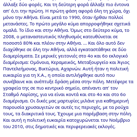
άλλαξε δύο φορές. Και τη δεύτερη φορά άλλαξε πιο έντονα
απ’ ό,τι την πρώτη. Η πρώτη φάση αφορά όλη τη χώρα, όχι
μόνο την Αθήνα. Είναι μετά το 1990, όταν ήρθαν πολλοί
μετανάστες. Το πρώτο μεγάλο κύμα απορροφήθηκε σχετικά
ομαλά. Το ίδιο και στην Αθήνα. Όμως στο δεύτερο κύμα, το
2008, ο μεταναστευτικός πληθυσμός κατευθύνεται σε
ποσοστό 80% και πλέον στην Αθήνα. ... Και όλο αυτό δεν
διαχύθηκε σε όλη την Αθήνα, αλλά εγκαταστάθηκε σε δύο
διαμερίσματα. Σε μερικές γειτονιές στο 4ο και 6ο εκλογικό
διαμέρισμα: Ομόνοια, Κεραμεικός, Μεταξουργείο και Άγιος
Παντελεήμονας, Βικτώρια, Αχαρνών. Αυτή ήταν η πολιτική
ευκαιρία για τη Χ.Α., η οποία αντιλήφθηκε αυτό που
συνέβαινε και ανέπτυξε δράση μέσα στην πόλη. Μετέφερε τα
γραφεία της σε πιο κεντρικό σημείο, απέναντι απ’ τον
Σταθμό Λαρίσης, για να είναι κοντά και στο 4ο και στο 6ο
διαμέρισμα. Οι δικές μας μαρτυρίες μιλάνε για καθημερινή
παρουσία χρυσαυγιτών σε αυτές τις περιοχές, με τα ρούχα
τους, τα διακριτικά τους. Έχουμε μια παρέμβαση στην πόλη.
Και αυτή η πολιτική ευκαιρία κατοχυρώνεται τον Νοέμβριο
του 2010, στις δημοτικές και περιφερειακές εκλογές.