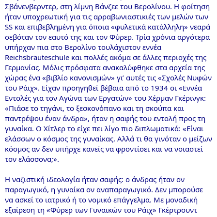
Σβάνενβερντερ, στη λίμνη Βάνζεε του Βερολίνου. Η φοίτηση
ήταν υποχρεωτική για τις αρραβωνιαστικιές των μελών των
SS και επιβεβλημένη για όποια «φυλετικά κατάλληλη» νεαρά
σεβόταν τον εαυτό της και τον Φύρερ. Τρία χρόνια αργότερα
υπήρχαν πια στο Βερολίνο τουλάχιστον εννέα
Reichsbräuteschule και πολλές ακόμα σε άλλες περιοχές της
Γερμανίας. Μόλις πρόσφατα ανακαλύφθηκε στα αρχεία της
χώρας ένα «βιβλίο κανονισμών» γι’ αυτές τις «Σχολές Νυφών
του Ράιχ». Είχαν προηγηθεί βέβαια από το 1934 οι «Εννέα
Εντολές για τον Αγώνα των Εργατών» του Χέρμαν Γκέρινγκ:
«Πιάσε το τηγάνι, το ξεσκονόπανο και τη σκούπα και
παντρέψου έναν άνδρα», ήταν η σαφής του εντολή προς τη
γυναίκα. Ο Χίτλερ το είχε πει λίγο πιο διπλωματικά: «Είναι
ελάσσων ο κόσμος της γυναίκας. Αλλά τι θα γινόταν ο μείζων
κόσμος αν δεν υπήρχε κανείς να φροντίσει και να νοιαστεί
τον ελάσσονα;».
Η ναζιστική ιδεολογία ήταν σαφής: ο άνδρας ήταν ον
παραγωγικό, η γυναίκα ον αναπαραγωγικό. Δεν μπορούσε
να ασκεί το ιατρικό ή το νομικό επάγγελμα. Με μοναδική
εξαίρεση τη «Φύρερ των Γυναικών του Ράιχ» Γκέρτρουντ