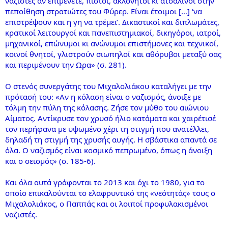
ναζιστές αν επιμένετε, πιστοί, ακλόνητοι κι ατσάλινοι στην
πεποίθηση στρατιώτες του Φύρερ. Είναι έτοιμοι […] ‘να
επιστρέψουν και η γη να τρέμει’. Δικαστικοί και διπλωμάτες,
κρατικοί λειτουργοί και πανεπιστημιακοί, δικηγόροι, ιατροί,
μηχανικοί, επώνυμοι κι ανώνυμοι επιστήμονες και τεχνικοί,
κοινοί θνητοί, γλιστρούν σιωπηλοί και αθόρυβοι μεταξύ σας
και περιμένουν την Ωρα» (σ. 281).
Ο στενός συνεργάτης του Μιχαλολιάκου καταλήγει με την
πρότασή του: «Αν η κόλαση είναι ο ναζισμός, άνοιξε με
τόλμη την πύλη της κόλασης. Ζήσε τον μύθο του αιώνιου
Αίματος. Αντίκρυσε τον χρυσό ήλιο κατάματα και χαιρέτισέ
τον περήφανα με υψωμένο χέρι τη στιγμή που ανατέλλει,
δηλαδή τη στιγμή της χρυσής αυγής. Η σβάστικα απαντά σε
όλα. Ο ναζισμός είναι κοσμικό πεπρωμένο, όπως η άνοιξη
και ο σεισμός» (σ. 185-6).
Και όλα αυτά γράφονται το 2013 και όχι το 1980, για το
οποίο επικαλούνται το ελαφρυντικό της «νεότητάς» τους ο
Μιχαλολιάκος, ο Παππάς και οι λοιποί προφυλακισμένοι
ναζιστές.