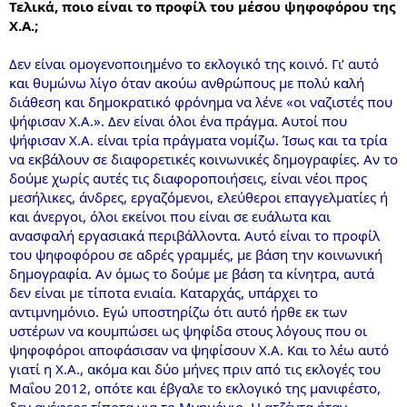
Τελικά, ποιο είναι το προφίλ του μέσου ψηφοφόρου της
Χ.Α.;
Δεν είναι ομογενοποιημένο το εκλογικό της κοινό. Γι’ αυτό
και θυμώνω λίγο όταν ακούω ανθρώπους με πολύ καλή
διάθεση και δημοκρατικό φρόνημα να λένε «οι ναζιστές που
ψήφισαν Χ.Α.». Δεν είναι όλοι ένα πράγμα. Αυτοί που
ψήφισαν Χ.Α. είναι τρία πράγματα νομίζω. Ίσως και τα τρία
να εκβάλουν σε διαφορετικές κοινωνικές δημογραφίες. Αν το
δούμε χωρίς αυτές τις διαφοροποιήσεις, είναι νέοι προς
μεσήλικες, άνδρες, εργαζόμενοι, ελεύθεροι επαγγελματίες ή
και άνεργοι, όλοι εκείνοι που είναι σε ευάλωτα και
ανασφαλή εργασιακά περιβάλλοντα. Αυτό είναι το προφίλ
του ψηφοφόρου σε αδρές γραμμές, με βάση την κοινωνική
δημογραφία. Αν όμως το δούμε με βάση τα κίνητρα, αυτά
δεν είναι με τίποτα ενιαία. Καταρχάς, υπάρχει το
αντιμνημόνιο. Εγώ υποστηρίζω ότι αυτό ήρθε εκ των
υστέρων να κουμπώσει ως ψηφίδα στους λόγους που οι
ψηφοφόροι αποφάσισαν να ψηφίσουν Χ.Α. Και το λέω αυτό
γιατί η Χ.Α., ακόμα και δύο μήνες πριν από τις εκλογές του
Μαΐου 2012, οπότε και έβγαλε το εκλογικό της μανιφέστο,
δεν ανέφερε τίποτα για το Μνημόνιο. Η ατζέντα ήταν