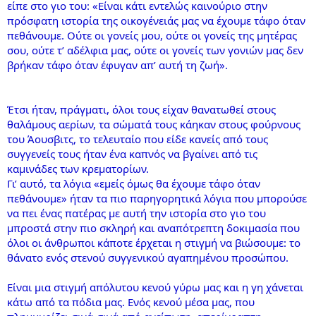
είπε στο γιο του: «Είναι κάτι εντελώς καινούριο στην
πρόσφατη ιστορία της οικογένειάς μας να έχουμε τάφο όταν
πεθάνουμε. Ούτε οι γονείς μου, ούτε οι γονείς της μητέρας
σου, ούτε τ’ αδέλφια μας, ούτε οι γονείς των γονιών μας δεν
βρήκαν τάφο όταν έφυγαν απ’ αυτή τη ζωή».
Έτσι ήταν, πράγματι, όλοι τους είχαν θανατωθεί στους
θαλάμους αερίων, τα σώματά τους κάηκαν στους φούρνους
του Άουσβιτς, το τελευταίο που είδε κανείς από τους
συγγενείς τους ήταν ένα καπνός να βγαίνει από τις
καμινάδες των κρεματορίων.
Γι’ αυτό, τα λόγια «εμείς όμως θα έχουμε τάφο όταν
πεθάνουμε» ήταν τα πιο παρηγορητικά λόγια που μπορούσε
να πει ένας πατέρας με αυτή την ιστορία στο γιο του
μπροστά στην πιο σκληρή και αναπότρεπτη δοκιμασία που
όλοι οι άνθρωποι κάποτε έρχεται η στιγμή να βιώσουμε: το
θάνατο ενός στενού συγγενικού αγαπημένου προσώπου.
Είναι μια στιγμή απόλυτου κενού γύρω μας και η γη χάνεται
κάτω από τα πόδια μας. Ενός κενού μέσα μας, που