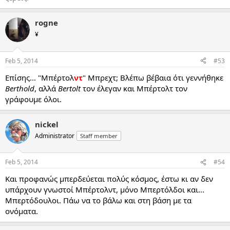
rogne
¥
Feb 5, 2014
#53
Επίσης... "Μπέρτολ
ντ
" Μπρεχτ; Βλέπω βέβαια ότι γεννήθηκε
Berthold
, αλλά
Bertolt
τον έλεγαν και Μπέρτολτ τον
γράφουμε όλοι.
nickel
Administrator
Staff member
Feb 5, 2014
#54
Και προφανώς μπερδεύεται πολύς κόσμος, έστω κι αν δεν
υπάρχουν γνωστοί Μπέρτολντ, μόνο Μπερτόλδοι και...
Μπερτόδουλοι. Πάω να το βάλω και στη βάση με τα
ονόματα.