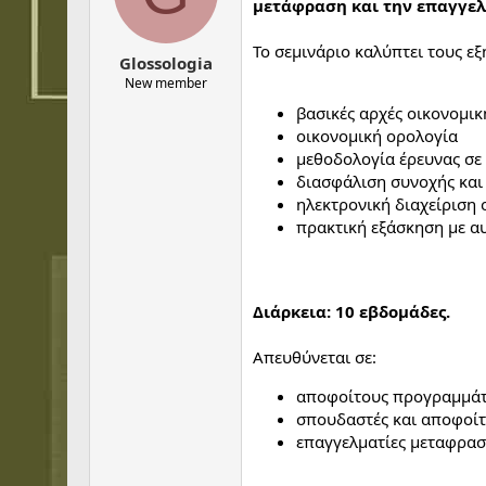
μετάφραση και την επαγγελ
s
a
t
t
Το σεμινάριο καλύπτει τους εξή
a
e
Glossologia
r
New member
t
βασικές αρχές οικονομικ
e
οικονομική ορολογία
r
μεθοδολογία έρευνας σε 
διασφάλιση συνοχής και
ηλεκτρονική διαχείριση 
πρακτική εξάσκηση με αυ
Διάρκεια: 10 εβδομάδες.
Απευθύνεται σε:
αποφοίτους προγραμμάτ
σπουδαστές και αποφοίτ
επαγγελματίες μεταφραστ