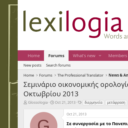
Home
Forums
What's new
Members
New posts
Search forums
Home
Forums
The Professional Translator
News & A
Σεμινάριο οικονομικής ορολογί
Οκτωβρίου 2013
T
S
T
Glossologia
Oct 21, 2013
διερμηνεία
μετάφραση
h
t
a
r
a
g
Oct 21, 2013
e
r
s
G
a
t
Σε συνεργασία με το Πανεπ
d
d