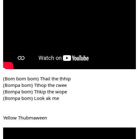
(Bom bom bom) Thail the thhip
(Bompa bom) Tthop the cwee
(Bompa bom) Thkip the wope
(Bompa bom) Look ak me
Yellow Thubmaween