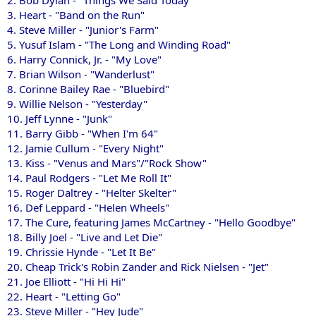
3. Heart - "Band on the Run"
4. Steve Miller - "Junior's Farm"
5. Yusuf Islam - "The Long and Winding Road"
6. Harry Connick, Jr. - "My Love"
7. Brian Wilson - "Wanderlust"
8. Corinne Bailey Rae - "Bluebird"
9. Willie Nelson - "Yesterday"
10. Jeff Lynne - "Junk"
11. Barry Gibb - "When I'm 64"
12. Jamie Cullum - "Every Night"
13. Kiss - "Venus and Mars"/"Rock Show"
14. Paul Rodgers - "Let Me Roll It"
15. Roger Daltrey - "Helter Skelter"
16. Def Leppard - "Helen Wheels"
17. The Cure, featuring James McCartney - "Hello Goodbye"
18. Billy Joel - "Live and Let Die"
19. Chrissie Hynde - "Let It Be"
20. Cheap Trick's Robin Zander and Rick Nielsen - "Jet"
21. Joe Elliott - "Hi Hi Hi"
22. Heart - "Letting Go"
23. Steve Miller - "Hey Jude"