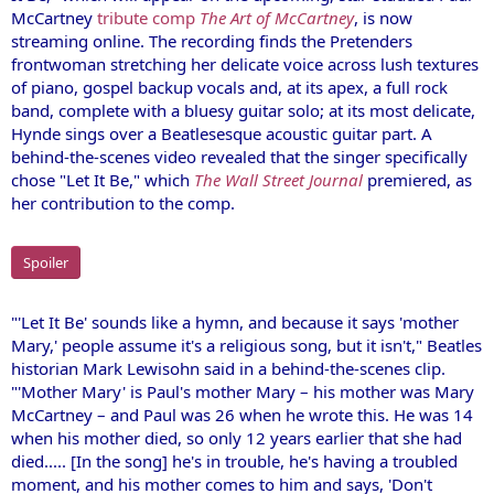
McCartney
tribute comp
The Art of McCartney
, is now
streaming online. The recording finds the Pretenders
frontwoman stretching her delicate voice across lush textures
of piano, gospel backup vocals and, at its apex, a full rock
band, complete with a bluesy guitar solo; at its most delicate,
Hynde sings over a Beatlesesque acoustic guitar part. A
behind-the-scenes video revealed that the singer specifically
chose "Let It Be," which
The Wall Street Journal
premiered, as
her contribution to the comp.
Spoiler
"'Let It Be' sounds like a hymn, and because it says 'mother
Mary,' people assume it's a religious song, but it isn't," Beatles
historian Mark Lewisohn said in a behind-the-scenes clip.
"'Mother Mary' is Paul's mother Mary – his mother was Mary
McCartney – and Paul was 26 when he wrote this. He was 14
when his mother died, so only 12 years earlier that she had
died..... [In the song] he's in trouble, he's having a troubled
moment, and his mother comes to him and says, 'Don't