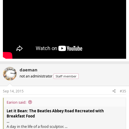
daeman
not an administrator
Staff member
Sep 14, 2015
#35
Earion said:
Let it Bean: The Beatles Abbey Road Recreated with
Breakfast Food
...
A day in the life of a food sculptor. ...