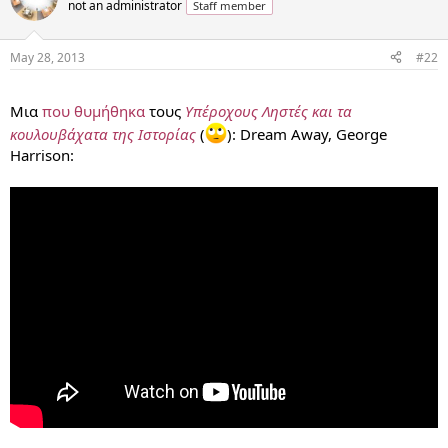
not an administrator
Staff member
May 28, 2013
#22
...
Μια
που θυμήθηκα
τους
Υπέροχους Ληστές και τα
κουλουβάχατα της Ιστορίας
(
): Dream Away, George
Harrison: