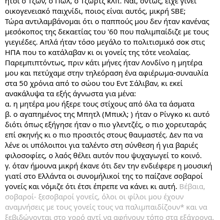
ήτοι ο Τζων, ο Πωλ, ο Τζωρτζ κλπ. Ναι, όντως, είχε γίνει
οικογενειακό παιχνίδι, ποιος είναι αυτός, μικρή SBE;
Τώρα αντιλαμβάνομαι ότι ο παππούς μου δεν ήταν κανένας
μεσόκοπος της δεκαετίας του '60 που παλιμπαίδιζε με τους
γιεγιέδες. Απλά ήταν τόσο μεγάλο το πολιτισμικό σοκ στις
ΗΠΑ που το κατάλαβαν κι οι γονείς της τότε νεολαίας.
Παρεμπιπτόντως, πριν κάτι μήνες ήταν Λονδίνο η μητέρα
μου και πετύχαμε στην τηλεόραση ένα αφιέρωμα-συναυλία
στα 50 χρόνια από το σώου του Εντ Σάλιβαν, κι εκεί
ανακάλυψα τα εξής άγνωστα για μένα:
α. η μητέρα μου ήξερε τους στίχους από όλα τα άσματα
β. ο αγαπημένος της Μπητλ (Μπικλ; ) ήταν ο Ρίνγκο κι αυτό
διότι όπως εξήγησε ήταν ο πιο γλεντζές, ο πιο χορευταράς
επί σκηνής κι ο πιο προσιτός στους θαυμαστές. Δεν πα να
λένε οι υπόλοιποι για ταλέντο στη σύνθεση ή για βαριές
φιλοσοφίες, ο λαός θέλει αυτόν που ψυχαγωγεί το κοινό.
γ. όταν ήμουνα μικρή έκανε ότι δεν την ενδιέφερε η μουσική
γιατί στο Ελλάντα οι συνομήλικοί της το παίζανε σοβαροί
γονείς και νόμιζε ότι έτσι έπρεπε να κάνει κι αυτή.
Βέβαια,
σοβαροί- ξεσοβαροί γονείς, όλοι οι φίλοι μου έχουν
αναμνήσεις με τους γονείς τους να παλιμπαιδίζουν* και να
ξεβιδώνονται στο χορό αντί να αφήνουν τόπο στα εξάχρονα.