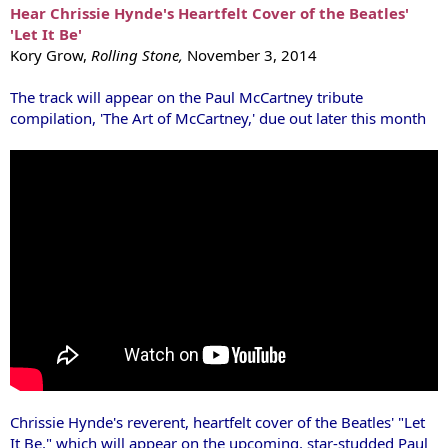
Hear Chrissie Hynde's Heartfelt Cover of the Beatles'
'Let It Be'
Kory Grow,
Rolling Stone,
November 3, 2014
The track will appear on the Paul McCartney tribute
compilation, 'The Art of McCartney,' due out later this month
Chrissie Hynde
's reverent, heartfelt cover of
the Beatles
' "Let
It Be," which will appear on the upcoming, star-studded
Paul