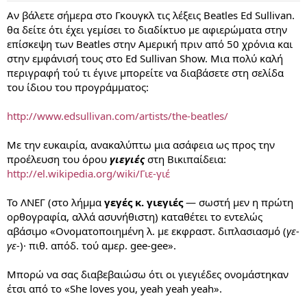
Αν βάλετε σήμερα στο Γκουγκλ τις λέξεις Beatles Ed Sullivan.
θα δείτε ότι έχει γεμίσει το διαδίκτυο με αφιερώματα στην
επίσκεψη των Beatles στην Αμερική πριν από 50 χρόνια και
στην εμφάνισή τους στο Ed Sullivan Show. Μια πολύ καλή
περιγραφή τού τι έγινε μπορείτε να διαβάσετε στη σελίδα
του ίδιου του προγράμματος:
http://www.edsullivan.com/artists/the-beatles/
Με την ευκαιρία, ανακαλύπτω μια ασάφεια ως προς την
προέλευση του όρου
γιεγιές
στη Βικιπαίδεια:
http://el.wikipedia.org/wiki/Γιε-γιέ
Το ΛΝΕΓ (στο λήμμα
γεγές κ. γιεγιές
— σωστή μεν η πρώτη
ορθογραφία, αλλά ασυνήθιστη) καταθέτει το εντελώς
αβάσιμο «Ονοματοποιημένη λ. με εκφραστ. διπλασιασμό (
γε-
γε-
)· πιθ. απόδ. τού αμερ. gee-gee».
Μπορώ να σας διαβεβαιώσω ότι οι γιεγιέδες ονομάστηκαν
έτσι από το «She loves you, yeah yeah yeah».