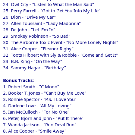
24. Owl City - "Listen to What the Man Said"
25. Perry Farrell - "Got to Get You Into My Life"
26. Dion - "Drive My Car"
27. Allen Toussaint - "Lady Madonna"
28. Dr. John - "Let 'Em In"
29. Smokey Robinson - "So Bad"
30. The Airborne Toxic Event - "No More Lonely Nights"
31. Alice Cooper - "Eleanor Rigby"
32. Toots Hibbert with Sly & Robbie - "Come and Get It"
33. B.B. King - "On the Way"
34. Sammy Hagar - "Birthday"
Bonus Tracks:
1. Robert Smith - "C Moon"
2. Booker T. Jones - "Can't Buy Me Love"
3. Ronnie Spector - "P.S. I Love You"
4. Darlene Love - "All My Loving"
5. Ian McCulloch - "For No One"
6. Peter, Bjorn and John - "Put It There"
7. Wanda Jackson - "Run Devil Run"
8. Alice Cooper - "Smile Away"