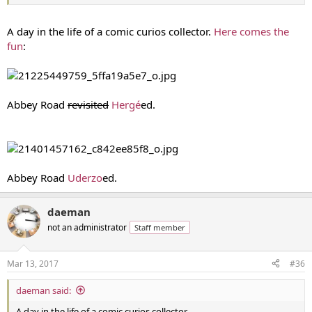
A day in the life of a comic curios collector.
Here comes the
fun
:
Abbey Road
revisited
Hergé
ed.
Abbey Road
Uderzo
ed.
daeman
not an administrator
Staff member
Mar 13, 2017
#36
daeman said:
A day in the life of a comic curios collector.