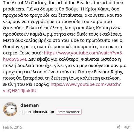
The Art of McCartney, the art of the Beatles, the art of their
producers. Γιά να δούμε τι θα δούμε. Η Κρίσι Χάιντ, όσο
προχωρά το τραγούδι και ζεσταίνεται, ακούγεται και πιο
νέα, σαν να ηχογράφησε το τραγούδι τον καιρό που
ξεκινούσε. Εκλεκτή εκτέλεση. Κιουρ και Άλις Κούπερ δεν
προσθέτουν καμιά ωριμότητα στις δικές τους εκτελέσεις.
Μετά δυσκολίας βρήκα στο YouTube το πρωτότυπο Hello,
Goodbye, με τις σωστές μουσικές ισορροπίες, στο σωστό
στέρεο. Ίσως αυτό:
https://www.youtube.com/watch?v=6-
hUdSV554E
Δεν έψαξα για καλύτερο. Φαίνεται ωστόσο η
πολλή δουλειά που έχει γίνει για να μην ακούγεται σαν μια
πρόχειρη εκτέλεση σ’ ένα στούντιο. Για την Eleanor Rigby,
ποιος θα ξεπεράσει τη δεύτερη ίσως καλύτερη εκτέλεση,
εκείνη του Ρέι Τσαρλς;
https://www.youtube.com/watch?
v=QH81RJtakRU
daeman
not an administrator
Staff member
Feb 6, 2015
#31