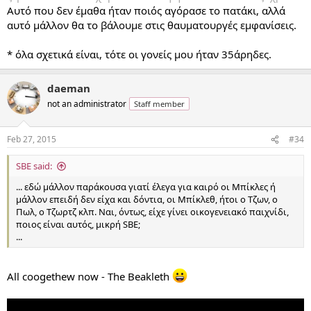
Αυτό που δεν έμαθα ήταν ποιός αγόρασε το πατάκι, αλλά
αυτό μάλλον θα το βάλουμε στις θαυματουργές εμφανίσεις.
* όλα σχετικά είναι, τότε οι γονείς μου ήταν 35άρηδες.
daeman
not an administrator
Staff member
Feb 27, 2015
#34
SBE said:
... εδώ μάλλον παράκουσα γιατί έλεγα για καιρό οι Μπίκλες ή
μάλλον επειδή δεν είχα και δόντια, οι Μπίκλεθ, ήτοι ο Τζων, ο
Πωλ, ο Τζωρτζ κλπ. Ναι, όντως, είχε γίνει οικογενειακό παιχνίδι,
ποιος είναι αυτός, μικρή SBE;
...
All coogethew now - The Beakleth