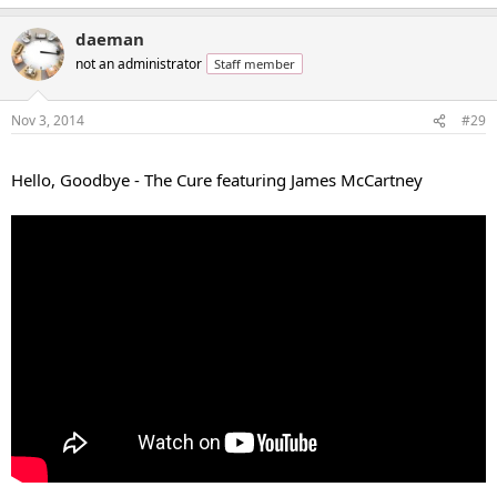
daeman
not an administrator
Staff member
Nov 3, 2014
#29
...
Hello, Goodbye - The Cure featuring James McCartney