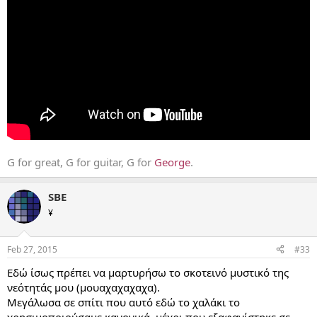
G for great, G for guitar, G for
George
.
SBE
¥
Feb 27, 2015
#33
Εδώ ίσως πρέπει να μαρτυρήσω το σκοτεινό μυστικό της
νεότητάς μου (μουαχαχαχαχα).
Μεγάλωσα σε σπίτι που αυτό εδώ το χαλάκι το
χρησιμοποιούσαμε κανονικά, μέχρι που εξαφανίστηκε σε