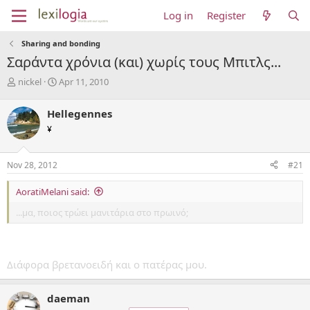
Log in
Register
Sharing and bonding
Σαράντα χρόνια (και) χωρίς τους Μπιτλς...
T
S
nickel
Apr 11, 2010
h
t
r
a
Hellegennes
e
r
¥
a
t
d
d
s
a
Nov 28, 2012
#21
t
t
a
e
AoratiMelani said:
r
t
...μα, ποιος τρώει μανιτάρια στο πρωινό;
e
r
Διάφορα βρετανοειδή και ο πατέρας μου.
daeman