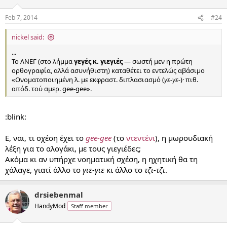
Feb 7, 2014
#24
nickel said:
...
Το ΛΝΕΓ (στο λήμμα
γεγές κ. γιεγιές
— σωστή μεν η πρώτη
ορθογραφία, αλλά ασυνήθιστη) καταθέτει το εντελώς αβάσιμο
«Ονοματοποιημένη λ. με εκφραστ. διπλασιασμό (
γε-γε-
)· πιθ.
απόδ. τού αμερ. gee-gee».
:blink:
Ε, ναι, τι σχέση έχει το
gee-gee
(το
ντεντένι
), η μωρουδιακή
λέξη για το αλογάκι, με τους γιεγιέδες;
Ακόμα κι αν υπήρχε νοηματική σχέση, η ηχητική θα τη
χάλαγε, γιατί άλλο το
γιε-γιε
κι άλλο το
τζι-τζι
.
drsiebenmal
HandyMod
Staff member