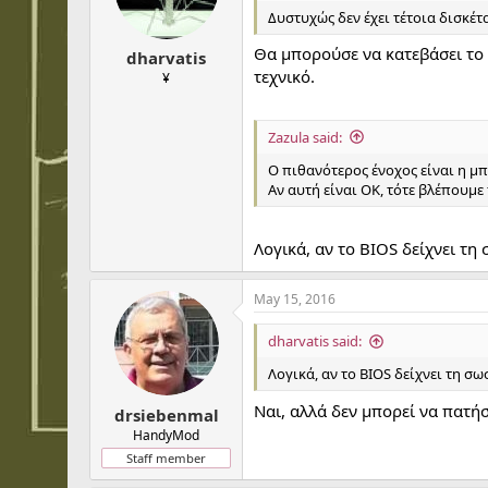
Δυστυχώς δεν έχει τέτοια δισκέτα
Θα μπορούσε να κατεβάσει το B
dharvatis
τεχνικό.
¥
Zazula said:
Ο πιθανότερος ένοχος είναι η μπ
Αν αυτή είναι ΟΚ, τότε βλέπουμ
Λογικά, αν το BIOS δείχνει τη
May 15, 2016
dharvatis said:
Λογικά, αν το BIOS δείχνει τη σ
Ναι, αλλά δεν μπορεί να πατήσε
drsiebenmal
HandyMod
Staff member