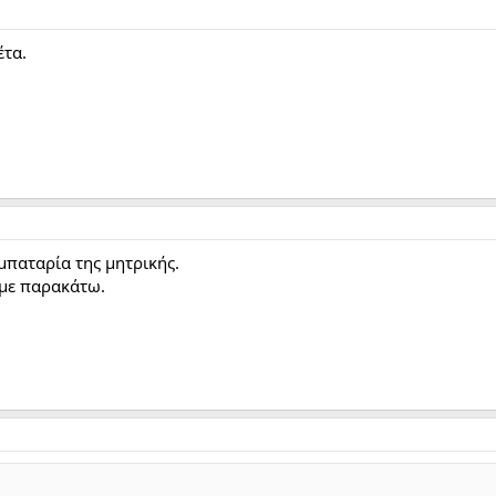
έτα.
μπαταρία της μητρικής.
υμε παρακάτω.