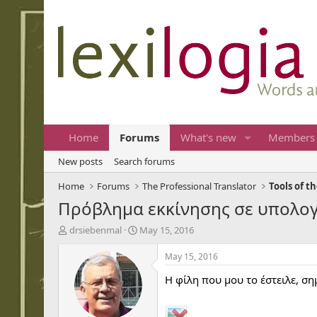
Home
Forums
What's new
Members
New posts
Search forums
Home
Forums
The Professional Translator
Tools of t
Πρόβλημα εκκίνησης σε υπολογ
T
S
drsiebenmal
May 15, 2016
h
t
r
a
May 15, 2016
e
r
Η φίλη που μου το έστειλε, ση
a
t
d
d
s
a