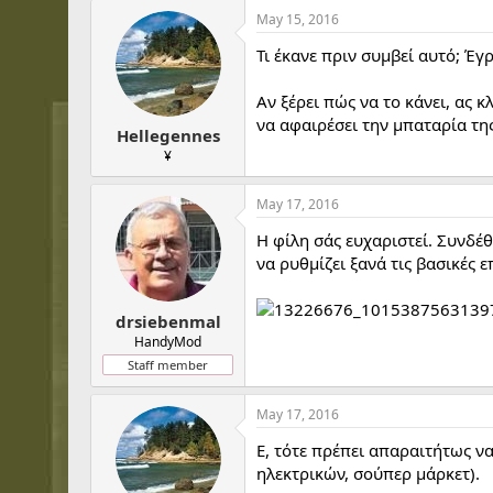
May 15, 2016
Τι έκανε πριν συμβεί αυτό; Έ
Αν ξέρει πώς να το κάνει, ας 
να αφαιρέσει την μπαταρία τη
Hellegennes
¥
May 17, 2016
Η φίλη σάς ευχαριστεί. Συνδέ
να ρυθμίζει ξανά τις βασικές 
drsiebenmal
HandyMod
Staff member
May 17, 2016
Ε, τότε πρέπει απαραιτήτως να
ηλεκτρικών, σούπερ μάρκετ).