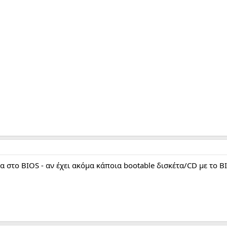
 στο BIOS - αν έχει ακόμα κάποια bootable δισκέτα/CD με το BIO