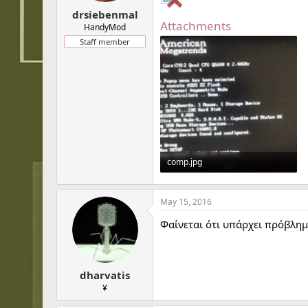
t
t
drsiebenmal
a
e
Attachments
r
HandyMod
t
Staff member
e
r
comp.jpg
72.3 KB · Views: 478
May 15, 2016
Φαίνεται ότι υπάρχει πρόβλημα
dharvatis
¥