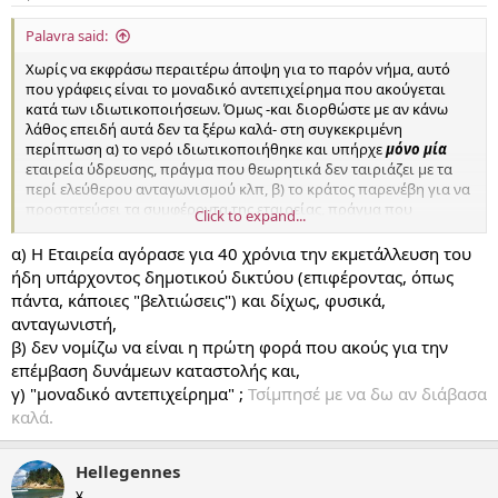
Palavra said:
Χωρίς να εκφράσω περαιτέρω άποψη για το παρόν νήμα, αυτό
που γράφεις είναι το μοναδικό αντεπιχείρημα που ακούγεται
κατά των ιδιωτικοποιήσεων. Όμως -και διορθώστε με αν κάνω
λάθος επειδή αυτά δεν τα ξέρω καλά- στη συγκεκριμένη
περίπτωση α) το νερό ιδιωτικοποιήθηκε και υπήρχε
μόνο μία
εταιρεία ύδρευσης, πράγμα που θεωρητικά δεν ταιριάζει με τα
περί ελεύθερου ανταγωνισμού κλπ, β) το κράτος παρενέβη για να
προστατεύσει τα συμφέροντα της εταιρείας, πράγμα που
Click to expand...
θεωρητικά δεν ταιριάζει με την απόλυτη κατάργηση του κρατικού
παρεμβατισμού την οποία πρεσβεύει ο οικονομικός
α) Η Εταιρεία αγόρασε για 40 χρόνια την εκμετάλλευση του
φιλελευθερισμός.
ήδη υπάρχοντος δημοτικού δικτύου (επιφέροντας, όπως
πάντα, κάποιες "βελτιώσεις") και δίχως, φυσικά,
ανταγωνιστή,
β) δεν νομίζω να είναι η πρώτη φορά που ακούς για την
επέμβαση δυνάμεων καταστολής και,
γ) "μοναδικό αντεπιχείρημα" ;
Τσίμπησέ με να δω αν διάβασα
καλά.
Hellegennes
¥