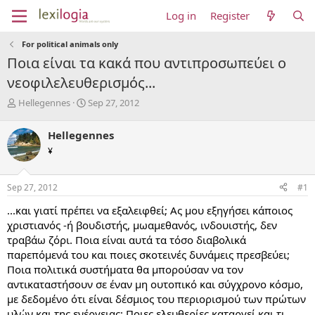
Log in
Register
For political animals only
Ποια είναι τα κακά που αντιπροσωπεύει ο
νεοφιλελευθερισμός...
T
S
Hellegennes
Sep 27, 2012
h
t
r
a
Hellegennes
e
r
¥
a
t
d
d
s
a
Sep 27, 2012
#1
t
t
a
e
...και γιατί πρέπει να εξαλειφθεί; Ας μου εξηγήσει κάποιος
r
χριστιανός -ή βουδιστής, μωαμεθανός, ινδουιστής, δεν
t
τραβάω ζόρι. Ποια είναι αυτά τα τόσο διαβολικά
e
παρεπόμενά του και ποιες σκοτεινές δυνάμεις πρεσβεύει;
r
Ποια πολιτικά συστήματα θα μπορούσαν να τον
αντικαταστήσουν σε έναν μη ουτοπικό και σύγχρονο κόσμο,
με δεδομένο ότι είναι δέσμιος του περιορισμού των πρώτων
υλών και της ενέργειας; Ποιες ελευθερίες καταργεί και τι