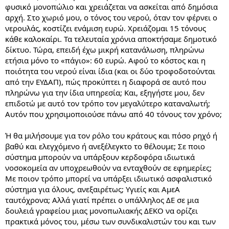
φυσικό μονοπώλιο και χρειάζεται να ασκείται από δημόσια
αρχή. Στο χωριό μου, ο τόνος του νερού, όταν τον φέρνει ο
νερουλάς, κοστίζει ενάμιση ευρώ. Χρειάζομαι 15 τόνους
κάθε καλοκαίρι. Τα τελευταία χρόνια αποκτήσαμε δημοτικό
δίκτυο. Τώρα, επειδή έχω μικρή κατανάλωση, πληρώνω
ετήσια μόνο το «πάγιο»: 60 ευρώ. Αφού το κόστος και η
ποιότητα του νερού είναι ίδια (και οι δύο τροφοδοτούνται
από την ΕΥΔΑΠ), πώς προκύπτει η διαφορά σε αυτό που
πληρώνω για την ίδια υπηρεσία; Και, εξηγήστε μου, δεν
επιδοτώ με αυτό τον τρόπο τον μεγαλύτερο καταναλωτή;
Αυτόν που χρησιμοποιούσε πάνω από 40 τόνους τον χρόνο;
Ή θα μιλήσουμε για τον ρόλο του κράτους και πόσο ρηχό ή
βαθύ και ελεγχόμενο ή ανεξέλεγκτο το θέλουμε; Σε ποιο
σύστημα μπορούν να υπάρξουν κερδοφόρα ιδιωτικά
νοσοκομεία αν υποχρεωθούν να ενταχθούν σε εφημερίες;
Με ποιον τρόπο μπορεί να υπάρξει ιδιωτικό ασφαλιστικό
σύστημα για όλους, ανεξαιρέτως; Υγιείς και ΑμεΑ
ταυτόχρονα; Αλλά γιατί πρέπει ο υπάλληλος ΔΕ σε μια
δουλειά γραφείου μιας μονοπωλιακής ΔΕΚΟ να ορίζει
πρακτικά μόνος του, μέσω των συνδικαλιστών του και των