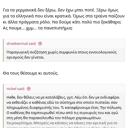
Για τα γερμανικά δεν ξέρω, δεν έχω μπει ποτέ. Ξέρω όμως
για τα ελληνικά που είναι κρατικά. Όμως στα τραίνα παίζουν
κι άλλα πράγματα ρόλο. Να δούμε κάτι πολύ πιο ξεκάθαρο;
Ας πουμε... χμμ... τα πανεπιστήμια;
drsiebenmal said:
Παραγωγική συζήτηση χωρίς συμφωνία στους εννοιολογικούς
ορισμούς δεν γίνεται.
Θα τους θέσουμε κι αυτούς.
nickel said:
Helle, δεν θέλεις να με καταλάβεις, γμτ. Λέω ότι δεν με ενδιαφέρει
να εκθειάζει ο καθένας εδώ το σύστημα στο οποίο πιστεύει σαν
πληρωμένος διαφημιστής του. Τι καταφέρνουμε έτσι; Την πόλωση.
Ο καθένας θα ταμπουρωθεί πίσω από τις σιγουριές του και εγώ
στη μέση θα παρακολουθώ τον πόλεμο χαρακωμάτων.
Χειροκρότημα. Μπορείς να κάτσεις να κάνεις την κριτική για το