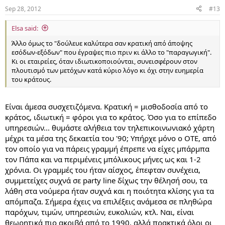
Sep 28, 2012
#13
Elsa said:
Άλλο όμως το "δούλευε καλύτερα σαν κρατική από άποψης
εσόδων-εξόδων" που έγραψες πιο πριν κι άλλο το "παραγωγική".
Κι οι εταιρείες, όταν ιδιωτικοποιούνται, συνεισφέρουν στον
πλουτισμό των μετόχων κατά κύριο λόγο κι όχι στην ευημερία
του κράτους.
Είναι άμεσα συσχετιζόμενα. Κρατική = μισθοδοσία από το
κράτος, ιδιωτική = φόροι για το κράτος. Όσο για το επίπεδο
υπηρεσιών... θυμάστε αλήθεια τον τηλεπικοινωνιακό χάρτη
μέχρι τα μέσα της δεκαετία του '90; Υπήρχε μόνο ο ΟΤΕ, από
τον οποίο για να πάρεις γραμμή έπρεπε να είχες μπάρμπα
τον Πάπα και να περιμένεις μπόλικους μήνες ως και 1-2
χρόνια. Οι γραμμές του ήταν αίσχος, έπεφταν συνέχεια,
συμμετείχες συχνά σε party line δίχως την θέλησή σου, τα
λάθη στα νούμερα ήταν συχνά και η ποιότητα κλίσης για τα
απόμπαζα. Σήμερα έχεις να επιλέξεις ανάμεσα σε πληθώρα
παρόχων, τιμών, υπηρεσιών, ευκολιών, κτλ. Ναι, είναι
θεωρητικά πιο ακριβά από το 1990, αλλά πρακτικά όλοι οι