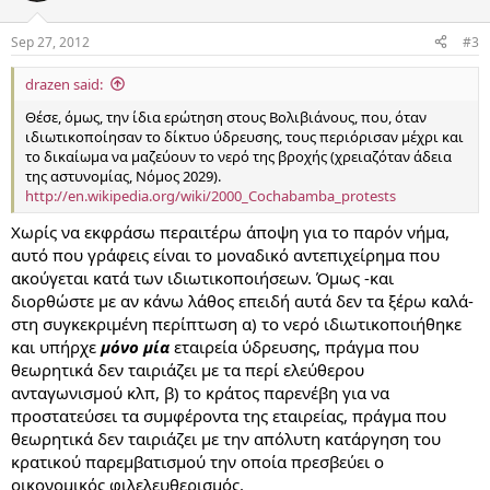
Sep 27, 2012
#3
drazen said:
Θέσε, όμως, την ίδια ερώτηση στους Βολιβιάνους, που, όταν
ιδιωτικοποίησαν το δίκτυο ύδρευσης, τους περιόρισαν μέχρι και
το δικαίωμα να μαζεύουν το νερό της βροχής (χρειαζόταν άδεια
της αστυνομίας, Νόμος 2029).
http://en.wikipedia.org/wiki/2000_Cochabamba_protests
Χωρίς να εκφράσω περαιτέρω άποψη για το παρόν νήμα,
αυτό που γράφεις είναι το μοναδικό αντεπιχείρημα που
ακούγεται κατά των ιδιωτικοποιήσεων. Όμως -και
διορθώστε με αν κάνω λάθος επειδή αυτά δεν τα ξέρω καλά-
στη συγκεκριμένη περίπτωση α) το νερό ιδιωτικοποιήθηκε
και υπήρχε
μόνο μία
εταιρεία ύδρευσης, πράγμα που
θεωρητικά δεν ταιριάζει με τα περί ελεύθερου
ανταγωνισμού κλπ, β) το κράτος παρενέβη για να
προστατεύσει τα συμφέροντα της εταιρείας, πράγμα που
θεωρητικά δεν ταιριάζει με την απόλυτη κατάργηση του
κρατικού παρεμβατισμού την οποία πρεσβεύει ο
οικονομικός φιλελευθερισμός.