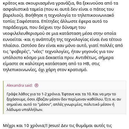
κράτος και σκουριασμένα γρανάζια, θα ξεκινούσα από τα
ασφαλιστικά ταμεία (που κι αυτά δεν είναι ο πάτος του
βαρελιού). Βοήθησε η τεχνολογία το τηλεπικοινωνιακό
τοπίο; Σαφέστατα. Επίτηδες άλλωστε έφερα αυτό το
παράδειγμα, που δείχνει την δύναμη του
νεοφιλελευθερισμού σε μια κατάσταση μέσα στην οποία
ευνοείται -και η ανάπτυξη της τεχνολογίας είναι ένα τέτοιο
πλαίσιο. Ωστόσο δεν είναι καν μόνο αυτό, γιατί πολλές από
τις "φοβερές", "νέες" τεχνολογίες, ήταν γεγονός για τον
υπόλοιπο κόσμο μια δεκαετία πριν. Αντιθέτως, σήμερα
είμαστε σε καλύτερη κατάσταση από το ΗΒ, στις
τηλεπικοινωνίες, όχι χάρη στον κρατισμό.
Alexandra said:
Γράψε λάθος για το 1-2 χρόνια. Έφτανε και τα 10. Και να μην το
ξεχάσουμε, όσοι έβαζαν μέσον δεν περίμεναν καθόλου. Ό,τι κι αν
σημαίνει αυτό το "μέσον", απλές γνωριμίες, πολιτικό μέσον ή
λάδωμα υπαλλήλων.
Μέχρι και 10 χρόνια;!! Jesus! Δεν τις θυμάμαι αυτές τις