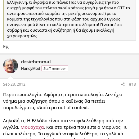
Ελληγεννή, τι έγραψα πιο πάνω; Πας να συγκρίνεις την πιο
αισχρή μορφή του πελατειακού κράτους (σιγά μην ήταν ο ΟΤΕ το
αντιπροσωπευτικό κομμάτι της μικτής οικονομίας!) με το
κομμάτι της τεχνολογίας που στη φάση του αρχικού υγιούς
ανταγωνισμού δίνει τα καλύτερα αποτελέσματα! Γίνεται έτσι
σοβαρή και ουσιαστική συζήτηση ή θα έχουμε εναλλαγή
χειροκροτητών;
Εμ;
drsiebenmal
HandyMod
Staff member
Sep 28, 2012
#18
Περιπτωσιολογία. Αφόρητη περιπτωσιολογία. Δεν έχει
νόημα μια συζήτηση όπου ο καθένας θα πετάει
παραδείγματα, ιδιαίτερα out of context.
Δηλαδή τι; Η Ελλάδα είναι πιο νεοφιλελεύθερη από την
Αγγλία.
Μουάχαχα
. Και στα τρένα που είπε ο Μαρίνος; Τι
είναι καλύτερα; Τα αγγλικά νεοφιλελεύθερα, τα γαλλικά