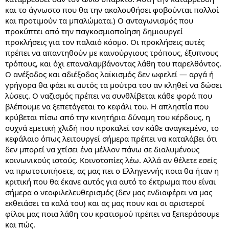
και το άγνωστο που θα την ακολουθήσει φοβούνται πολλοί
και προτιμούν τα μπαλώματα.) Ο ανταγωνισμός που
προκύπτει από την παγκοσμιοποίηση δημιουργεί
προκλήσεις για τον παλαιό κόσμο. Οι προκλήσεις αυτές
πρέπει να απαντηθούν με καινούργιους τρόπους, έξυπνους
τρόπους, και όχι επαναλαμβάνοντας λάθη του παρελθόντος.
Ο ανέξοδος και αδιέξοδος λαϊκισμός δεν ωφελεί — αργά ή
γρήγορα θα φάει κι αυτός τα μούτρα του αν κληθεί να δώσει
λύσεις. Ο ναζισμός πρέπει να συνθλίβεται κάθε φορά που
βλέπουμε να ξεπετάγεται το κεφάλι του. Η απληστία που
κρύβεται πίσω από την κινητήρια δύναμη του κέρδους, η
συχνά εμετική χλιδή που προκαλεί τον κάθε αναγκεμένο, το
κεφάλαιο όπως λειτουργεί σήμερα πρέπει να καταλάβει ότι
δεν μπορεί να χτίσει ένα μέλλον πάνω σε διαλυμένους
κοινωνικούς ιστούς. Κοινοτοπίες λέω. Αλλά αν θέλετε εσείς
να πρωτοτυπήσετε, ας μας πει ο Ελληγεννής ποια θα ήταν η
κριτική που θα έκανε αυτός για αυτό το έκτρωμα που είναι
σήμερα ο νεοφιλελευθερισμός (δεν μας ενδιαφέρει να μας
εκθειάσει τα καλά του) και ας μας πουν και οι αριστεροί
φίλοι μας ποια λάθη του κρατισμού πρέπει να ξεπεράσουμε
και πώς.