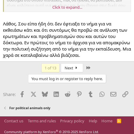
σύστημα στο οποίο πιστεύεις, πώς θα ήθελες να βελτιωθεί; Δεν
είναι καλύτερο αυτό για να κάνεις και έναν έλεγχο στις δικές σου
Click to expand...
σιγουριές; Δεν θα κάνει κι εσένα καλύτερο; Εκτός αν αντλείς
δύναμη μόνο από το καμάρωμα και όχι από το βαθύτερο ψάξιμο.
Λάθος. Σου είπα ήδη ότι δεν έφτιαξα το νήμα για να
εκθειάσω κάτι και ότι συντόμως θα προβώ σε ανάλυση των
ερωτημάτων και προβληματισμών σου και αυτών του
δόκτωρα. Εν πρώτοις το νήμα το άρχισα για να απομακρύνω
την πολιτική συζήτηση από το νήμα για την εκπαίδευση. Μια
χαρά σε καταλαβαίνω αλλά βιάζεσαι.
Last
1 of 13
Next
You must log in or register to reply here.
Facebook
X
Bluesky
LinkedIn
Reddit
Pinterest
Tumblr
WhatsApp
Email
Li
Share:
For political animals only
Contact us
Terms and rules
Privacy policy
Help
Home
R
S
S
®
Community platform by XenForo
© 2010-2025 XenForo Ltd.