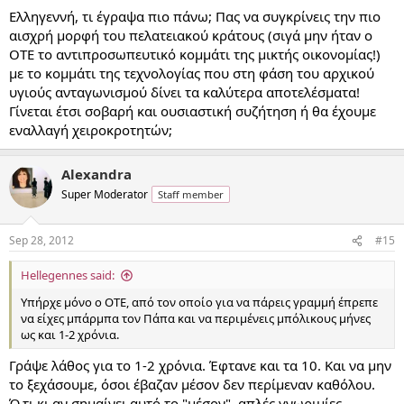
Ελληγεννή, τι έγραψα πιο πάνω; Πας να συγκρίνεις την πιο
αισχρή μορφή του πελατειακού κράτους (σιγά μην ήταν ο
ΟΤΕ το αντιπροσωπευτικό κομμάτι της μικτής οικονομίας!)
με το κομμάτι της τεχνολογίας που στη φάση του αρχικού
υγιούς ανταγωνισμού δίνει τα καλύτερα αποτελέσματα!
Γίνεται έτσι σοβαρή και ουσιαστική συζήτηση ή θα έχουμε
εναλλαγή χειροκροτητών;
Alexandra
Super Moderator
Staff member
Sep 28, 2012
#15
Hellegennes said:
Υπήρχε μόνο ο ΟΤΕ, από τον οποίο για να πάρεις γραμμή έπρεπε
να είχες μπάρμπα τον Πάπα και να περιμένεις μπόλικους μήνες
ως και 1-2 χρόνια.
Γράψε λάθος για το 1-2 χρόνια. Έφτανε και τα 10. Και να μην
το ξεχάσουμε, όσοι έβαζαν μέσον δεν περίμεναν καθόλου.
Ό,τι κι αν σημαίνει αυτό το "μέσον", απλές γνωριμίες,