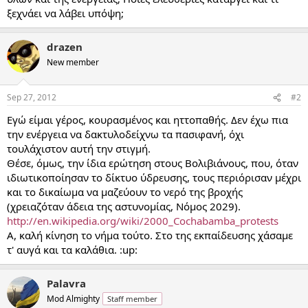
ξεχνάει να λάβει υπόψη;
drazen
New member
Sep 27, 2012
#2
Εγώ είμαι γέρος, κουρασμένος και ηττοπαθής. Δεν έχω πια
την ενέργεια να δακτυλοδείχνω τα πασιφανή, όχι
τουλάχιστον αυτή την στιγμή.
Θέσε, όμως, την ίδια ερώτηση στους Βολιβιάνους, που, όταν
ιδιωτικοποίησαν το δίκτυο ύδρευσης, τους περιόρισαν μέχρι
και το δικαίωμα να μαζεύουν το νερό της βροχής
(χρειαζόταν άδεια της αστυνομίας, Νόμος 2029).
http://en.wikipedia.org/wiki/2000_Cochabamba_protests
Α, καλή κίνηση το νήμα τούτο. Στο της εκπαίδευσης χάσαμε
τ' αυγά και τα καλάθια. :up:
Palavra
Mod Almighty
Staff member