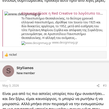
Εντελώς συμπτωματικά, πρόσεξα αυτό πριν από λίγες μέρες:
Επανασχεδίασε η Red Creative το λογότυπο του ΑΠΘ; - designmag.gr
Το Πανεπιστήμιο Θεσσαλονίκης, το δεύτερο χρονικά
ελληνικό πανεπιστήμιο, ιδρύθηκε τον Ιουνίο του 1925 και
δύο δεκαετίες αργότερα, το 1952, μετά από εισήγηση του
τότε Πρύτανη Μαρίνου Σιγάλα και απόφαση της Συγκλήτου,
μετονομάστηκε, σε Αριστοτέλειο Πανεπιστήμιο
Θεσσαλονίκης. Η αλλαγή του ονόματος...
www.designmag.gr
nickel
R
e
a
Stylianos
c
S
t
New member
i
o
n
May 3, 2026
#3
s
:
Είναι μια από τις πιο αστείες ιστορίες που έχω συναντήσει...
και δεν ξέρω, είμαι καινούργιος, τι μπορώ να ρωτήσω ή να
μοιραστώ. Αλλά μπήκα στον πειρασμό να την ενσωματώσω
σε μια φανταστική ιστορία που γράφω αγκυρωμένη στον