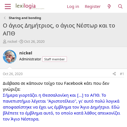
Log in
Register
Sharing and bonding
Ο άγιος Δημήτριος, ο άγιος Νέστωρ και το
ΑΠΘ
T
S
nickel
Oct 26, 2020
h
t
r
a
nickel
e
r
Administrator
Staff member
a
t
d
d
s
a
Oct 26, 2020
#1
t
t
a
e
Διάβασα σε κάποιον τοίχο του Facebook κάτι που δεν
r
γνώριζα:
t
Σήμερα γιορτάζει η Θεσσαλονίκη και [...] το ΑΠΘ. Το
e
πανεπιστήμιο λέγεται "Αριστοτέλειο", γι' αυτό πολύ λογικά
r
αποφασίστηκε να έχει ως έμβλημα τον Άγιο Δημήτριο. Εδώ
βλέπετε το έμβλημα αυτό, το οποίο κατά λάθος απεικονίζει
τον Άγιο Νέστορα.