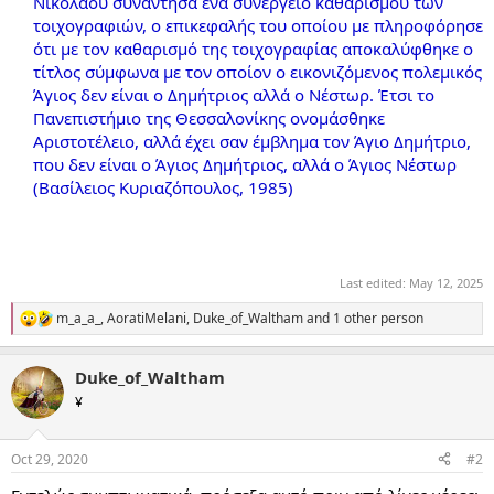
Νικολάου συνάντησα ένα συνεργείο καθαρισμού των
τοιχογραφιών, ο επικεφαλής του οποίου με πληροφόρησε
ότι με τον καθαρισμό της τοιχογραφίας αποκαλύφθηκε ο
τίτλος σύμφωνα με τον οποίον ο εικονιζόμενος πολεμικός
Άγιος δεν είναι ο Δημήτριος αλλά ο Νέστωρ. Έτσι το
Πανεπιστήμιο της Θεσσαλονίκης ονομάσθηκε
Αριστοτέλειο, αλλά έχει σαν έμβλημα τον Άγιο Δημήτριο,
που δεν είναι ο Άγιος Δημήτριος, αλλά ο Άγιος Νέστωρ
(Βασίλειος Κυριαζόπουλος, 1985)
Last edited:
May 12, 2025
m_a_a_
,
AoratiMelani
,
Duke_of_Waltham
and 1 other person
R
e
a
Duke_of_Waltham
c
t
¥
i
o
n
Oct 29, 2020
#2
s
: