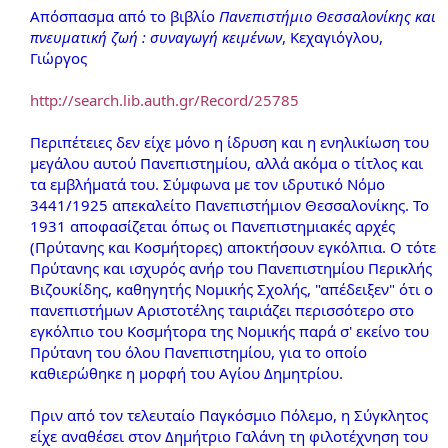
Απόσπασμα από το βιβλίο
Πανεπιστήμιο Θεσσαλονίκης και
πνευματική ζωή : συναγωγή κειμένων
, Κεχαγιόγλου,
Γιώργος
http://search.lib.auth.gr/Record/25785
Περιπέτειες δεν είχε μόνο η ίδρυση και η ενηλικίωση του
μεγάλου αυτού Πανεπιστημίου, αλλά ακόμα ο τίτλος και
τα εμβλήματά του. Σύμφωνα με τον ιδρυτικό Νόμο
3441/1925 απεκαλείτο Πανεπιστήμιον Θεσσαλονίκης. Το
1931 αποφασίζεται όπως οι Πανεπιστημιακές αρχές
(Πρύτανης και Κοσμήτορες) αποκτήσουν εγκόλπια. Ο τότε
Πρύτανης και ισχυρός ανήρ του Πανεπιστημίου Περικλής
Βιζουκίδης, καθηγητής Νομικής Σχολής, "απέδειξεν" ότι ο
πανεπιστήμων Αριστοτέλης ταιριάζει περισσότερο στο
εγκόλπιο του Κοσμήτορα της Νομικής παρά σ' εκείνο του
Πρύτανη του όλου Πανεπιστημίου, για το οποίο
καθιερώθηκε η μορφή του Αγίου Δημητρίου.
Πριν από τον τελευταίο Παγκόσμιο Πόλεμο, η Σύγκλητος
είχε αναθέσει στον Δημήτριο Γαλάνη τη φιλοτέχνηση του