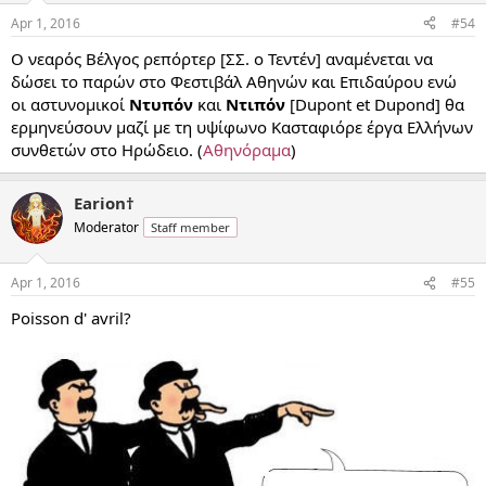
Apr 1, 2016
#54
Ο νεαρός Βέλγος ρεπόρτερ [ΣΣ. ο Τεντέν] αναμένεται να
δώσει το παρών στο Φεστιβάλ Αθηνών και Επιδαύρου ενώ
οι αστυνομικοί
Ντυπόν
και
Ντιπόν
[Dupont et Dupond] θα
ερμηνεύσουν μαζί με τη υψίφωνο Κασταφιόρε έργα Ελλήνων
συνθετών στο Ηρώδειο. (
Αθηνόραμα
)
Earion†
Moderator
Staff member
Apr 1, 2016
#55
Poisson d' avril?