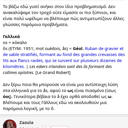
Το βάζω εδώ γιατί ανήκει στον ίδιο προβληματισμό. Δεν
ανακαλύψαμε τον τροχό ούτε είμαστε οι πιο ξύπνιοι, και
είναι πολύ ωφέλιμο να βλέπουμε πώς αντιμετωπίζουν άλλες
γλώσσες παρόμοια προβλήματα.
Γαλλικά
os = κόκαλο
ôs (ETYM. 1951; mot suédois, ås) =
Géol.
Ruban de gravier et
de sable stratifiés, formant au fond des grandes crevasses des
lits aux flancs raides, qui se suivent sur plusieurs dizaines de
kilomètres.
|
Les eskers irlandais sont des ôs formant des
collines aplaties.
[Le Grand Robert]
Δεν ξέρω ποια θα μπορούσε να είναι μια αντίστοιχη λύση
στα ελληνικά για το ås, αφού το
ως
είναι πιασμένο (ίσως
όος
). Γενικότερα βέβαια το å έχει ορθά αποδοθεί ως
ω
.
Βλέπουμε και τους Γάλλους εδώ να ακολουθούν μια
παρόμοια λογική, με το ô.
Zazula