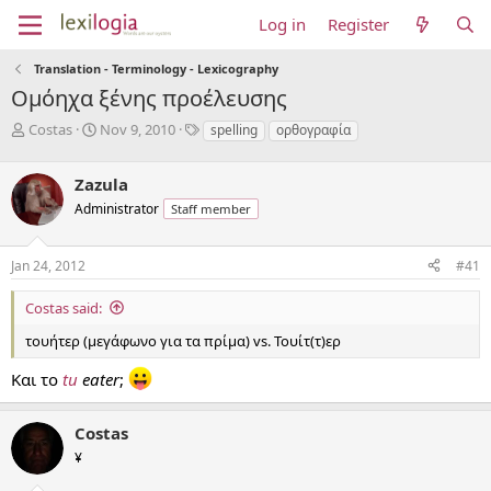
Log in
Register
Translation - Terminology - Lexicography
Ομόηχα ξένης προέλευσης
T
S
T
Costas
Nov 9, 2010
spelling
ορθογραφία
h
t
a
r
a
g
Zazula
e
r
s
a
t
Administrator
Staff member
d
d
s
a
Jan 24, 2012
#41
t
t
a
e
r
Costas said:
t
τουήτερ (μεγάφωνο για τα πρίμα) vs. Τουίτ(τ)ερ
e
r
Και το
tu
eater
;
Costas
¥