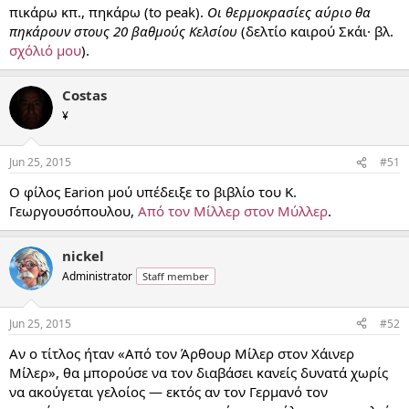
πικάρω κπ., πηκάρω (to peak).
Οι θερμοκρασίες αύριο θα
πηκάρουν στους 20 βαθμούς Κελσίου
(δελτίο καιρού Σκάι· βλ.
σχόλιό μου
).
Costas
¥
Jun 25, 2015
#51
Ο φίλος Earion μού υπέδειξε το βιβλίο του Κ.
Γεωργουσόπουλου,
Από τον Μίλλερ στον Μύλλερ
.
nickel
Administrator
Staff member
Jun 25, 2015
#52
Αν ο τίτλος ήταν «Από τον Άρθουρ Μίλερ στον Χάινερ
Μίλερ», θα μπορούσε να τον διαβάσει κανείς δυνατά χωρίς
να ακούγεται γελοίος — εκτός αν τον Γερμανό τον