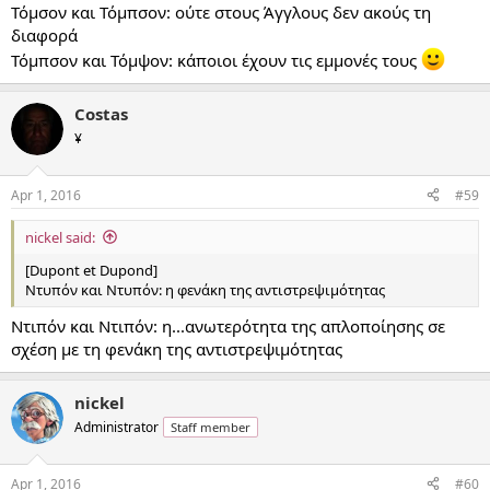
Thomson and Thompson
in English and Indonesian
Τόμσον και Τόμπσον: ούτε στους Άγγλους δεν ακούς τη
Citserono and Tsicerono
in Esperanto
διαφορά
Schultze and Schulze
in German
Τόμπσον και Τόμψον: κάποιοι έχουν τις εμμονές τους
Clodius and Claudius
in Latin
Tajniak and Jawniak
in Polish
Hernández and Fernández
in Spanish (Juventud edition only),
Costas
Galician and Asturian
¥
Skapti and Skafti
in Icelandic
Johns and Jones
or
Parry-Williams and Williams-Parry
in Welsh
Tomson and Tompson
in Serbian
Apr 1, 2016
#59
Zigue and Zague
in older Portuguese editions
nickel said:
In some languages, like Greek, Japanese and Persian, the French
forms are more directly adapted, using local orthographic
[Dupont et Dupond]
ambiguities:
Ντυπόν και Ντυπόν: η φενάκη της αντιστρεψιμότητας
In Chinese
Doo-bong and Doo-bong
or
Dù Bāng and Dù Bāng
(杜邦 and 杜帮, or
Ντιπόν και Ντιπόν: η...ανωτερότητα της απλοποίησης σε
杜邦 and 杜幫 in Traditional Chinese), or
σχέση με τη φενάκη της αντιστρεψιμότητας
Du Bang and Du Pang
(杜邦 and 杜庞)
Ntypón and Ntipón
in Greek (Ντυπόν and Ντιπόν, pronounced [di
nickel
ˈpon])
Administrator
Staff member
Dyupon and Dyubon
in Japanese (デュポン and デュボン)
Doupont and Douponṭ
in Persian (دوپونت and دوپونط)
Dwipong and Dwippong
in Korean (뒤퐁 and 뒤뽕)
Apr 1, 2016
#60