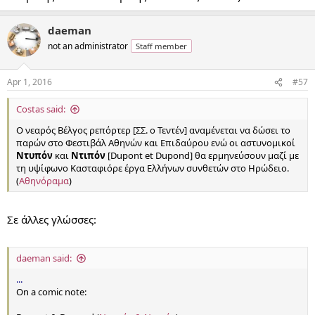
daeman
not an administrator
Staff member
Apr 1, 2016
#57
Costas said:
Ο νεαρός Βέλγος ρεπόρτερ [ΣΣ. ο Τεντέν] αναμένεται να δώσει το
παρών στο Φεστιβάλ Αθηνών και Επιδαύρου ενώ οι αστυνομικοί
Ντυπόν
και
Ντιπόν
[Dupont et Dupond] θα ερμηνεύσουν μαζί με
τη υψίφωνο Κασταφιόρε έργα Ελλήνων συνθετών στο Ηρώδειο.
(
Αθηνόραμα
)
Σε άλλες γλώσσες:
daeman said:
...
On a comic note: