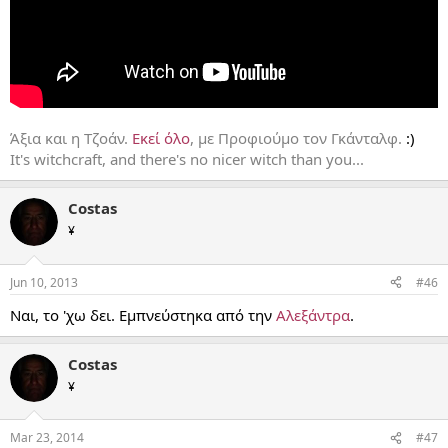
Άξια και η Τζοάν.
Eκεί όλο
, με Προφιούμο τον Γκάνταλφ.
:)
It's witchcraft, and there's no nicer witch than you...
Costas
¥
Jun 10, 2013
#46
Ναι, το 'χω δει. Εμπνεύστηκα από την
Αλεξάντρα
.
Costas
¥
Mar 23, 2014
#47