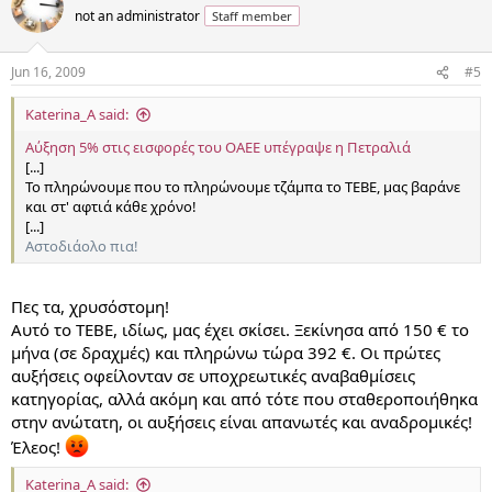
not an administrator
Staff member
Jun 16, 2009
#5
Katerina_A said:
Αύξηση 5% στις εισφορές του ΟΑΕΕ υπέγραψε η Πετραλιά
[...]
Το πληρώνουμε που το πληρώνουμε τζάμπα το ΤΕΒΕ, μας βαράνε
και στ' αφτιά κάθε χρόνο!
[...]
Αστοδιάολο πια!
Πες τα, χρυσόστομη!
Αυτό το ΤΕΒΕ, ιδίως, μας έχει σκίσει. Ξεκίνησα από 150 € το
μήνα (σε δραχμές) και πληρώνω τώρα 392 €. Οι πρώτες
αυξήσεις οφείλονταν σε υποχρεωτικές αναβαθμίσεις
κατηγορίας, αλλά ακόμη και από τότε που σταθεροποιήθηκα
στην ανώτατη, οι αυξήσεις είναι απανωτές και αναδρομικές!
Έλεος!
Katerina_A said: