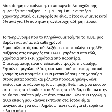
Με επίσημη ανακοίνωση, το υπουργείο Απασχόλησης
εμφανίζει την αύξηση ως...μείωση. Όπως αναφέρει
χαρακτηριστικά, οι εισφορές θα είναι φέτος αυξημένες κατά
5% αντί για 8% που ήταν η αντίστοιχη αύξηση πέρυσι.
Το πληρώνουμε που το πληρώνουμε τζάμπα το ΤΕΒΕ, μας
βαράνε και στ' αφτιά κάθε χρόνο!
Είμαι πάλι εκτός εαυτού. Αυξήσεις στα τιμολόγια της ΔΕΗ,
αυξήσεις στις εισφορές του ΟΑΕΕ, χαράτσια από εδώ,
χαράτσια από εκεί, χαράτσια από παραπέρα.
Ο μεταφραστής είναι ο τελευταίος τροχός της αμάξης.
Ζητούν οι μεγαλοπελάτες έκπτωση από τα μεταφραστικά
γραφεία; Νο πρόμπλεμ. «Θα μετακυλήσουμε τη χασούρα
στους μεταφραστές και μάλιστα προσαυξημένη», λένε
εκείνοι και το κάνουν αμέσως πράξη. Εγώ, που μου κάνουν
εκπτώσεις στα έσοδα και αυξήσεις στα έξοδα, τι θα πω στην
ταμία του σούπερ μάρκετ όταν πάω για ψώνια; «Συγγνώμη,
αλλά επειδή μου κάνανε έκπτωση στα έσοδα είμαι
αναγκασμένη να σας πληρώσω πέντε αντί για έξι ευρώ το
κιλό τη φέτα»;