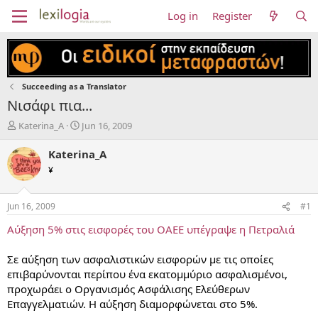
Log in
Register
Succeeding as a Translator
Νισάφι πια...
T
S
Katerina_A
Jun 16, 2009
h
t
r
a
Katerina_A
e
r
¥
a
t
d
d
s
a
Jun 16, 2009
#1
t
t
a
e
Αύξηση 5% στις εισφορές του ΟΑΕΕ υπέγραψε η Πετραλιά
r
t
Σε αύξηση των ασφαλιστικών εισφορών με τις οποίες
e
επιβαρύνονται περίπου ένα εκατομμύριο ασφαλισμένοι,
r
προχωράει ο Οργανισμός Ασφάλισης Ελεύθερων
Επαγγελματιών. Η αύξηση διαμορφώνεται στο 5%.