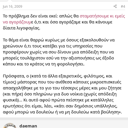
Jun 16, 2009
#4
Το πρόβλημα δεν είναι εκεί: απλώς θα
σταματήσουμε κι εμείς
να αγοράζουμ
ε ό,τι και όσα αγοράζαμε και θα κάνουμε
δίαιτα λιγοφαγίας.
Το θέμα είναι θαρρώ κυρίως με όσους εξακολουθούν να
χρεώνουν ό,τι τους κατέβει για τις υπηρεσίες που
προσφέρουν χωρίς να σου δίνουν μια απόδειξη που να
μπορείς τουλάχιστον εσύ να την αξιοποιήσεις ως έξοδο
κάπου και το κράτος να τη φορολογήσει.
Πρόσφατα, ο (κατά τα άλλα εξαιρετικός, φιλότιμος, και
τίμιος) μάστορας που του ανέθεσα κάποιες μικροεπισκευές
απασχολήθηκε με το γιο του τέσσερις μέρες και μου ζήτησε
(και πήρε) όσο πληρώνω για δυο νοίκια (χωρίς απόδειξη
φυσικά)... Κι αυτό αφού πρώτα πείστηκε με κατάλληλες
ερωτήσεις ότι είμαι, λέει, «κάτι σαν δημόσιος υπάλληλος,
αφού μπορώ να δουλεύω ή να μη δουλεύω κατά βούληση».
daeman