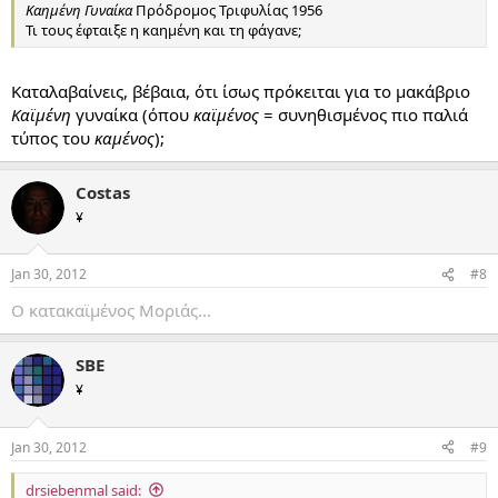
Καημένη Γυναίκα
Πρόδρομος Τριφυλίας 1956
Τι τους έφταιξε η καημένη και τη φάγανε;
Καταλαβαίνεις, βέβαια, ότι ίσως πρόκειται για το μακάβριο
Καϊμένη
γυναίκα (όπου
καϊμένος
= συνηθισμένος πιο παλιά
τύπος του
καμένος
);
Costas
¥
Jan 30, 2012
#8
Ο κατακαϊμένος Μοριάς...
SBE
¥
Jan 30, 2012
#9
drsiebenmal said: