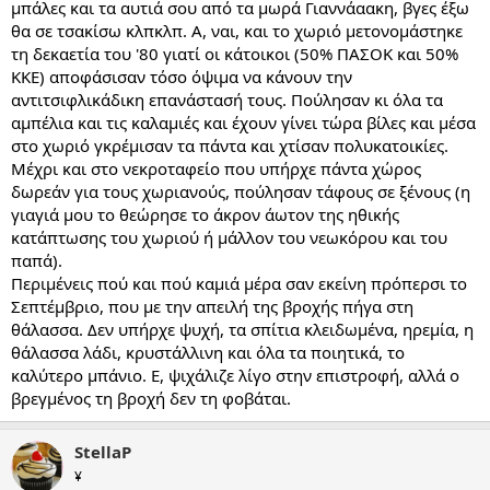
μπάλες και τα αυτιά σου από τα μωρά Γιαννάαακη, βγες έξω
θα σε τσακίσω κλπκλπ. Α, ναι, και το χωριό μετονομάστηκε
τη δεκαετία του '80 γιατί οι κάτοικοι (50% ΠΑΣΟΚ και 50%
ΚΚΕ) αποφάσισαν τόσο όψιμα να κάνουν την
αντιτσιφλικάδικη επανάστασή τους. Πούλησαν κι όλα τα
αμπέλια και τις καλαμιές και έχουν γίνει τώρα βίλες και μέσα
στο χωριό γκρέμισαν τα πάντα και χτίσαν πολυκατοικίες.
Μέχρι και στο νεκροταφείο που υπήρχε πάντα χώρος
δωρεάν για τους χωριανούς, πούλησαν τάφους σε ξένους (η
γιαγιά μου το θεώρησε το άκρον άωτον της ηθικής
κατάπτωσης του χωριού ή μάλλον του νεωκόρου και του
παπά).
Περιμένεις πού και πού καμιά μέρα σαν εκείνη πρόπερσι το
Σεπτέμβριο, που με την απειλή της βροχής πήγα στη
θάλασσα. Δεν υπήρχε ψυχή, τα σπίτια κλειδωμένα, ηρεμία, η
θάλασσα λάδι, κρυστάλλινη και όλα τα ποιητικά, το
καλύτερο μπάνιο. Ε, ψιχάλιζε λίγο στην επιστροφή, αλλά ο
βρεγμένος τη βροχή δεν τη φοβάται.
StellaP
¥