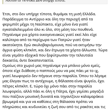
Λοιπόν το 1979 εκεί ΔΕΝ υπήρχε τίποτε.
Έτσι, στο δεν υπήρχε τίποτα, θυμάμαι τη μισή Ελλάδα.
Παράδειγμα το Αντίρριο και όλη την περιοχή από τα
φεριμπότ μέχρι τη Ναύπακτο, είχε μόνο ένα γιαπί
εγκαταλελειμμένο όλο κι όλο, στη μέση του πουθενά.
Πηγαίναμε για χόρτα οικογενειακώς γιατί εκεί λέει είχε
καλύτερα από τα περίχωρα των Πατρών γιατί ήταν
ακατοίκητα. Εγώ σκυλοβαριόμουνα, πού να εκτιμήσω την
άγρια φύση κλπκλπ, και δεν έτρωγα τα χόρτα άλλωστε. Τώρα
είναι γεμάτο εξοχικά που ξεφύτρωσαν την τελευταία
δεκαετία, άντε δεκαπενταετία.
Ομοίως στο χωριό μας πηγαίναμε για μπάνιο μόνο εμείς,
όποτε είχε διάθεση ο παππούς μου να μας πάει με το ιχ,
γιατί λεωφορείο δεν πήγαινε στην παραλία. Όπου το λέγαμε
μας έλεγαν πως το αντέχουμε, η θάλασσα είναι ψυγείο, έχει
πέτρες κλπκλπ. Ε, τώρα όχι μόνο πάει στην παραλία
λεωφορείο, αλλά πάει κι όλη η Πάτρα, έχει γεμίσει μαγαζιά
που παίζουν μουσική δυνατά και τηγανίζουν καλαμαράκια
βρωμερά και για να καθίσεις στη θάλασσα πρέπει να
πληρώσεις και κινδυνεύει η ζωή σου από τις ρακέτες και τις