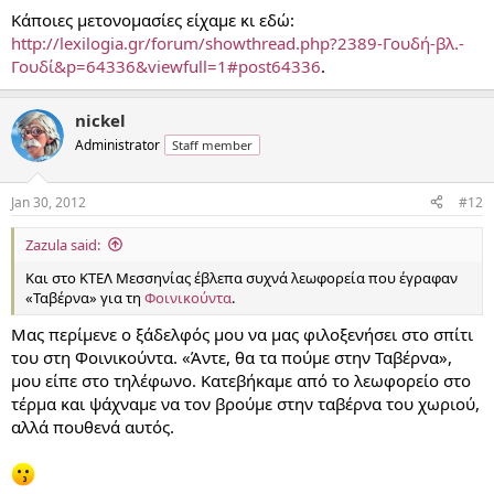
Κάποιες μετονομασίες είχαμε κι εδώ:
http://lexilogia.gr/forum/showthread.php?2389-Γουδή-βλ.-
Γουδί&p=64336&viewfull=1#post64336
.
nickel
Administrator
Staff member
Jan 30, 2012
#12
Zazula said:
Και στο ΚΤΕΛ Μεσσηνίας έβλεπα συχνά λεωφορεία που έγραφαν
«Ταβέρνα» για τη
Φοινικούντα
.
Μας περίμενε ο ξάδελφός μου να μας φιλοξενήσει στο σπίτι
του στη Φοινικούντα. «Άντε, θα τα πούμε στην Ταβέρνα»,
μου είπε στο τηλέφωνο. Κατεβήκαμε από το λεωφορείο στο
τέρμα και ψάχναμε να τον βρούμε στην ταβέρνα του χωριού,
αλλά πουθενά αυτός.