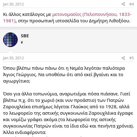
Jan 30, 2012
#4
Κι άλλος κατάλογος με
μετονομασίες (Πελοποννήσου, 1833-
1981)
, στην προσωπική ιστοσελίδα του Δημήτρη Λιθοξόου.
SBE
¥
Jan 30, 2012
#5
Όπου βλέπω πάνω πάνω ότι η Νεμέα λεγόταν παλιότερα
Άγιος Γεώργιος. Να υποθέσω ότι από εκεί βγαίνει και το
αγιωργίτικο;
Όσο για άλλα τοπωνύμια, αναρωτιέμαι πόσα πιάσανε. Γιατί
βλέπω π.χ. ότι το χωριό (και νυν προάστιο) των Πατρών
Ζαρουχλείκα επισήμως λέγεται Γλαύκος από το 1928, αλλά
το λεωφορείο της αστικής συγκοινωνία Ζαρουχλέικα έγραφε
και νομίζω γράφει ακόμα (τα λεωφορεία της αστικής
συγκοινωνίας Πατρών είναι τα ίδια εδώ και πενήντα χρόνια).
Άλλα ενδιαφέροντα: