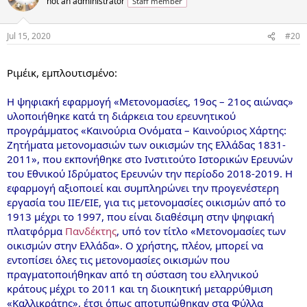
not an administrator
Staff member
Jul 15, 2020
#20
...
Ριμέικ, εμπλουτισμένο:
Η ψηφιακή εφαρμογή «Μετονομασίες, 19ος – 21ος αιώνας»
υλοποιήθηκε κατά τη διάρκεια του ερευνητικού
προγράμματος «Καινούρια Ονόματα – Καινούριος Χάρτης:
Ζητήματα μετονομασιών των οικισμών της Ελλάδας 1831-
2011», που εκπονήθηκε στο Ινστιτούτο Ιστορικών Ερευνών
του Εθνικού Ιδρύματος Ερευνών την περίοδο 2018-2019. Η
εφαρμογή αξιοποιεί και συμπληρώνει την προγενέστερη
εργασία του ΙΙΕ/ΕΙΕ, για τις μετονομασίες οικισμών από το
1913 μέχρι το 1997, που είναι διαθέσιμη στην ψηφιακή
πλατφόρμα
Πανδέκτης
, υπό τον τίτλο «Μετονομασίες των
οικισμών στην Ελλάδα». Ο χρήστης, πλέον, μπορεί να
εντοπίσει όλες τις μετονομασίες οικισμών που
πραγματοποιήθηκαν από τη σύσταση του ελληνικού
κράτους μέχρι το 2011 και τη διοικητική μεταρρύθμιση
«Καλλικράτης», έτσι όπως αποτυπώθηκαν στα Φύλλα