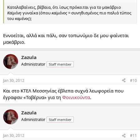
Καταλαβαίνεις, βέβαια, ότι ίσως πρόκειται για το μακάβριο
Καϊμένη
γυναίκα (όπου
καϊμένος
= συνηθισμένος πιο παλιά τύπος
του
καμένος
);
Εννοείται, αλλά και πάλι, σαν τοπωνύμιο δε μου φαίνεται
μακάβριο.
Zazula
Administrator
Staff member
Jan 30, 2012
#10
Και στο ΚΤΕΛ Μεσσηνίας έβλεπα συχνά λεωφορεία που
έγραφαν «Ταβέρνα» για τη
Φοινικούντα
.
Zazula
Administrator
Staff member
Jan 30, 2012
#11