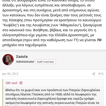
άλλαξε, για λόγους ευπρέπειας και αποσλαβισμού, σε
Δροσοπηγή, και στη συνέχεια, μετά από επίμονους αγώνες
των κατοίκων, που δεν είναι ξενέρες σαν τους γείτονές τους
της Χόσεψης (που προτίμησαν να κρατήσουν το καινούργιο
"Κυψέλη") και της Λουψίστας (νυν "Αθαμανίου"), ξαναγύρισε
στο κανονικό του. Βοήθησε, βέβαια, και το γεγονός ότι η
ελληνοπρέπεια είχε γεμίσει την Ελλάδα Δροσοπηγές, με
αποτέλεσμα (πριν από την καθιέρωση των ΤΤ) να γίνεται
ΤΟ
μπάχαλο στα ταχυδρομεία.
Zazula
Administrator
Staff member
Jan 30, 2012
#15
SBE said:
Βλέπω ότι το χωριό (και νυν προάστιο) των Πατρών Ζαρουχλείκα
επισήμως λέγεται Γλαύκος από το 1928, αλλά το λεωφορείο της
αστικής συγκοινωνία Ζαρουχλέικα έγραφε και νομίζω γράφει
ακόμα (τα λεωφορεία της αστικής συγκοινωνίας Πατρών είναι τα