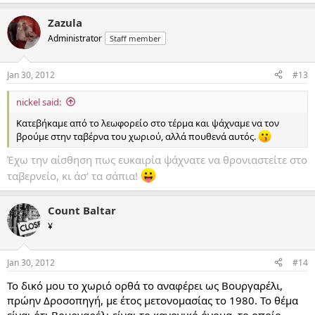
Zazula
Administrator
Staff member
Jan 30, 2012
#13
nickel said:
Κατεβήκαμε από το λεωφορείο στο τέρμα και ψάχναμε να τον
βρούμε στην ταβέρνα του χωριού, αλλά πουθενά αυτός.
Έχω την αίσθηση πως ευκαιρία ψάχνατε να θρονιαστείτε στο
ταβερνείο, κι άσ' τα σάπια!
Count Baltar
¥
Jan 30, 2012
#14
Το δικό μου το χωριό ορθά το αναφέρει ως Βουργαρέλι,
πρώην Δροσοπηγή, με έτος μετονομασίας το 1980. Το θέμα
είναι ότι Βουργαρέλι είναι το κανονικό όνομα, το οποίο