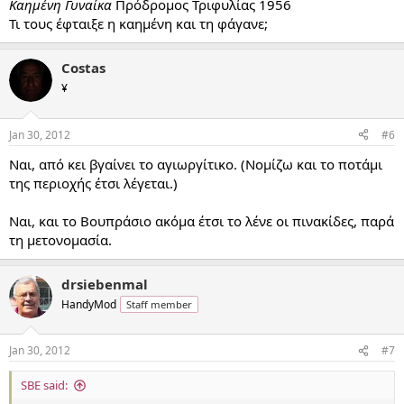
Καημένη Γυναίκα
Πρόδρομος Τριφυλίας 1956
Τι τους έφταιξε η καημένη και τη φάγανε;
Costas
¥
Jan 30, 2012
#6
Ναι, από κει βγαίνει το αγιωργίτικο. (Νομίζω και το ποτάμι
της περιοχής έτσι λέγεται.)
Ναι, και το Βουπράσιο ακόμα έτσι το λένε οι πινακίδες, παρά
τη μετονομασία.
drsiebenmal
HandyMod
Staff member
Jan 30, 2012
#7
SBE said: