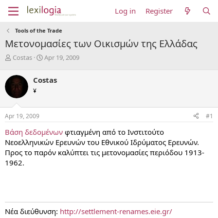
Log in
Register
Tools of the Trade
Μετονομασίες των Οικισμών της Ελλάδας
T
S
Costas
Apr 19, 2009
h
t
r
a
Costas
e
r
¥
a
t
d
d
s
a
Apr 19, 2009
#1
t
t
a
e
Βάση δεδομένων
φτιαγμένη από το Ινστιτούτο
r
Νεοελληνικών Ερευνών του Εθνικού Ιδρύματος Ερευνών.
t
Προς το παρόν καλύπτει τις μετονομασίες περιόδου 1913-
e
1962.
r
Νέα διεύθυνση:
http://settlement-renames.eie.gr/