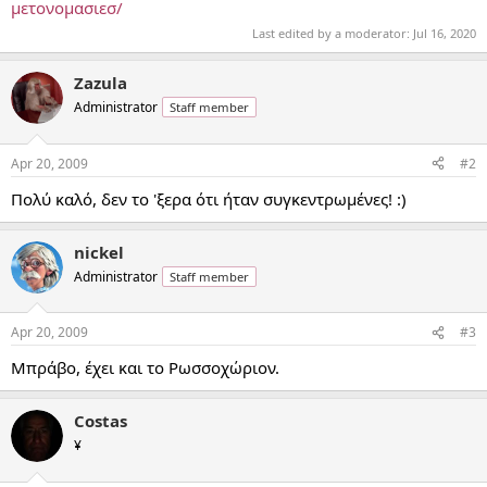
μετονομασιεσ/
Last edited by a moderator:
Jul 16, 2020
Zazula
Administrator
Staff member
Apr 20, 2009
#2
Πολύ καλό, δεν το 'ξερα ότι ήταν συγκεντρωμένες! :)
nickel
Administrator
Staff member
Apr 20, 2009
#3
Μπράβο, έχει και το Ρωσσοχώριον.
Costas
¥