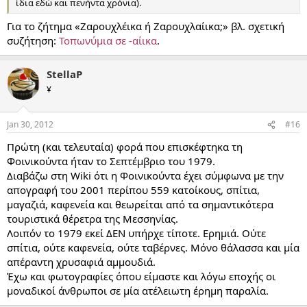
ίδια εδώ και πενήντα χρόνια).
Για το ζήτημα «Ζαρουχλέικα ή Ζαρουχλαίικα;» βλ. σχετική
συζήτηση:
Τοπωνύμια σε -αίικα
.
StellaP
¥
Jan 30, 2012
#16
Πρώτη (και τελευταία) φορά που επισκέφτηκα τη
Φοινικούντα ήταν το Σεπτέμβριο του 1979.
Διαβάζω στη Wiki ότι η Φοινικούντα έχει σύμφωνα με την
απογραφή του 2001 περίπου 559 κατοίκους, σπίτια,
μαγαζιά, καφενεία και θεωρείται από τα σημαντικότερα
τουριστικά θέρετρα της Μεσσηνίας.
Λοιπόν το 1979 εκεί ΔΕΝ υπήρχε τίποτε. Ερημιά. Ούτε
σπίτια, ούτε καφενεία, ούτε ταβέρνες. Μόνο θάλασσα και μία
απέραντη χρυσαφιά αμμουδιά.
Έχω και φωτογραφίες όπου είμαστε και λόγω εποχής οι
μοναδικοί άνθρωποι σε μία ατέλειωτη έρημη παραλία.