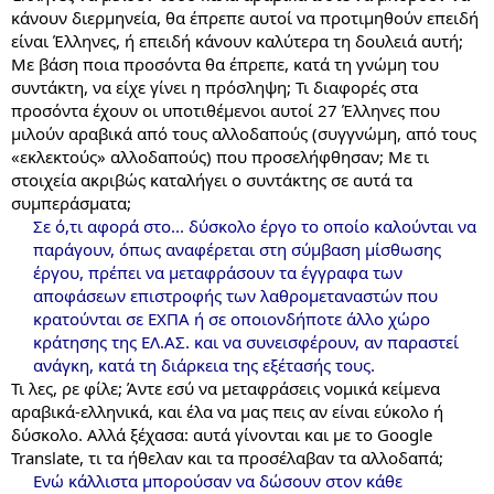
κάνουν διερμηνεία, θα έπρεπε αυτοί να προτιμηθούν επειδή
είναι Έλληνες, ή επειδή κάνουν καλύτερα τη δουλειά αυτή;
Με βάση ποια προσόντα θα έπρεπε, κατά τη γνώμη του
συντάκτη, να είχε γίνει η πρόσληψη; Τι διαφορές στα
προσόντα έχουν οι υποτιθέμενοι αυτοί 27 Έλληνες που
μιλούν αραβικά από τους αλλοδαπούς (συγγνώμη, από τους
«εκλεκτούς» αλλοδαπούς) που προσελήφθησαν; Με τι
στοιχεία ακριβώς καταλήγει ο συντάκτης σε αυτά τα
συμπεράσματα;
Σε ό,τι αφορά στο... δύσκολο έργο το οποίο καλούνται να
παράγουν, όπως αναφέρεται στη σύμβαση μίσθωσης
έργου, πρέπει να μεταφράσουν τα έγγραφα των
αποφάσεων επιστροφής των λαθρομεταναστών που
κρατούνται σε ΕΧΠΑ ή σε οποιονδήποτε άλλο χώρο
κράτησης της ΕΛ.ΑΣ. και να συνεισφέρουν, αν παραστεί
ανάγκη, κατά τη διάρκεια της εξέτασής τους.
Τι λες, ρε φίλε; Άντε εσύ να μεταφράσεις νομικά κείμενα
αραβικά-ελληνικά, και έλα να μας πεις αν είναι εύκολο ή
δύσκολο. Αλλά ξέχασα: αυτά γίνονται και με το Google
Translate, τι τα ήθελαν και τα προσέλαβαν τα αλλοδαπά;
Ενώ κάλλιστα μπορούσαν να δώσουν στον κάθε