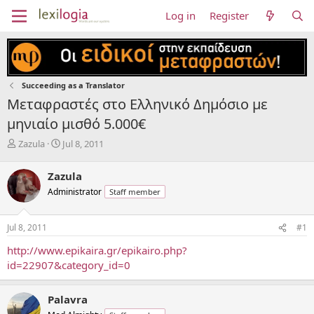
Log in
Register
Succeeding as a Translator
Μεταφραστές στο Ελληνικό Δημόσιο με
μηνιαίο μισθό 5.000€
T
S
Zazula
Jul 8, 2011
h
t
r
a
Zazula
e
r
Administrator
Staff member
a
t
d
d
s
a
Jul 8, 2011
#1
t
t
a
e
http://www.epikaira.gr/epikairo.php?
r
id=22907&category_id=0
t
e
r
Palavra