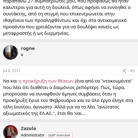
παραπάνω 27 συμπατριώτες μου, που προφανώς θα ήταν
καλύτεροι για αυτή τη δουλειά, όπως αφήνει να εννοηθεί ο
συντάκτης, από τη στιγμή που επικεντρώνεται στην
ιθαγένεια των προσληφθέντων, και όχι στα αντικειμενικά
προσόντα που χρειάζονται για να δουλέψει κανείς ως
μεταφραστής ή ως διερμηνέας.
rogne
¥
Jul 8, 2011
#3
Να και
η προκήρυξη των θέσεων
(ένα από τα "ντοκουμέντα"
που λέει ότι διαθέτει ο δαιμόνιος ρεπόρτερ). Πώς, τώρα,
μπορούσαν να συναφθούν 6μηνες συμβάσεις όταν η
προκήρυξη έγινε τον Φεβρουάριο και το όλο έργο έληγε στα
τέλη Ιουνίου, άγνωστο. Αλλά για να το λέει "ανώτατος
αξιωματικός της ΕΛ.ΑΣ.", έτσι θα 'ναι...
Zazula
Administrator
Staff member