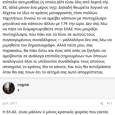
επίπεδο αντιμισθίας (η οποία ΔΕΝ είναι όλη από λεφτά τής
ΕΕ, αλλά μόνον ένα μέρος της): Δηλαδή θεωρείτε λογικό να
δέχεται το ίδιο το κράτος μεταφραστές τόσο πολλών
ταχυτήτων; Εννοώ το να αμείβει κάποιον με πεντοχίλιαρο
μηνιάτικο και κάποιον άλλον με 17€ την ώρα. Δεν σας λέω
να πάτε να διαμαρτυρηθείτε στην ΕΛΑΣ που μοιράζει
πεντοχίλιαρα, που πάει και τα δίνει σε αυτούς τους
συγκεκριμένους συναδέλφους — μαλλαλόγια δεν σας λέω να
μιμηθείτε τον δημοσιογράφο. Αλλά πείτε μου, σας
παρακαλώ, θα πάει έστω και ένας από εσάς να ζητήσει να
αμείβονται σε ανάλογα επίπεδα (τηρουμένων των όποιων
αναλογιών) όλοι οι υπόλοιποι συνάδελφοι τους οποίους
απασχολεί το κράτος; Θα το κάνετε; Και πώς θα αντιδράσετε
όταν θα σας πουν ότι το αίτημά σας αυτό απορρίπτεται;
rogne
¥
Jul 9, 2011
#11
Η ΕΛ.ΑΣ. είναι μάλλον ο μόνος κρατικός φορέας που (εκτός