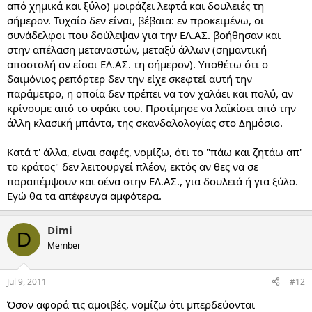
από χημικά και ξύλο) μοιράζει λεφτά και δουλειές τη
σήμερον. Τυχαίο δεν είναι, βέβαια: εν προκειμένω, οι
συνάδελφοι που δούλεψαν για την ΕΛ.ΑΣ. βοήθησαν και
στην απέλαση μεταναστών, μεταξύ άλλων (σημαντική
αποστολή αν είσαι ΕΛ.ΑΣ. τη σήμερον). Υποθέτω ότι ο
δαιμόνιος ρεπόρτερ δεν την είχε σκεφτεί αυτή την
παράμετρο, η οποία δεν πρέπει να τον χαλάει και πολύ, αν
κρίνουμε από το υφάκι του. Προτίμησε να λαϊκίσει από την
άλλη κλασική μπάντα, της σκανδαλολογίας στο Δημόσιο.
Κατά τ' άλλα, είναι σαφές, νομίζω, ότι το "πάω και ζητάω απ'
το κράτος" δεν λειτουργεί πλέον, εκτός αν θες να σε
παραπέμψουν και σένα στην ΕΛ.ΑΣ., για δουλειά ή για ξύλο.
Εγώ θα τα απέφευγα αμφότερα.
Dimi
D
Member
Jul 9, 2011
#12
Όσον αφορά τις αμοιβές, νομίζω ότι μπερδεύονται