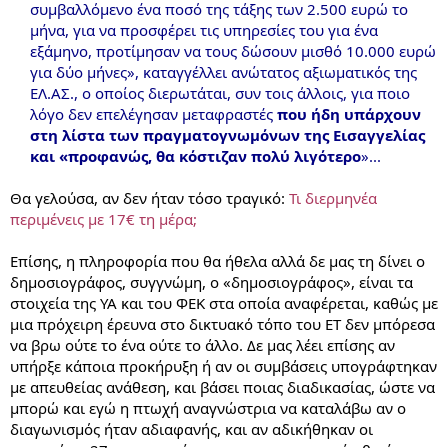
συμβαλλόμενο ένα ποσό της τάξης των 2.500 ευρώ το
μήνα, για να προσφέρει τις υπηρεσίες του για ένα
εξάμηνο, προτίμησαν να τους δώσουν μισθό 10.000 ευρώ
για δύο μήνες», καταγγέλλει ανώτατος αξιωματικός της
ΕΛ.ΑΣ., ο οποίος διερωτάται, συν τοις άλλοις, για ποιο
λόγο δεν επελέγησαν μεταφραστές
που ήδη υπάρχουν
στη λίστα των πραγματογνωμόνων της Εισαγγελίας
και «προφανώς, θα κόστιζαν πολύ λιγότερο
»...
Θα γελούσα, αν δεν ήταν τόσο τραγικό:
Τι διερμηνέα
περιμένεις με 17€ τη μέρα;
Επίσης, η πληροφορία που θα ήθελα αλλά δε μας τη δίνει ο
δημοσιογράφος, συγγνώμη, ο «δημοσιογράφος», είναι τα
στοιχεία της ΥΑ και του ΦΕΚ στα οποία αναφέρεται, καθώς με
μια πρόχειρη έρευνα στο δικτυακό τόπο του ΕΤ δεν μπόρεσα
να βρω ούτε το ένα ούτε το άλλο. Δε μας λέει επίσης αν
υπήρξε κάποια προκήρυξη ή αν οι συμβάσεις υπογράφτηκαν
με απευθείας ανάθεση, και βάσει ποιας διαδικασίας, ώστε να
μπορώ και εγώ η πτωχή αναγνώστρια να καταλάβω αν ο
διαγωνισμός ήταν αδιαφανής, και αν αδικήθηκαν οι