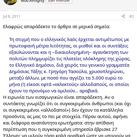
Mod Almighty
Staff member
Jul 8, 2011
#2
Ελαφρώς απαράδεκτο το άρθρο σε μερικά σημεία:
Τη στιγμή που ο ελληνικός λαός έρχεται αντιμέτωπος με
πρωτοφανή μέτρα λιτότητας, οι μισθοί και οι συντάξεις
εξαϋλώνονται και η –δικαιολογημένη– αγανάκτηση των
πολιτών πλημμυρίζει τις πλατείες ολόκληρης της χώρας,
το Ελληνικό Δημόσιο, διά χειρός του γενικού γραμματέα
Δημόσιας Τάξης κ. Γρηγόρη Τασούλα, χρυσοπληρώνει,
μεταξύ άλλων, με ποσό που αγγίζει τα 5.000 ευρώ το
μήνα (!) είκοσι εφτά «εκλεκτούς» αλλοδαπούς, οι οποίοι
έχουν το προνόμιο να ομιλούν... αραβικά.
Η ειρωνία των εισαγωγικών είναι απαράδεκτη. Αν ο
συντάκτης γνωρίζει ότι οι συγκεκριμένοι άνθρωποι (και όχι
οι συγκεκριμένοι «αλλοδαποί») δεν έχουν τα κατάλληλα
προσόντα, ας μας το πει με στοιχεία. Πέραν αυτού, αφήνει
και διάφορα αναπάντητα ερωτήματα: στην απίθανη
περίπτωση που η συγκεκριμένη υπηρεσία έβρισκε 27
Έλληνες να μιλούν τόσο καλά αραβικά ώστε να μπορούν να