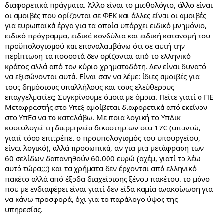
διαφορετικά πράγματα. Άλλο είναι το μισθολόγιο, άλλο είναι
οι αμοιβές που ορίζονται σε ΦΕΚ και άλλες είναι οι αμοιβές
για ευρωπαϊκά έργα για τα οποία υπάρχει ειδικό μνημόνιο,
ειδικό πρόγραμμα, ειδικά κονδύλια και ειδική κατανομή του
προϋπολογισμού και επαναλαμβάνω ότι σε αυτή την
περίπτωση τα ποσοστά δεν ορίζονται από το ελληνικό
κράτος αλλά από τον κύριο χρηματοδότη. Δεν είναι δυνατό
να εξισώνονται αυτά. Είναι σαν να λέμε: ίδιες αμοιβές για
τους δημόσιους υπαλλήλους και τους ελεύθερους
επαγγελματίες; Συγκρίνουμε όμοια με όμοια. Πείτε γιατί ο ΠΕ
Μεταφραστής στο Υπεξ αμοίβεται διαφορετικά από εκείνον
στο ΥπΕσ να το καταλάβω. Με ποια λογική το ΥπΔικ
κοστολογεί τη διερμηνεία δικαστηρίων στα 17€ (απαντώ,
γιατί τόσο επιτρέπει ο προυπολογισμός του υπουργείου,
είναι λογικό), αλλά προσωπικά, αν για μια μετάφραση των
60 σελίδων δαπανηθούν 60.000 ευρώ (αχέμ, γιατί το λέω
αυτό τώρα;;;) και τα χρήματα δεν έρχονται από ελληνικό
πακέτο αλλά από έξοδα διαχείρισης ξένου πακέτου, το μόνο
που με ενδιαφέρει είναι γιατί δεν είδα καμία ανακοίνωση για
να κάνω προσφορά, όχι για το παράλογο ύψος της
υπηρεσίας.