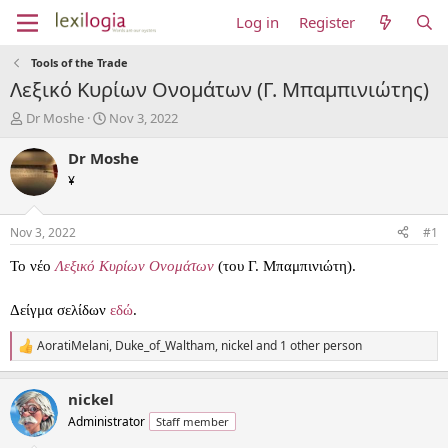
Log in
Register
Tools of the Trade
Λεξικό Κυρίων Ονομάτων (Γ. Μπαμπινιώτης)
T
S
Dr Moshe
Nov 3, 2022
h
t
r
a
Dr Moshe
e
r
¥
a
t
d
d
s
a
Nov 3, 2022
#1
t
t
a
e
Το νέο
Λεξικό Κυρίων Ονομάτων
(του Γ. Μπαμπινιώτη).
r
t
Δείγμα σελίδων
εδώ
.
e
r
AoratiMelani
,
Duke_of_Waltham
,
nickel
and 1 other person
R
e
a
nickel
c
t
Administrator
Staff member
i
o