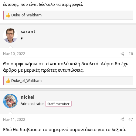
έκτασης, που είναι δύσκολο να περιγραφεί.
Duke_of_Waltham
R
e
a
sarant
c
t
¥
i
o
n
Nov 10, 2022
#6
s
:
Θα συμφωνήσω ότι είναι πολύ καλή δουλειά. Αύριο θα έχω
άρθρο με μερικές πρώτες εντυπώσεις.
Duke_of_Waltham
R
e
a
nickel
c
t
Administrator
Staff member
i
o
n
Nov 11, 2022
#7
s
:
Εδώ θα διαβάσετε το σημερινό σαραντάκειο για το λεξικό.