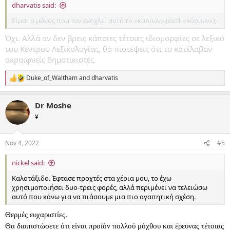
dharvatis said:
Είμαι ο μόνος που τον ενοχλεί αυτό το «κυρίων» (αντί «κύριων»);
Όχι. Αλλά αν δεν βρεις κάποιες τέτοιες ιδιομορφίες σε λεξικό
του Κέντρου Λεξικολογίας, θα πιστέψεις ότι το κατέλαβαν
ακραιφνείς δημοτικιστές.
Duke_of_Waltham
and
dharvatis
R
e
a
Dr Moshe
c
t
¥
i
o
n
Nov 4, 2022
#5
s
:
nickel said:
Καλοτάξιδο. Έφτασε προχτές στα χέρια μου, το έχω
χρησιμοποιήσει δυο-τρεις φορές, αλλά περιμένει να τελειώσω
αυτό που κάνω για να πιάσουμε μια πιο αγαπητική σχέση.
Θερμές ευχαριστίες.
Θα διαπιστώσετε ότι είναι προϊόν πολλού μόχθου και έρευνας τέτοιας