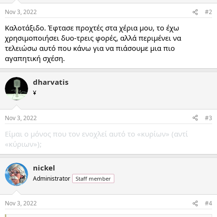
n
Nov 3, 2022
#2
s
:
Καλοτάξιδο. Έφτασε προχτές στα χέρια μου, το έχω
χρησιμοποιήσει δυο-τρεις φορές, αλλά περιμένει να
τελειώσω αυτό που κάνω για να πιάσουμε μια πιο
αγαπητική σχέση.
dharvatis
¥
Nov 3, 2022
#3
Είμαι ο μόνος που τον ενοχλεί αυτό το «κυρίων» (αντί
«κύριων»);
nickel
Administrator
Staff member
Nov 3, 2022
#4