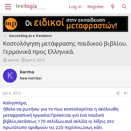
Log in
Register
Succeeding as a Translator
Κοστολόγηση μετάφρασης παιδικού βιβλίου.
Γερμανικά προς Ελληνικά.
T
S
karma
Jun 6, 2012
h
t
r
a
karma
K
e
r
New member
a
t
d
d
s
a
Jun 6, 2012
#1
t
t
a
e
Καλησπέρα,
r
ήθελα να ρωτήσω για το πως κοστολογείται η ακόλουθη
t
μεταφραστική εργασία:Πρόκειται για ένα παιδικό
e
βιβλίο,εκτάσεως 170 σελίδων,ανά σελίδα οι λέξεις στο
r
πρωτότυπο αριθμούν τις 220 περίπου,ίσως κάτι