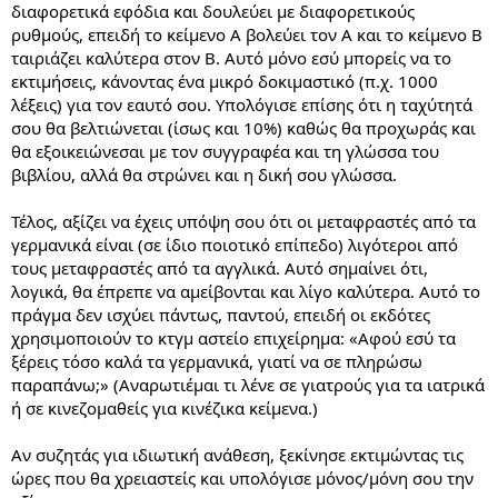
διαφορετικά εφόδια και δουλεύει με διαφορετικούς
ρυθμούς, επειδή το κείμενο Α βολεύει τον Α και το κείμενο Β
ταιριάζει καλύτερα στον Β. Αυτό μόνο εσύ μπορείς να το
εκτιμήσεις, κάνοντας ένα μικρό δοκιμαστικό (π.χ. 1000
λέξεις) για τον εαυτό σου. Υπολόγισε επίσης ότι η ταχύτητά
σου θα βελτιώνεται (ίσως και 10%) καθώς θα προχωράς και
θα εξοικειώνεσαι με τον συγγραφέα και τη γλώσσα του
βιβλίου, αλλά θα στρώνει και η δική σου γλώσσα.
Τέλος, αξίζει να έχεις υπόψη σου ότι οι μεταφραστές από τα
γερμανικά είναι (σε ίδιο ποιοτικό επίπεδο) λιγότεροι από
τους μεταφραστές από τα αγγλικά. Αυτό σημαίνει ότι,
λογικά, θα έπρεπε να αμείβονται και λίγο καλύτερα. Αυτό το
πράγμα δεν ισχύει πάντως, παντού, επειδή οι εκδότες
χρησιμοποιούν το κτγμ αστείο επιχείρημα: «Αφού εσύ τα
ξέρεις τόσο καλά τα γερμανικά, γιατί να σε πληρώσω
παραπάνω;» (Αναρωτιέμαι τι λένε σε γιατρούς για τα ιατρικά
ή σε κινεζομαθείς για κινέζικα κείμενα.)
Αν συζητάς για ιδιωτική ανάθεση, ξεκίνησε εκτιμώντας τις
ώρες που θα χρειαστείς και υπολόγισε μόνος/μόνη σου την