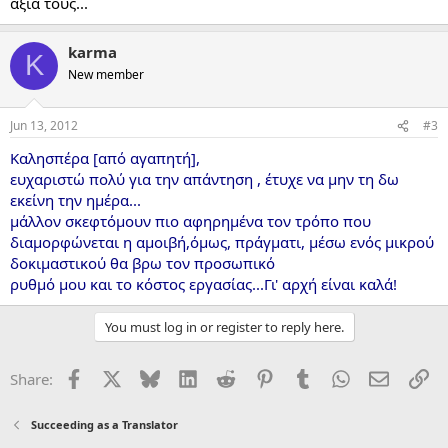
αξία τους...
karma
K
New member
Jun 13, 2012
#3
Καλησπέρα [από αγαπητή],
ευχαριστώ πολύ για την απάντηση , έτυχε να μην τη δω
εκείνη την ημέρα...
μάλλον σκεφτόμουν πιο αφηρημένα τον τρόπο που
διαμορφώνεται η αμοιβή,όμως, πράγματι, μέσω ενός μικρού
δοκιμαστικού θα βρω τον προσωπικό
ρυθμό μου και το κόστος εργασίας...Γι' αρχή είναι καλά!
You must log in or register to reply here.
Facebook
X
Bluesky
LinkedIn
Reddit
Pinterest
Tumblr
WhatsApp
Email
Li
Share:
Succeeding as a Translator