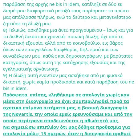
παράβαση της αρχής ne bis in idem, κατέληξε σε δύο εκ
διαμέτρου διαφορετικά μεταξύ τους πορίσματα: το πρώτο
μας απάλλασσε πλήρως, ενώ το δεύτερο και μεταγενέστερο
ζητούσε τη δίωξή μου.
8) Τελικώς, ασκήθηκε μια άνευ προηγουμένου – ίσως και για
τα διεθνή δικαστικά χρονικά- ποινική δίωξη, όχι από τη
δικαστική εξουσία, αλλά από το κοινοβούλιο, εις βάρος
όλων των εισαγγελέων διαφθοράς, δηλ. εμού και των
συναδέλφων μου, καθώς και δημοσιογράφων, με βαρύτατες
κατηγορίες, όπως αυτή της κατάχρησης εξουσίας και της
εγκληματικής οργάνωσης.
9) Η δίωξη αυτή εναντίον μας ασκήθηκε από μη φυσικό
δικαστή, χωρίς καμία προδικασία και κατά παράβαση του ne
bis in idem.
Π
ρόσφατα, επίσης, κληθήκαμε σε απολογία χωρίς καν
μέσα στη δικογραφία να έχει συμπεριληφθεί παρά τα
σχετικά επίμονα αιτήματά μας, η βασική δικογραφία
της Novartis, την οποία εμείς ερευνούσαμε και από την
οποία περίτρανα αποδεικνύεται η αθωότητά μας.
Να σημειώσω επιπλέον ότι μας δόθηκε προθεσμία για
απολογία μόλις 15 ημερών, όταν η δικογραφία αριθμεί