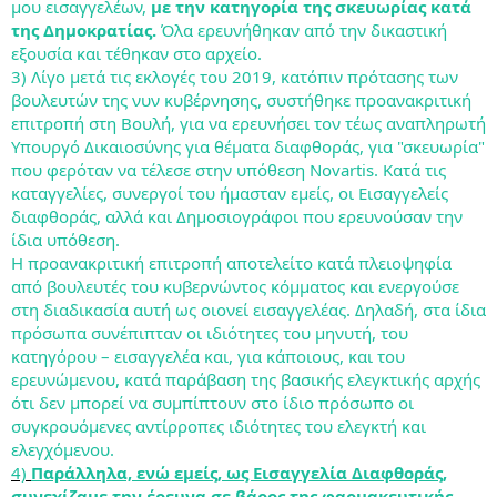
μου εισαγγελέων,
με την κατηγορία της σκευωρίας κατά
της Δημοκρατίας.
Όλα ερευνήθηκαν από την δικαστική
εξουσία και τέθηκαν στο αρχείο.
3) Λίγο μετά τις εκλογές του 2019, κατόπιν πρότασης των
βουλευτών της νυν κυβέρνησης, συστήθηκε προανακριτική
επιτροπή στη Βουλή, για να ερευνήσει τον τέως αναπληρωτή
Υπουργό Δικαιοσύνης για θέματα διαφθοράς, για "σκευωρία"
που φερόταν να τέλεσε στην υπόθεση Novartis. Κατά τις
καταγγελίες, συνεργοί του ήμασταν εμείς, οι Εισαγγελείς
διαφθοράς, αλλά και Δημοσιογράφοι που ερευνούσαν την
ίδια υπόθεση.
Η προανακριτική επιτροπή αποτελείτο κατά πλειοψηφία
από βουλευτές του κυβερνώντος κόμματος και ενεργούσε
στη διαδικασία αυτή ως οιονεί εισαγγελέας. Δηλαδή, στα ίδια
πρόσωπα συνέπιπταν οι ιδιότητες του μηνυτή, του
κατηγόρου – εισαγγελέα και, για κάποιους, και του
ερευνώμενου, κατά παράβαση της βασικής ελεγκτικής αρχής
ότι δεν μπορεί να συμπίπτουν στο ίδιο πρόσωπο οι
συγκρουόμενες αντίρροπες ιδιότητες του ελεγκτή και
ελεγχόμενου.
4)
Παράλληλα, ενώ εμείς, ως Εισαγγελία Διαφθοράς,
συνεχίζαμε την έρευνα σε βάρος της φαρμακευτικής