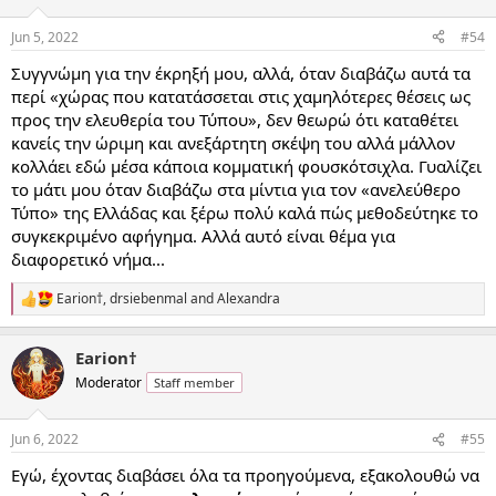
Jun 5, 2022
#54
Συγγνώμη για την έκρηξή μου, αλλά, όταν διαβάζω αυτά τα
περί «χώρας που κατατάσσεται στις χαμηλότερες θέσεις ως
προς την ελευθερία του Τύπου», δεν θεωρώ ότι καταθέτει
κανείς την ώριμη και ανεξάρτητη σκέψη του αλλά μάλλον
κολλάει εδώ μέσα κάποια κομματική φουσκότσιχλα. Γυαλίζει
το μάτι μου όταν διαβάζω στα μίντια για τον «ανελεύθερο
Τύπο» της Ελλάδας και ξέρω πολύ καλά πώς μεθοδεύτηκε το
συγκεκριμένο αφήγημα. Αλλά αυτό είναι θέμα για
διαφορετικό νήμα...
Earion†
,
drsiebenmal
and
Alexandra
R
e
a
Earion†
c
t
Moderator
Staff member
i
o
n
Jun 6, 2022
#55
s
:
Εγώ, έχοντας διαβάσει όλα τα προηγούμενα, εξακολουθώ να