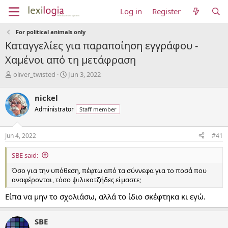
Log in
Register
For political animals only
Καταγγελίες για παραποίηση εγγράφου -
Χαμένοι από τη μετάφραση
T
S
oliver_twisted
Jun 3, 2022
h
t
r
a
nickel
e
r
Administrator
Staff member
a
t
d
d
s
a
Jun 4, 2022
#41
t
t
a
e
SBE said:
r
t
Όσο για την υπόθεση, πέφτω από τα σύννεφα για το ποσά που
e
αναφέρονται, τόσο ψιλικατζήδες είμαστε;
r
Είπα να μην το σχολιάσω, αλλά το ίδιο σκέφτηκα κι εγώ.
SBE