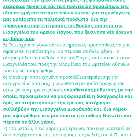
εταιρείας Novartis και των πολιτικών προσώπων, την
ίδια στιγμή κατέστημεν ερευνώμενοι για τις ενέργειες
μας αυτές από τα πολιτικά πρόσωπα, δια της
προανακριτικής επιτροπής της Βουλής, και από την
Εισαγγελία του Αρείου Πάγου, που ξεκίνησε νέα έρευνα
εις βάρος μας.
5) Ταυτόχρονα, γίνονταν συστηματικές προσπάθειες να μας
αφαιρεθεί η υπόθεση και να περάσει σε άλλα χέρια. Το
αίτημα μάλιστα υπέβαλε ο Άρειος Πάγος, δια του ανώτατου
Εισαγγελέα του, προς την Ολομέλεια του Εφετείου Αθηνών,
που όμως απορρίφθηκε.
6) Μετά την αποτυχημένη προσπάθεια αφαίρεσης της
δικογραφίας από μας, η νομοθετική εξουσία προχώρησε
στην ψήφιση πρωτοφανούς
νομοθετικής ρύθμισης, με την
οποία, προκειμένου να μας αφαιρεθεί η δικογραφία και,
άρα, να σταματήσουμε την έρευνα, κατήργησε
συλλήβδην την Εισαγγελία Διαφθοράς και, δια νόμου
μας αφαιρέθηκε «εν μια νυκτί» η υπόθεση Novartis και
πέρασε σε άλλα χέρια.
7) Στο μεταξύ, η εις βάρος μας έρευνα, που είχε ανατεθεί σε
δύο ανεξάρτητους και ισόκυρους εισαγγελείς του Α.Π., κατά