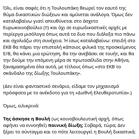
στη δικογραφία να έχει συμπεριληφθεί παρά τα σχετικά
επίμονα αιτήματά μας, η βασική δικογραφία της Novartis, την
Όλι, είναι σαφές ότι η Τουλουπάκη θεωρεί τον εαυτό της
οποία εμείς ερευνούσαμε και από την οποία περίτρανα
θύμα δικαστικών διώξεων και αμύνεται ανάλογα. Όμως δεν
αποδεικνύεται η αθωότητά μας.
καταλαβαίνω γιατί απευθύνεται στο άσχετο
Να σημειώσω επιπλέον ότι μας δόθηκε προθεσμία για
Ευρωκοινοβούλιο (!!) και όχι σε ευρωδικαστικές αρχές με
απολογία μόλις 15 ημερών, όταν η δικογραφία αριθμεί περί
περίεργα μισόλογα όπως αυτά τα δυο που διάλεξα πιο πάνω
τις 300.000 σελίδες!
και σχολιάζω στη συνέχεια. Ή ίσως καταλαβαίνω: επειδή στο
ΕΚΒ θα πάρει την επιστολή κάποιος φιλικά της προσκείμενος
Ε/Β, θα κάνει μια ερώτηση, θα την ανεβάσει σε τουήτ, και θα
την δούμε την επόμενη μέρα σε πρωτοσέλιδα στην Αθήνα,
ξαναμασημένα όλα αυτά, με τίτλους όπως «στο ΕΚΒ το
σκάνδαλο της δίωξης Τουλουπάκη».
(Δεν είναι φανταστικό σενάριο, είδαμε τον μηχανισμό
πρόσφατα με το ανέκδοτο για τη «Διεθνή Ελευθεροτυπία».)
Όμως, ειλικρινά:
Της άσκησε η Βουλή
(ως κοινοβουλευτική αρχή, όπως
αφήνει να εννοηθεί)
ποινική δίωξη;
Σοβαρά, τώρα; Δεν
ξέρει το σύνταγμα και το πότε λειτουργεί η Βουλή δικαστικά;