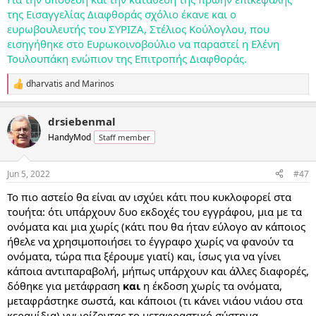
της Εισαγγελίας Διαφθοράς σχόλιο έκανε και ο
ευρωβουλευτής του ΣΥΡΙΖΑ, Στέλιος Κούλογλου, που
εισηγήθηκε στο Ευρωκοινοβούλιο να παραστεί η Ελένη
Τουλουπάκη ενώπιον της Επιτροπής Διαφθοράς.
dharvatis
and
Marinos
R
e
a
drsiebenmal
c
t
HandyMod
Staff member
i
o
n
Jun 5, 2022
#47
s
:
Το πιο αστείο θα είναι αν ισχύει κάτι που κυκλοφορεί στα
τουήτα: ότι υπάρχουν δυο εκδοχές του εγγράφου, μια με τα
ονόματα και μια χωρίς (κάτι που θα ήταν εύλογο αν κάποιος
ήθελε να χρησιμοποιήσει το έγγραφο χωρίς να φανούν τα
ονόματα, τώρα πια ξέρουμε γιατί) και, ίσως για να γίνει
κάποια αντιπαραβολή, μήπως υπάρχουν και άλλες διαφορές,
δόθηκε για μετάφραση
και
η έκδοση χωρίς τα ονόματα,
μεταφράστηκε σωστά, και κάποιοι (τι κάνει νιάου νιάου στα
κεραμίδια) γνωρίζοντας το μεταφραστικό σύστημα,