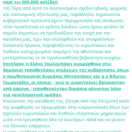
περί τις 300.000 σελίδες!
10) Πέρα από αυτό το συντονισμένο σχέδιο ηθικής, ψυχικής
και οικονομικής εξόντωσής μας, παράλληλα, σημαίνοντα
κυβερνητικά πρόσωπα έχουν περιφρονήσει και απαξιώσει
τόσο προκλητικά το κράτος δικαίου, ώστε έχουν φτάσει σε
σημείο δημοσίως να προδικάζουν την ενοχή και την
καταδίκη μας, πριν καν επιληφθούν και αποφασίσουν
δικαστικά όργανα, παραβιάζοντας το ευρωπαϊκώς και
διεθνώς κατοχυρωμένο τεκμήριο της αθωότητας και
μετατρέποντας το σε προδικασθείσα βεβαιότητα ενοχής».
Επιπλέον, η Ελένη Τουλουπάκη αναφέρθηκε στις
δημόσιες τοποθετήσεις στελεχών της κυβέρνησης, όπως
ο πρωθυπουργός Κυριάκος Μητσοτάκης και ο ο Άδωνις
Γεωργιάδης, οι οποίοι - ενώ οι εισαγγελείς βρίσκονταν
υπό έρευνα - τοποθετούνταν δημόσια κάνοντας λόγο
για «εγκληματική ομάδα».
Κλείνοντας την κατάθεσή της, ζήτησε από την Επιτροπή κατά
της Διαφθοράς να προχωρήσει στην ενεργοποίηση όλων των
σχετικών ευρωπαϊκών και διεθνών ελεγκτικών μηχανισμών,
ώστε «να ερευνηθούν όλα τα ανωτέρω» αλλά και να γίνουν
«οι δέουσες ενέργειες».
Για την υπόθεση και την κατάθεση της πρώην επικεφαλής