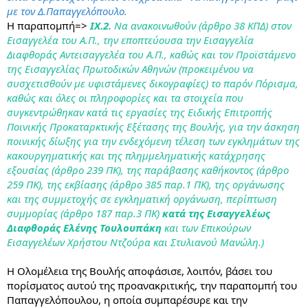
Τέλος, για να μην ακούσω και την άλλη τσιχλόφουσκα:
Σκάνδαλο
με τον Δ.Παπαγγελόπουλο.
Νοβάρτις προφανώς και υπήρξε.
Παγκόσμιο. Όπου
Η παραπομπή=>
IΧ.2.
Να ανακοινωθούν (άρθρο 38 ΚΠΔ) στον
εμπλέκονταν χιλιάδες γιατροί, φαρμακοποιοί,
συνεδριομάνατζερ, πλασιέ, μέλη τεχνικών επιτροπών και όλα όσα
Εισαγγελέα του Α.Π., την εποπτεύουσα την Εισαγγελία
έχουν έχει αποδειχτεί σε άλλες χώρες. Η Ελλάδα είναι η μοναδική
Διαφθοράς Αντεισαγγελέα του Α.Π., καθώς και τον Προϊστάμενο
χώρα όπου η έρευνα δεν στράφηκε προς αυτές τις κατευθύνσεις
της Εισαγγελίας Πρωτοδικών Αθηνών (προκειμένου να
αλλά προς την «αποκάλυψη των αρχισυνωμοτών», δηλαδή
συσχετισθούν με υφιστάμενες δικογραφίες) το παρόν Πόρισμα,
αντίπαλων πολιτικών προσώπων, με αποτέλεσμα γελοίες
καθώς και όλες οι πληροφορίες και τα στοιχεία που
κατηγορίες όπως και κατά υπηρεσιακού π/θ και την παρέλευση
συγκεντρώθηκαν κατά τις εργασίες της Ειδικής Επιτροπής
όλων των προθεσμιών για τη δίωξη «απλών» πολιτών. Από όλη
την ιστορία, έχει απομείνει ότι κάποιος λίγδας δήλωσε έναντι
Ποινικής Προκαταρκτικής Εξέτασης της Βουλής, για την άσκηση
αμοιβής στο FBI ότι ο Λοβέρδος δωροδοκήθηκε με 20.000 και ο
ποινικής δίωξης για την ενδεχόμενη τέλεση των εγκλημάτων της
λίγδας πήρε παρανόμως καθεστώς προστατευόμενου μάρτυρα
κακουργηματικής και της πλημμεληματικής κατάχρησης
ενώ η μαρτυρία του δεν θα έπρεπε να έχει ληφθεί υπόψη εξαρχής
εξουσίας (άρθρο 239 ΠΚ), της παράβασης καθήκοντος (άρθρο
σύμφωνα με το δικό μας δίκαιο, και πάνω σε αυτή τη μαρτυρία
259 ΠΚ), της εκβίασης (άρθρο 385 παρ.1 ΠΚ), της οργάνωσης
στήθηκε ένα ολόκληρο θέατρο με τις δέκα κάλπες κλπ κλπ.
και της συμμετοχής σε εγκληματική οργάνωση, περίπτωση
Όμως στην Ελλάδα δεν μπορείς να παίρνεις λεφτά για να
συμμορίας (άρθρο 187 παρ.3 ΠΚ)
κατά της Εισαγγελέως
καταγγείλεις κάποιον και να μένεις κρυφός. Και σε αντίθεση με το
Διαφθοράς Ελένης Τουλουπάκη
και των Επικούρων
αμερικανικό σύστημα, θεωρώ το δικό μας πιο σωστό.
Εισαγγελέων Χρήστου Ντζούρα και Στυλιανού Μανώλη.)
Η Ολομέλεια της Βουλής αποφάσισε, λοιπόν, βάσει του
πορίσματος αυτού της προανακριτικής, την παραπομπή του
Παπαγγελόπουλου, η οποία συμπαρέσυρε και την