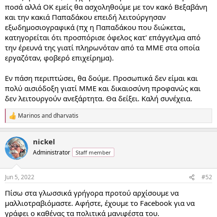
ποσά αλλά ΟΚ εμείς θα ασχοληθούμε με τον κακό Βεξαβάνη
και την κακιά Παπαδάκου επειδή λειτούργησαν
εξωδημοσιογραφικά (πχ η Παπαδάκου που διώκεται,
κατηγορείται ότι προσπόρισε όφελος κατ' επάγγελμα από
την έρευνά της γιατί πληρωνόταν από τα ΜΜΕ στα οποία
εργαζόταν, φοβερό επιχείρημα).
Εν πάση περιπτώσει, θα δούμε. Προσωπικά δεν είμαι και
πολύ αισιόδοξη γιατί ΜΜΕ και δικαιοσύνη προφανώς και
δεν λειτουργούν ανεξάρτητα. Θα δείξει. Καλή συνέχεια.
Marinos
and
dharvatis
R
e
a
nickel
c
t
Administrator
Staff member
i
o
n
Jun 5, 2022
#52
s
:
Πίσω στα γλωσσικά γρήγορα προτού αρχίσουμε να
μαλλιοτραβιόμαστε. Αφήστε, έχουμε το Facebook για να
γράφει ο καθένας τα πολιτικά μανιφέστα του.