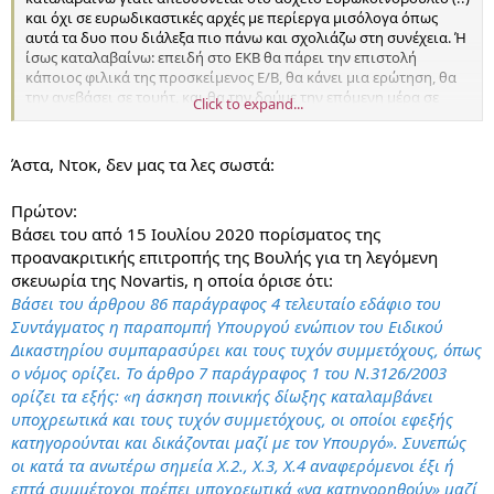
και όχι σε ευρωδικαστικές αρχές με περίεργα μισόλογα όπως
αυτά τα δυο που διάλεξα πιο πάνω και σχολιάζω στη συνέχεια. Ή
ίσως καταλαβαίνω: επειδή στο ΕΚΒ θα πάρει την επιστολή
κάποιος φιλικά της προσκείμενος Ε/Β, θα κάνει μια ερώτηση, θα
την ανεβάσει σε τουήτ, και θα την δούμε την επόμενη μέρα σε
Click to expand...
πρωτοσέλιδα στην Αθήνα, ξαναμασημένα όλα αυτά, με τίτλους
όπως «στο ΕΚΒ το σκάνδαλο της δίωξης Τουλουπάκη».
Άστα, Ντοκ, δεν μας τα λες σωστά:
(Δεν είναι φανταστικό σενάριο, είδαμε τον μηχανισμό πρόσφατα
με το ανέκδοτο για τη «Διεθνή Ελευθεροτυπία».)
Πρώτον:
Βάσει του από 15 Ιουλίου 2020 πορίσματος της
Όμως, ειλικρινά:
προανακριτικής επιτροπής της Βουλής για τη λεγόμενη
Της άσκησε η Βουλή
(ως κοινοβουλευτική αρχή, όπως αφήνει να
σκευωρία της Novartis, η οποία όρισε ότι:
εννοηθεί)
ποινική δίωξη;
Σοβαρά, τώρα; Δεν ξέρει το σύνταγμα
Βάσει του άρθρου 86 παράγραφος 4 τελευταίο εδάφιο του
και το πότε λειτουργεί η Βουλή δικαστικά;
Συντάγματος η παραπομπή Υπουργού ενώπιον του Ειδικού
Δικαστηρίου συμπαρασύρει και τους τυχόν συμμετόχους, όπως
Η δικογραφία που αριθμεί 300.000 σελίδες
δεν είναι αυτή που
ο νόμος ορίζει. Το άρθρο 7 παράγραφος 1 του Ν.3126/2003
είχε στα χέρια της επί Ψ χρόνια; Θα βρει κάτι που της είχε
ορίζει τα εξής: «η άσκηση ποινικής δίωξης καταλαμβάνει
διαφύγει; Το 15νθήμερο δεν της δίνεται για να απολογηθεί για
τον φάκελο Νοβάρτις αλλά για ένα συγκεκριμένο ζήτημα:
το θέμα
υποχρεωτικά και τους τυχόν συμμετόχους, οι οποίοι εφεξής
του προστατευόμενου μάρτυρα και αν γνώριζε ότι κακώς
κατηγορούνται και δικάζονται μαζί με τον Υπουργό». Συνεπώς
χαρακτηρίστηκε ως τέτοιος
.
οι κατά τα ανωτέρω σημεία Χ.2., Χ.3, Χ.4 αναφερόμενοι έξι ή
επτά συμμέτοχοι πρέπει υποχρεωτικά «να κατηγορηθούν» μαζί