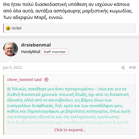
Θα ήταν πολύ διασκεδαστική υπόθεση αν ισχύουν κάποια
από όλα αυτά, αντάξια ασπόμαυρης μαρξιστικής κωμωδίας.
Των αδερφών Μαρξ, εννοώ.
nickel
R
e
a
drsiebenmal
c
t
HandyMod
Staff member
i
o
n
Jun 5, 2022
#48
s
:
oliver_twisted said:
8) Τελικώς, ασκήθηκε μια άνευ προηγουμένου – ίσως και για τα
διεθνή δικαστικά χρονικά- ποινική δίωξη, όχι από τη δικαστική
εξουσία, αλλά από το κοινοβούλιο, εις βάρος όλων των
εισαγγελέων διαφθοράς, δηλ. εμού και των συναδέλφων μου,
καθώς και δημοσιογράφων, με βαρύτατες κατηγορίες, όπως αυτή
της κατάχρησης εξουσίας και της εγκληματικής οργάνωσης.
9) Η δίωξη αυτή εναντίον μας ασκήθηκε από μη φυσικό δικαστή,
χωρίς καμία προδικασία και κατά παράβαση του ne bis in idem.
Click to expand...
Π
ρόσφατα, επίσης, κληθήκαμε σε απολογία χωρίς καν μέσα