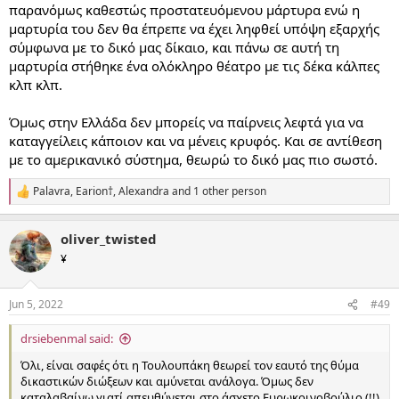
παρανόμως καθεστώς προστατευόμενου μάρτυρα ενώ η
μαρτυρία του δεν θα έπρεπε να έχει ληφθεί υπόψη εξαρχής
σύμφωνα με το δικό μας δίκαιο, και πάνω σε αυτή τη
μαρτυρία στήθηκε ένα ολόκληρο θέατρο με τις δέκα κάλπες
κλπ κλπ.
Όμως στην Ελλάδα δεν μπορείς να παίρνεις λεφτά για να
καταγγείλεις κάποιον και να μένεις κρυφός. Και σε αντίθεση
με το αμερικανικό σύστημα, θεωρώ το δικό μας πιο σωστό.
Palavra
,
Earion†
,
Alexandra
and 1 other person
R
e
a
oliver_twisted
c
t
¥
i
o
n
Jun 5, 2022
#49
s
:
drsiebenmal said:
Όλι, είναι σαφές ότι η Τουλουπάκη θεωρεί τον εαυτό της θύμα
δικαστικών διώξεων και αμύνεται ανάλογα. Όμως δεν
καταλαβαίνω γιατί απευθύνεται στο άσχετο Ευρωκοινοβούλιο (!!)