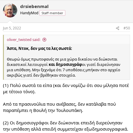
a
drsiebenmal
c
t
HandyMod
Staff member
i
o
n
Jun 5, 2022
#50
s
:
oliver_twisted said:
Άστα, Ντοκ, δεν μας τα λες σωστά:
Θεωρώ όμως πρωτοφανές σε μια χώρα δικαίου να διώκονται
δικαστικοί λειτουργοί
και δημοσιογράφ
οι γιατί διερεύνησαν
μια υπόθεση. Μην ξεχνάμε ότι 7 υποθέσεις μπήκαν στο αρχείο
ακριβώς γιατί δεν βρέθηκαν στοιχεία.
(1) Πολύ σωστά τα είπα (και δεν νομίζω ότι σου μίλησα ποτέ
με τέτοιο τόνο).
Από τα πρασινούλια που ανέβασες, δεν κατάλαβα πού
παραπέμπει η Βουλή την Τουλουπάκη.
(2) Οι δημοσιογράφοι δεν διώκονται επειδή διερεύνησαν
την υπόθεση αλλά επειδή συμμετείχαν εξωδημοσιογραφικά.