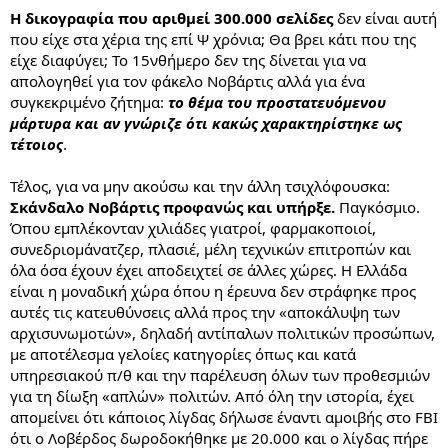
Η δικογραφία που αριθμεί 300.000 σελίδες
δεν είναι αυτή
που είχε στα χέρια της επί Ψ χρόνια; Θα βρει κάτι που της
είχε διαφύγει; Το 15νθήμερο δεν της δίνεται για να
απολογηθεί για τον φάκελο Νοβάρτις αλλά για ένα
συγκεκριμένο ζήτημα:
το θέμα του προστατευόμενου
μάρτυρα και αν γνώριζε ότι κακώς χαρακτηρίστηκε ως
τέτοιος
.
Τέλος, για να μην ακούσω και την άλλη τσιχλόφουσκα:
Σκάνδαλο Νοβάρτις προφανώς και υπήρξε.
Παγκόσμιο.
Όπου εμπλέκονταν χιλιάδες γιατροί, φαρμακοποιοί,
συνεδριομάνατζερ, πλασιέ, μέλη τεχνικών επιτροπών και
όλα όσα έχουν έχει αποδειχτεί σε άλλες χώρες. Η Ελλάδα
είναι η μοναδική χώρα όπου η έρευνα δεν στράφηκε προς
αυτές τις κατευθύνσεις αλλά προς την «αποκάλυψη των
αρχισυνωμοτών», δηλαδή αντίπαλων πολιτικών προσώπων,
με αποτέλεσμα γελοίες κατηγορίες όπως και κατά
υπηρεσιακού π/θ και την παρέλευση όλων των προθεσμιών
για τη δίωξη «απλών» πολιτών. Από όλη την ιστορία, έχει
απομείνει ότι κάποιος λίγδας δήλωσε έναντι αμοιβής στο FBI
ότι ο Λοβέρδος δωροδοκήθηκε με 20.000 και ο λίγδας πήρε