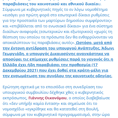
παραβιάσεις του κοινοτικού και εθνικού δικαίο
υ.
Σύμφωνα με κυβερνητικές πηγές το εν λόγω νομοθέτημα
«εισάγει για πρώτη φορά στο εσωτερικό δίκαιο ρυθμίσεις
για την προστασία των μαρτύρων δημοσίου συμφέροντος»
και «επιβάλλεται από το ενωσιακό δίκαιο» για ένα σύστημα
διαύλων αναφοράς (εσωτερικών και εξωτερικού) «χωρίς τη
θέσπιση του οποίου τα πρόσωπα δεν θα ενθαρρύνονταν να
αποκαλύπτουν τις παραβιάσεις αυτές».
Ωστόσο, μετά από
την έντονη αντίδραση του υπουργού Ανάπτυξης, Άδωνι
Γεωργιάδη, ο υπουργός Δικαιοσύνης αναγκάστηκε να
αποσύρει τις επίμαχες ρυθμίσεις παρά το γεγονός ότι η
Ελλάδα έχει ήδη παραβιάσει την προθεσμία (17
Δεκεμβρίου 2021) που έχει δοθεί στα κράτη-μέλη για
την ενσωμάτωση του συνόλου της κοινοτικής οδηγίας.
Ερώτηση σχετικά με το επεισόδιο στη συνεδρίαση του
υπουργικού συμβουλίου δέχθηκε χθες ο κυβερνητικός
εκπρόσωπος,
Γιάννης Οικονόμου
, ο οποίος διαβεβαίωσε
ότι «δεν υπήρξε καμία ένταση» και σημείωσε ότι το
νομοσχέδιο «εγκρίθηκε και θα κατατεθεί στη Βουλή,
σύμφωνα με τον κυβερνητικό προγραμματισμό, στην ώρα