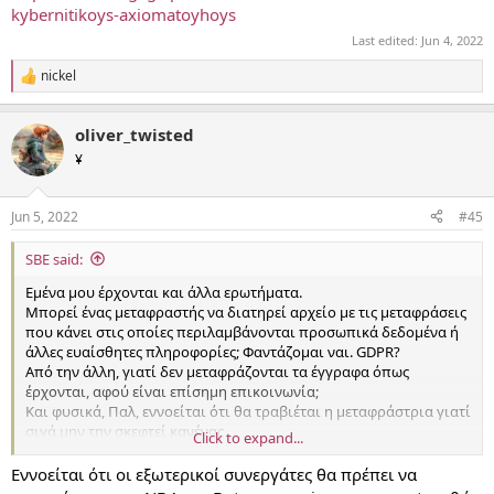
kybernitikoys-axiomatoyhoys
Last edited:
Jun 4, 2022
nickel
R
e
a
oliver_twisted
c
t
¥
i
o
n
Jun 5, 2022
#45
s
:
SBE said:
Εμένα μου έρχονται και άλλα ερωτήματα.
Μπορεί ένας μεταφραστής να διατηρεί αρχείο με τις μεταφράσεις
που κάνει στις οποίες περιλαμβάνονται προσωπικά δεδομένα ή
άλλες ευαίσθητες πληροφορίες; Φαντάζομαι ναι. GDPR?
Από την άλλη, γιατί δεν μεταφράζονται τα έγγραφα όπως
έρχονται, αφού είναι επίσημη επικοινωνία;
Και φυσικά, Παλ, εννοείται ότι θα τραβιέται η μεταφράστρια γιατί
σιγά μην την σκεφτεί κανένας.
Click to expand...
Όσο για την υπόθεση, πέφτω από τα σύννεφα για το ποσά που
αναφέρονται, τόσο ψιλικατζήδες είμαστε;
Εννοείται ότι οι εξωτερικοί συνεργάτες θα πρέπει να