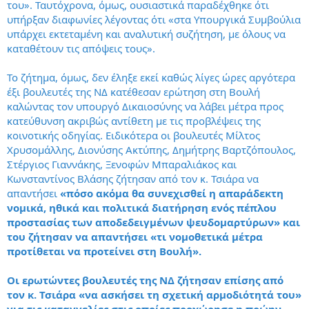
του». Ταυτόχρονα, όμως, ουσιαστικά παραδέχθηκε ότι
υπήρξαν διαφωνίες λέγοντας ότι «στα Υπουργικά Συμβούλια
υπάρχει εκτεταμένη και αναλυτική συζήτηση, με όλους να
καταθέτουν τις απόψεις τους».
Το ζήτημα, όμως, δεν έληξε εκεί καθώς λίγες ώρες αργότερα
έξι βουλευτές της ΝΔ κατέθεσαν ερώτηση στη Βουλή
καλώντας τον υπουργό Δικαιοσύνης να λάβει μέτρα προς
κατεύθυνση ακριβώς αντίθετη με τις προβλέψεις της
κοινοτικής οδηγίας. Ειδικότερα οι βουλευτές Μίλτος
Χρυσομάλλης, Διονύσης Ακτύπης, Δημήτρης Βαρτζόπουλος,
Στέργιος Γιαννάκης, Ξενοφών Μπαραλιάκος και
Κωνσταντίνος Βλάσης ζήτησαν από τον κ. Τσιάρα να
απαντήσει
«πόσο ακόμα θα συνεχισθεί η απαράδεκτη
νομικά, ηθικά και πολιτικά διατήρηση ενός πέπλου
προστασίας των αποδεδειγμένων ψευδομαρτύρων» και
του ζήτησαν να απαντήσει «τι νομοθετικά μέτρα
προτίθεται να προτείνει στη Βουλή».
Οι ερωτώντες βουλευτές της ΝΔ ζήτησαν επίσης από
τον κ. Τσιάρα «να ασκήσει τη σχετική αρμοδιότητά του»