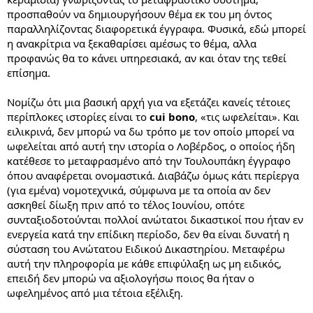
προσπαθούν να δημιουργήσουν θέμα εκ του μη όντος
παραλληλίζοντας διαφορετικά έγγραφα. Φυσικά, εδώ μπορεί
η ανακρίτρια να ξεκαθαρίσει αμέσως το θέμα, αλλα
προφανώς θα το κάνει υπηρεσιακά, αν και όταν της τεθεί
επίσημα.
Νομίζω ότι μια βασική αρχή για να εξετάζει κανείς τέτοιες
περίπλοκες ιστορίες είναι το
cui bono
, «τις ωφελείται». Και
ειλικρινά, δεν μπορώ να δω τρόπο με τον οποίο μπορεί να
ωφελείται από αυτή την ιστορία ο Λοβέρδος, ο οποίος ήδη
κατέθεσε το μεταφρασμένο από την Τουλουπάκη έγγραφο
όπου αναφέρεται ονομαστικά. Διαβάζω όμως κάτι περίεργα
(για εμένα) νομοτεχνικά, σύμφωνα με τα οποία αν δεν
ασκηθεί δίωξη πριν από το τέλος Ιουνίου, οπότε
συνταξιοδοτούνται πολλοί ανώτατοι δικαστικοί που ήταν εν
ενεργεία κατά την επίδικη περίοδο, δεν θα είναι δυνατή η
σύσταση του Ανώτατου Ειδικού Δικαστηρίου. Μεταφέρω
αυτή την πληροφορία με κάθε επιφύλαξη ως μη ειδικός,
επειδή δεν μπορώ να αξιολογήσω ποιος θα ήταν ο
ωφελημένος από μια τέτοια εξέλιξη.