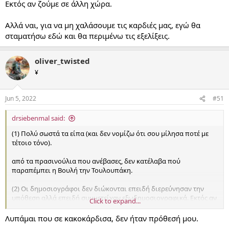
Εκτός αν ζούμε σε άλλη χώρα.
Αλλά ναι, για να μη χαλάσουμε τις καρδιές μας, εγώ θα
σταματήσω εδώ και θα περιμένω τις εξελίξεις.
oliver_twisted
¥
Jun 5, 2022
#51
drsiebenmal said:
(1) Πολύ σωστά τα είπα (και δεν νομίζω ότι σου μίλησα ποτέ με
τέτοιο τόνο).
από τα πρασινούλια που ανέβασες, δεν κατέλαβα πού
παραπέμπει η Βουλή την Τουλουπάκη.
(2) Οι δημοσιογράφοι δεν διώκονται επειδή διερεύνησαν την
υπόθεση αλλά επειδή συμμετείχαν εξωδημοσιογραφικά. Εκτός αν
Click to expand...
ζούμε σε άλλη χώρα.
Λυπάμαι που σε κακοκάρδισα, δεν ήταν πρόθεσή μου.
Αλλά ναι, για να μη χαλάσουμε τις καρδιές μας, εγώ θα σταματήσω