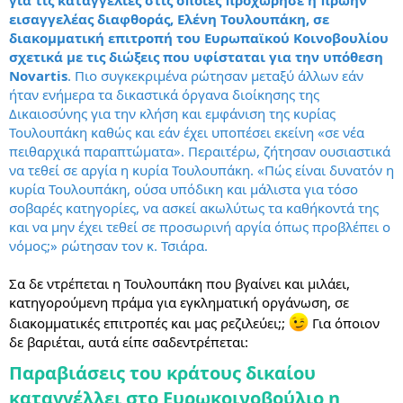
για τις καταγγελίες στις οποίες προχώρησε η πρώην
εισαγγελέας διαφθοράς, Ελένη Τουλουπάκη, σε
διακομματική επιτροπή του Ευρωπαϊκού Κοινοβουλίου
σχετικά με τις διώξεις που υφίσταται για την υπόθεση
Novartis
. Πιο συγκεκριμένα ρώτησαν μεταξύ άλλων εάν
ήταν ενήμερα τα δικαστικά όργανα διοίκησης της
Δικαιοσύνης για την κλήση και εμφάνιση της κυρίας
Τουλουπάκη καθώς και εάν έχει υποπέσει εκείνη «σε νέα
πειθαρχικά παραπτώματα». Περαιτέρω, ζήτησαν ουσιαστικά
να τεθεί σε αργία η κυρία Τουλουπάκη. «Πώς είναι δυνατόν η
κυρία Τουλουπάκη, ούσα υπόδικη και μάλιστα για τόσο
σοβαρές κατηγορίες, να ασκεί ακωλύτως τα καθήκοντά της
και να μην έχει τεθεί σε προσωρινή αργία όπως προβλέπει ο
νόμος;» ρώτησαν τον κ. Τσιάρα.
Σα δε ντρέπεται η Τουλουπάκη που βγαίνει και μιλάει,
κατηγορούμενη πράμα για εγκληματική οργάνωση, σε
διακομματικές επιτροπές και μας ρεζιλεύει;;
Για όποιον
δε βαριέται, αυτά είπε σαδεντρέπεται:
Παραβιάσεις του κράτους δικαίου
καταγγέλλει στο Ευρωκοινοβούλιο η