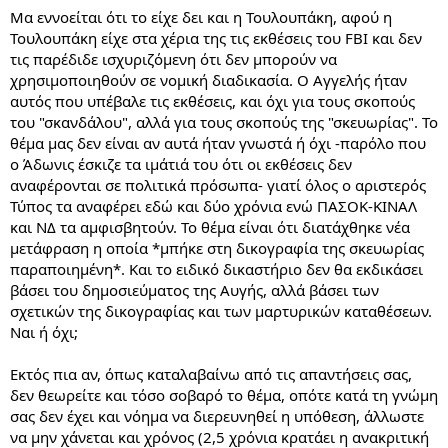
Μα εννοείται ότι το είχε δει και η Τουλουπάκη, αφού η
Τουλουπάκη είχε στα χέρια της τις εκθέσεις του FBI και δεν
https://www.avgi.gr/politiki/356592...ne-tois-metritois-
τις παρέδιδε ισχυριζόμενη ότι δεν μπορούν να
kybernitikoys-axiomatoyhoys
χρησιμοποιηθούν σε νομική διαδικασία. Ο Αγγελής ήταν
αυτός που υπέβαλε τις εκθέσεις, και όχι για τους σκοπούς
του "σκανδάλου", αλλά για τους σκοπούς της "σκευωρίας". Το
θέμα μας δεν είναι αν αυτά ήταν γνωστά ή όχι -παρόλο που
ο Άδωνις έσκιζε τα ιμάτιά του ότι οι εκθέσεις δεν
αναφέρονται σε πολιτικά πρόσωπα- γιατί όλος ο αριστερός
Τύπος τα αναφέρει εδώ και δύο χρόνια ενώ ΠΑΣΟΚ-ΚΙΝΑΛ
και ΝΔ τα αμφισβητούν. Το θέμα είναι ότι διατάχθηκε νέα
μετάφραση η οποία *μπήκε στη δικογραφία της σκευωρίας
παραποιημένη*. Και το ειδικό δικαστήριο δεν θα εκδικάσει
βάσει του δημοσιεύματος της Αυγής, αλλά βάσει των
σχετικών της δικογραφίας και των μαρτυρικών καταθέσεων.
Ναι ή όχι;
Εκτός πια αν, όπως καταλαβαίνω από τις απαντήσεις σας,
δεν θεωρείτε και τόσο σοβαρό το θέμα, οπότε κατά τη γνώμη
σας δεν έχει και νόημα να διερευνηθεί η υπόθεση, άλλωστε
να μην χάνεται και χρόνος (2,5 χρόνια κρατάει η ανακριτική