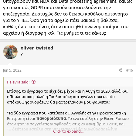
υπογράφουν και NDA και Data processing agreement, καθώς
για σκοπούς GDPR αποτελούν υποεκτελούντες την
επεξεργασία. Δυστυχώς δεν το θεωρώ καθόλου αυτονόητο
για το ΥΠΕΞ. Όσο για το αρχείο πάει μακριά η βαλίτσα,
καθώς άντε και κάνεις όταν απαιτηθεί ανωνυμοποίηση του
αρχείου ή διαγραφή κτλ. Τις μνήμες τι τις κάνεις;
oliver_twisted
¥
Jun 5, 2022
#46
Palavra said:
Επίσης, το έγγραφο το είχε δει μέχρι και η Αυγή το 2020, αλλά ΚΑΙ
η Τουλουπάκη, αλλά η Τουλουπάκη καταγγέλλει σκευωρία
απόκρυψης ονομάτων, θα μας τρελάνουν μου φαίνεται:
"Τα δύο έγγραφα που κατέθεσε ο Ι. Αγγελής στην Προκαταρκτική
Επιτροπή είναι
πανομοιότυπα
. Το ένα εστάλη στην Ελένη Ράικου
όταν ήταν εισαγγελέας Διαφθοράς, στις 29 Δεκεμβρίου 2016, και
το
δεύτερο εστάλη στη νυν εισαγγελέα Διαφθοράς Ελένη
Click to expand...
Τουλουπάκη
στις 25 Μαΐου 2017".