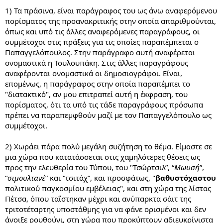
εδώ και θα περιμένω τις εξελίξεις.
1) Τα πράσινα, είναι παράγραφος του ως άνω αναφερόμενου
πορίσματος της προανακριτικής στην οποία απαριθμούνται,
όπως και υπό τις άλλες αναφερόμενες παραγράφους, οι
συμμέτοχοι στις πράξεις για τις οποίες παραπέμπεται ο
Παπαγγελόπουλος. Στην παράγραφο αυτή αναφέρεται
ονομαστικά η Τουλουπάκη. Στις άλλες παραγράφους
αναφέρονται ονομαστικά οι δημοσιογράφοι. Είναι,
επομένως, η παράγραφος στην οποία παραπέμπει το
"διατακτικό", αν μου επιτραπεί αυτή η έκφραση, του
πορίσματος, ότι τα υπό τις τάδε παραγράφους πρόσωπα
πρέπει να παραπεμφθούν μαζί με τον Παπαγγελόπουλο ως
συμμέτοχοι.
2) Χωράει πάρα πολύ μεγάλη συζήτηση το θέμα. Είμαστε σε
μια χώρα που κατατάσσεται στις χαμηλότερες θέσεις ως
προς την ελευθερία του Τύπου, του "Τσώρτσιλ”, “
Μωυσή
”,
“
σιμουλτανέ
” και “τσιτάχ”, και προσφάτως, "
βαθυστόχαστου
πολιτικού παγκοσμίου εμβέλειας", και στη χώρα της λίστας
Πέτσα, όπου ταΐστηκαν μέχρι και ανύπαρκτα σάιτ της
τριτοτέταρτης υποστάθμης για να φάνε ορισμένοι και δεν
άνοιξε ρουθούνι, στη χώρα που προκύπτουν αδιευκρίνιστα