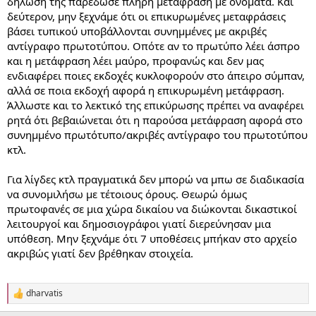
δήλωσή της παρέδωσε πλήρη μετάφραση με ονόματα. Και
δεύτερον, μην ξεχνάμε ότι οι επικυρωμένες μεταφράσεις
βάσει τυπικού υποβάλλονται συνημμένες με ακριβές
αντίγραφο πρωτοτύπου. Οπότε αν το πρωτύπο λέει άσπρο
και η μετάφραση λέει μαύρο, προφανώς και δεν μας
ενδιαφέρει ποιες εκδοχές κυκλοφορούν στο άπειρο σύμπαν,
αλλά σε ποια εκδοχή αφορά η επικυρωμένη μετάφραση.
Άλλωστε και το λεκτικό της επικύρωσης πρέπει να αναφέρει
ρητά ότι βεβαιώνεται ότι η παρούσα μετάφραση αφορά στο
συνημμένο πρωτότυπο/ακριβές αντίγραφο του πρωτοτύπου
κτλ.
Για λίγδες κτλ πραγματικά δεν μπορώ να μπω σε διαδικασία
να συνομιλήσω με τέτοιους όρους. Θεωρώ όμως
πρωτοφανές σε μια χώρα δικαίου να διώκονται δικαστικοί
λειτουργοί και δημοσιογράφοι γιατί διερεύνησαν μια
υπόθεση. Μην ξεχνάμε ότι 7 υποθέσεις μπήκαν στο αρχείο
ακριβώς γιατί δεν βρέθηκαν στοιχεία.
dharvatis
R
e