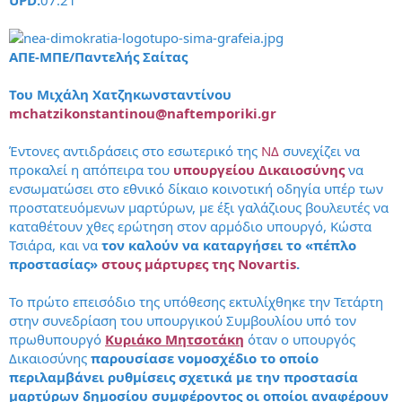
UPD:
07:21
ΑΠΕ-ΜΠΕ/Παντελής Σαίτας
Του Μιχάλη Χατζηκωνσταντίνου
mchatzikonstantinou@naftemporiki.gr
Έντονες αντιδράσεις στο εσωτερικό της
ΝΔ
συνεχίζει να
προκαλεί η απόπειρα του
υπουργείου Δικαιοσύνης
να
ενσωματώσει στο εθνικό δίκαιο κοινοτική οδηγία υπέρ των
προστατευόμενων μαρτύρων, με έξι γαλάζιους βουλευτές να
καταθέτουν χθες ερώτηση στον αρμόδιο υπουργό, Κώστα
Τσιάρα, και να
τον καλούν να καταργήσει το «πέπλο
προστασίας»
στους μάρτυρες της Novartis
.
Το πρώτο επεισόδιο της υπόθεσης εκτυλίχθηκε την Τετάρτη
στην συνεδρίαση του υπουργικού Συμβουλίου υπό τον
πρωθυπουργό
Κυριάκο Μητσοτάκη
όταν ο υπουργός
Δικαιοσύνης
παρουσίασε νομοσχέδιο το οποίο
περιλαμβάνει ρυθμίσεις σχετικά με την προστασία
μαρτύρων δημοσίου συμφέροντος οι οποίοι αναφέρουν