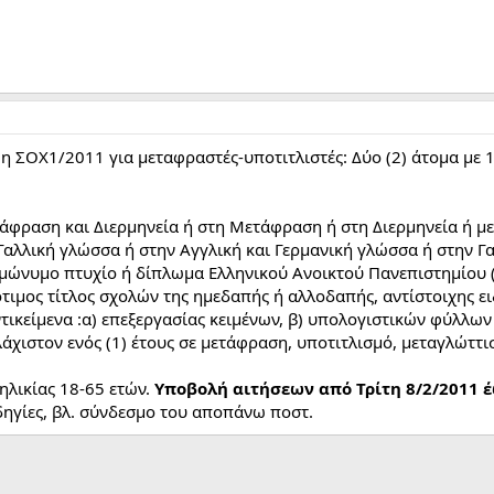
 η ΣΟΧ1/2011 για μεταφραστές-υποτιτλιστές: Δύο (2) άτομα με 
άφραση και Διερμηνεία ή στη Μετάφραση ή στη Διερμηνεία ή με
 Γαλλική γλώσσα ή στην Αγγλική και Γερμανική γλώσσα ή στην Γ
 ομώνυμο πτυχίο ή δίπλωμα Ελληνικού Ανοικτού Πανεπιστημίου
σότιμος τίτλος σχολών της ημεδαπής ή αλλοδαπής, αντίστοιχης ει
τικείμενα :α) επεξεργασίας κειμένων, β) υπολογιστικών φύλλων
λάχιστον ενός (1) έτους σε μετάφραση, υποτιτλισμό, μεταγλώτ
ηλικίας 18-65 ετών.
Υποβολή αιτήσεων από Τρίτη 8/2/2011 έ
οδηγίες, βλ. σύνδεσμο του αποπάνω ποστ.