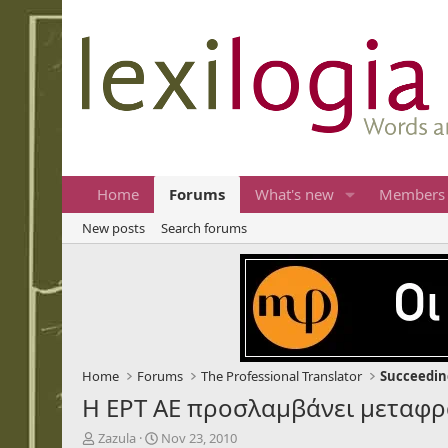
Home
Forums
What's new
Members
New posts
Search forums
Home
Forums
The Professional Translator
Succeeding
Η ΕΡΤ ΑΕ προσλαμβάνει μεταφρ
T
S
Zazula
Nov 23, 2010