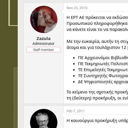
h
t
r
a
Nov 23, 2010
e
r
Η ΕΡΤ ΑΕ πρόκειται να εκδώσε
a
t
d
d
Προσωπικού πληροφορήθηκα ότι
s
a
να κάνετε είναι το να παρακολο
t
t
Zazula
a
e
Με την ευκαιρία, αυτήν τη στ
r
Administrator
άτομα και για τουλάχιστον 12 
t
Staff member
e
ΠΕ Αρχειονόμοι Βιβλιοθ
r
ΠΕ Τεκμηριωτές Πολιτισ
ΤΕ Επιμελητές Τεκμηριω
ΤΕ Συντηρητής Φωτογρα
ΔΕ Ψηφιοποιητές αρχεια
Το κείμενο της σχετικής προκ
τη (δεύτερη) προκήρυξη, οι ε
Feb 7, 2011
Η καινούργια προκήρυξη υπά