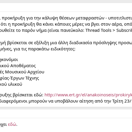
ι προκήρυξη για την κάλυψη θέσεων μεταφραστών - υποτιτλιστώ
 η προκήρυξη θα κάνει κάποιες μέρες να βγει στον αέρα, οπό
υθείτε το παρόν νήμα (είναι πανεύκολο: Thread Tools > Subscrib
ιγμή βρίσκεται σε εξέλιξη μια άλλη διαδικασία πρόσληψης προσ
μήνες, για τις παρακάτω ειδικότητες:
ηκονόμοι
τικού Αποθέματος
τές Μουσικού Αρχείου
φίας-Έργων Τέχνης
κού υλικού
ήρυξης βρίσκεται εδώ:
http://www.ert.gr/el/anakoinoseis/prokiry
νδιαφερόμενοι μπορούν να υποβάλουν αίτηση από την Τρίτη 23
ρχει
εδώ
.