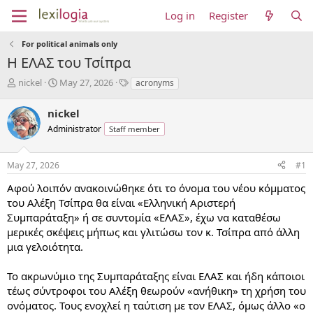
Log in
Register
For political animals only
Η ΕΛΑΣ του Τσίπρα
T
S
T
nickel
May 27, 2026
acronyms
h
t
a
r
a
g
nickel
e
r
s
Administrator
Staff member
a
t
d
d
s
a
May 27, 2026
#1
t
t
a
e
Αφού λοιπόν ανακοινώθηκε ότι το όνομα του νέου κόμματος
r
του Αλέξη Τσίπρα θα είναι «Ελληνική Αριστερή
t
Συμπαράταξη» ή σε συντομία «ΕΛΑΣ», έχω να καταθέσω
e
μερικές σκέψεις μήπως και γλιτώσω τον κ. Τσίπρα από άλλη
r
μια γελοιότητα.
Το ακρωνύμιο της Συμπαράταξης είναι ΕΛΑΣ και ήδη κάποιοι
τέως σύντροφοι του Αλέξη θεωρούν «ανήθικη» τη χρήση του
ονόματος. Τους ενοχλεί η ταύτιση με τον ΕΛΑΣ, όμως άλλο «ο