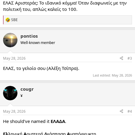
ΕΛΑΣ Αριστεράς
:
Το ιδανικό κόμμα! Όταν διαφωνείς με την
πολιτική του, απλώς καλείς το 100.
SBE
R
e
a
pontios
c
t
Well-known member
i
o
n
May 28, 2026
#3
s
:
ΕΛΑΣ, το γελοίο σου (Αλέξη Τσίπρα).
Last edited:
May 28, 2026
cougr
¥
May 28, 2026
#4
He should've named it
ΕΛΑΔΑ
.
Ελ
ληνική
Α
ριστερή
Δι
άσπαση
Α
ναπόφευκτη.