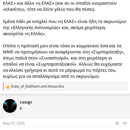
ΕΛΑΣ» και άλλο «η ΕΛΑΣ» (και αν οι οπαδοί ονομαστούν
«ελασίτες», τότε να δείτε γέλιο που θα πέσει).
Εμένα πάλι με ενοχλεί που «η ΕΛΑΣ» είναι ήδη το ακρωνύμιο
της «Ελληνικής Αστυνομίας» και, ακόμα χειρότερα,
ακούγεται «η Ελλάς».
Οπότε η πρότασή μου είναι τόσο οι κομματικοί όσα και τα
ΜΜΕ να προτιμήσουν να αναφέρονται στη «Συμπαράταξη»,
όπως παλιά στον «Συνασπισμό», και στη χειρότερη οι
οπαδοί να είναι «Συμπαραταξιακοί». Αλλιώς θα ευχόμαστε
να κλείσει γρήγορα κι αυτό το μόρφωμα τις πόρτες του,
κυρίως για να απαλλαγούμε από το ακρωνύμιο.
Duke_of_Waltham
and
Alexandra
R
e
a
cougr
c
t
¥
i
o
n
May 27, 2026
#2
s
: