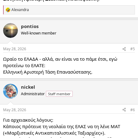
Alexandra
R
e
a
pontios
c
t
Well-known member
i
o
n
May 28, 2026
#5
s
:
Ωραίο το ΕΛΑΔΑ - αλλά, αν είναι να το πάμε έτσι, εγώ
προτείνω το ΕΛΑΤΕ:
Ελληνική Αριστερή Τάση Επανασύστασης.
nickel
Administrator
Staff member
May 28, 2026
#6
Για αρχειακούς λόγους:
Κάποιος πρότεινε τη νεολαία της ΕΛΑΣ να τη λένε ΜΑΤ
(«Μαρξιστικές Αντικαπιταλιστικές Ταξιαρχίες»).