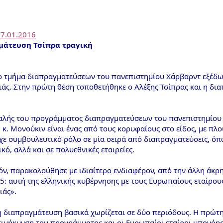
7.01.2016
γμάτευση Τσίπρα τραγική
 τμήμα διαπραγματεύσεων του πανεπιστημίου Χάρβαρντ εξέδωσε 
ιάς. Στην πρώτη θέση τοποθετήθηκε ο Αλέξης Τσίπρας και η δι
φαλής του προγράμματος διαπραγματεύσεων του πανεπιστημίου
κ. Μονούκιν είναι ένας από τους κορυφαίους στο είδος, με πλο
ίχε συμβουλευτικό ρόλο σε μία σειρά από διαπραγματεύσεις, 
κό, αλλά και σε πολυεθνικές εταιρείες.
όν, παρακολούθησε με ιδιαίτερο ενδιαφέρον, από την άλλη άκρη
5: αυτή της ελληνικής κυβέρνησης με τους Ευρωπαίους εταίρου
ιάς».
 η διαπραγμάτευση βασικά χωρίζεται σε δύο περιόδους. Η πρώτη
ιμήκυνση του προγράμματος και οι Ευρωπαίοι εταίροι υπονόησ