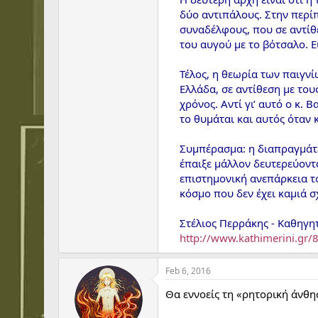
δύο αντιπάλους. Στην περίπ
συναδέλφους, που σε αντίθ
του αυγού με το βότσαλο. Ε
Τέλος, η θεωρία των παιγνί
Ελλάδα, σε αντίθεση με του
χρόνος. Αντί γι’ αυτό ο κ.
το θυμάται και αυτός όταν
Συμπέρασμα: η διαπραγμάτ
έπαιξε μάλλον δευτερεύοντ
επιστημονική ανεπάρκεια το
κόσμο που δεν έχει καμιά σ
Στέλιος Περράκης - Καθηγη
http://www.kathimerini.gr
Feb 6, 2016
Θα εννοείς τη «ρητορική άνθησ