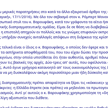
μερικές παρατηρήσεις στο κατά τα άλλα εξαιρετικό άρθρο της κ
γική», 17/1/2016). Με όλο τον σεβασμό στον κ. Ρόμπερτ Μονού
σωπικό στυλ του κ. Βαρουφάκη, κατά τον γράφοντα τα αίτια ή
νικής διαπραγματευτικής ομάδας. Είμαι δε σε θέση να διαβεβαι
 η επιστολή απηχούν εν πολλοίς και τις γνώμες επιφανών εκπ
ς υπήρξαν συνεχείς ανταλλαγές απόψεων στη διάρκεια της κρίση
 τελικά είναι ο ίδιος ο κ. Βαρουφάκης, ο οποίος δεν έφερε κα
 τα αστήρικτα αποφθέγματά του, που του είχαν δώσει την προσω
γνίων, στην οποία υποτίθεται ότι ήταν αυθεντία, αριθμεί πάνω
ουν τις βασικές της αρχές. Δύο-τρεις απ’ αυτές, που οφείλονται
. Αυτό έγινε γρήγορα κατανοητό απ’ τους οικονομολόγους της δ
για να μη δυσκολέψουν ακόμη περισσότερο μιαν ήδη δύσκολη κα
ς διαπραγματευτής πρέπει απαραίτητα να ξέρει τις «κόκκινες»
κριτες: η Ελλάδα έπρεπε (και πρέπει) να μηδενίσει τα πρωτογε
σμούς. Αντί γι’ αυτούς ο κ. Βαρουφάκης χρησιμοποίησε τη «δημ
λίγη αξιοπιστία που διέθετε.
 τελική έκβαση της διαπραγμάτευσης εξαρτάται σε μεγάλο βαθμό