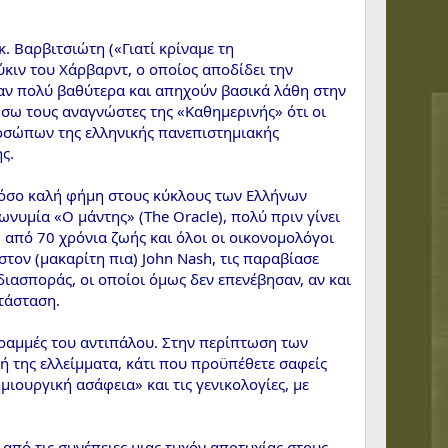
. Βαρβιτσιώτη («Γιατί κρίναμε τη
κιν του Χάρβαρντ, ο οποίος αποδίδει την
σαν πολύ βαθύτερα και απηχούν βασικά λάθη στην
ώσω τους αναγνώστες της «Καθημερινής» ότι οι
ροσώπων της ελληνικής πανεπιστημιακής
ς.
ι τόσο καλή φήμη στους κύκλους των Ελλήνων
νυμία «Ο μάντης» (The Oracle), πολύ πριν γίνει
 από 70 χρόνια ζωής και όλοι οι οικονομολόγοι
 στον (μακαρίτη πια) John Nash, τις παραβίασε
ιασποράς, οι οποίοι όμως δεν επενέβησαν, αν και
τάσταση.
 γραμμές του αντιπάλου. Στην περίπτωση των
νή της ελλείμματα, κάτι που προϋπέθετε σαφείς
ιουργική ασάφεια» και τις γενικολογίες, με
 από τις συνέπειες μιας τυχόν αποτυχίας στους