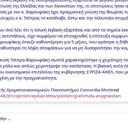
τωση της Ελλάδας και των δανειστών της, οι επιπτώσεις ήσαν 
εση με τον κ. Βαρουφάκη έχει πραγματική γνώση της θεωρίας τ
υτυχώς ο κ. Τσίπρας το κατάλαβε, έστω και την τελευταία στιγμή
ων σού λέει ότι η τελική έκβαση εξαρτάται και από τα σημεία ε
ς αντιπάλους, είχε συμφέρον να επιταχυνθεί η επίτευξη συμφων
 Βαρουφάκης έπαιζε καθυστέρηση για 5 μήνες, που κράτησε η δήθ
 καθυστερεί τη λήψη αποφάσεων για να μη δυσαρεστήσει την κο
ευση Τσίπρα-Βαρουφάκη σωστά χαρακτηρίστηκε η χειρότερη του
α ρόλο και απλώς χειροτέρεψε την κατάσταση. Η βασική αιτία ή
υ οικονομικού επιτελείου της κυβέρνησης ΣΥΡΙΖΑ-ΑΝΕΛ, που με 
χέση με την πραγματικότητα.
τής Χρηματοοικονομικών Πανεπιστήμιο Concordia Montreal
/848265/opinion/epikairothta/politikh/grammata-anagnwstwn
η» ...