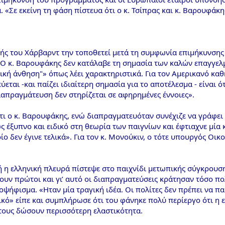
. «Σε εκείνη τη φάση πίστευα ότι ο κ. Τσίπρας και κ. Βαρουφάκ
ής του Χάρβαρντ την τοποθετεί μετά τη συμφωνία επιμήκυνσης κ
 Ο κ. Βαρουφάκης δεν κατάλαβε τη σημασία των καλών επαγγελμα
ική άνθηση"» όπως λέει χαρακτηριστικά. Για τον Αμερικανό καθ
εται -και παίζει ιδιαίτερη σημασία για το αποτέλεσμα - είναι 
ιαπραγμάτευση δεν στηρίζεται σε αφηρημένες έννοιες».
ι ο κ. Βαρουφάκης, ενώ διαπραγματευόταν συνέχιζε να γράφει 
ς έξυπνο και ειδικό στη θεωρία των παιγνίων και έφτιαχνε μία
ο δεν έγινε τελικά». Για τον κ. Μονούκιν, ο τότε υπουργός Οικ
 η ελληνική πλευρά πίστεψε στο παιχνίδι μετωπικής σύγκρουσης
ν πρώτοι και γι’ αυτό οι διαπραγματεύσεις κράτησαν τόσο π
ψήφισμα. «Ηταν μία τραγική ιδέα. Οι πολίτες δεν πρέπει να παί
ικό» είπε και συμπλήρωσε ότι του φάνηκε πολύ περίεργο ότι η 
τους δώσουν περισσότερη ελαστικότητα.