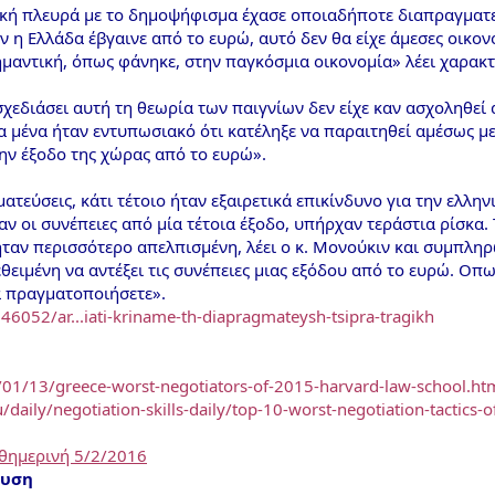
ική πλευρά με το δημοψήφισμα έχασε οποιαδήποτε διαπραγματευτ
ν η Ελλάδα έβγαινε από το ευρώ, αυτό δεν θα είχε άμεσες οικον
ημαντική, όπως φάνηκε, στην παγκόσμια οικονομία» λέει χαρακτ
χεδιάσει αυτή τη θεωρία των παιγνίων δεν είχε καν ασχοληθεί α
ια μένα ήταν εντυπωσιακό ότι κατέληξε να παραιτηθεί αμέσως μ
την έξοδο της χώρας από το ευρώ».
γματεύσεις, κάτι τέτοιο ήταν εξαιρετικά επικίνδυνο για την ελλ
ταν οι συνέπειες από μία τέτοια έξοδο, υπήρχαν τεράστια ρίσκα.
ήταν περισσότερο απελπισμένη, λέει ο κ. Μονούκιν και συμπληρ
θειμένη να αντέξει τις συνέπειες μιας εξόδου από το ευρώ. Οπω
α πραγματοποιήσετε».
46052/ar...iati-kriname-th-diapragmateysh-tsipra-tragikh
01/13/greece-worst-negotiators-of-2015-harvard-law-school.ht
daily/negotiation-skills-daily/top-10-worst-negotiation-tactics-
θημερινή 5/2/2016
ευση