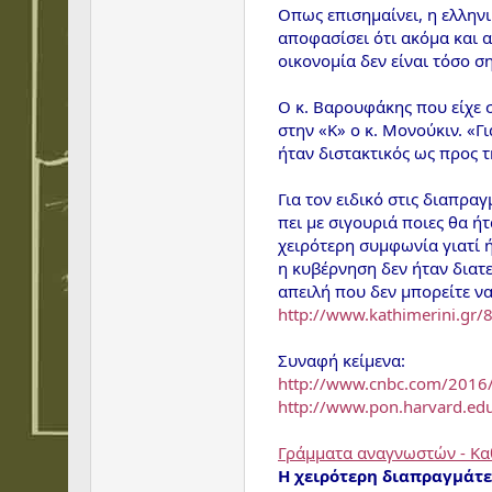
Οπως επισημαίνει, η ελλην
αποφασίσει ότι ακόμα και α
οικονομία δεν είναι τόσο σ
Ο κ. Βαρουφάκης που είχε σ
στην «Κ» ο κ. Μονούκιν. «Γ
ήταν διστακτικός ως προς 
Για τον ειδικό στις διαπρα
πει με σιγουριά ποιες θα ή
χειρότερη συμφωνία γιατί 
η κυβέρνηση δεν ήταν διατε
απειλή που δεν μπορείτε ν
http://www.kathimerini.gr/8
Συναφή κείμενα:
http://www.cnbc.com/2016/
http://www.pon.harvard.edu/
Γράμματα αναγνωστών - Κα
Η χειρότερη διαπραγμάτ