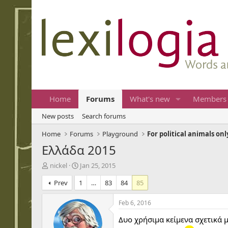
Home
Forums
What's new
Members
New posts
Search forums
Home
Forums
Playground
For political animals onl
Ελλάδα 2015
T
S
nickel
Jan 25, 2015
h
t
Prev
1
…
83
84
85
r
a
e
r
a
t
Feb 6, 2016
d
d
Δυο χρήσιμα κείμενα σχετικά 
s
a