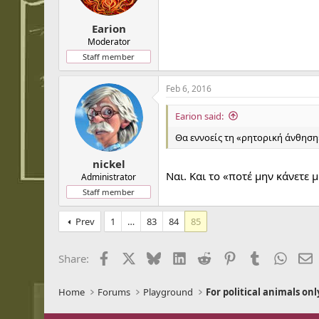
Earion
Moderator
Staff member
Feb 6, 2016
Earion said:
Θα εννοείς τη «ρητορική άνθηση» 
nickel
Ναι. Και το «ποτέ μην κάνετε 
Administrator
Staff member
Prev
1
…
83
84
85
Facebook
X
Bluesky
LinkedIn
Reddit
Pinterest
Tumblr
Whats
E
Share:
Home
Forums
Playground
For political animals onl