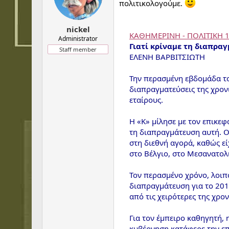
t
t
πολιτικολογούμε.
a
e
r
nickel
t
ΚΑΘΗΜΕΡΙΝΗ - ΠΟΛΙΤΙΚΗ 1
e
Administrator
Γιατί κρίναμε τη διαπρα
r
Staff member
ΕΛΕΝΗ ΒΑΡΒΙΤΣΙΩΤΗ
Την περασμένη εβδομάδα το
διαπραγματεύσεις της χρον
εταίρους.
Η «Κ» μίλησε με τον επικε
τη διαπραγμάτευση αυτή. Ο 
στη διεθνή αγορά, καθώς ε
στο Βέλγιο, στο Μεσανατολι
Τον περασμένο χρόνο, λοιπ
διαπραγμάτευση για το 201
από τις χειρότερες της χρον
Για τον έμπειρο καθηγητή,
κυβέρνηση κατάφερε την επ