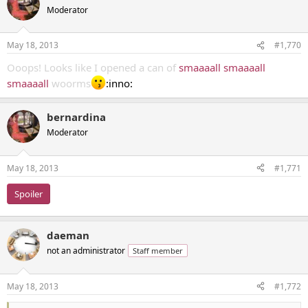
Moderator
May 18, 2013
#1,770
Ooops! Looks like I opened a can of
smaaaall smaaaall
smaaaall
woorms
:inno:
bernardina
Moderator
May 18, 2013
#1,771
Spoiler
daeman
not an administrator
Staff member
May 18, 2013
#1,772