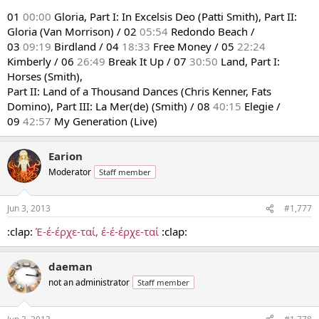
01
00:00
Gloria, Part I: In Excelsis Deo (Patti Smith), Part II:
Gloria (Van Morrison) / 02
05:54
Redondo Beach /
03
09:19
Birdland / 04
18:33
Free Money / 05
22:24
Kimberly / 06
26:49
Break It Up / 07
30:50
Land, Part I:
Horses (Smith),
Part II: Land of a Thousand Dances (Chris Kenner, Fats
Domino), Part III: La Mer(de) (Smith) / 08
40:15
Elegie /
09
42:57
My Generation (Live)
Earion
Moderator
Staff member
Jun 3, 2013
#1,777
:clap:
Έ-έ-έρχε-ταί, έ-έ-έρχε-ταί
:clap:
daeman
not an administrator
Staff member