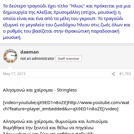
Το δεύτερο τραγούδι έχει τίτλο "Ήλιος" και πρόκειται για μια
δημιουργία της Αλεξίας Χρυσομάλλη (στίχοι, μουσική) η
οποία είναι και ένα από τα μέλη του γκρουπ. Το τραγούδι
εξυμνεί το μεγαλείο του ζωοδόχου Ήλιου στις ζωές όλων και
ο ρυθμός του βασίζεται στην Θρακιώτικη παραδοσιακή
μουσική.
daeman
not an administrator
Staff member
May 17, 2013
#1,763
...
Αλησμονώ και χαίρομαι - Stringless
[video=youtube;qX9ED1n8oZE]http://www.youtube.com/wat
ch?feature=player_embedded&v=qX9ED1n8oZE[/video]
Aλησμονώ και χαίρομαι, θυμιούμαι και λυπιούμαι
θυμήθηκα την ξενιτιά και θέλω να πηγαίνω
Σήκω μάνα μ' και ζύμωσε καθάριο παξιμάδι