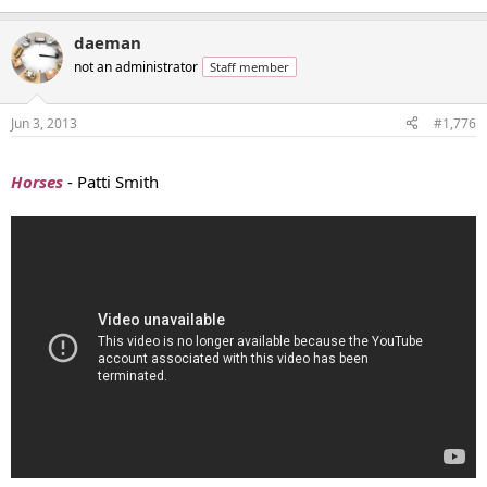
daeman
not an administrator
Staff member
Jun 3, 2013
#1,776
...
Horses
- Patti Smith