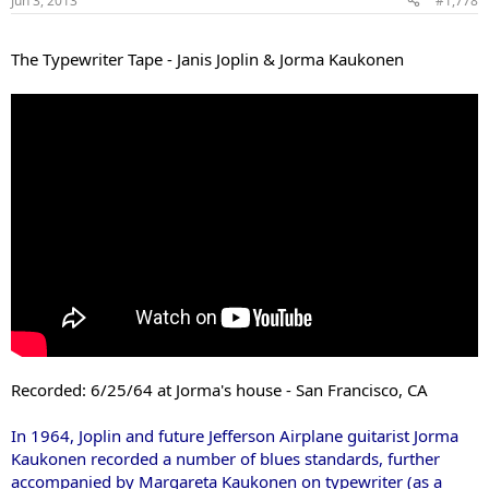
Jun 3, 2013
#1,778
...
The Typewriter Tape - Janis Joplin & Jorma Kaukonen
Recorded: 6/25/64 at Jorma's house - San Francisco, CA
In 1964, Joplin and future Jefferson Airplane guitarist Jorma
Kaukonen recorded a number of blues standards, further
accompanied by Margareta Kaukonen on typewriter (as a