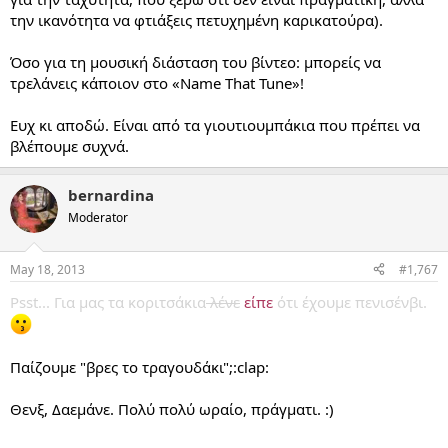
την ικανότητα να φτιάξεις πετυχημένη καρικατούρα).
Όσο για τη μουσική διάσταση του βίντεο: μπορείς να
τρελάνεις κάποιον στο «Name That Tune»!
Ευχ κι αποδώ. Είναι από τα γιουτιουμπάκια που πρέπει να
βλέπουμε συχνά.
bernardina
Moderator
May 18, 2013
#1,767
Psst... Για μας τα κοριτσάκια
λένε
είπε
ότι έχουμε πενισένβι.
Παίζουμε "βρες το τραγουδάκι";:clap:
Θενξ, Δαεμάνε. Πολύ πολύ ωραίο, πράγματι. :)