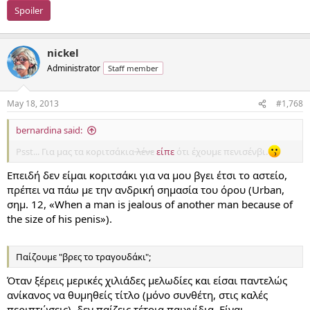
Spoiler
nickel
Administrator
Staff member
May 18, 2013
#1,768
bernardina said:
Psst... Για μας τα κοριτσάκια
λένε
είπε
ότι έχουμε πενισένβι.
Επειδή δεν είμαι κοριτσάκι για να μου βγει έτσι το αστείο,
πρέπει να πάω με την ανδρική σημασία του όρου (Urban,
σημ. 12, «When a man is jealous of another man because of
the size of his penis»).
Παίζουμε "βρες το τραγουδάκι";
Όταν ξέρεις μερικές χιλιάδες μελωδίες και είσαι παντελώς
ανίκανος να θυμηθείς τίτλο (μόνο συνθέτη, στις καλές
περιπτώσεις), δεν παίζεις τέτοια παιχνίδια. Είναι