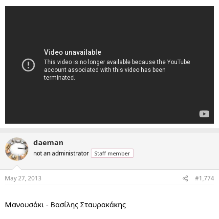
daeman
not an administrator
Staff member
May 27, 2013
#1,774
...
Μανουσάκι - Βασίλης Σταυρακάκης