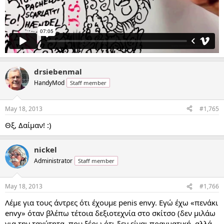
drsiebenmal
HandyMod
Staff member
May 18, 2013
#1,765
Θξ, Δαίμαν! :)
nickel
Administrator
Staff member
May 18, 2013
#1,766
Λέμε για τους άντρες ότι έχουμε penis envy. Εγώ έχω «πενάκι
envy» όταν βλέπω τέτοια δεξιοτεχνία στο σκίτσο (δεν μιλάω
για την ταχύτητα, που ξέρω ότι δεν είναι πραγματική, αλλά