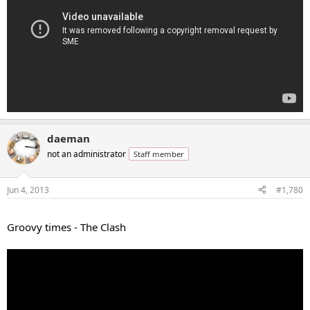
daeman
not an administrator
Staff member
Jun 4, 2013
#1,780
...
Groovy times - The Clash