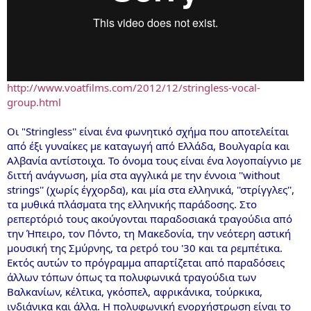
http://www.voatfilms.com/2012/12/stringless-vocal-
group.html
Οι "Stringless'' είναι ένα φωνητικό σχήμα που αποτελείται
από έξι γυναίκες με καταγωγή από Ελλάδα, Βουλγαρία και
Αλβανία αντίστοιχα. Το όνομα τους είναι ένα λογοπαίγνιο με
διττή ανάγνωση, μία στα αγγλικά με την έννοια ''without
strings'' (χωρίς έγχορδα), και μία στα ελληνικά, ''στρίγγλες'',
τα μυθικά πλάσματα της ελληνικής παράδοσης. Στο
ρεπερτόριό τους ακούγονται παραδοσιακά τραγούδια από
την Ήπειρο, τον Πόντο, τη Μακεδονία, την νεότερη αστική
μουσική της Σμύρνης, τα ρετρό του '30 και τα ρεμπέτικα.
Εκτός αυτών το πρόγραμμα απαρτίζεται από παραδόσεις
άλλων τόπων όπως τα πολυφωνικά τραγούδια των
Βαλκανίων, κέλτικα, γκόσπελ, αφρικάνικα, τούρκικα,
ινδιάνικα και άλλα. Η πολυφωνική ενορχήστρωση είναι το