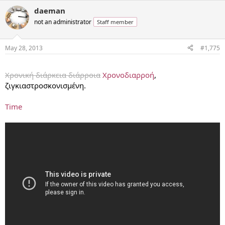
daeman
not an administrator
Staff member
May 28, 2013
#1,775
...
Χρονική διάρκεια διάρροια
Χρονοδιαρροή
,
ζιγκιαστροσκονισμένη.
Time