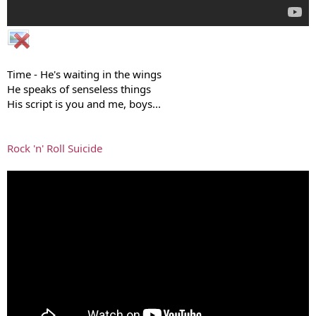
Time - He's waiting in the wings
He speaks of senseless things
His script is you and me, boys...
Rock 'n' Roll Suicide