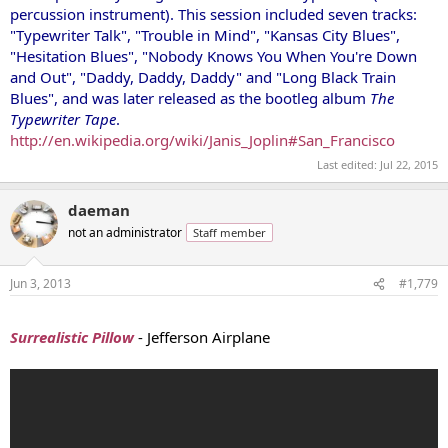
percussion instrument). This session included seven tracks:
"Typewriter Talk", "Trouble in Mind", "Kansas City Blues",
"Hesitation Blues", "Nobody Knows You When You're Down
and Out", "Daddy, Daddy, Daddy" and "Long Black Train
Blues", and was later released as the bootleg album
The
Typewriter Tape
.
http://en.wikipedia.org/wiki/Janis_Joplin#San_Francisco
Last edited:
Jul 22, 2015
daeman
not an administrator
Staff member
Jun 3, 2013
#1,779
...
Surrealistic Pillow
- Jefferson Airplane