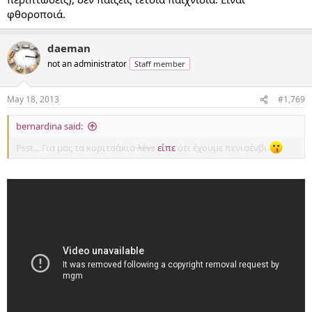
φθοροποιά.
daeman
not an administrator
Staff member
May 18, 2013
#1,769
bernardina said:
Psst... Για μας τα κοριτσάκια
λένε
είπε
ότι έχουμε πενισένβι.