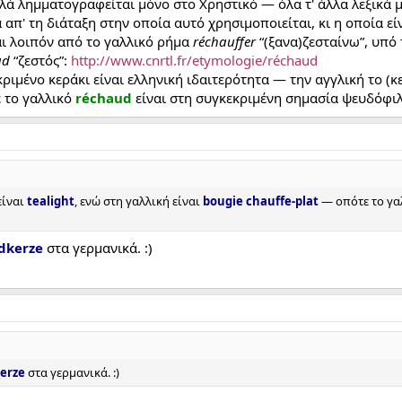
λλά λημματογραφείται μόνο στο Χρηστικό — όλα τ' άλλα λεξικά μ
απ' τη διάταξη στην οποία αυτό χρησιμοποιείται, κι η οποία είν
ι λοιπόν από το γαλλικό ρήμα
réchauffer
“(ξανα)ζεσταίνω”, υπό
ud
“ζεστός”:
http://www.cnrtl.fr/etymologie/réchaud
κριμένο κεράκι είναι ελληνική ιδαιτερότητα — την αγγλική το (κ
 το γαλλικό
réchaud
είναι στη συγκεκριμένη σημασία ψευδόφιλ
 είναι
tealight
, ενώ στη γαλλική είναι
bougie chauffe-plat
— οπότε το γα
dkerze
στα γερμανικά. :)
erze
στα γερμανικά. :)