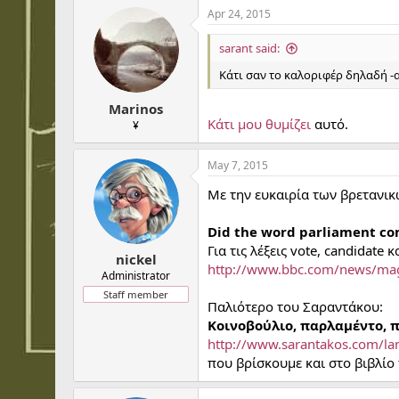
Apr 24, 2015
sarant said:
Κάτι σαν το καλοριφέρ δηλαδή -α
Marinos
Κάτι μου θυμίζει
αυτό.
¥
May 7, 2015
Με την ευκαιρία των βρετανικ
Did the word parliament co
Για τις λέξεις vote, candidate 
nickel
http://www.bbc.com/news/ma
Administrator
Staff member
Παλιότερο του Σαραντάκου:
Κοινοβούλιο, παρλαμέντο, 
http://www.sarantakos.com/l
που βρίσκουμε και στο βιβλίο