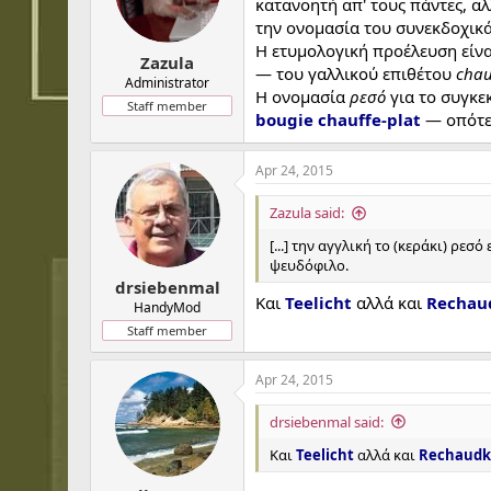
t
t
κατανοητή απ' τους πάντες, α
a
e
την ονομασία του συνεκδοχικά 
r
Η ετυμολογική προέλευση είνα
Zazula
t
— του γαλλικού επιθέτου
cha
e
Administrator
Η ονομασία
ρεσό
για το συγκε
r
Staff member
bougie chauffe-plat
— οπότε
Apr 24, 2015
Zazula said:
[...] την αγγλική το (κεράκι) ρεσό
ψευδόφιλο.
drsiebenmal
Και
Teelicht
αλλά και
Rechau
HandyMod
Staff member
Apr 24, 2015
drsiebenmal said:
Και
Teelicht
αλλά και
Rechaudk