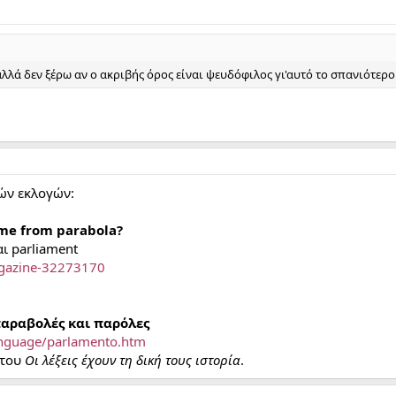
λλά δεν ξέρω αν ο ακριβής όρος είναι ψευδόφιλος γι'αυτό το σπανιότερο
ών εκλογών:
me from parabola?
και parliament
gazine-32273170
παραβολές και παρόλες
anguage/parlamento.htm
 του
Οι λέξεις έχουν τη δική τους ιστορία
.