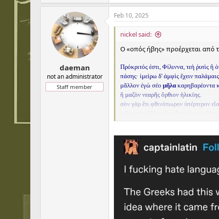
Feb 10, 2025
nickel said:
Ο «οπός ήβης» προέρχεται από τ
daeman
Πρόκριτός ἐστι, Φίλιννα, τεὴ ῥυτὶς ἢ 
not an administrator
πάσης· ἱμείρω δ' ἀμφὶς ἔχειν παλάμαις
μᾶλλον ἐγὼ σέο
μῆλα
καρηβαρέοντα 
Staff member
ἢ μαζὸν νεαρῆς ὄρθιον ἡλικίης.
σὸν γὰρ ἔτι φθινόπωρον ὑπέρτερον εἴ
χεῖμα σὸν ἀλλοτρίου θερμότερον θέρεο
Σε πολύ πρόχειρη απόδοση (βοηθ
Προτιμότερες είναι, Φίλιννα, οι
μιας κοπέλας. Το φθινόπωρό σου 