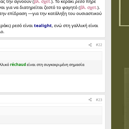
ας την αγνοούν (
βλ. σχετ.
). Το κεράκι
ρεσό
πήρε
αι για να διατηρείται ζεστό το φαγητό (
βλ. σχετ.
).
 την επίδραση —για την κατάληξη του ουσιαστικού
εράκι) ρεσό είναι
tealight
, ενώ στη γαλλική είναι
ο.
#22
λλικό
réchaud
είναι στη συγκεκριμένη σημασία
#23