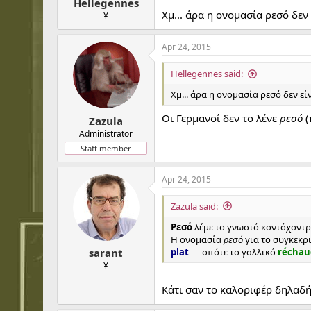
Hellegennes
Χμ... άρα η ονομασία ρεσό δεν
¥
Apr 24, 2015
Hellegennes said:
Χμ... άρα η ονομασία ρεσό δεν ε
Οι Γερμανοί δεν το λένε
ρεσό
(
Zazula
Administrator
Staff member
Apr 24, 2015
Zazula said:
Ρεσό
λέμε το γνωστό κοντόχοντρο
Η ονομασία
ρεσό
για το συγκεκρ
plat
— οπότε το γαλλικό
récha
sarant
¥
Κάτι σαν το καλοριφέρ δηλαδή