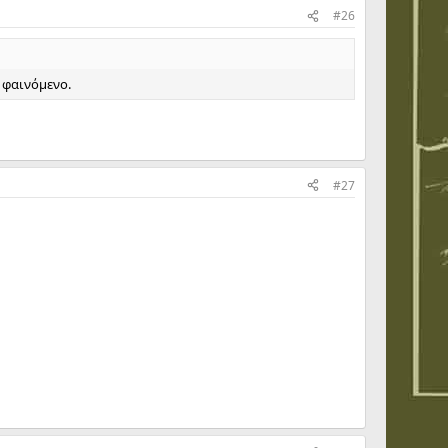
#26
 φαινόμενο.
#27