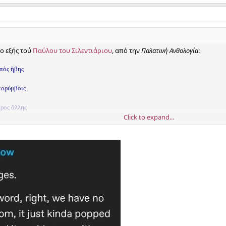
ο εξής τού
Παύλου του Σιλεντιάριου
, από την
Παλατινή Ανθολογία
:
ὀπὸς ἥβης
κορύμβοις
αρος ἄλλης
Click to expand...
ς.
ήστε, φιλόλογοι):
 ρυτίδες σου από τους χυμούς της νιότης και περισσότερο ποθώ να σφίξω
ξεπερνά της άλλης το έαρ, ο χειμώνας σου είναι πιο ζεστός από της άλλης