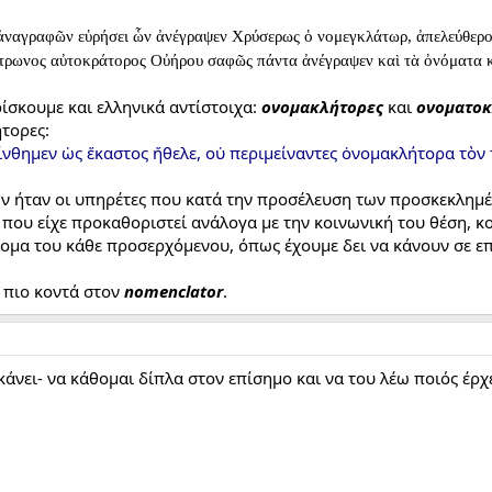
ῶν ἀναγραφῶν εὑρήσει ὧν ἀνέγραψεν Χρύσερως ὁ νομεγκλάτωρ, ἀπελεύθερ
πάτρωνος αὐτοκράτορος Οὐήρου σαφῶς πάντα ἀνέγραψεν καὶ τὰ ὀνόματα κ
ίσκουμε και ελληνικά αντίστοιχα:
ονομακλήτορες
και
ονοματοκ
τορες:
ίνθημεν ὡς ἕκαστος ἤθελε, οὐ περιμείναντες ὀνομακλήτορα τὸν
νων ήταν οι υπηρέτες που κατά την προσέλευση των προσκεκλημ
που είχε προκαθοριστεί ανάλογα με την κοινωνική του θέση, κο
ομα του κάθε προσερχόμενου, όπως έχουμε δει να κάνουν σε επ
 πιο κοντά στον
nomenclator
.
κάνει- να κάθομαι δίπλα στον επίσημο και να του λέω ποιός έρχε