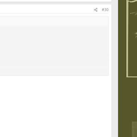
#30
 στα χέρια μου
τα βαριά σου μήλα
από το στητό στήθος
 το καλοκαίρι.