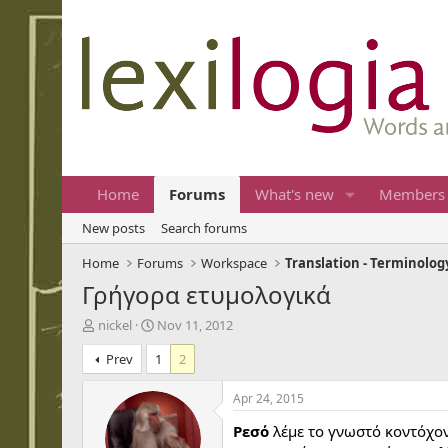
Home
Forums
What's new
Members
New posts
Search forums
Home
Forums
Workspace
Translation - Terminolog
Γρήγορα ετυμολογικά
T
S
nickel
Nov 11, 2012
h
t
Prev
1
2
r
a
e
r
a
t
Apr 24, 2015
d
d
Ρεσό
λέμε το γνωστό κοντόχον
s
a