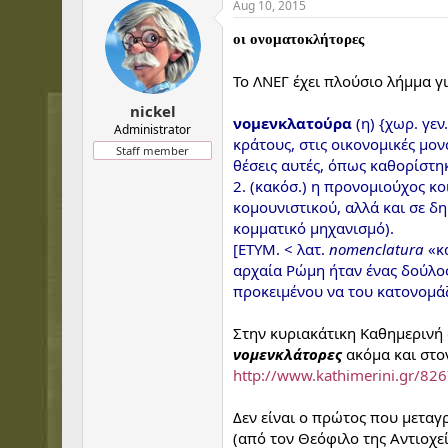
Aug 10, 2015
οι ονοματοκλήτορες
Το ΛΝΕΓ έχει πλούσιο λήμμα γ
nickel
νομενκλατούρα
(η) {χωρ. γεν
Administrator
κράτους, στις οικονομικές μο
Staff member
θέσεις αυτές, όπως καθορίστη
2. (κακόσ.) η προνομιούχος κ
κομουνιστικού, αλλά και σε δ
κομματικό μηχανισμό).
[ΕΤΥΜ. < λατ.
nomenclatura
«κ
αρχαία Ρώμη ήταν ένας δούλος
προκειμένου να του κατονομά
Στην κυριακάτικη Καθημερινή
νομενκλάτορες
ακόμα και στον
http://www.kathimerini.gr/8267
Δεν είναι ο πρώτος που μεταγ
(από τον Θεόφιλο της Αντιοχε