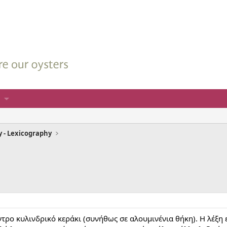
y - Lexicography
τρο κυλινδρικό κεράκι (συνήθως σε αλουμινένια θήκη). Η λέξη εί