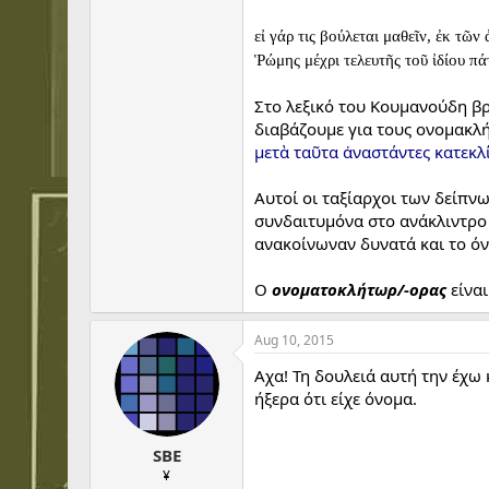
εἰ γάρ τις βούλεται μαθεῖν, ἐκ τ
Ῥώμης μέχρι τελευτῆς τοῦ ἰδίου 
Στο λεξικό του Κουμανούδη βρ
διαβάζουμε για τους ονομακλή
μετὰ ταῦτα ἀναστάντες κατεκλ
Αυτοί οι ταξίαρχοι των δείπ
συνδαιτυμόνα στο ανάκλιντρο 
ανακοίνωναν δυνατά και το όν
Ο
ονοματοκλήτωρ/-ορας
είναι
Aug 10, 2015
Αχα! Τη δουλειά αυτή την έχω 
ήξερα ότι είχε όνομα.
SBE
¥