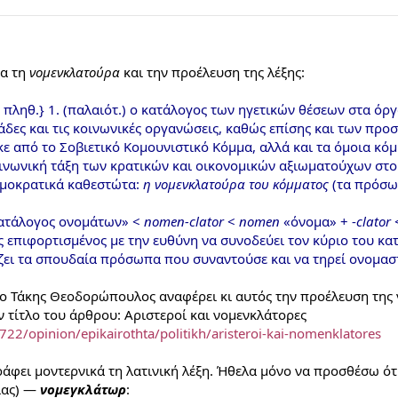
ια τη
νομενκλατούρα
και την προέλευση της λέξης:
. πληθ.} 1. (παλαιότ.) ο κατάλογος των ηγετικών θέσεων στα όρ
νάδες και τις κοινωνικές οργανώσεις, καθώς επίσης και των πρ
κε από το Σοβιετικό Κομουνιστικό Κόμμα, αλλά και τα όμοια 
οινωνική τάξη των κρατικών και οικονομικών αξιωματούχων στ
ημοκρατικά καθεστώτα:
η νομενκλατούρα του κόμματος
(τα πρόσωπ
ατάλογος ονομάτων» <
nomen-clator
<
nomen
«όνομα» + -
clator
 επιφορτισμένος με την ευθύνη να συνοδεύει τον κύριο του κατ
ζει τα σπουδαία πρόσωπα που συναντούσε και να τηρεί ονομα
 ο Τάκης Θεοδορώπουλος αναφέρει κι αυτός την προέλευση της
 τίτλο του άρθρου: Αριστεροί και νομενκλάτορες
22/opinion/epikairothta/politikh/aristeroi-kai-nomenklatores
ράφει μοντερνικά τη λατινική λέξη. Ήθελα μόνο να προσθέσω ότ
ίας) —
νομεγκλάτωρ
: