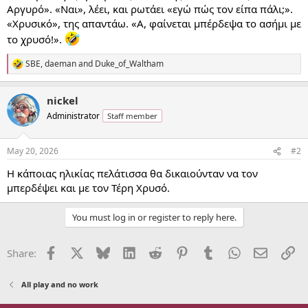
Αργυρό». «Ναι», λέει, και ρωτάει «εγώ πώς τον είπα πάλι;».
«Χρυσικό», της απαντάω. «Α, φαίνεται μπέρδεψα το ασήμι με
το χρυσό!».
SBE
,
daeman
and
Duke_of_Waltham
R
e
a
nickel
c
t
Administrator
Staff member
i
o
n
May 20, 2026
#2
s
:
Η κάποιας ηλικίας πελάτισσα θα δικαιούνταν να τον
μπερδέψει και με τον Τέρη Χρυσό.
You must log in or register to reply here.
Facebook
X
Bluesky
LinkedIn
Reddit
Pinterest
Tumblr
WhatsApp
Email
Li
Share:
All play and no work