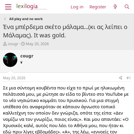
Log in
Register
All play and no work
Ένα μπέρδεμα σκέτο μάλαμα...(κι ας λείπει ο
Μάλαμας). It was gold.
T
S
cougr
May 20, 2026
h
t
r
a
cougr
e
r
¥
a
t
d
d
s
a
May 20, 2026
#1
t
t
a
e
Σε μια σύντομη κουβέντα που είχα το πρωί με ηλικιωμένη
r
πελάτισσά μου, με ρώτησε αν είδα το βίντεο στο YouTube με
t
το νέο νησιώτικο κομμάτι του Χρυσικού. Για μια στιγμή
e
υπέθεσα ότι αναφερόταν σε κάποιον άγνωστο τοπικό
r
καλλιτέχνη τον οποίον δεν γνώριζα, οπότε της είπα: «Δεν
νομίζω να τον γνωρίζω, ποιος είναι;». Και μου απαντάει: «Ο
Χρυσικός καλέ, αυτός που λέει το Αθήνα μου, που ήταν κι
εδώ πριν λίγες εβδομάδες». «Α», της λέω, «εννοείς τον