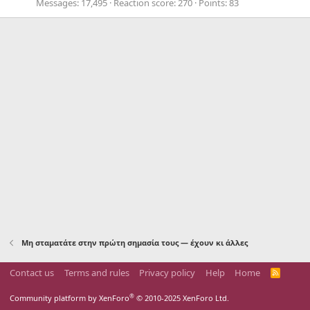
Messages
17,495
Reaction score
270
Points
83
Μη σταματάτε στην πρώτη σημασία τους — έχουν κι άλλες
Contact us
Terms and rules
Privacy policy
Help
Home
R
S
S
®
Community platform by XenForo
© 2010-2025 XenForo Ltd.