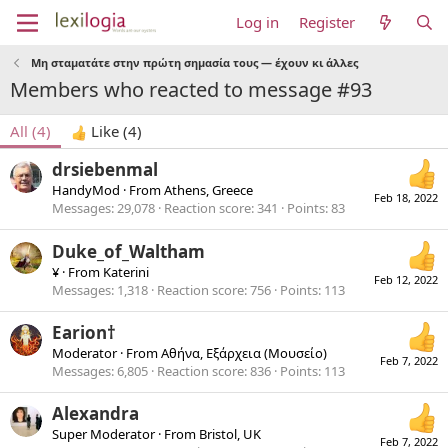
Log in
Register
Μη σταματάτε στην πρώτη σημασία τους — έχουν κι άλλες
Members who reacted to message #93
All
(4)
Like
(4)
drsiebenmal
HandyMod
·
From
Athens, Greece
Feb 18, 2022
Messages
29,078
Reaction score
341
Points
83
Duke_of_Waltham
¥
·
From
Katerini
Feb 12, 2022
Messages
1,318
Reaction score
756
Points
113
Earion†
Moderator
·
From
Αθήνα, Εξάρχεια (Μουσείο)
Feb 7, 2022
Messages
6,805
Reaction score
836
Points
113
Alexandra
Super Moderator
·
From
Bristol, UK
Feb 7, 2022