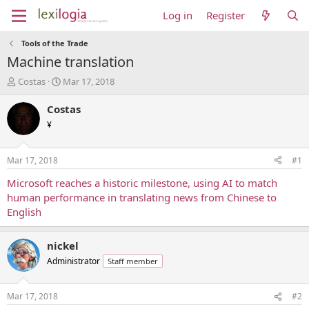
Log in
Register
Tools of the Trade
Machine translation
T
S
Costas
Mar 17, 2018
h
t
r
a
Costas
e
r
¥
a
t
d
d
s
a
Mar 17, 2018
#1
t
t
a
e
Microsoft reaches a historic milestone, using AI to match
r
human performance in translating news from Chinese to
t
English
e
r
nickel
Administrator
Staff member
Mar 17, 2018
#2