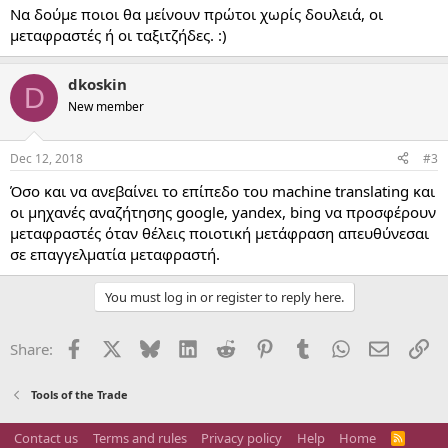
Να δούμε ποιοι θα μείνουν πρώτοι χωρίς δουλειά, οι
μεταφραστές ή οι ταξιτζήδες. :)
dkoskin
D
New member
Dec 12, 2018
#3
Όσο και να ανεβαίνει το επίπεδο του machine translating και
οι μηχανές αναζήτησης google, yandex, bing να προσφέρουν
μεταφραστές όταν θέλεις ποιοτική μετάφραση απευθύνεσαι
σε επαγγελματία μεταφραστή.
You must log in or register to reply here.
Facebook
X
Bluesky
LinkedIn
Reddit
Pinterest
Tumblr
WhatsApp
Email
Li
Share:
Tools of the Trade
Contact us
Terms and rules
Privacy policy
Help
Home
R