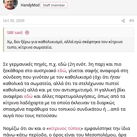
HandyMod
Staff member
Oct 30, 2009
#9
SBE said:
Χμ, δεν ξέρω για καθολικισμό, αλλά εγώ σκέφτηκα τον κίτρινο
τυπο, κίτρινα σωματεία.
Σε γερμανικές πηγές, π.χ. εδώ (2η ενότ. 3η παρ) και πιο
ξεκάθαρα στο αυστριακό
εδώ
, γίνεται σαφής αναφορά στη
σύνδεση που γινόταν με τον καθολικισμό (όχι ότι ήταν
καθολικά τα σωματεία, αλλά ότι τα στελέχωναν πιστοί
καθολικοί) αλλά και με τον αντισημιτισμό. Η γαλλική βίκι
αναφέρει
εδώ
και άλλες παρετυμολογήσεις, όπως από τα
κίτρινα λαδόχαρτα με τα οποία έκλειναν τα διαρκώς
σπασμένα παράθυρα του τοπικού συνδικάτου ή ...από τα
αυγά που τους πετούσαν.
Νομίζω ότι αν και ο «
κίτρινος τύπος
» εμφανίστηκε την ίδια
πάνω-κάτω περίοδο, ο όρος είναι του Μεσοπολέμου, άρα