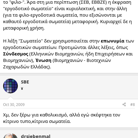
το "φιλο-". Άρα στη μια περίπτωση (ΣΕΒ, ΕΒΒΖΕ) η έκφραση
"εργοδοτικό σωματείο" είναι κυριολεκτική, και στην άλλη
(για τα φιλο-εργοδοτικά σωματεία, που εξισώνονται με
καθαυτό εργοδοτικά σωματεία) μεταφορική. Κυριαρχεί δε η
μεταφορική χρήση.
Η λέξη "Σωματείο" δεν χρησιμοποιείται στην
επωνυμία
των
εργοδοτικών σωματείων. Προτιμώνται άλλες λέξεις, όπως
Σύνδεσμος
(Ελληνικών Βιομηχανιών, ήδη Επιχειρήσεων και
Βιομηχανιών),
Ένωση
(Βιομηχανιών - Βιοτεχνιών
Ζαχαρωδών Ελλάδας).
SBE
¥
Oct 30, 2009
#8
Χμ, δεν ξέρω για καθολικισμό, αλλά εγώ σκέφτηκα τον
κίτρινο τυπο,κίτρινα σωματεία.
drsiebenmal