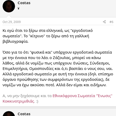
Costas
¥
Oct 29, 2009
#6
Κι εγώ έτσι το ξέρω στα ελληνικά, ως "εργοδοτικό
σωματείο". Το "κίτρινο" το ξέρω από τη γαλλική
βιβλιογραφία.
Όσο για το ότι "φυσικά και" υπάρχουν εργοδοτικά σωματεία
με την έννοια που το λέει ο Ζάζουλας, μπορεί να κάνω
λάθος, αλλά δε νομίζω πως υπάρχουν. Ενώσεις, Σύνδεσμοι,
Επιμελητήρια, Ομοσπονδίες και ό,τι βαστάει ο νους σου, ναι.
Αλλά εργοδοτικό σωματείο με αυτή την έννοια (δηλ. επίσημο
όργανο προώθησης των συμφερόντων της εργοδοσίας), δε
νομίζω να έχω ακούσει ποτέ. Αλλά δεν είμαι και ειδήμων.
Α, να μην ξεχάσουμε και τα
Εθνικόφρονα Σωματεία "Ένωσις"
Κοκκινοτριμιθιάς
. :)
Costas