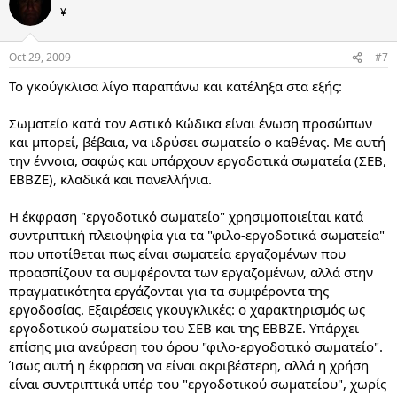
¥
Oct 29, 2009
#7
Το γκούγκλισα λίγο παραπάνω και κατέληξα στα εξής:
Σωματείο κατά τον Αστικό Κώδικα είναι ένωση προσώπων
και μπορεί, βέβαια, να ιδρύσει σωματείο ο καθένας. Με αυτή
την έννοια, σαφώς και υπάρχουν εργοδοτικά σωματεία (ΣΕΒ,
ΕΒΒΖΕ), κλαδικά και πανελλήνια.
Η έκφραση "εργοδοτικό σωματείο" χρησιμοποιείται κατά
συντριπτική πλειοψηφία για τα "φιλο-εργοδοτικά σωματεία"
που υποτίθεται πως είναι σωματεία εργαζομένων που
προασπίζουν τα συμφέροντα των εργαζομένων, αλλά στην
πραγματικότητα εργάζονται για τα συμφέροντα της
εργοδοσίας. Εξαιρέσεις γκουγκλικές: ο χαρακτηρισμός ως
εργοδοτικού σωματείου του ΣΕΒ και της ΕΒΒΖΕ. Υπάρχει
επίσης μια ανεύρεση του όρου "φιλο-εργοδοτικό σωματείο".
Ίσως αυτή η έκφραση να είναι ακριβέστερη, αλλά η χρήση
είναι συντριπτικά υπέρ του "εργοδοτικού σωματείου", χωρίς