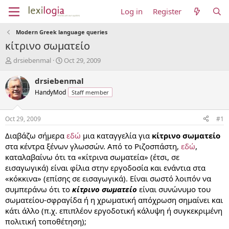
Log in
Register
Modern Greek language queries
κίτρινο σωματείο
T
S
drsiebenmal
Oct 29, 2009
h
t
r
a
drsiebenmal
e
r
HandyMod
Staff member
a
t
d
d
s
a
Oct 29, 2009
#1
t
t
a
e
Διαβάζω σήμερα
εδώ
μια καταγγελία για
κίτρινο σωματείο
r
στα κέντρα ξένων γλωσσών. Από το Ριζοσπάστη,
εδώ
,
t
καταλαβαίνω ότι τα «κίτρινα σωματεία» (έτσι, σε
e
εισαγωγικά) είναι φίλια στην εργοδοσία και ενάντια στα
r
«κόκκινα» (επίσης σε εισαγωγικά). Είναι σωστό λοιπόν να
συμπεράνω ότι το
κίτρινο σωματείο
είναι συνώνυμο του
σωματείου-σφραγίδα ή η χρωματική απόχρωση σημαίνει και
κάτι άλλο (π.χ. επιπλέον εργοδοτική κάλυψη ή συγκεκριμένη
πολιτική τοποθέτηση);