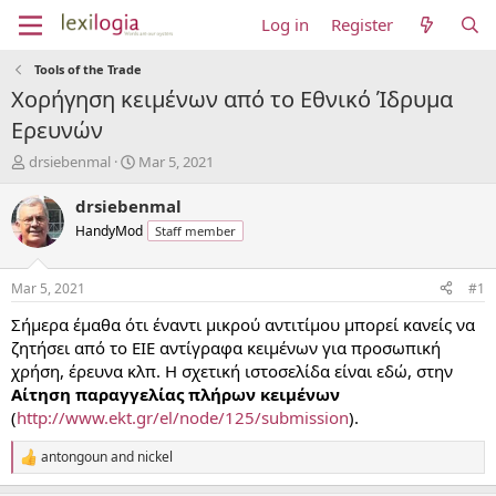
Log in
Register
Tools of the Trade
Χορήγηση κειμένων από το Εθνικό Ίδρυμα
Ερευνών
T
S
drsiebenmal
Mar 5, 2021
h
t
r
a
drsiebenmal
e
r
HandyMod
Staff member
a
t
d
d
s
a
Mar 5, 2021
#1
t
t
a
e
Σήμερα έμαθα ότι έναντι μικρού αντιτίμου μπορεί κανείς να
r
ζητήσει από το ΕΙΕ αντίγραφα κειμένων για προσωπική
t
χρήση, έρευνα κλπ. Η σχετική ιστοσελίδα είναι εδώ, στην
e
Αίτηση παραγγελίας πλήρων κειμένων
r
(
http://www.ekt.gr/el/node/125/submission
).
antongoun
and
nickel
R
e