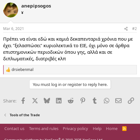
a
anepipsogos
c
t
¥
i
o
n
Mar 6, 2021
#2
s
:
Πρέπει να είναι εδώ και καμιά δεκαπενταριά χρόνια που με
έχει "ξελασπώσει" κυριολεκτικά το ΕΙΕ, όχι μόνο σε άρθρα
επιστημονικών περιοδικών όπου γης, αλλά και σε
διπλωματικές, διατριβές κλπ
drsiebenmal
R
e
a
You must log in or register to reply here.
c
t
i
Facebook
X
Bluesky
LinkedIn
Reddit
Pinterest
Tumblr
WhatsApp
Email
Li
Share:
o
n
s
Tools of the Trade
:
Contact us
Terms and rules
Privacy policy
Help
Home
R
S
S
®
Community platform by XenForo
© 2010-2025 XenForo Ltd.