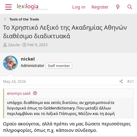
Log in
Register
Tools of the Trade
Το Χρηστικό Λεξικό της Ακαδημίας Αθηνών
διαθέσιμο διαδικτυακά
T
S
Zazula
Feb 9, 2023
h
t
r
a
nickel
e
r
Administrator
Staff member
a
t
d
d
s
a
May 24, 2026
#21
t
t
a
e
eriomys said:
r
t
υπάρχει διαθέσιμο και εκτός δικτύου, αν χρησιμοποιείτε
e
λογισμικό όπως το Goldendictionary. Που μεταξύ άλλων
r
περιλαμβάνει και το λεξικό Πάπυρος, Μείζον και τη Δομή
Ωραίο ακούγεται, αλλά πρέπει να μας δώσετε περισσότερες
πληροφορίες, όπως π.χ. κάποιον σύνδεσμο.