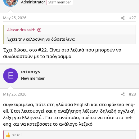
Administrator
Staff member
May 25, 2026
#27
Alexandra said:
Έχετε την καλοσύνη να δώσετε λινκ;
Έχει δώσει, στο #22. Είναι στα λεξικά που μπορούν να
συνδυαστούν με το πρόγραμμα.
eriomys
E
New member
May 25, 2026
#28
συγκεκριμένα, πάτε στη γλώσσα English και στο φάκελο eng-
ell. Έτσι λειτουργεί και η αναζήτηση λέξεων, δηλαδή αγγλική
λέξη για Ελληνικά . Για το ανάποδο, πρέπει να πάτε στο hel-
eng και να κατεβάσετε το ανάλογο λεξικό
nickel
R