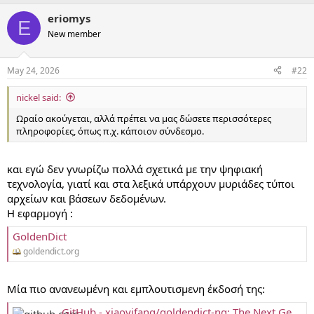
eriomys
E
New member
May 24, 2026
#22
nickel said:
Ωραίο ακούγεται, αλλά πρέπει να μας δώσετε περισσότερες
πληροφορίες, όπως π.χ. κάποιον σύνδεσμο.
και εγώ δεν γνωρίζω πολλά σχετικά με την ψηφιακή
τεχνολογία, γιατί και στα λεξικά υπάρχουν μυριάδες τύποι
αρχείων και βάσεων δεδομένων.
Η εφαρμογή :
GoldenDict
goldendict.org
Μία πιο ανανεωμένη και εμπλουτισμενη έκδοσή της:
GitHub - xiaoyifang/goldendict-ng: The Next Generation GoldenDict