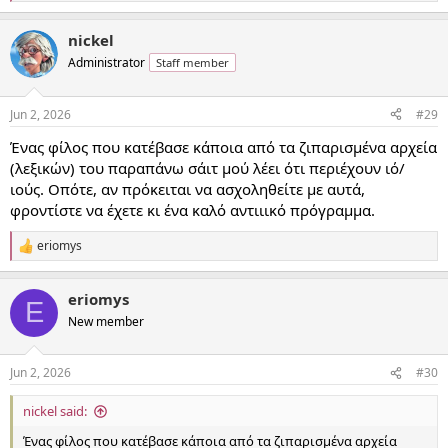
e
a
nickel
c
t
Administrator
Staff member
i
o
n
Jun 2, 2026
#29
s
:
Ένας φίλος που κατέβασε κάποια από τα ζιπαρισμένα αρχεία
(λεξικών) του παραπάνω σάιτ μού λέει ότι περιέχουν ιό/
ιούς. Οπότε, αν πρόκειται να ασχοληθείτε με αυτά,
φροντίστε να έχετε κι ένα καλό αντιιικό πρόγραμμα.
eriomys
R
e
a
eriomys
c
E
t
New member
i
o
n
Jun 2, 2026
#30
s
:
nickel said:
Ένας φίλος που κατέβασε κάποια από τα ζιπαρισμένα αρχεία