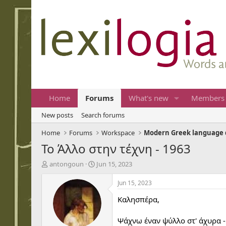
Home
Forums
What's new
Members
New posts
Search forums
Home
Forums
Workspace
Modern Greek language 
Το Άλλο στην τέχνη - 1963
T
S
antongoun
Jun 15, 2023
h
t
r
a
Jun 15, 2023
e
r
Καλησπέρα,
a
t
d
d
s
a
Ψάχνω έναν ψύλλο στ' άχυρα -