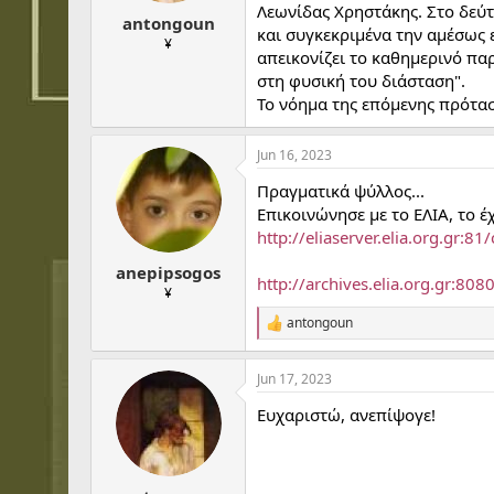
t
t
Λεωνίδας Χρηστάκης. Στο δεύτ
antongoun
a
e
και συγκεκριμένα την αμέσως 
r
¥
απεικονίζει το καθημερινό πα
t
στη φυσική του διάσταση".
e
r
Το νόημα της επόμενης πρότασ
Jun 16, 2023
Πραγματικά ψύλλος...
Επικοινώνησε με το ΕΛΙΑ, το έ
http://eliaserver.elia.org.gr:
anepipsogos
http://archives.elia.org.gr
¥
antongoun
R
e
a
Jun 17, 2023
c
t
Ευχαριστώ, ανεπίψογε!
i
o
n
s
: