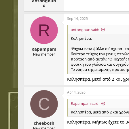
antongoun
¥
Sep 14, 2025
R
antongoun said:
Καλησπέρα,
Ψάχνω έναν ψύλλο στ' άχυρα - το
Rapampam
δεύτερο τεύχος του (1963) περιλ
New member
πρόταση από αυτήν: "Ο Ταχτσής 
φυσική του γλώσσα και συγχρόνως
Το νόημα της επόμενης πρότασης
Καλησπέρα, μετά από 2 και χρό
Apr 4, 2026
C
Rapampam said:
Καλησπέρα, μετά από 2 και χρόνια
Καλησπέρα. Μήπως έχετε το 3
cheebosh
New member