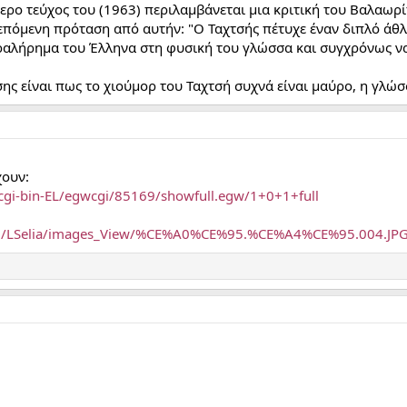
ερο τεύχος του (1963) περιλαμβάνεται μια κριτική του Βαλαωρί
επόμενη πρόταση από αυτήν: "Ο Ταχτσής πέτυχε έναν διπλό άθλ
ραλήρημα του Έλληνα στη φυσική του γλώσσα και συγχρόνως να δ
ης είναι πως το χιούμορ του Ταχτσή συχνά είναι μαύρο, η γλώσ
χουν:
81/cgi-bin-EL/egwcgi/85169/showfull.egw/1+0+1+full
:8080/LSelia/images_View/%CE%A0%CE%95.%CE%A4%CE%95.004.JP