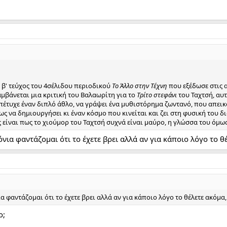
 β' τεύχος του 4σέλιδου περιοδικού
Το Άλλο στην Τέχνη
που εξέδωσε στις α
αμβάνεται μια κριτική του Βαλαωρίτη για το
Τρίτο στεφάνι
του Ταχτσή, αυ
πέτυχε έναν διπλό άθλο, να γράψει ένα μυθιστόρημα ζωντανό, που απει
 να δημιουργήσει κι έναν κόσμο που κινείται και ζει στη φυσική του δ
 είναι πως το χιούμορ του Ταχτσή συχνά είναι μαύρο, η γλώσσα του όμως
νια φαντάζομαι ότι το έχετε βρει αλλά αν για κάποιο λόγο το θέ
 φαντάζομαι ότι το έχετε βρει αλλά αν για κάποιο λόγο το θέλετε ακόμα, 
ο;