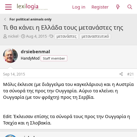
Log in
Register
For political animals only
Τι θα κάνει η Ελλάδα τους μετανάστες της
T
S
T
nickel
Aug 4, 2015
μετανάστες
μεταναστευτικό
h
t
a
r
a
g
drsiebenmal
e
r
s
a
t
HandyMod
Staff member
d
d
s
a
Sep 14, 2015
#21
t
t
a
e
Μόλις έκλεισε (με διάγγελμα του καγκελάριου) και η Αυστρία
r
τα σύνορά της προς την Ουγγαρία. Αύριο τα κλείνει η
t
e
Ουγγαρία (με τον φράχτη) προς τη Σερβία.
r
Edit: Έκλεισαν επίσης τα σύνορά τους προς την Ουγγαρία η
Τσεχία και η Σλοβακία.