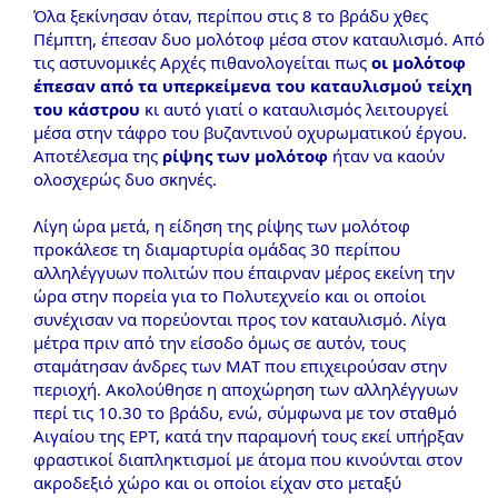
Όλα ξεκίνησαν όταν, περίπου στις 8 το βράδυ χθες
Πέμπτη, έπεσαν δυο μολότοφ μέσα στον καταυλισμό. Από
τις αστυνομικές Αρχές πιθανολογείται πως
οι μολότοφ
έπεσαν από τα υπερκείμενα του καταυλισμού τείχη
του κάστρου
κι αυτό γιατί ο καταυλισμός λειτουργεί
μέσα στην τάφρο του βυζαντινού οχυρωματικού έργου.
Αποτέλεσμα της
ρίψης των μολότοφ
ήταν να καούν
ολοσχερώς δυο σκηνές.
Λίγη ώρα μετά, η είδηση της ρίψης των μολότοφ
προκάλεσε τη διαμαρτυρία ομάδας 30 περίπου
αλληλέγγυων πολιτών που έπαιρναν μέρος εκείνη την
ώρα στην πορεία για το Πολυτεχνείο και οι οποίοι
συνέχισαν να πορεύονται προς τον καταυλισμό. Λίγα
μέτρα πριν από την είσοδο όμως σε αυτόν, τους
σταμάτησαν άνδρες των ΜΑΤ που επιχειρούσαν στην
περιοχή. Ακολούθησε η αποχώρηση των αλληλέγγυων
περί τις 10.30 το βράδυ, ενώ, σύμφωνα με τον σταθμό
Αιγαίου της ΕΡΤ, κατά την παραμονή τους εκεί υπήρξαν
φραστικοί διαπληκτισμοί με άτομα που κινούνται στον
ακροδεξιό χώρο και οι οποίοι είχαν στο μεταξύ