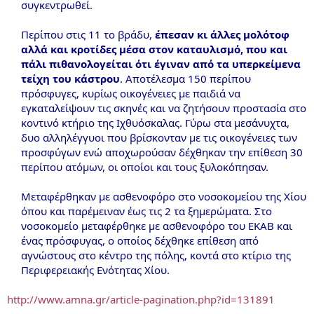
συγκεντρωθεί.
Περίπου στις 11 το βράδυ,
έπεσαν κι άλλες μολότοφ
αλλά και κροτίδες μέσα στον καταυλισμό, που και
πάλι πιθανολογείται ότι έγιναν από τα υπερκείμενα
τείχη του κάστρου
. Αποτέλεσμα 150 περίπου
πρόσφυγες, κυρίως οικογένειες με παιδιά να
εγκαταλείψουν τις σκηνές και να ζητήσουν προστασία στο
κοντινό κτήριο της Ιχθυόσκαλας. Γύρω στα μεσάνυχτα,
δυο αλληλέγγυοι που βρίσκονταν με τις οικογένειες των
προσφύγων ενώ αποχωρούσαν δέχθηκαν την επίθεση 30
περίπου ατόμων, οι οποίοι και τους ξυλοκόπησαν.
Μεταφέρθηκαν με ασθενοφόρο στο νοσοκομείου της Χίου
όπου και παρέμειναν έως τις 2 τα ξημερώματα. Στο
νοσοκομείο μεταφέρθηκε με ασθενοφόρο του ΕΚΑΒ και
ένας πρόσφυγας, ο οποίος δέχθηκε επίθεση από
αγνώστους στο κέντρο της πόλης, κοντά στο κτίριο της
Περιφερειακής Ενότητας Χίου.
http://www.amna.gr/article-pagination.php?id=131891