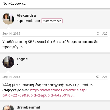
Να κάνουν τι;
Alexandra
Super Moderator
Staff member
Sep 14, 2015
#25
Υποθέτω ότι η SBE εννοεί ότι θα φτιάξουμε στρατόπεδα
προσφύγων.
rogne
¥
Sep 14, 2015
#26
Άλλη μία εμπνευσμένη "στρατηγική" των Ευρωπαίων
(αν)εγκέφαλων:
http://www.ethnos.gr/article.asp?
catid=22769&subid=2&pubid=64250183
...
drsiebenmal