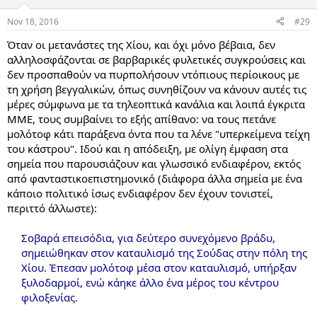
Nov 18, 2016
#29
Όταν οι μετανάστες της Χίου, και όχι μόνο βέβαια, δεν
αλληλοσφάζονται σε βαρβαρικές φυλετικές συγκρούσεις και
δεν προσπαθούν να πυρπολήσουν ντόπιους περίοικους με
τη χρήση βεγγαλικών, όπως συνηθίζουν να κάνουν αυτές τις
μέρες σύμφωνα με τα τηλεοπτικά κανάλια και λοιπά έγκριτα
ΜΜΕ, τους συμβαίνει το εξής απίθανο: να τους πετάνε
μολότοφ κάτι παράξενα όντα που τα λένε "υπερκείμενα τείχη
του κάστρου". Ιδού και η απόδειξη, με ολίγη έμφαση στα
σημεία που παρουσιάζουν και γλωσσικό ενδιαφέρον, εκτός
από φανταστικοεπιστημονικό (διάφορα άλλα σημεία με ένα
κάποιο πολιτικό ίσως ενδιαφέρον δεν έχουν τονιστεί,
περιττό άλλωστε):
Σοβαρά επεισόδια, για δεύτερο συνεχόμενο βράδυ,
σημειώθηκαν στον καταυλισμό της Σούδας στην πόλη της
Χίου. Έπεσαν μολότοφ μέσα στον καταυλισμό, υπήρξαν
ξυλοδαρμοί, ενώ κάηκε άλλο ένα μέρος του κέντρου
φιλοξενίας.