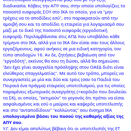
διαδικασία. Κόβεις την ΑΠΥ σου, στην οποία υπολογίζεις το
πσοοστό εισφοράς ΣΟΥ στο ΙΚΑ το οποίο, για να "μην
τρέχεις να το αποδίδεις εσύ", στο παρακρατούν από την
αμοιβή σου και το αποδίδει η εταιρεία για λογαριασμό σου
μαζί με το δικό της ποσοστό εισφοράς (εργοδοτική
εισφορά). Περιλαμβάνεσαι στις ΑΠΔ που υποβάλλει κάθε
τρίμηνο στο ΙΚΑ, αλλά για το ΙΚΑ δεν είσαι σαν τους άλλους
εργαζόμενους, αφού ανήκεις σε μια ειδική κατηγορία, τον
τύπο αποδοχών 16. Αν δε, ζητήσεις βεβαίωση από τον
"εργοδότη", εκείνος θα σου τη δώσει, αλλά θα σημειώσει
"Δεν έχει γίνει αναγγελία πρόσληψης στον ΟΑΕΔ διότι είναι
ελεύθερος επαγγελματίας". Με αυτό τον τρόπο, μπορείς να
συνεργαστείς με μία και δύο και τρεις (σαν τα Παιδιά του
Πειραιά ένα πράγμα) εταιρείες υποτιτλισμού, για τις οποίες
παραμένεις εξωτερικός συνεργάτης (=κορόιδο που δουλεύει
τα ΣΚ), οι οποίες, "εκτιμούν" το γεγονός ότι πρέπει να είσαι
ασφαλισμένος και εσύ ο μαύρος και καψερός υποτιτλιστής
και στο "ανταποδίδουν" "κολλώντας" σου ένσημα ΙΚΑ
υπολογισμένα βάσει του ποσού της καθαρής αξίας της
ΑΠΥ σου
.
Υ.Γ. Δεν είμαι απολύτως βέβαιη ότι οι υποτιτλιστές της ΕΤ