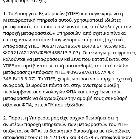
γνωρίζουμε τα εξής:
1. Το Υπουργείο Εξωτερικών (ΥΠΕΞ) και συγκεκριμένα η
Μεταφραστική Υπηρεσία αυτού, χρησιμοποιεί ιδιώτες
μεταφραστές, οι οποίοι επιλέγονται ως κατάλληλοι για την
παροχή μεταφραστικών υπηρεσιών, από σχετικό πίνακα
επιτυχόντων, κατόπιν διαγωνισμού επάρκειας (σχετικές
Αποφάσεις ΥΠΕΞ Φ093/1/ΑΣ1855/ΦΕΚ478.Β/19.5.98 και
Φ.0921/ΑΣ1203/ΦΕΚ348Β/13.3.07). Οι εν λόγω μεταφραστές
καλούνται να μεταφράσουν κείμενα που κατατίθενται στο
ΥΠΕΞ και αμείβονται με τιμή που καθορίζεται κατά σελίδα
μετάφρασης (Απόφαση ΥΠΕΞ Φ09329/ΑΣ1057/ΦΕΚ
348.Β/13.3.07). Το ΥΠΕΞ, χωρίς ωστόσο να υπάρχει σχετική
αναφορά, θεωρούσε πάντα ότι στην ανωτέρω αμοιβή
περιλαμβάνεται ο αναλογών ΦΠΑ και υποχρέωνε τους
μεταφραστές να διαχωρίζουν την αμοιβή τους σε καθαρή
αξία και ΦΠΑ, στις ΑΠΥ που εξέδιδαν.
2. Παρότι η Υπηρεσία μας είχε αρχικά θεωρήσει ότι η
ανωτέρω παροχή υπηρεσιών των μεταφραστών του ΥΠΕΞ
υπάγεται σε ΦΠΑ, τα διοικητικά δικαστήρια με τελεσίδικες
αποφάσεις τους (ΣΤΕ 1211/95 και 3875/95), αποφάνθηκαν