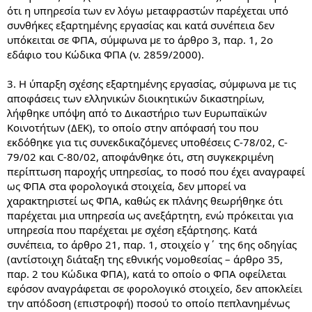
ότι η υπηρεσία των εν λόγω μεταφραστών παρέχεται υπό
συνθήκες εξαρτημένης εργασίας και κατά συνέπεια δεν
υπόκειται σε ΦΠΑ, σύμφωνα με το άρθρο 3, παρ. 1, 2ο
εδάφιο του Κώδικα ΦΠΑ (ν. 2859/2000).
3. Η ύπαρξη σχέσης εξαρτημένης εργασίας, σύμφωνα με τις
αποφάσεις των ελληνικών διοικητικών δικαστηρίων,
λήφθηκε υπόψη από το Δικαστήριο των Ευρωπαϊκών
Κοινοτήτων (ΔΕΚ), το οποίο στην απόφασή του που
εκδόθηκε για τις συνεκδικαζόμενες υποθέσεις C-78/02, C-
79/02 και C-80/02, αποφάνθηκε ότι, στη συγκεκριμένη
περίπτωση παροχής υπηρεσίας, το ποσό που έχει αναγραφεί
ως ΦΠΑ στα φορολογικά στοιχεία, δεν μπορεί να
χαρακτηριστεί ως ΦΠΑ, καθώς εκ πλάνης θεωρήθηκε ότι
παρέχεται μια υπηρεσία ως ανεξάρτητη, ενώ πρόκειται για
υπηρεσία που παρέχεται με σχέση εξάρτησης. Κατά
συνέπεια, το άρθρο 21, παρ. 1, στοιχείο γ΄ της 6ης οδηγίας
(αντίστοιχη διάταξη της εθνικής νομοθεσίας – άρθρο 35,
παρ. 2 του Κώδικα ΦΠΑ), κατά το οποίο ο ΦΠΑ οφείλεται
εφόσον αναγράφεται σε φορολογικό στοιχείο, δεν αποκλείει
την απόδοση (επιστροφή) ποσού το οποίο πεπλανημένως