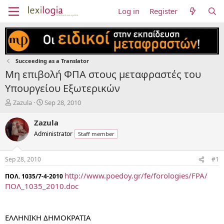
Log in
Register
Succeeding as a Translator
Μη επιβολή ΦΠΑ στους μεταφραστές του
Υπουργείου Εξωτερικών
T
S
Zazula
Sep 28, 2010
h
t
r
a
Zazula
e
r
Administrator
Staff member
a
t
d
d
s
a
Sep 28, 2010
#1
t
t
a
e
http://www.poedoy.gr/fe/forologies/FPA/
ΠΟΛ. 1035/7-4-2010
r
ΠΟΛ_1035_2010.doc
t
e
r
ΕΛΛΗΝΙΚΗ ΔΗΜΟΚΡΑΤΙΑ