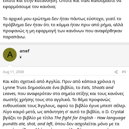
ενίοτε και στην κατανόηση. Οπότε και πάλι καλούμαστε να
εφαρμόσουμε τον κανόνα;
Το αρχικό μου ερώτημα δεν ήταν πάντως εύστοχο, γιατί το
πρόβλημα δεν ήταν ότι το κόμμα ήταν πριν από ρήμα, αλλά
προφανώς η μη εφαρμογή των κανόνων που αναφέρθηκαν
παραπάνω.
anef
A
¥
Aug 11, 2008
#9
Και κάτι σχετικό από Αγγλία. Πριν από κάποια χρόνια η
Lynne Truss δημοσίευσε ένα βιβλίο, το
Eats, Shoots and
Leaves
, που αναφερόταν στα σημεία στίξης και τους κανόνες
σωστής χρήσης τους στα αγγλικά. Το θέμα προφανώς
ενθουσίασε τους Άγγλους, αφού το βιβλίο έγινε μπεστ σέλερ.
Λίγο καιρό μετά, ως απάντηση σ' αυτό το βιβλίο, ο D. Crystal
βγάζει το βιβλίο με τίτλο
The fight for English - How language
pundits ate, shot, and left
, όπου δεν ασχολείται μόνο με τα