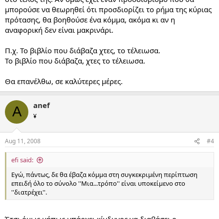
μπορούσε να θεωρηθεί ότι προσδιορίζει το ρήμα της κύριας
πρότασης, θα βοηθούσε ένα κόμμα, ακόμα κι αν η
αναφορική δεν είναι μακρινάρι.
Π.χ. Το βιβλίο που διάβαζα χτες, το τέλειωσα.
Το βιβλίο που διάβαζα, χτες το τέλειωσα.
Θα επανέλθω, σε καλύτερες μέρες.
anef
A
¥
Aug 11, 2008
#4
efi said:
Εγώ, πάντως, δε θα έβαζα κόμμα στη συγκεκριμένη περίπτωση
επειδή όλο το σύνολο ''Μια...τρόπο'' είναι υποκείμενο στο
''διατρέχει''.
Έτσι όμως μήπως υπάρχει κίνδυνος να διαβάσει ο