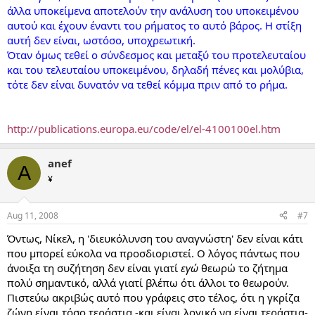
άλλα υποκείμενα αποτελούν την ανάλυση του υποκειμένου
αυτού και έχουν έναντι του ρήματος το αυτό βάρος. Η στίξη
αυτή δεν είναι, ωστόσο, υποχρεωτική.
Όταν όμως τεθεί ο σύνδεσμος και μεταξύ του προτελευταίου
και του τελευταίου υποκειμένου, δηλαδή πένες και μολύβια,
τότε δεν είναι δυνατόν να τεθεί κόμμα πριν από το ρήμα.
http://publications.europa.eu/code/el/el-4100100el.htm
anef
A
¥
Aug 11, 2008
#7
Όντως, Νίκελ, η 'διευκόλυνση του αναγνώστη' δεν είναι κάτι
που μπορεί εύκολα να προσδιοριστεί. Ο λόγος πάντως που
άνοιξα τη συζήτηση δεν είναι γιατί
εγώ
θεωρώ το ζήτημα
πολύ σημαντικό, αλλά γιατί βλέπω ότι άλλοι το θεωρούν.
Πιστεύω ακριβώς αυτό που γράφεις στο τέλος, ότι η γκρίζα
ζώνη είναι τόσο τεράστια -και είναι λογικό να είναι τεράστια-