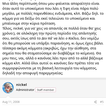
Μια άλλη περίπτωση όπου μου φαίνεται απαραίτητο είναι
όταν αυτό το υποκείμενο που λέει η Έφη είναι πάρα πολύ
μεγάλο, με πολλές παρενθέσεις ενδιάμεσα, κλπ. Βάζω δηλ. το
κόμμα για να δείξω ότι εκεί τελειώνει το υποκείμενο και
μπαίνουμε στην κύρια πρόταση.
Τέλος, nickel, για να' χεις να απαντάς σε πολλά όταν θα' χεις
χρόνο:), σε ολόκληρη την πρώτη περίοδο της απάντησής
σου, εκτός ίσως από το
Δεν πά' να λέει ο Κοέλιο
, δεν νομίζω
ότι θα μπορούσε να υπάρξει παρανόηση, κι όμως έχεις βάλει
τέσσερα ακόμη κόμματα (ακριβώς, έχω την αίσθηση, στα
σημεία που θα σταματούσαμε αν διαβάζαμε το κείμενο). Θα
μου πεις, ναι, αλλά ο κανόνας λέει πριν από το
αλλά
βάζουμε
κόμμα κλπ. Αλλά όλοι αυτοί οι κανόνες δεν πρέπει τότε να
συμμορφώνονται με τη βασική λειτουργία του κόμματος,
δηλαδή την αποφυγή παρερμηνείας;
nickel
Administrator
Staff member
Aug 11, 2008
#5