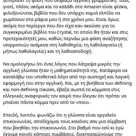
γιατί, πλέον, ακόμα και το καλάθι στο Amazon είναι φίσκα,
φιλοξενώντας βιβλία που δεν υπάρχει καμιά ελπίδα να
χωρέσουν στα ράφια μου ή στο χρόνο μου. Είναι όμως
ακόμα πιο περίεργο που δεν είχα καν ακούσει για το
συγκεκριμένο βιβλίο του Crystal, το οποίο θα ήταν και στις
προτεραιότητές μου, καθώς περνάω μια φάση αναζήτησης
ισορροπιών ανάμεσα στη λαθοθηρία, τη λαθολαγνεία (ή
μήπως λαθολαγνία;) και τη λαθοαποδοχή.
Να ομολογήσω ότι ένας λόγος που λάτρεψα μικρός την
αγγλική γλώσσα ήταν η μαθηματικότητά της. Κατάφερα να
καταλάβω τον υποθετικό λόγο από την αυστηρή και λογική
εφαρμογή του στην αγγλική. Και, με τη βοήθεια των defining
και non-defining clauses, έβαζα σωστά τα κόμματα στις
ελληνικές αναφορικές τον καιρό που έλεγαν ότι πρέπει να
μπαίνει πάντα κόμμα πριν από το «που».
Επειδή, λοιπόν, φωνάζω ότι η γλώσσα είναι εργαλείο
επικοινωνίας, αποδέχομαι τους κανόνες σαν μια σύμβαση
που βοηθάει την επικοινωνία. Στο βαθμό που εσύ κι εγώ
έχουμε κοινές κάποιες συμβάσεις, διεκπεραιώνουμε την