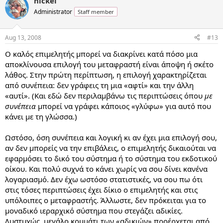
nickel
Administrator
Staff member
Aug 13, 2008
#13
Ο καλός επιμελητής μπορεί να διακρίνει κατά πόσο μια
αποκλίνουσα επιλογή του μεταφραστή είναι άποψη ή σκέτο
λάθος. Στην πρώτη περίπτωση, η επιλογή χαρακτηρίζεται
από συνέπεια: δεν γράφεις τη μια «αφτί» και την άλλη
«αυτί». (Και εδώ δεν περιλαμβάνω τις περιπτώσεις όπου
με
συνέπεια
μπορεί να γράφει κάποιος «γλύφω» για αυτό που
κάνει με τη γλώσσα.)
Ωστόσο, όση συνέπεια και λογική κι αν έχει μια επιλογή σου,
αν δεν μπορείς να την επιβάλεις, ο επιμελητής δικαιούται να
εφαρμόσει το δικό του σύστημα ή το σύστημα του εκδοτικού
οίκου. Και πολύ συχνά το κάνει χωρίς να σου δίνει κανένα
λογαριασμό. Δεν έχω ωστόσο στατιστικές, να σου πω ότι
στις τόσες περιπτώσεις έχει δίκιο ο επιμελητής και στις
υπόλοιπες ο μεταφραστής. Άλλωστε, δεν πρόκειται για το
μοναδικό ιεραρχικό σύστημα που στεγάζει αδικίες.
Δυστυχώς, μεγάλο κομμάτι των «αδικιών» προέρχεται από