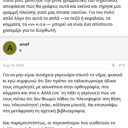
παιδί μου, μελέτησε την μπλε γραμματική του δημοτικού,
αποφάσισε πώς θα γράφεις αυτά και εκείνα και τήρησε μια
γραμμή πλεύσης γιατί μας έπιασε ναυτία». Για τον πολύ
απλό λόγο ότι αυτά τα απλά —τα πεζά ή κεφαλαία, τα
κόμματα, τα «ν» κ.ο.κ.— μπορεί να είναι ένα απίστευτο
χασομέρι για το διορθωτή.
anef
A
¥
Aug 14, 2008
#19
Για να μην είμαι συνέχεια γκρινιάρα σ'αυτό το νήμα, φυσικά
κι εγώ συμφωνώ ότι δεν πρέπει να ταλαιπωρούμε άδικα
τους επιμελητές με ασυνέπεια στην ορθογραφία, στα
κόμματα και στα ν. Αλλά (να΄τη πάλι η γκρίνια:)) πώς να
τους πείσω ότι δεν θεωρώ λάθος το 'πλειοψηφία' στη θέση
του 'πλειονότητα'; (πάει, κόλλησα μ'αυτό). Να επισυνάψω
στη μετάφραση τη σχετική βιβλιογραφία;
Και παρεμπιπτόπτως, οι περισσότεροι πια υιοθετούν το