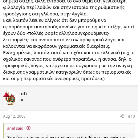
σημεία στίξης, αλλά εντάσσει το όλο θέμα στη γενικότερη
φιλολογία περί λαθών και στην ιστορία της ρυθμιστικής
προσέγγισης στη γλώσσα, στην Αγγλία.
Εκεί λοιπόν λέει εν ολίγοις ότι δεν μπορούμε να
εφαρμόσουμε αυστηρούς κανόνες για τα σημεία στίξης, γιατί
έχουν δύο -πολλές φορές αλληλοσυγκρουόμενες-
λειτουργίες: και αναπαριστούν τον προφορικό λόγο, και
καλούνται να εκφράσουν γραμματικές διακρίσεις.
Ενδεχομένως, λοιπόν, αυτό να ισχύει και στα ελληνικά (π.χ. ο
σχολικός κανόνας που ανέφερα παραπάνω, η ανάσα, δηλ. ο
προφορικός λόγος, να έρχεται σε σύγκρουση με την ανάγκη
διάκρισης γραμματικών κατηγοριών όπως οι περιοριστικές
και οι μη περιοριστικές αναφορικές προτάσεις)
efi
¥
Aug 12, 2008
#10
anef said:
Έτσι όμως μήπως υπάρχει κίνδυνος να διαβάσει ο αναγνώστης,