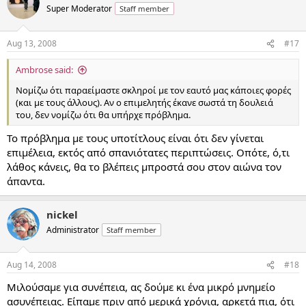
Super Moderator
Staff member
Aug 13, 2008
#17
Ambrose said:
Νομίζω ότι παραείμαστε σκληροί με τον εαυτό μας κάποιες φορές
(και με τους άλλους). Αν ο επιμελητής έκανε σωστά τη δουλειά
του, δεν νομίζω ότι θα υπήρχε πρόβλημα.
Το πρόβλημα με τους υποτίτλους είναι ότι δεν γίνεται
επιμέλεια, εκτός από σπανιότατες περιπτώσεις. Οπότε, ό,τι
λάθος κάνεις, θα το βλέπεις μπροστά σου στον αιώνα τον
άπαντα.
nickel
Administrator
Staff member
Aug 14, 2008
#18
Μιλούσαμε για συνέπεια, ας δούμε κι ένα μικρό μνημείο
ασυνέπειας. Είπαμε πριν από μερικά χρόνια, αρκετά πια, ότι