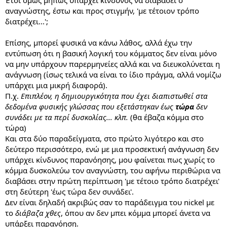
αναγνώστης, έστω και προς στιγμήν, 'με τέτοιον τρόπο
διατρέχει...';
Επίσης, μπορεί φυσικά να κάνω λάθος, αλλά έχω την
εντύπωση ότι η βασική λογική του κόμματος δεν είναι μόνο
να μην υπάρχουν παρερμηνείες αλλά και να διευκολύνεται η
ανάγνωση (ίσως τελικά να είναι το ίδιο πράγμα, αλλά νομίζω
υπάρχει μια μικρή διαφορά).
Π.χ.
Επιπλέον, η δημιουργικότητα που έχει διαπιστωθεί στα
δεδομένα φυσικής γλώσσας που εξετάστηκαν έως
τώρα
δεν
συνάδει με τα περί δυσκολίας... κλπ.
(θα έβαζα κόμμα στο
τώρα)
Και στα δύο παραδείγματα, στο πρώτο λιγότερο και στο
δεύτερο περισσότερο, ενώ με μια προσεκτική ανάγνωση δεν
υπάρχει κίνδυνος παρανόησης, μου φαίνεται πως χωρίς το
κόμμα δυσκολεύω τον αναγνώστη, του αφήνω περιθώρια να
διαβάσει στην πρώτη περίπτωση 'με τέτοιο τρόπο διατρέχει'
στη δεύτερη 'έως τώρα δεν συνάδει'.
Δεν είναι δηλαδή ακριβώς σαν το παράδειγμα του nickel με
το
διάβαζα χθες
, όπου αν δεν μπει κόμμα μπορεί άνετα να
υπάρξει παρανόηση.