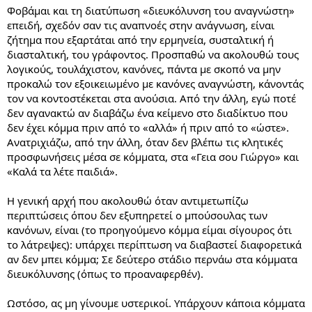
Φοβάμαι και τη διατύπωση «διευκόλυνση του αναγνώστη»
επειδή, σχεδόν σαν τις αναπνοές στην ανάγνωση, είναι
ζήτημα που εξαρτάται από την ερμηνεία, συσταλτική ή
διασταλτική, του γράφοντος. Προσπαθώ να ακολουθώ τους
λογικούς, τουλάχιστον, κανόνες, πάντα με σκοπό να μην
προκαλώ τον εξοικειωμένο με κανόνες αναγνώστη, κάνοντάς
τον να κοντοστέκεται στα ανούσια. Από την άλλη, εγώ ποτέ
δεν αγανακτώ αν διαβάζω ένα κείμενο στο διαδίκτυο που
δεν έχει κόμμα πριν από το «αλλά» ή πριν από το «ώστε».
Ανατριχιάζω, από την άλλη, όταν δεν βλέπω τις κλητικές
προσφωνήσεις μέσα σε κόμματα, στα «Γεια σου Γιώργο» και
«Καλά τα λέτε παιδιά».
Η γενική αρχή που ακολουθώ όταν αντιμετωπίζω
περιπτώσεις όπου δεν εξυπηρετεί ο μπούσουλας των
κανόνων, είναι (το προηγούμενο κόμμα είμαι σίγουρος ότι
το λάτρεψες): υπάρχει περίπτωση να διαβαστεί διαφορετικά
αν δεν μπει κόμμα; Σε δεύτερο στάδιο περνάω στα κόμματα
διευκόλυνσης (όπως το προαναφερθέν).
Ωστόσο, ας μη γίνουμε υστερικοί. Υπάρχουν κάποια κόμματα