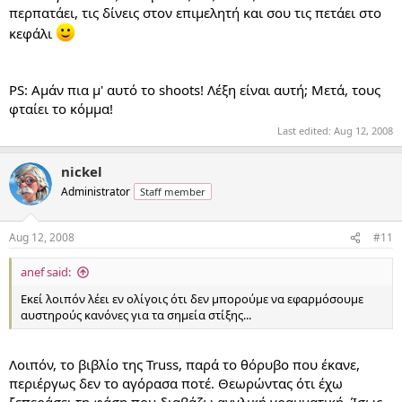
περπατάει, τις δίνεις στον επιμελητή και σου τις πετάει στο
κεφάλι
PS: Αμάν πια μ' αυτό το shoots! Λέξη είναι αυτή; Μετά, τους
φταίει το κόμμα!
Last edited:
Aug 12, 2008
nickel
Administrator
Staff member
Aug 12, 2008
#11
anef said:
Εκεί λοιπόν λέει εν ολίγοις ότι δεν μπορούμε να εφαρμόσουμε
αυστηρούς κανόνες για τα σημεία στίξης...
Λοιπόν, το βιβλίο της Truss, παρά το θόρυβο που έκανε,
περιέργως δεν το αγόρασα ποτέ. Θεωρώντας ότι έχω
ξεπεράσει τη φάση που διαβάζω αγγλική γραμματική. Ίσως