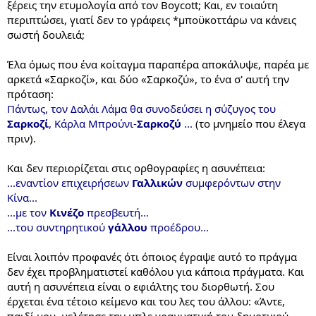
ξέρεις την ετυμολογία από τον Boycott; Και, εν τοιαύτη
περιπτώσει, γιατί δεν το γράφεις *μποϋκοττάρω να κάνεις
σωστή δουλειά;
Έλα όμως που ένα κοίταγμα παραπέρα αποκάλυψε, παρέα με
αρκετά «Σαρκοζί», και δύο «Σαρκοζύ», το ένα σ' αυτή την
πρόταση:
Πάντως, τον Δαλάι Λάμα θα συνοδεύσει η σύζυγος του
Σαρκοζί
, Κάρλα Μπρούνι-
Σαρκοζύ
...
(το μνημείο που έλεγα
πριν).
Και δεν περιορίζεται στις ορθογραφίες η ασυνέπεια:
...εναντίον επιχειρήσεων
Γαλλικών
συμφερόντων στην
Κίνα...
...με τον
Κινέζο
πρεσβευτή...
...του συντηρητικού
γάλλου
προέδρου...
Είναι λοιπόν προφανές ότι όποιος έγραψε αυτό το πράγμα
δεν έχει προβληματιστεί καθόλου για κάποια πράγματα. Και
αυτή η ασυνέπεια είναι ο εφιάλτης του διορθωτή. Σου
έρχεται ένα τέτοιο κείμενο και του λες του άλλου: «Άντε,