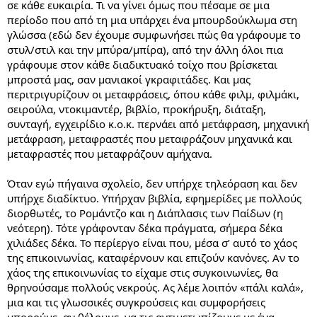
σε κάθε ευκαιρία. Τι να γίνει όμως που πέσαμε σε μια
περίοδο που από τη μια υπάρχει ένα μπουρδούκλωμα στη
γλώσσα (εδώ δεν έχουμε συμφωνήσει πώς θα γράφουμε το
στυλ/στιλ και την μπύρα/μπίρα), από την άλλη όλοι πια
γράφουμε στον κάθε διαδικτυακό τοίχο που βρίσκεται
μπροστά μας, σαν μανιακοί γκραφιτάδες. Και μας
περιτριγυρίζουν οι μεταφράσεις, όπου κάθε φιλμ, φιλμάκι,
σειρούλα, ντοκιμαντέρ, βιβλίο, προκήρυξη, διάταξη,
συνταγή, εγχειρίδιο κ.ο.κ. περνάει από μετάφραση, μηχανική
μετάφραση, μεταφραστές που μεταφράζουν μηχανικά και
μεταφραστές που μεταφράζουν αμήχανα.
Όταν εγώ πήγαινα σχολείο, δεν υπήρχε τηλεόραση και δεν
υπήρχε διαδίκτυο. Υπήρχαν βιβλία, εφημερίδες με πολλούς
διορθωτές, το Ρομάντζο και η Διάπλασις των Παίδων (η
νεότερη). Τότε γράφονταν δέκα πράγματα, σήμερα δέκα
χιλιάδες δέκα. Το περίεργο είναι που, μέσα σ’ αυτό το χάος
της επικοινωνίας, καταφέρνουν και επιζούν κανόνες. Αν το
χάος της επικοινωνίας το είχαμε στις συγκοινωνίες, θα
θρηνούσαμε πολλούς νεκρούς. Ας λέμε λοιπόν «πάλι καλά»,
μια και τις γλωσσικές συγκρούσεις και συμφορήσεις
μπορούμε, αν θέλουμε, να τις αντιμετωπίζουμε με ένα