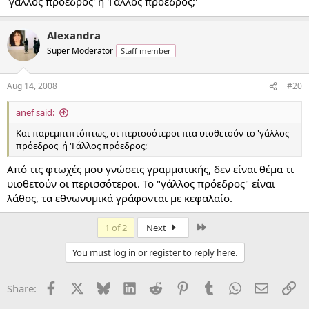
'γάλλος πρόεδρος' ή 'Γάλλος πρόεδρος;'
Alexandra
Super Moderator
Staff member
Aug 14, 2008
#20
anef said:
Και παρεμπιπτόπτως, οι περισσότεροι πια υιοθετούν το 'γάλλος
πρόεδρος' ή 'Γάλλος πρόεδρος;'
Από τις φτωχές μου γνώσεις γραμματικής, δεν είναι θέμα τι
υιοθετούν οι περισσότεροι. Το "γάλλος πρόεδρος" είναι
λάθος, τα εθνωνυμικά γράφονται με κεφαλαίο.
Last
1 of 2
Next
You must log in or register to reply here.
Facebook
X
Bluesky
LinkedIn
Reddit
Pinterest
Tumblr
WhatsApp
Email
Li
Share: