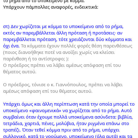
το ρήμα από το υποκείμενο με κόμμα.
Υπάρχουν πάμπολλες αναφορές, ενδεικτικά:
στ) Δεν χωρίζεται με κόμμα το υποκείμενο από το ρήμα,
εκτός αν παρεμβάλλεται άλλη πρόταση ή προτάσεις· αν
παρεμβάλλεται πρόταση, τότε χρειάζονται δύο κόμματα και
όχι ένα.
Τα κόμματα έχουν πολλές φορές θέση παρενθέσεως
(ποιος διανοήθηκε ποτέ να ανοίξει χωρίς να κλείσει
παρένθεση ή το αντίστροφο; ):
Ο πρόεδρος πρέπει να λάβει αμέσως απόφαση επί του
θέματος αυτού.
Ο πρόεδρος, τόνισε ο κ. Γιαννόπουλος, πρέπει να λάβει
αμέσως απόφαση επί του θέματος αυτού.
Υπάρχει όμως και άλλη περίπτωση κατά την οποία μπορεί το
υποκείμενο «φαινομενικά» να χωρίζεται από το ρήμα. Αυτό
συμβαίνει όταν έχουμε πολλά υποκείμενα ασύνδετα: βιβλία,
τετράδια, χαρτιά, πένες, μολύβια, ήταν ριγμένα επάνω στο
τραπέζι. Όταν τεθεί κόμμα πριν από το ρήμα, υπάρχει
συλλογικό, κατά το νοούμενο, υποκείμενο (όλα αυτά) και τα