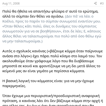
Aug 11, 2008
#3
Πολύ θα ήθελα να απαντήσω φλύαρα σ' αυτό το ερώτημα,
αλλά το σύμπαν δεν θέλει να αγιάσω.
(Δεν πά' να λέει ο
Κοέλιο, προς το παρόν το σύμπαν συνωμοτεί εναντίον μου.
«Όταν θέλεις κάτι πολύ, όλες οι δυνάμεις του σύμπαντος
συνωμοτούν για να σε βοηθήσουν», έτσι δε λέει; Ε, κάποιος
άλλος θέλει να ταλαιπωρούμαι πιο πολύ από όσο θέλω εγώ
να μην ταλαιπωρούμαι.)
Αυτός ο σχολικός κανόνας («βάζουμε κόμμα όταν παίρνουμε
ανάσα στο λόγο») έχει πάρει πολύ κόσμο στο λαιμό του. Τον
ακολουθούμε όταν γράφουμε λόγο που θα διαβάσουμε
μπροστά σε κοινό και φροντίζουμε να μη δει μετά άλλος το
κείμενό μας αν είναι γεμάτο με περίσσια κόμματα.
Η βασική λογική του κόμματος είναι: για να μην έχουμε
παρερμηνείες.
Όταν έχουμε μια περιοριστική/προσδιοριστική αναφορική
πρόταση, ο κανόνας λέει ότι δεν βάζουμε κόμμα στην αρχή ή
στο τέλος της. Αν όμως έχει έναν προσδιορισμό που θα