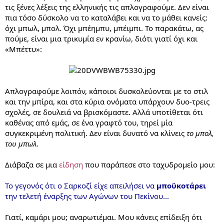
τις ξένες λέξεις της ελληνικής τις απλογραφούμε. Δεν είναι
πια τόσο δύσκολο να το καταλάβει και να το μάθει κανείς:
όχι μπωλ, μπολ. Όχι μπέημπυ, μπέιμπι. Το παρακάτω, ας
πούμε, είναι μια τρικυμία εν κρανίω, διότι γιατί όχι και
«Μπέττυ»:
Απλογραφούμε λοιπόν, κάποιοι δυσκολεύονται με το στιλ
και την μπίρα, και στα κύρια ονόματα υπάρχουν δυο-τρεις
σχολές, σε δουλειά να βρισκόμαστε. Αλλά υποτίθεται ότι
καθένας από εμάς, σε ένα γραφτό του, τηρεί μία
συγκεκριμένη πολιτική. Δεν είναι δυνατό να κλίνεις
το μπολ,
του μπωλ
.
Διάβαζα σε μια
είδηση
που παράπεσε στο ταχυδρομείο μου:
Το γεγονός ότι ο Σαρκοζί είχε απειλήσει να
μποϋκοτάρει
την τελετή έναρξης των Αγώνων του Πεκίνου...
Γιατί, καμάρι μου; αναρωτιέμαι. Μου κάνεις επίδειξη ότι