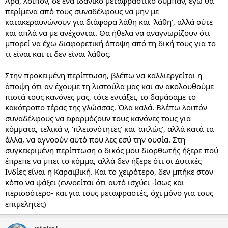
Άρα, λοιπόν, σε ένα ιδανικό μεταφραστικό σύμπαν, εγώ θα
περίμενα από τους συναδέλφους να μην με
κατακεραυνώνουν για διάφορα λάθη και 'λάθη', αλλά ούτε
και απλά να με ανέχονται. Θα ήθελα να αναγνωρίζουν ότι
μπορεί να έχω διαφορετική άποψη από τη δική τους για το
τι είναι και τι δεν είναι λάθος.
Στην προκειμένη περίπτωση, βλέπω να καλλιεργείται η
άποψη ότι αν έχουμε τη λιστούλα μας και αν ακολουθούμε
πιστά τους κανόνες μας, τότε εντάξει, το δαμάσαμε το
κακότροπο τέρας της γλώσσας. Όλα καλά. Βλέπω λοιπόν
συναδέλφους να εφαρμόζουν τους κανόνες τους για
κόμματα, τελικά ν, 'πλειονότητες' και 'απλώς', αλλά κατά τα
άλλα, να αγνοούν αυτό που λες εσύ την ουσία. Στη
συγκεκριμένη περίπτωση ο δικός μου διορθωτής ήξερε πού
έπρεπε να μπει το κόμμα, αλλά δεν ήξερε ότι οι Δυτικές
Ινδίες είναι η Καραϊβική. Και το χειρότερο, δεν μπήκε στον
κόπο να ψάξει (εννοείται ότι αυτό ισχύει -ίσως και
περισσότερο- και για τους μεταφραστές, όχι μόνο για τους
επιμελητές)