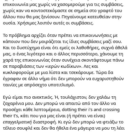
επικοινωνία μας χωρίς να χασομερούμε για τις συμβάσεις,
χωρίς καν να κοντοστεκόμαστε σε σημεία στο γραφτό του
άλλου που θα μας ξενίσουν. Πηγαίνουμε κατευθείαν στην
ουσία. Χρήσιμες λοιπόν αυτές οι συμβάσεις.
Το πρόβλημα αρχίζει όταν πρέπει να επικοινωνήσεις με
κάποιον που δεν μοιράζεται τις ίδιες συμβάσεις μαζί σου.
Και το δυστύχημα είναι ότι εμείς οι λαθοθήρες, συχνά άθελά
μας, ο ένας λιγότερο και ο άλλος περισσότερο, χάνουμε τη
χαρά της επικοινωνίας όταν συνέχεια σκοντάφτουμε πάνω
σε παραβιάσεις των «ιερών κωδίκων». Λες και
κυκλοφορούμε με μια λίστα και τσεκάρουμε. Τώρα δα
έγραφαν σε άλλο νήμα ότι δεν μπορούν να ευχαριστηθούν
ταινίες με απρόσεχτο υποτιτλισμό.
Εγώ είμαι πιο ανεκτικός. Ή, τουλάχιστον, δεν χαλάω τη
ζαχαρένια μου. Δεν μπορώ να απαιτώ από τον άλλο να
προσέχει κάθε λεπτομέρεια, dotting their i’s and crossing
their t’s, κάτι που για μας είναι (ή πρέπει να είναι)
επαγγελματική
διαστροφή. Κι εγώ δεν μπορώ να φτιάξω το
τέλειο σουφλέ και δεν θα ήθελα ένα μάγειρα να μου τη λέει