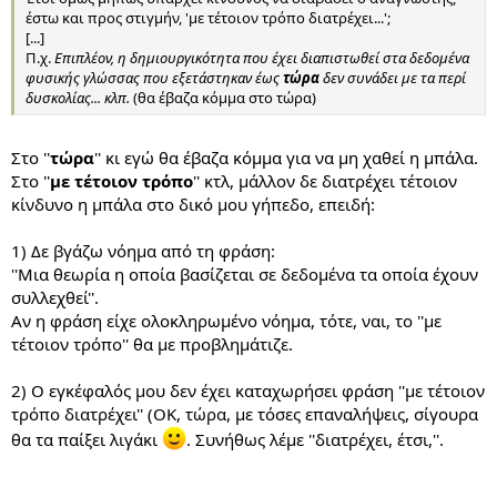
έστω και προς στιγμήν, 'με τέτοιον τρόπο διατρέχει...';
[...]
Π.χ.
Επιπλέον, η δημιουργικότητα που έχει διαπιστωθεί στα δεδομένα
φυσικής γλώσσας που εξετάστηκαν έως
τώρα
δεν συνάδει με τα περί
δυσκολίας... κλπ.
(θα έβαζα κόμμα στο τώρα)
Στο ''
τώρα
'' κι εγώ θα έβαζα κόμμα για να μη χαθεί η μπάλα.
Στο ''
με τέτοιον τρόπο
'' κτλ, μάλλον δε διατρέχει τέτοιον
κίνδυνο η μπάλα στο δικό μου γήπεδο, επειδή:
1) Δε βγάζω νόημα από τη φράση:
''Μια θεωρία η οποία βασίζεται σε δεδομένα τα οποία έχουν
συλλεχθεί''.
Αν η φράση είχε ολοκληρωμένο νόημα, τότε, ναι, το ''με
τέτοιον τρόπο'' θα με προβλημάτιζε.
2) Ο εγκέφαλός μου δεν έχει καταχωρήσει φράση ''με τέτοιον
τρόπο διατρέχει'' (ΟΚ, τώρα, με τόσες επαναλήψεις, σίγουρα
θα τα παίξει λιγάκι
. Συνήθως λέμε ''διατρέχει, έτσι,''.