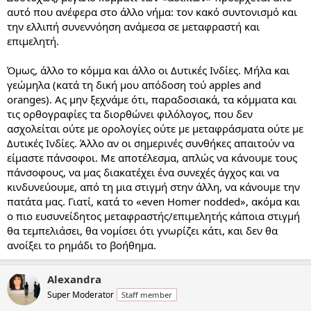
αυτό που ανέφερα στο άλλο νήμα: τον κακό συντονισμό και
την ελλιπή συνεννόηση ανάμεσα σε μεταφραστή και
επιμελητή.
Όμως, άλλο το κόμμα και άλλο οι Δυτικές Ινδίες. Μήλα και
γεώμηλα (κατά τη δική μου απόδοση τού apples and
oranges). Ας μην ξεχνάμε ότι, παραδοσιακά, τα κόμματα και
τις ορθογραφίες τα διορθώνει φιλόλογος, που δεν
ασχολείται ούτε με ορολογίες ούτε με μεταφράσματα ούτε με
Δυτικές Ινδίες. Άλλο αν οι σημερινές συνθήκες απαιτούν να
είμαστε πάνσοφοι. Με αποτέλεσμα, απλώς να κάνουμε τους
πάνσοφους, να μας διακατέχει ένα συνεχές άγχος και να
κινδυνεύουμε, από τη μια στιγμή στην άλλη, να κάνουμε την
πατάτα μας. Γιατί, κατά το «even Homer nodded», ακόμα και
ο πιο ευσυνείδητος μεταφραστής/επιμελητής κάποια στιγμή
θα τεμπελιάσει, θα νομίσει ότι γνωρίζει κάτι, και δεν θα
ανοίξει το ρημάδι το βοήθημα.
Alexandra
Super Moderator
Staff member