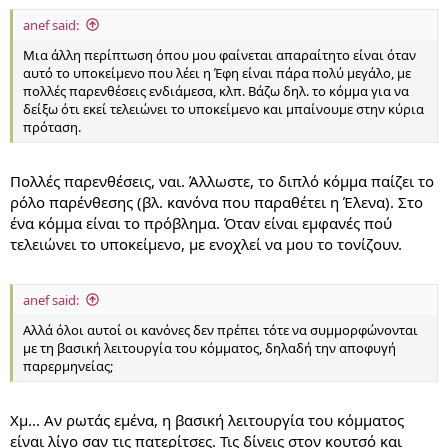
anef said:
Μια άλλη περίπτωση όπου μου φαίνεται απαραίτητο είναι όταν
αυτό το υποκείμενο που λέει η Έφη είναι πάρα πολύ μεγάλο, με
πολλές παρενθέσεις ενδιάμεσα, κλπ. Βάζω δηλ. το κόμμα για να
δείξω ότι εκεί τελειώνει το υποκείμενο και μπαίνουμε στην κύρια
πρόταση.
Πολλές παρενθέσεις, ναι. Άλλωστε, το διπλό κόμμα παίζει το
ρόλο παρένθεσης (βλ. κανόνα που παραθέτει η Έλενα). Στο
ένα κόμμα είναι το πρόβλημα. Όταν είναι εμφανές πού
τελειώνει το υποκείμενο, με ενοχλεί να μου το τονίζουν.
anef said:
Αλλά όλοι αυτοί οι κανόνες δεν πρέπει τότε να συμμορφώνονται
με τη βασική λειτουργία του κόμματος, δηλαδή την αποφυγή
παρερμηνείας;
Χμ... Αν ρωτάς εμένα, η βασική λειτουργία του κόμματος
είναι λίγο σαν τις πατερίτσες. Τις δίνεις στον κουτσό και