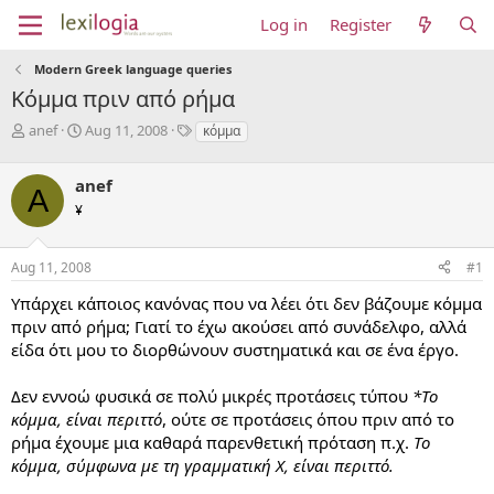
Log in
Register
Modern Greek language queries
Κόμμα πριν από ρήμα
T
S
T
anef
Aug 11, 2008
κόμμα
h
t
a
r
a
g
anef
e
r
s
A
a
t
¥
d
d
s
a
Aug 11, 2008
#1
t
t
a
e
Υπάρχει κάποιος κανόνας που να λέει ότι δεν βάζουμε κόμμα
r
πριν από ρήμα; Γιατί το έχω ακούσει από συνάδελφο, αλλά
t
e
είδα ότι μου το διορθώνουν συστηματικά και σε ένα έργο.
r
Δεν εννοώ φυσικά σε πολύ μικρές προτάσεις τύπου
*Το
κόμμα, είναι περιττό
, ούτε σε προτάσεις όπου πριν από το
ρήμα έχουμε μια καθαρά παρενθετική πρόταση π.χ.
Το
κόμμα, σύμφωνα με τη γραμματική Χ, είναι περιττό.