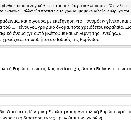
ορίνθου με ποια λογική θεωρείται το δεύτερο αυθυπόστατο; Όταν λέμε ο 
τον κανόνα, μάλλον θα πρέπει να το γράφουμε με κεφαλαίο: Διώρυγα του
ράδειγμα, και σίγουρα με επεξήγηση «(ο Παναμάς)» γίνεται και 
 τού ...» είναι γεωγραφικό όνομα, τότε χρειάζεται κεφαλαίο. Ω
φικό όνομα (γι' αυτό βλέπουμε και «η λίμνη της Γενεύης»).
 χρειάζεται οπωσδήποτε ο Ισθμός της Κορίνθου.
τολική Ευρώπη, σωστά; Και, αντίστοιχα, δυτικά Βαλκάνια, σωστά
«δ». Ωστόσο, η Κεντρική Ευρώπη και η Ανατολική Ευρώπη γράφο
εωγραφική διάσταση των χώρων (και των χωρών).