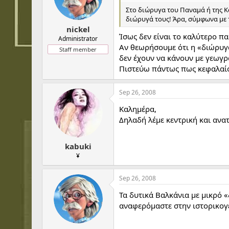
t
t
Στο διώρυγα του Παναμά ή της Κ
a
e
διώρυγά τους! Άρα, σύμφωνα με 
r
nickel
t
Ίσως δεν είναι το καλύτερο πα
e
Administrator
Αν θεωρήσουμε ότι η «διώρυγα
r
Staff member
δεν έχουν να κάνουν με γεωγρα
Πιστεύω πάντως πως κεφαλαίο
Sep 26, 2008
Καλημέρα,
Δηλαδή λέμε κεντρική και ανα
kabuki
¥
Sep 26, 2008
Τα δυτικά Βαλκάνια με μικρό 
αναφερόμαστε στην ιστορικογ