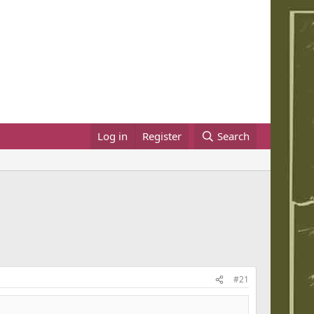
Log in
Register
Search
#21