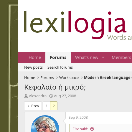
Home
Forums
What's new
Members
New posts
Search forums
Home
Forums
Workspace
Modern Greek language 
Κεφαλαίο ή μικρό;
T
S
Alexandra
Aug 27, 2008
h
t
Prev
1
2
r
a
e
r
a
t
Sep 9, 2008
d
d
s
a
Elsa said: