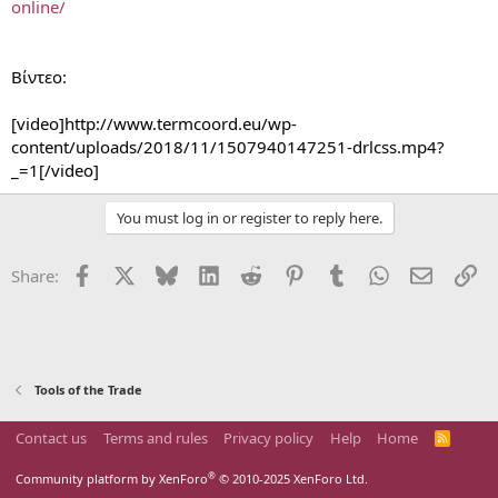
online/
Βίντεο:
[video]http://www.termcoord.eu/wp-
content/uploads/2018/11/1507940147251-drlcss.mp4?
_=1[/video]
You must log in or register to reply here.
Facebook
X
Bluesky
LinkedIn
Reddit
Pinterest
Tumblr
WhatsApp
Email
Li
Share:
Tools of the Trade
Contact us
Terms and rules
Privacy policy
Help
Home
R
S
S
®
Community platform by XenForo
© 2010-2025 XenForo Ltd.