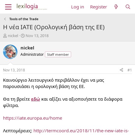
Log in
Register
Tools of the Trade
Η νέα IATE (Ορολογική βάση της ΕΕ)
T
S
nickel
Nov 13, 2018
h
t
r
a
nickel
e
r
Administrator
Staff member
a
t
d
d
s
a
Nov 13, 2018
#1
t
t
a
e
Καινούργιο λειτουργικό περιβάλλον έχει να μας
r
παρουσιάσει η ορολογική βάση της ΕΕ.
t
e
Θα τη βρείτε
εδώ
και αξίζει να αξιοποιήσετε τα διάφορα
r
φίλτρα.
https://iate.europa.eu/home
Λεπτομέρειες:
http://termcoord.eu/2018/11/the-new-iate-is-