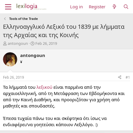
Log in
Register
Tools of the Trade
Ελληνοαγγλικό Λεξικό του 1839 με λήμματα
της Αρχαίας και της Κοινής
T
S
antongoun
Feb 26, 2019
h
t
r
a
antongoun
e
r
¥
a
t
d
d
s
a
Feb 26, 2019
#1
t
t
a
e
Τα λήμματά του
λεξικού
είναι παρμένα από την
r
αρχαιοελληνική, από τη Μετάφραση των Εβδομήκοντα και
t
από την Καινή Διαθήκη, και προοριζόταν για χρήση από
e
μαθητές και σπουδαστές.
r
Έπεσα τυχαία πάνω του και σκέφτηκα ότι ίσως να
ενδιαφέρει/να γοητεύσει κάποιον Λεξιλόγο. :)