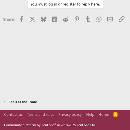
You must log in or register to reply here.
Facebook
X
Bluesky
LinkedIn
Reddit
Pinterest
Tumblr
WhatsApp
Email
Li
Share:
Tools of the Trade
Contact us
Terms and rules
Privacy policy
Help
Home
R
S
S
®
Community platform by XenForo
© 2010-2025 XenForo Ltd.