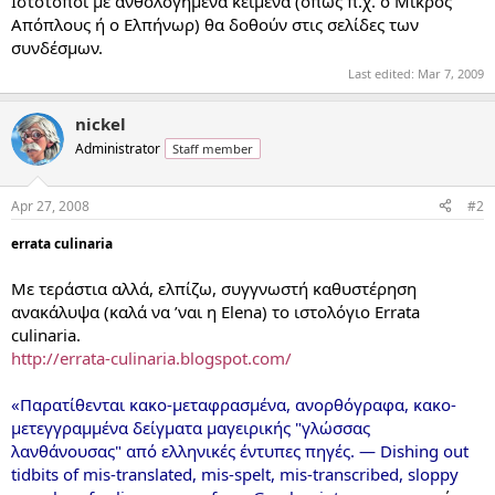
Ιστότοποι με ανθολογημένα κείμενα (όπως π.χ. ο Μικρός
Απόπλους ή ο Ελπήνωρ) θα δοθούν στις σελίδες των
συνδέσμων.
Last edited:
Mar 7, 2009
nickel
Administrator
Staff member
Apr 27, 2008
#2
errata culinaria
Με τεράστια αλλά, ελπίζω, συγγνωστή καθυστέρηση
ανακάλυψα (καλά να ’ναι η Elena) το ιστολόγιο Errata
culinaria.
http://errata-culinaria.blogspot.com/
«Παρατίθενται κακο-μεταφρασμένα, ανορθόγραφα, κακο-
μετεγγραμμένα δείγματα μαγειρικής "γλώσσας
λανθάνουσας" από ελληνικές έντυπες πηγές. — Dishing out
tidbits of mis-translated, mis-spelt, mis-transcribed, sloppy