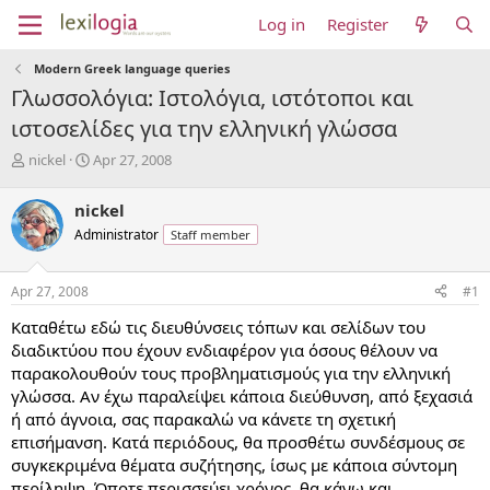
Log in
Register
Modern Greek language queries
Γλωσσολόγια: Ιστολόγια, ιστότοποι και
ιστοσελίδες για την ελληνική γλώσσα
T
S
nickel
Apr 27, 2008
h
t
r
a
nickel
e
r
Administrator
Staff member
a
t
d
d
s
a
Apr 27, 2008
#1
t
t
a
e
Καταθέτω εδώ τις διευθύνσεις τόπων και σελίδων του
r
διαδικτύου που έχουν ενδιαφέρον για όσους θέλουν να
t
παρακολουθούν τους προβληματισμούς για την ελληνική
e
γλώσσα. Αν έχω παραλείψει κάποια διεύθυνση, από ξεχασιά
r
ή από άγνοια, σας παρακαλώ να κάνετε τη σχετική
επισήμανση. Κατά περιόδους, θα προσθέτω συνδέσμους σε
συγκεκριμένα θέματα συζήτησης, ίσως με κάποια σύντομη
περίληψη. Όποτε περισσεύει χρόνος, θα κάνω και