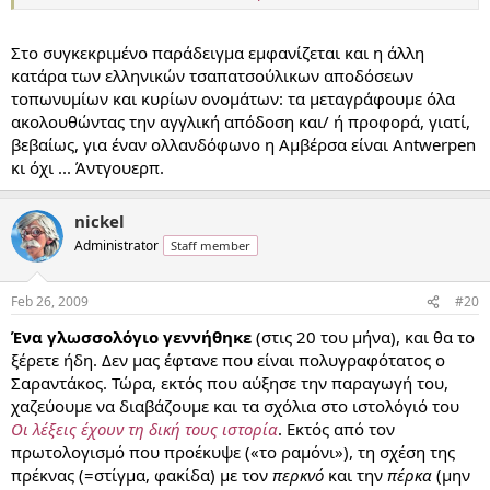
βρίσκεται στη Φλάνδρα κι όχι στη ‘Φλαμανδία’..[...]​
Στο συγκεκριμένο παράδειγμα εμφανίζεται και η άλλη
κατάρα των ελληνικών τσαπατσούλικων αποδόσεων
τοπωνυμίων και κυρίων ονομάτων: τα μεταγράφουμε όλα
ακολουθώντας την αγγλική απόδοση και/ ή προφορά, γιατί,
βεβαίως, για έναν ολλανδόφωνο η Αμβέρσα είναι Antwerpen
κι όχι ... Άντγουερπ.
nickel
Administrator
Staff member
Feb 26, 2009
#20
Ένα γλωσσολόγιο γεννήθηκε
(στις 20 του μήνα), και θα το
ξέρετε ήδη. Δεν μας έφτανε που είναι πολυγραφότατος ο
Σαραντάκος. Τώρα, εκτός που αύξησε την παραγωγή του,
χαζεύουμε να διαβάζουμε και τα σχόλια στο ιστολόγιό του
Οι λέξεις έχουν τη δική τους ιστορία
. Εκτός από τον
πρωτολογισμό που προέκυψε («το ραμόνι»), τη σχέση της
πρέκνας (=στίγμα, φακίδα) με τον
περκνό
και την
πέρκα
(μην