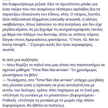
Θα διαφωνήσουμε ριζικά. Εδώ το πρωτότυπο μιλάει για
έναν ταύρο που τον αναμένουν τέσσερεις αγελάδες δια τα
περαιτέρω (διαιώνιση του είδους, κλπ). Ο ταύρος, λοιπόν,
ήταν σεξουαλικά εξημμένος (sexually aroused), ή αλλιώς
«καβλάντης», όπως λαλούσιν το στα Κυπρέικα, και δεν είχε
μεγάλα κέρατα. Ας μη ξεχνάμε τις κινηματογραφικές ταινίες
με θέμα τον πόλεμο του Βιετνάμ, όπου οι ντόπιες πόρνες
έλεγαν στους Αμερικάνους φαντάρους: "C’mon, GI. Me so
horny tonight…" Σίγουρα αυτές δεν ήταν κερασφόρες,
σωστά;
Κι από μια συζήτηση:
— Mου θυμίζει το παλιό που μας είπαν στο πανεπιστήμιο σε
σχετικό μάθημα: "Time flies like arrows" "Oι χρονόμυγες
γουστάρουν τα βέλη".
— Τουλάχιστο, στο “Time flies like arrows” υπάρχει μια βάση
στη γλώσσα ώστε η πρόταση να γίνει αντιληπτή και με
αυτόν, τον δεύτερο, τρόπο. Κάτι παρόμοιο με το δικό μας
«Χτύπησε τη γυναίκα με το μπαστούνι» (διφορούμενο -
Πυθικό). «Χτύπησε τη γυναίκα με το μωρό» (όχι πλέον
διφορούμενο, θα ήθελα να πιστεύω) .