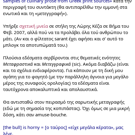
samples of culinary prose from Greek print sources»
κατά την
περιγραφή του συντάκτη (θα αντιπαρέλθω την εμμονή στα
ενωτικά και τη «μετεγγραφή»).
Υπήρξε
σχετική μνεία
σε στήλη της Λώρης Κέζα σε Βήμα του
Φεβ. 2007, αλλά πού να τα προλάβει όλα τού ανθρώπου το
μάτι. (Αν και ο φίλτατος sarant έχει αφήσει και σ' αυτό το
μπλογκ τα αποτυπώματά του.)
Πλούσια εδέσματα σερβίρονται στις θεματικές ενότητες
Μεταφραστικά
και
Μετεγγραφικά
(sic). Ακόμα διαβάζω (είναι
και τα σχόλια ενδιαφέροντα). Για κάποιον με τη δική μου
αγάπη για το φαγητό (με την παράλληλη άγνοια για μεγάλο
μέρος της συναφούς ορολογίας) τα εδέσματα είναι
ταυτόχρονα αποκαλυπτικά και απολαυστικά.
Θα αντισταθώ στον πειρασμό της σαρωτικής μεταγραφής
(εδώ με τη σημασία της κοπιπάστας). Όχι όμως σε μια μικρή
δόση, κάτι σαν amuse-bouche.
[the bull] is horny = [ο ταύρος] «είχε μεγάλα κέρατα», μας
λένε.