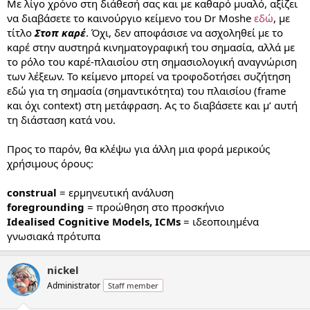
Με λίγο χρόνο στη διάθεσή σας και με καθαρό μυαλό, αξίζει
να διαβάσετε το καινούργιο κείμενο του Dr Moshe
εδώ
, με
τίτλο
Στοπ καρέ
. Όχι, δεν αποφάσισε να ασχοληθεί με το
καρέ στην αυστηρά κινηματογραφική του σημασία, αλλά με
το ρόλο του καρέ-πλαισίου στη σημασιολογική αναγνώριση
των λέξεων. Το κείμενο μπορεί να τροφοδοτήσει συζήτηση
εδώ για τη σημασία (σημαντικότητα) του πλαισίου (frame
και όχι context) στη μετάφραση. Ας το διαβάσετε και μ’ αυτή
τη διάσταση κατά νου.
Προς το παρόν, θα κλέψω για άλλη μια φορά μερικούς
χρήσιμους όρους:
construal
= ερμηνευτική ανάλυση
foregrounding
= προώθηση στο προσκήνιο
Idealised Cognitive Models, ICMs
= ιδεοποιημένα
γνωσιακά πρότυπα
nickel
Administrator
Staff member