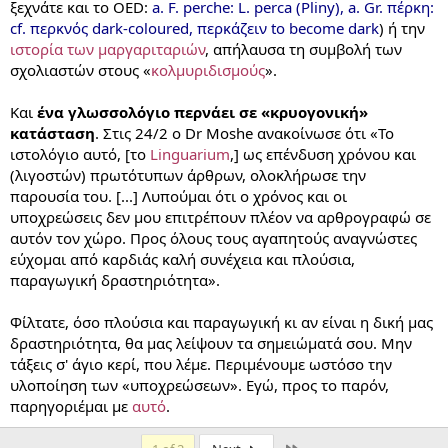
ξεχνάτε και το OED:
a. F. perche: L. perca (Pliny), a. Gr. πέρκη:
cf. περκνός dark-coloured, περκάζειν to become dark
) ή την
ιστορία των μαργαριταριών
, απήλαυσα τη συμβολή των
σχολιαστών στους «
κολμυριδισμούς
».
Και
ένα γλωσσολόγιο περνάει σε «κρυογονική»
κατάσταση
. Στις 24/2 ο Dr Moshe ανακοίνωσε ότι «Το
ιστολόγιο αυτό, [το
Linguarium
,] ως επένδυση χρόνου και
(λιγοστών) πρωτότυπων άρθρων, ολοκλήρωσε την
παρουσία του. [...] Λυπούμαι ότι ο χρόνος και οι
υποχρεώσεις δεν μου επιτρέπουν πλέον να αρθρογραφώ σε
αυτόν τον χώρο. Προς όλους τους αγαπητούς αναγνώστες
εύχομαι από καρδιάς καλή συνέχεια και πλούσια,
παραγωγική δραστηριότητα».
Φίλτατε, όσο πλούσια και παραγωγική κι αν είναι η δική μας
δραστηριότητα, θα μας λείψουν τα σημειώματά σου. Μην
τάξεις σ' άγιο κερί, που λέμε. Περιμένουμε ωστόσο την
υλοποίηση των «υποχρεώσεων». Εγώ, προς το παρόν,
παρηγοριέμαι με
αυτό
.