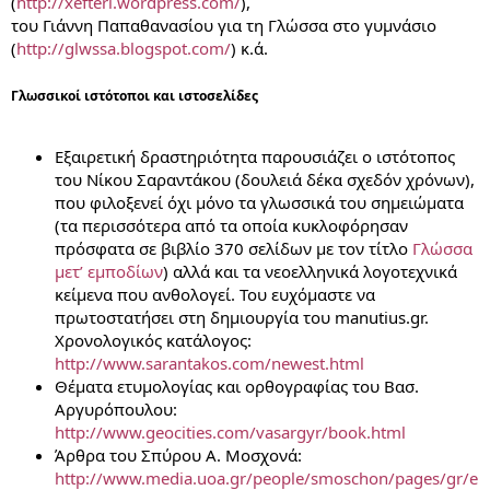
(
http://xefteri.wordpress.com/
),
του Γιάννη Παπαθανασίου για τη Γλώσσα στο γυμνάσιο
(
http://glwssa.blogspot.com/
) κ.ά.
Γλωσσικοί ιστότοποι και ιστοσελίδες
Εξαιρετική δραστηριότητα παρουσιάζει ο ιστότοπος
του Νίκου Σαραντάκου (δουλειά δέκα σχεδόν χρόνων),
που φιλοξενεί όχι μόνο τα γλωσσικά του σημειώματα
(τα περισσότερα από τα οποία κυκλοφόρησαν
πρόσφατα σε βιβλίο 370 σελίδων με τον τίτλο
Γλώσσα
μετ’ εμποδίων
) αλλά και τα νεοελληνικά λογοτεχνικά
κείμενα που ανθολογεί. Του ευχόμαστε να
πρωτοστατήσει στη δημιουργία του manutius.gr.
Χρονολογικός κατάλογος:
http://www.sarantakos.com/newest.html
Θέματα ετυμολογίας και ορθογραφίας του Βασ.
Αργυρόπουλου:
http://www.geocities.com/vasargyr/book.html
Άρθρα του Σπύρου Α. Μοσχονά:
http://www.media.uoa.gr/people/smoschon/pages/gr/e