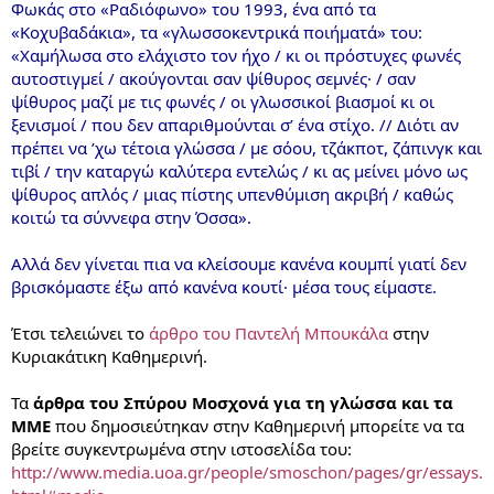
Φωκάς στο «Ραδιόφωνο» του 1993, ένα από τα
«Κοχυβαδάκια», τα «γλωσσοκεντρικά ποιήματά» του:
«Χαμήλωσα στο ελάχιστο τον ήχο / κι οι πρόστυχες φωνές
αυτοστιγμεί / ακούγονται σαν ψίθυρος σεμνές· / σαν
ψίθυρος μαζί με τις φωνές / οι γλωσσικοί βιασμοί κι οι
ξενισμοί / που δεν απαριθμούνται σ’ ένα στίχο. // Διότι αν
πρέπει να ’χω τέτοια γλώσσα / με σόου, τζάκποτ, ζάπινγκ και
τιβί / την καταργώ καλύτερα εντελώς / κι ας μείνει μόνο ως
ψίθυρος απλός / μιας πίστης υπενθύμιση ακριβή / καθώς
κοιτώ τα σύννεφα στην Όσσα».
Αλλά δεν γίνεται πια να κλείσουμε κανένα κουμπί γιατί δεν
βρισκόμαστε έξω από κανένα κουτί· μέσα τους είμαστε.
Έτσι τελειώνει το
άρθρο του Παντελή Μπουκάλα
στην
Κυριακάτικη Καθημερινή.
Τα
άρθρα του Σπύρου Μοσχονά για τη γλώσσα και τα
ΜΜΕ
που δημοσιεύτηκαν στην Καθημερινή μπορείτε να τα
βρείτε συγκεντρωμένα στην ιστοσελίδα του:
http://www.media.uoa.gr/people/smoschon/pages/gr/essays.