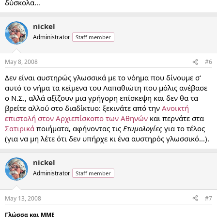
δύσκολα…
nickel
Administrator
Staff member
May 8, 2008
#6
Δεν είναι αυστηρώς γλωσσικά με το νόημα που δίνουμε σ'
αυτό το νήμα τα κείμενα του Λαπαθιώτη που μόλις ανέβασε
ο Ν.Σ., αλλά αξίζουν μια γρήγορη επίσκεψη και δεν θα τα
βρείτε αλλού στο διαδίκτυο: ξεκινάτε από την
Ανοικτή
επιστολή στον Αρχιεπίσκοπο των Αθηνών
και περνάτε στα
Σατιρικά
ποιήματα, αφήνοντας τις
Ετυμολογίες
για το τέλος
(για να μη λέτε ότι δεν υπήρχε κι ένα αυστηρός γλωσσικό...).
nickel
Administrator
Staff member
May 13, 2008
#7
Γλώσσα και ΜΜΕ