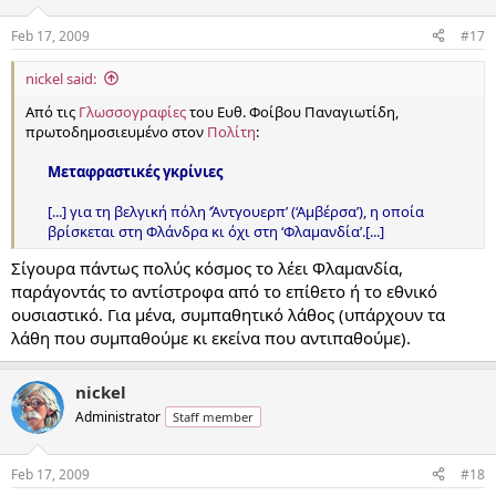
Feb 17, 2009
#17
nickel said:
Από τις
Γλωσσογραφίες
του Ευθ. Φοίβου Παναγιωτίδη,
πρωτοδημοσιευμένο στον
Πολίτη
:
Μεταφραστικές γκρίνιες
[...] για τη βελγική πόλη ‘Άντγουερπ’ (‘Αμβέρσα’), η οποία
βρίσκεται στη Φλάνδρα κι όχι στη ‘Φλαμανδία’.[...]​
Σίγουρα πάντως πολύς κόσμος το λέει Φλαμανδία,
παράγοντάς το αντίστροφα από το επίθετο ή το εθνικό
ουσιαστικό. Για μένα, συμπαθητικό λάθος (υπάρχουν τα
λάθη που συμπαθούμε κι εκείνα που αντιπαθούμε).
nickel
Administrator
Staff member
Feb 17, 2009
#18