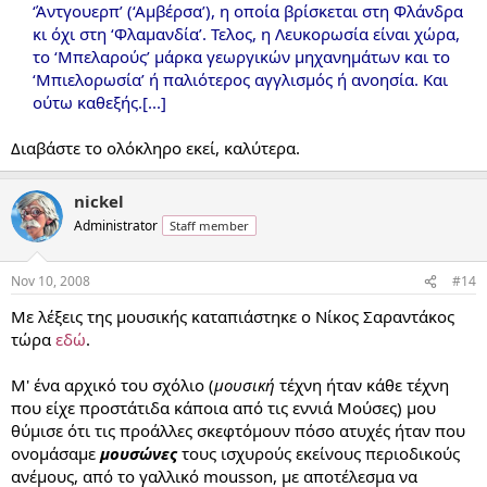
‘Άντγουερπ’ (‘Αμβέρσα’), η οποία βρίσκεται στη Φλάνδρα
κι όχι στη ‘Φλαμανδία’. Τελος, η Λευκορωσία είναι χώρα,
το ‘Μπελαρούς’ μάρκα γεωργικών μηχανημάτων και το
‘Μπιελορωσία’ ή παλιότερος αγγλισμός ή ανοησία. Και
ούτω καθεξής.[...]​
Διαβάστε το ολόκληρο εκεί, καλύτερα.
nickel
Administrator
Staff member
Nov 10, 2008
#14
Με λέξεις της μουσικής καταπιάστηκε ο Νίκος Σαραντάκος
τώρα
εδώ
.
Μ' ένα αρχικό του σχόλιο (
μουσική
τέχνη ήταν κάθε τέχνη
που είχε προστάτιδα κάποια από τις εννιά Μούσες) μου
θύμισε ότι τις προάλλες σκεφτόμουν πόσο ατυχές ήταν που
ονομάσαμε
μουσώνες
τους ισχυρούς εκείνους περιοδικούς
ανέμους, από το γαλλικό mousson, με αποτέλεσμα να