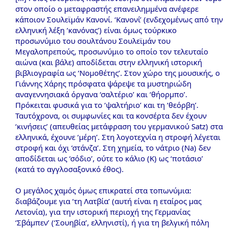
στον οποίο ο μεταφραστής επανειλημμένα ανέφερε
κάποιον Σουλεϊμάν Κανονί. ‘Κανονί’ (ενδεχομένως από την
ελληνική λέξη ‘κανόνας’) είναι όμως τούρκικο
προσωνύμιο του σουλτάνου Σουλεϊμάν του
Μεγαλοπρεπούς, προσωνύμιο το οποίο τον τελευταίο
αιώνα (και βάλε) αποδίδεται στην ελληνική ιστορική
βιβλιογραφία ως ‘Νομοθέτης’. Στον χώρο της μουσικής, ο
Γιάννης Χάρης πρόσφατα ψάρεψε τα μυστηριώδη
αναγεννησιακά όργανα ‘σαλτέριο’ και ‘θήορμπο’.
Πρόκειται φυσικά για το ‘ψαλτήριο’ και τη ‘θεόρβη’.
Ταυτόχρονα, οι συμφωνίες και τα κονσέρτα δεν έχουν
‘κινήσεις’ (απευθείας μετάφραση του γερμανικού Satz) στα
ελληνικά, έχουνε ‘μέρη’. Στη λογοτεχνία η στροφή λέγεται
στροφή και όχι ‘στάνζα’. Στη χημεία, το νάτριο (Na) δεν
αποδίδεται ως ‘σόδιο’, ούτε το κάλιο (Κ) ως ‘ποτάσιο’
(κατά το αγγλοσαξονικό έθος).
Ο μεγάλος χαμός όμως επικρατεί στα τοπωνύμια:
διαβάζουμε για ‘τη Λατβία’ (αυτή είναι η εταίρος μας
Λετονία), για την ιστορική περιοχή της Γερμανίας
‘Σβάμπεν’ (‘Σουηβία’, ελληνιστί), ή για τη βελγική πόλη