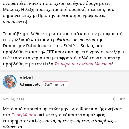
αναρωτιέται κανείς ποια σχέση να έχουν άραγε με τις
Μούσες. Η λέξη προέρχεται από αραβική, mausim, που
σημαίνει εποχή. (Πριν την απλοποίηση γράφονταν
μουσσώνες
.)
Το πρόβλημα λύθηκε πρωτότυπα από κάποιον μεταφραστή
του γαλλικού ντοκιμαντέρ
Fortune de mousson
της
Dominique Rabotteau και του Frédéric Soltan, που
προβλήθηκε από την ΕΡΤ πριν από αρκετά χρόνια. Δεν ξέρω
τι έφτασε στα χέρια του μεταφραστή, αλλά το ντοκιμαντέρ
προβλήθηκε με τον τίτλο
Το δώρο του ανέμου Μονσούν
!
nickel
Administrator
Staff member
Nov 24, 2008
#15
Μετά από απουσία αρκετών μηνών, ο Φοινικιστής ανέβασε
στο
Περιγλώσσιο
κείμενο για κάποια ντουμπλ-φας
επιρρήματα:
απλώς—απλά, αμέσως—άμεσα, αδιακρίτως—
αδιάκριτα
.