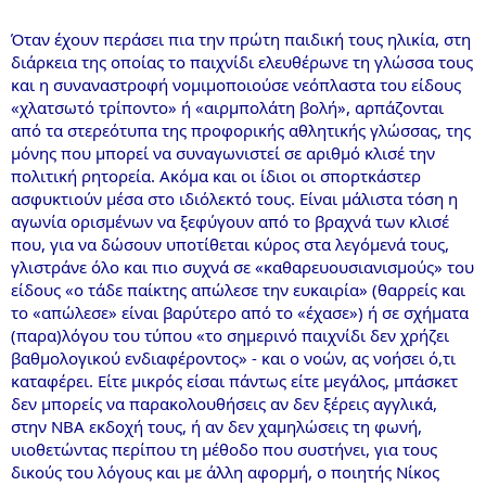
Όταν έχουν περάσει πια την πρώτη παιδική τους ηλικία, στη
διάρκεια της οποίας το παιχνίδι ελευθέρωνε τη γλώσσα τους
και η συναναστροφή νομιμοποιούσε νεόπλαστα του είδους
«χλατσωτό τρίποντο» ή «αιρμπολάτη βολή», αρπάζονται
από τα στερεότυπα της προφορικής αθλητικής γλώσσας, της
μόνης που μπορεί να συναγωνιστεί σε αριθμό κλισέ την
πολιτική ρητορεία. Ακόμα και οι ίδιοι οι σπορτκάστερ
ασφυκτιούν μέσα στο ιδιόλεκτό τους. Είναι μάλιστα τόση η
αγωνία ορισμένων να ξεφύγουν από το βραχνά των κλισέ
που, για να δώσουν υποτίθεται κύρος στα λεγόμενά τους,
γλιστράνε όλο και πιο συχνά σε «καθαρευουσιανισμούς» του
είδους «ο τάδε παίκτης απώλεσε την ευκαιρία» (θαρρείς και
το «απώλεσε» είναι βαρύτερο από το «έχασε») ή σε σχήματα
(παρα)λόγου του τύπου «το σημερινό παιχνίδι δεν χρήζει
βαθμολογικού ενδιαφέροντος» - και ο νοών, ας νοήσει ό,τι
καταφέρει. Είτε μικρός είσαι πάντως είτε μεγάλος, μπάσκετ
δεν μπορείς να παρακολουθήσεις αν δεν ξέρεις αγγλικά,
στην ΝΒΑ εκδοχή τους, ή αν δεν χαμηλώσεις τη φωνή,
υιοθετώντας περίπου τη μέθοδο που συστήνει, για τους
δικούς του λόγους και με άλλη αφορμή, ο ποιητής Νίκος