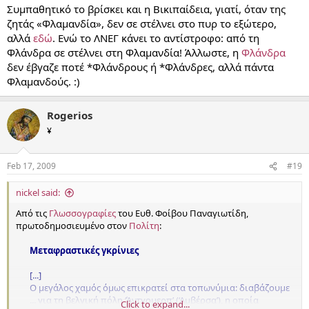
Συμπαθητικό το βρίσκει και η Βικιπαίδεια, γιατί, όταν της
ζητάς «Φλαμανδία», δεν σε στέλνει στο πυρ το εξώτερο,
αλλά
εδώ
. Ενώ το ΛΝΕΓ κάνει το αντίστροφο: από τη
Φλάνδρα σε στέλνει στη Φλαμανδία! Άλλωστε, η
Φλάνδρα
δεν έβγαζε ποτέ *Φλάνδρους ή *Φλάνδρες, αλλά πάντα
Φλαμανδούς. :)
Rogerios
¥
Feb 17, 2009
#19
nickel said:
Από τις
Γλωσσογραφίες
του Ευθ. Φοίβου Παναγιωτίδη,
πρωτοδημοσιευμένο στον
Πολίτη
:
Μεταφραστικές γκρίνιες
[...]
Ο μεγάλος χαμός όμως επικρατεί στα τοπωνύμια: διαβάζουμε
... για τη βελγική πόλη ‘Άντγουερπ’ (‘Αμβέρσα’), η οποία
Click to expand...