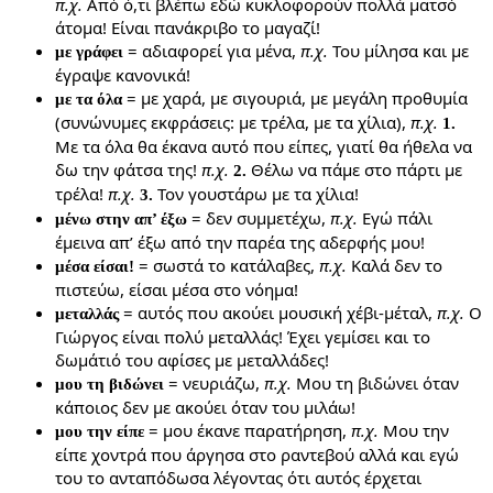
π.χ.
Από ό,τι βλέπω εδώ κυκλοφορούν πολλά ματσό
άτομα! Είναι πανάκριβο το μαγαζί!
= αδιαφορεί για μένα,
π.χ.
Του μίλησα και με
με γράφει
έγραψε κανονικά!
= με χαρά, με σιγουριά, με μεγάλη προθυμία
με τα όλα
(συνώνυμες εκφράσεις: με τρέλα, με τα χίλια),
π.χ.
1.
Με τα όλα θα έκανα αυτό που είπες, γιατί θα ήθελα να
δω την φάτσα της!
π.χ.
Θέλω να πάμε στο πάρτι με
2.
τρέλα!
π.χ.
Τον γουστάρω με τα χίλια!
3.
= δεν συμμετέχω,
π.χ.
Εγώ πάλι
μένω στην απ’ έξω
έμεινα απ’ έξω από την παρέα της αδερφής μου!
= σωστά το κατάλαβες,
π.χ.
Καλά δεν το
μέσα είσαι!
πιστεύω, είσαι μέσα στο νόημα!
= αυτός που ακούει μουσική χέβι-μέταλ,
π.χ.
Ο
μεταλλάς
Γιώργος είναι πολύ μεταλλάς! Έχει γεμίσει και το
δωμάτιό του αφίσες με μεταλλάδες!
= νευριάζω,
π.χ.
Μου τη βιδώνει όταν
μου τη βιδώνει
κάποιος δεν με ακούει όταν του μιλάω!
= μου έκανε παρατήρηση,
π.χ.
Μου την
μου την είπε
είπε χοντρά που άργησα στο ραντεβού αλλά και εγώ
του το ανταπόδωσα λέγοντας ότι αυτός έρχεται