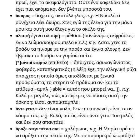
πρωί, έχει το ακεφαλόγιστο. Ούτε ένα καφεδάκι δεν
έχει πιει ακόμα και δεν βλέπει μπροστά του.
= άσχετος, ακατάλληλος,
π.χ.
Η Νικολέτα
άκυρος
συνέχεια λέει άκυρα. Χτες εγώ της έλεγα για την μάνα
μου και αυτή μου έλεγε για το σκύλο της.
έγινα αλοιφή = μέθυσα (συνώνυμες εκφράσεις:
αλοιφή
έγινα λιώμα/κουρούμπελο κ.τ.λ,)
π.χ.
Άστα, χτες το
βράδυ τα πίναμε με την παρέα και έγινα αλοιφή. Δεν
έβρισκα το δρόμο να γυρίσω σπίτι.
(επίθετο) = άπαιχτος, ασυναγώνιστος,
[*]
ανπαίκταμπλ
φοβερός, καταπληκτικός (η λέξη έχει την ελληνική ρίζα
άπαιχτος η οποία όμως αποδίδεται με ξενικά
προσφύματα, το στερητικό πρόθυμα αν- και το
επίθεμα –αμπλ [-able = αυτός που μπορεί να...]),
π.χ.
Καλά ρε μεγάλε, πώς κατάφερες να λύσεις αυτή την
άσκηση; Είσαι ανπαίκταμπλ!!!
= δεν είναι καλά, δεν επικοινωνεί, είναι στον
άντε γεια
κόσμο του,
π.χ.
Καλά, αυτός είναι άντε γεια! Του μιλάς
και δεν σου απαντάει!
= χαλάρωσε,
π.χ.
Η Μαρία πρέπει
άραξε στην πέτσα σου
να αράξει στην πέτσα της. Με το παραμικρό νευριάζει!