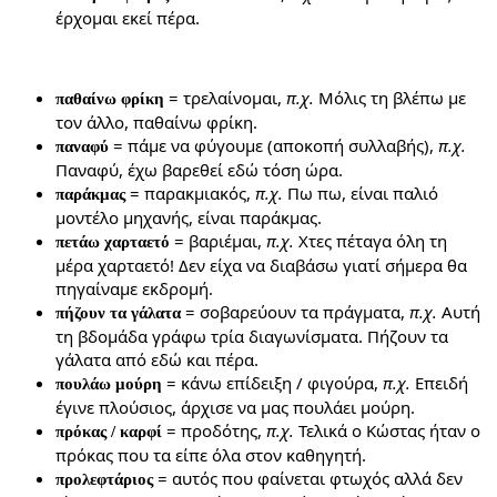
έρχομαι εκεί πέρα.
= τρελαίνομαι,
π.χ.
Μόλις τη βλέπω με
παθαίνω φρίκη
τον άλλο, παθαίνω φρίκη.
= πάμε να φύγουμε (αποκοπή συλλαβής),
π.χ.
παναφύ
Παναφύ, έχω βαρεθεί εδώ τόση ώρα.
= παρακμιακός,
π.χ.
Πω πω, είναι παλιό
παράκμας
μοντέλο μηχανής, είναι παράκμας.
= βαριέμαι,
π.χ.
Χτες πέταγα όλη τη
πετάω χαρταετό
μέρα χαρταετό! Δεν είχα να διαβάσω γιατί σήμερα θα
πηγαίναμε εκδρομή.
= σοβαρεύουν τα πράγματα,
π.χ.
Αυτή
πήζουν τα γάλατα
τη βδομάδα γράφω τρία διαγωνίσματα. Πήζουν τα
γάλατα από εδώ και πέρα.
= κάνω επίδειξη / φιγούρα,
π.χ.
Επειδή
πουλάω μούρη
έγινε πλούσιος, άρχισε να μας πουλάει μούρη.
= προδότης,
π.χ.
Τελικά ο Κώστας ήταν ο
πρόκας / καρφί
πρόκας που τα είπε όλα στον καθηγητή.
= αυτός που φαίνεται φτωχός αλλά δεν
προλεφτάριος