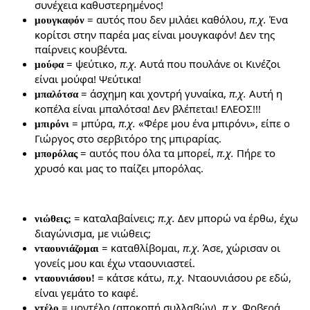
συνέχεια καθυστερημένος!
= αυτός που δεν μιλάει καθόλου,
π.χ.
Ένα
μουγκαφόν
κορίτσι στην παρέα μας είναι μουγκαφόν! Δεν της
παίρνεις κουβέντα.
= ψεύτικο,
π.χ.
Αυτά που πουλάνε οι Κινέζοι
μούφα
είναι μούφα! Ψεύτικα!
= άσχημη και χοντρή γυναίκα,
π.χ.
Αυτή η
μπαλότσα
κοπέλα είναι μπαλότσα! Δεν βλέπεται! ΕΛΕΟΣ!!!
= μπύρα,
π.χ.
«Φέρε μου ένα μπιρόνι», είπε ο
μπιρόνι
Γιώργος στο σερβιτόρο της μπιραρίας.
= αυτός που όλα τα μπορεί,
π.χ.
Πήρε το
μπορόλας
χρυσό και μας το παίζει μπορόλας.
= καταλαβαίνεις;
π.χ.
Δεν μπορώ να έρθω, έχω
νιώθεις;
διαγώνισμα, με νιώθεις;
= καταθλίβομαι,
π.χ.
Άσε, χώρισαν οι
νταουνιάζομαι
γονείς μου και έχω νταουνιαστεί.
= κάτσε κάτω,
π.χ.
Νταουνιάσου ρε εδώ,
νταουνιάσου!
είναι γεμάτο το καφέ.
= μοντέλο (αποκοπή συλλαβών),
π.χ.
Φοβερά
ντέλο