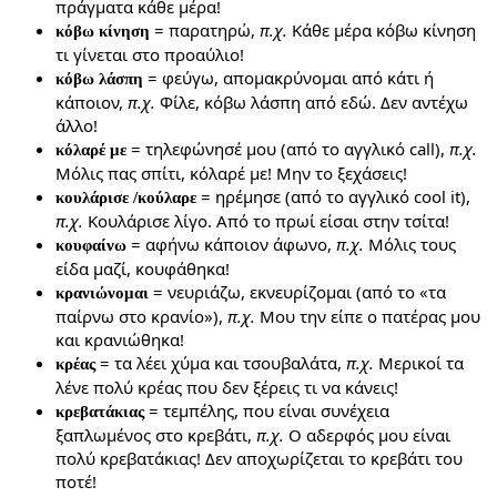
πράγματα κάθε μέρα!
= παρατηρώ,
π.χ.
Κάθε μέρα κόβω κίνηση
κόβω κίνηση
τι γίνεται στο προαύλιο!
= φεύγω, απομακρύνομαι από κάτι ή
κόβω λάσπη
κάποιον,
π.χ.
Φίλε, κόβω λάσπη από εδώ. Δεν αντέχω
άλλο!
= τηλεφώνησέ μου (από το αγγλικό call),
π.χ.
κόλαρέ με
Μόλις πας σπίτι, κόλαρέ με! Μην το ξεχάσεις!
= ηρέμησε (από το αγγλικό cool it),
κουλάρισε /κούλαρε
π.χ.
Κουλάρισε λίγο. Από το πρωί είσαι στην τσίτα!
= αφήνω κάποιον άφωνο,
π.χ.
Μόλις τους
κουφαίνω
είδα μαζί, κουφάθηκα!
= νευριάζω, εκνευρίζομαι (από το «τα
κρανιώνομαι
παίρνω στο κρανίο»),
π.χ.
Μου την είπε ο πατέρας μου
και κρανιώθηκα!
= τα λέει χύμα και τσουβαλάτα,
π.χ.
Μερικοί τα
κρέας
λένε πολύ κρέας που δεν ξέρεις τι να κάνεις!
= τεμπέλης, που είναι συνέχεια
κρεβατάκιας
ξαπλωμένος στο κρεβάτι,
π.χ.
Ο αδερφός μου είναι
πολύ κρεβατάκιας! Δεν αποχωρίζεται το κρεβάτι του
ποτέ!