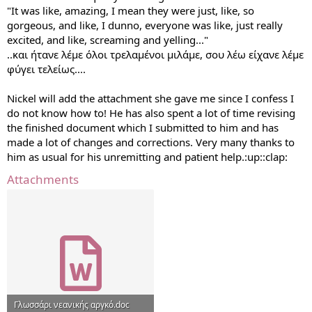
"It was like, amazing, I mean they were just, like, so
gorgeous, and like, I dunno, everyone was like, just really
excited, and like, screaming and yelling..."
..και ήτανε λέμε όλοι τρελαμένοι μιλάμε, σου λέω είχανε λέμε
φύγει τελείως....
Nickel will add the attachment she gave me since I confess I
do not know how to! He has also spent a lot of time revising
the finished document which I submitted to him and has
made a lot of changes and corrections. Very many thanks to
him as usual for his unremitting and patient help.:up::clap:
Attachments
Γλωσσάρι νεανικής αργκό.doc