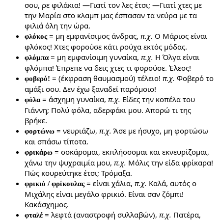
σου, ρε φιλάκια! —Γιατί τον λες έτσι; —Γιατί χτες με
την Μαρία στο κλαμπ μας έσπασαν τα νεύρα με τα
φιλιά όλη την ώρα.
= μη εμφανίσιμος άνδρας,
π.χ.
Ο Μάριος είναι
φλόκος
φλόκος! Χτες φορούσε κάτι ρούχα εκτός μόδας.
= μη εμφανίσιμη γυναίκα,
π.χ.
Η Όλγα είναι
φλόμπα
φλόμπα! Έπρεπε να δεις χτες τι φορούσε. Έλεος!
= (έκφραση θαυμασμού) τέλειο!
π.χ.
Φοβερό το
φοβερό!
αμάξι σου. Δεν έχω ξαναδεί παρόμοιο!
= άσχημη γυναίκα,
π.χ.
Είδες την κοπέλα του
φόλα
Γιάννη; Πολύ φόλα, αδερφάκι μου. Απορώ τι της
βρήκε.
= νευριάζω,
π.χ.
Άσε με ήσυχο, μη φορτώσω
φορτώνω
και σπάσω τίποτα.
= σοκάρομαι, εκπλήσσομαι και εκνευρίζομαι,
φρικάρω
χάνω την ψυχραιμία μου,
π.χ.
Μόλις την είδα φρίκαρα!
Πώς κουρεύτηκε έτσι; Τρόμαξα.
= είναι χάλια,
π.χ.
Καλά, αυτός ο
φρικιό / φρίκουλας
Μιχάλης είναι μεγάλο φρικιό. Είναι σαν ζόμπι!
Κακάσχημος.
= λεφτά (αναστροφή συλλαβών),
π.χ.
Πατέρα,
φταλέ