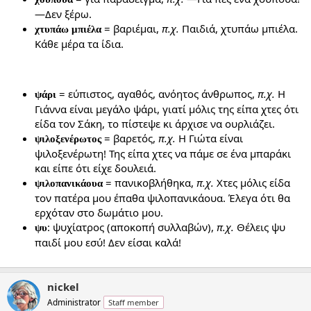
—Δεν ξέρω.
= βαριέμαι,
π.χ.
Παιδιά, χτυπάω μπιέλα.
χτυπάω μπιέλα
Κάθε μέρα τα ίδια.
= εύπιστος, αγαθός, ανόητος άνθρωπος,
π.χ.
Η
ψάρι
Γιάννα είναι μεγάλο ψάρι, γιατί μόλις της είπα χτες ότι
είδα τον Σάκη, το πίστεψε κι άρχισε να ουρλιάζει.
= βαρετός,
π.χ.
Η Γιώτα είναι
ψιλοξενέρωτος
ψιλοξενέρωτη! Της είπα χτες να πάμε σε ένα μπαράκι
και είπε ότι είχε δουλειά.
= πανικοβλήθηκα,
π.χ.
Χτες μόλις είδα
ψιλοπανικάουα
τον πατέρα μου έπαθα ψιλοπανικάουα. Έλεγα ότι θα
ερχόταν στο δωμάτιο μου.
: ψυχίατρος (αποκοπή συλλαβών),
π.χ.
Θέλεις ψυ
ψυ
παιδί μου εσύ! Δεν είσαι καλά!
nickel
Administrator
Staff member