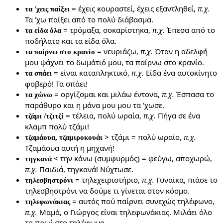
= έχεις κουραστεί, έχεις εξαντληθεί,
π.χ.
τα 'χεις παίξει
Τα 'χω παίξει από το πολύ διάβασμα.
= τρόμαξα, σοκαρίστηκα,
π.χ.
Έπεσα από το
τα είδα όλα
ποδήλατο και τα είδα όλα.
= νευριάζω,
π.χ.
Όταν η αδελφή
τα παίρνω στο κρανίο
μου ψάχνει το δωμάτιό μου, τα παίρνω στο κρανίο.
= είναι καταπληκτικό,
π.χ.
Είδα ένα αυτοκίνητο
τα σπάει
φοβερό! Τα σπάει!
= οργίζομαι και μιλάω έντονα,
π.χ.
Έσπασα το
τα χώνω
παράθυρο και η μάνα μου μου τα 'χωσε.
= τέλεια, πολύ ωραία,
π.χ.
Πήγα σε ένα
τζάμι /τζιτζί
κλαμπ πολύ τζάμι!
> τζάμι = πολύ ωραίο,
π.χ.
τζαμάουα, τζαμιροκουάι
Τζαμάουα αυτή η μηχανή!
< την κάνω (συμφυρμός) = φεύγω, αποχωρώ,
τηγκανά
π.χ.
Παιδιά, τηγκανά! Νύχτωσε.
= τηλεχειριστήριο,
π.χ.
Γυναίκα, πιάσε το
τηλεσβηστρόνι
τηλεσβηστρόνι να δούμε τι γίνεται στον κόσμο.
= αυτός πού παίρνει συνεχώς τηλέφωνο,
τηλεφωνάκιας
π.χ.
Μαμά, ο Γιώργος είναι τηλεφωνάκιας. Μιλάει όλο
το πρωί στο τηλέφωνο.