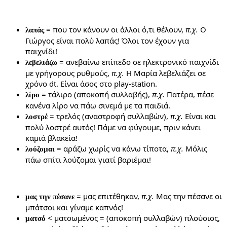
= που τον κάνουν οι άλλοι ό,τι θέλουν,
π.χ.
Ο
λαπάς
Γιώργος είναι πολύ λαπάς! Όλοι τον έχουν για
παιχνίδι!
= ανεβαίνω επίπεδο σε ηλεκτρονικό παιχνίδι
λεβελιάζω
με γρήγορους ρυθμούς,
π.χ.
Η Μαρία λεβελιάζει σε
χρόνο dt. Είναι άσος στο play-station.
= τάλιρο (αποκοπή συλλαβής),
π.χ.
Πατέρα, πέσε
λίρο
κανένα λίρο να πάω σινεμά με τα παιδιά.
= τρελός (αναστροφή συλλαβών),
π.χ.
Είναι και
λοστρέ
πολύ λοστρέ αυτός! Πάμε να φύγουμε, πριν κάνει
καμιά βλακεία!
= αράζω χωρίς να κάνω τίποτα,
π.χ.
Μόλις
λούζομαι
πάω σπίτι λούζομαι γιατί βαριέμαι!
= μας επιτέθηκαν,
π.χ.
Μας την πέσανε οι
μας την πέσανε
μπάτσοι και γίναμε καπνός!
< ματσωμένος = (αποκοπή συλλαβών) πλούσιος,
ματσό