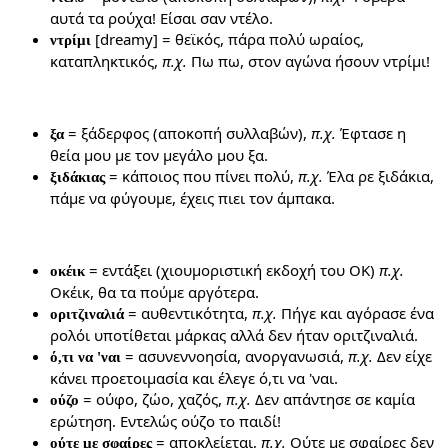
αυτά τα ρούχα! Είσαι σαν ντέλο.
[dreamy] = θεϊκός, πάρα πολύ ωραίος,
ντρίμι
καταπληκτικός,
π.χ.
Πω πω, στον αγώνα ήσουν ντρίμι!
= ξάδερφος (αποκοπή συλλαβών),
π.χ.
Έφτασε η
ξα
θεία μου με τον μεγάλο μου ξα.
= κάποιος που πίνει πολύ,
π.χ.
Έλα ρε ξιδάκια,
ξιδάκιας
πάμε να φύγουμε, έχεις πιει τον άμπακα.
= εντάξει (χιουμοριστική εκδοχή του OK)
π.χ.
οκέικ
Οκέικ, θα τα πούμε αργότερα.
= αυθεντικότητα,
π.χ.
Πήγε και αγόρασε ένα
οριτζιναλιά
ρολόι υποτίθεται μάρκας αλλά δεν ήταν οριτζιναλιά.
= ασυνεννοησία, ανοργανωσιά,
π.χ.
Δεν είχε
ό,τι να 'ναι
κάνει προετοιμασία και έλεγε ό,τι να 'ναι.
= ούφο, ζώο, χαζός,
π.χ.
Δεν απάντησε σε καμία
ούζο
ερώτηση. Εντελώς ούζο το παιδί!
= αποκλείεται,
π.χ.
Ούτε με σφαίρες δεν
ούτε με σφαίρες