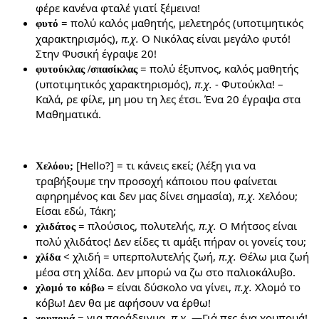
φέρε κανένα φταλέ γιατί ξέμεινα!
= πολύ καλός μαθητής, μελετηρός (υποτιμητικός
φυτό
χαρακτηρισμός),
π.χ.
Ο Νικόλας είναι μεγάλο φυτό!
Στην Φυσική έγραψε 20!
= πολύ έξυπνος, καλός μαθητής
φυτούκλας /σπασίκλας
(υποτιμητικός χαρακτηρισμός),
π.χ.
- Φυτούκλα! –
Καλά, ρε φίλε, μη μου τη λες έτσι. Ένα 20 έγραψα στα
Μαθηματικά.
[Hello?] = τι κάνεις εκεί; (λέξη για να
Χελόου;
τραβήξουμε την προσοχή κάποιου που φαίνεται
αφηρημένος και δεν μας δίνει σημασία),
π.χ.
Χελόου;
Είσαι εδώ, Τάκη;
= πλούσιος, πολυτελής,
π.χ.
Ο Μήτσος είναι
χλιδάτος
πολύ χλιδάτος! Δεν είδες τι αμάξι πήραν οι γονείς του;
< χλιδή = υπερπολυτελής ζωή,
π.χ.
Θέλω μια ζωή
χλίδα
μέσα στη χλίδα. Δεν μπορώ να ζω στο παλιοκάλυβο.
= είναι δύσκολο να γίνει,
π.χ.
Χλομό το
χλομό το κόβω
κόβω! Δεν θα με αφήσουν να έρθω!
= για παράδειγμα,
π.χ.
—Γιά πες ένα χουπουά!
χουπουά