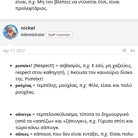
είναι,
π.χ.
Μη τον βλέπεις να ντύνεται έτσι, είναι
προλεφτάριος.
nickel
Administrator
Staff member
Apr 17, 2012
#4
[Respect!] = σεβασμός,
π.χ.
Ε εσύ, μη χαζεύεις,
ρισπέκτ!
respect στον καθηγητή. | Άκουσα τον καινούριο δίσκο
της. Ρισπέκτ!
= τεμπέλης, μούχλας,
π.χ.
Φίλε, είσαι και πολύ
ρούχλας
ρούχλας.
= τεμπελοσκύλιασμα, τίποτα το δημιουργικό
σάπινγκ
(από τα «σαπίζω» και «ζάπινγκ»),
π.χ.
Γύρισα σπίτι και
τώρα κάνω σάπινγκ.
= κάποιος που δεν είναι εντάξει,
π.χ.
Είσαι πολυ
σάπιος