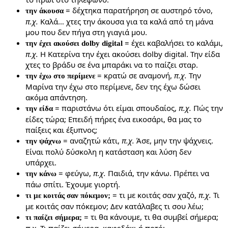
= δέχτηκα παρατήρηση σε αυστηρό τόνο,
την άκουσα
π.χ.
Καλά… χτες την άκουσα για τα καλά από τη μάνα
μου που δεν πήγα στη γιαγιά μου.
= έχει καβαλήσει το καλάμι,
την έχει ακούσει dolby digital
π.χ.
Η Κατερίνα την έχει ακούσει dolby digital. Την είδα
χτες το βράδυ σε ένα μπαράκι να το παίζει σταρ.
= κρατώ σε αναμονή,
π.χ.
Την
την έχω στο περίμενε
Μαρίνα την έχω στο περίμενε, δεν της έχω δώσει
ακόμα απάντηση.
= παριστάνω ότι είμαι σπουδαίος,
π.χ.
Πώς την
την είδα
είδες τώρα; Επειδή πήρες ένα εικοσάρι, θα μας το
παίξεις και έξυπνος;
= αναζητώ κάτι,
π.χ.
Άσε, μην την ψάχνεις.
την ψάχνω
Είναι πολύ δύσκολη η κατάσταση και λύση δεν
υπάρχει.
= φεύγω,
π.χ.
Παιδιά, την κάνω. Πρέπει να
την κάνω
πάω σπίτι. Έχουμε γιορτή.
= τι με κοιτάς σαν χαζό,
π.χ.
Τι
τι με κοιτάς σαν πόκεμον;
με κοιτάς σαν πόκεμον; Δεν κατάλαβες τι σου λέω;
= τι θα κάνουμε, τι θα συμβεί σήμερα;
τι παίζει σήμερα;
π.χ.
Τι παίζει σήμερα, καφεδάκι ή ποτό;