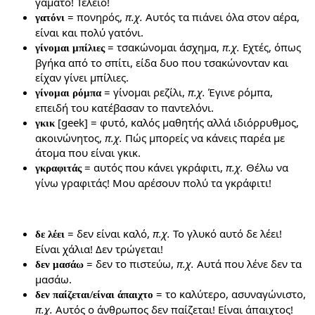
γαμάτο! Τέλειο!
= πονηρός,
π.χ.
Αυτός τα πιάνει όλα στον αέρα,
γατόνι
είναι και πολύ γατόνι.
= τσακώνομαι άσχημα,
π.χ.
Εχτές, όπως
γίνομαι μπίλιες
βγήκα από το σπίτι, είδα δυο που τσακώνονταν και
είχαν γίνει μπίλιες.
= γίνομαι ρεζίλι,
π.χ.
Έγινε ρόμπα,
γίνομαι ρόμπα
επειδή του κατέβασαν το παντελόνι.
[geek] = φυτό, καλός μαθητής αλλά ιδιόρρυθμος,
γκικ
ακοινώνητος,
π.χ.
Πώς μπορείς να κάνεις παρέα με
άτομα που είναι γκικ.
= αυτός που κάνει γκράφιτι,
π.χ.
Θέλω να
γκραφιτάς
γίνω γραφιτάς! Μου αρέσουν πολύ τα γκράφιτι!
= δεν είναι καλό,
π.χ.
Το γλυκό αυτό δε λέει!
δε λέει
Είναι χάλια! Δεν τρώγεται!
= δεν το πιστεύω,
π.χ.
Αυτά που λένε δεν τα
δεν μασάω
μασάω.
= το καλύτερο, ασυναγώνιστο,
δεν παίζεται/είναι άπαιχτο
π.χ.
Αυτός ο άνθρωπος δεν παίζεται! Είναι άπαιχτος!