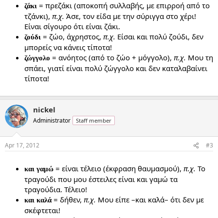
= πρεζάκι (αποκοπή συλλαβής, με επιρροή από το
ζάκι
τζάνκι),
π.χ.
Άσε, τον είδα με την σύριγγα στο χέρι!
Είναι σίγουρο ότι είναι ζάκι.
= ζώο, άχρηστος,
π.χ.
Είσαι και πολύ ζούδι, δεν
ζούδι
μπορείς να κάνεις τίποτα!
= ανόητος (από το ζώο + μόγγολο),
π.χ.
Μου τη
ζώγγολο
σπάει, γιατί είναι πολύ ζώγγολο και δεν καταλαβαίνει
τίποτα!
nickel
Administrator
Staff member
Apr 17, 2012
#3
= είναι τέλειο (έκφραση θαυμασμού),
π.χ.
Το
και γαμώ
τραγούδι που μου έστειλες είναι και γαμώ τα
τραγούδια. Τέλειο!
= δήθεν,
π.χ.
Μου είπε –και καλά– ότι δεν με
και καλά
σκέφτεται!