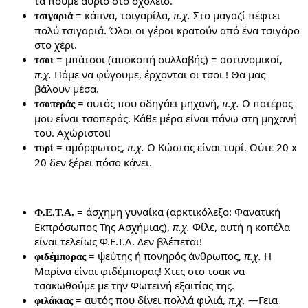
τα πούμε αύριο στο σχολείο.
= κάπνα, τσιγαρίλα,
π.χ.
Στο μαγαζί πέφτει
τσιγαριά
πολύ τσιγαριά. Όλοι οι γέροι κρατούν από ένα τσιγάρο
στο χέρι.
= μπάτσοι (αποκοπή συλλαβής) = αστυνομικοί,
τσοι
π.χ.
Πάμε να φύγουμε, έρχονται οι τσοι ! Θα μας
βάλουν μέσα.
= αυτός που οδηγάει μηχανή,
π.χ.
Ο πατέρας
τσοπεράς
μου είναι τσοπεράς. Κάθε μέρα είναι πάνω στη μηχανή
του. Αχώριστοι!
= αμόρφωτος,
π.χ.
Ο Κώστας είναι τυρί. Ούτε 20 x
τυρί
20 δεν ξέρει πόσο κάνει.
= άσχημη γυναίκα (αρκτικόλεξο: Φανατική
Φ.Ε.Τ.Α.
Εκπρόσωπος Της Ασχήμιας),
π.χ.
Φίλε, αυτή η κοπέλα
είναι τελείως Φ.Ε.Τ.Α. Δεν βλέπεται!
= ψεύτης ή πονηρός άνθρωπος,
π.χ.
Η
φιδέμπορας
Μαρίνα είναι φιδέμπορας! Χτες στο τσακ να
τσακωθούμε με την Φωτεινή εξαιτίας της.
= αυτός που δίνει πολλά φιλιά,
π.χ.
—Γεια
φιλάκιας