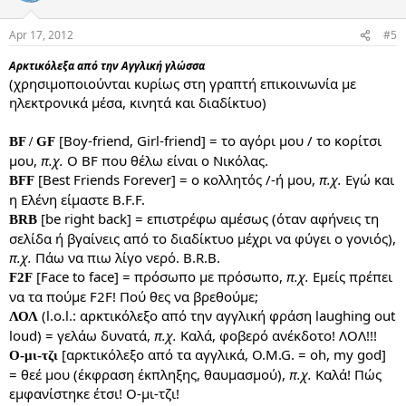
Apr 17, 2012
#5
Αρκτικόλεξα από την Αγγλική γλώσσα
(χρησιμοποιούνται κυρίως στη γραπτή επικοινωνία με
ηλεκτρονικά μέσα, κινητά και διαδίκτυο)
[Boy-friend, Girl-friend] = το αγόρι μου / το κορίτσι
BF / GF
μου,
π.χ.
Ο BF που θέλω είναι ο Νικόλας.
[Best Friends Forever] = ο κολλητός /-ή μου,
π.χ.
Εγώ και
BFF
η Ελένη είμαστε B.F.F.
[be right back] = επιστρέφω αμέσως (όταν αφήνεις τη
BRB
σελίδα ή βγαίνεις από το διαδίκτυο μέχρι να φύγει ο γονιός),
π.χ.
Πάω να πιω λίγο νερό. B.R.B.
[Face to face] = πρόσωπο με πρόσωπο,
π.χ.
Εμείς πρέπει
F2F
να τα πούμε F2F! Πού θες να βρεθούμε;
(l.o.l.: αρκτικόλεξο από την αγγλική φράση laughing out
ΛΟΛ
loud) = γελάω δυνατά,
π.χ.
Καλά, φοβερό ανέκδοτο! ΛΟΛ!!!
[αρκτικόλεξο από τα αγγλικά, O.M.G. = oh, my god]
Ο-μι-τζι
= θεέ μου (έκφραση έκπληξης, θαυμασμού),
π.χ.
Καλά! Πώς
εμφανίστηκε έτσι! Ο-μι-τζι!