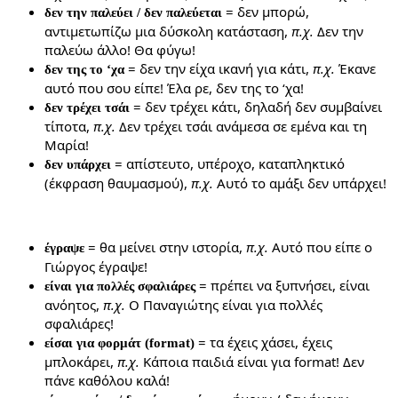
= δεν μπορώ,
δεν την παλεύει / δεν παλεύεται
αντιμετωπίζω μια δύσκολη κατάσταση,
π.χ.
Δεν την
παλεύω άλλο! Θα φύγω!
= δεν την είχα ικανή για κάτι,
π.χ.
Έκανε
δεν της το ‘χα
αυτό που σου είπε! Έλα ρε, δεν της το ‘χα!
= δεν τρέχει κάτι, δηλαδή δεν συμβαίνει
δεν τρέχει τσάι
τίποτα,
π.χ.
Δεν τρέχει τσάι ανάμεσα σε εμένα και τη
Μαρία!
= απίστευτο, υπέροχο, καταπληκτικό
δεν υπάρχει
(έκφραση θαυμασμού),
π.χ.
Αυτό το αμάξι δεν υπάρχει!
= θα μείνει στην ιστορία,
π.χ.
Αυτό που είπε ο
έγραψε
Γιώργος έγραψε!
= πρέπει να ξυπνήσει, είναι
είναι για πολλές σφαλιάρες
ανόητος,
π.χ.
Ο Παναγιώτης είναι για πολλές
σφαλιάρες!
= τα έχεις χάσει, έχεις
είσαι για φορμάτ (format)
μπλοκάρει,
π.χ.
Κάποια παιδιά είναι για format! Δεν
πάνε καθόλου καλά!