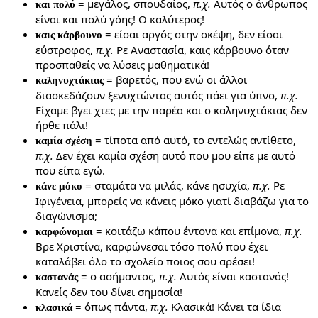
= μεγάλος, σπουδαίος,
π.χ.
Αυτός ο άνθρωπος
και πολύ
είναι και πολύ γόης! Ο καλύτερος!
= είσαι αργός στην σκέψη, δεν είσαι
καις κάρβουνο
εύστροφος,
π.χ.
Ρε Αναστασία, καις κάρβουνο όταν
προσπαθείς να λύσεις μαθηματικά!
= βαρετός, που ενώ οι άλλοι
καληνυχτάκιας
διασκεδάζουν ξενυχτώντας αυτός πάει για ύπνο,
π.χ.
Είχαμε βγει χτες με την παρέα και ο καληνυχτάκιας δεν
ήρθε πάλι!
= τίποτα από αυτό, το εντελώς αντίθετο,
καμία σχέση
π.χ.
Δεν έχει καμία σχέση αυτό που μου είπε με αυτό
που είπα εγώ.
= σταμάτα να μιλάς, κάνε ησυχία,
π.χ.
Ρε
κάνε μόκο
Ιφιγένεια, μπορείς να κάνεις μόκο γιατί διαβάζω για το
διαγώνισμα;
= κοιτάζω κάπου έντονα και επίμονα,
π.χ.
καρφώνομαι
Βρε Χριστίνα, καρφώνεσαι τόσο πολύ που έχει
καταλάβει όλο το σχολείο ποιος σου αρέσει!
= ο ασήμαντος,
π.χ.
Αυτός είναι καστανάς!
καστανάς
Κανείς δεν του δίνει σημασία!
= όπως πάντα,
π.χ.
Κλασικά! Κάνει τα ίδια
κλασικά