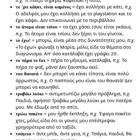
= έχει κολλήσει με κάτι,
π.χ.
το 'χει κάψει, είναι καμένος
Ο αδελφός μου έχει κολλήσει με το playstation και το
έχει κάψει. Δεν επικοινωνεί με το περιβάλλον.
= τα έχει χάσει (συν. είναι γκάου),
το άτομο είναι τσίου
π.χ.
Το άτομο είναι τσίου, δεν ξέρει τι του γίνεται.
= μπορώ, είναι μέσα στις δυνατότητες μου,
π.χ.
το έχω!
«Το έχω!» φώναξε η Μαρία, μόλις είδε τα θέματα στο
διαγώνισμα. Απ’ όσο κατάλαβα έχει γράψει 20.
= πήρα το μήνυμα, κατάλαβα,
π.χ.
Το
το πήρα το fax
πήρα το φαξ, μάνα! Δεν ξαναπάω εκεί.
= δεν μπορεί να κάνει τίποτα, είναι πολύ
του θανατά
άρρωστος,
π.χ.
Ο παππούς μου είναι του θανατά! Δεν
μπορεί να κουνηθεί.
= αντιμετωπίζω μεγάλο πρόβλημα,
π.χ.
τραβάω λούκι
Παιδιά, αφήστε! Τραβάω μεγάλο λούκι με τον πατέρα
μου. Με έδιωξε από το σπίτι.
= μου ήρθε έκπληξη,
π.χ.
Έφαγα πακέτο
τρώω πακέτο
χτες, μόλις είδα ότι οι γονείς μου επέστρεψαν
γρηγορότερα από το ταξίδι.
= άντε μπάι, άντε γεια,
π.χ.
Τσάγια, παιδιά, θα
τσάγεια