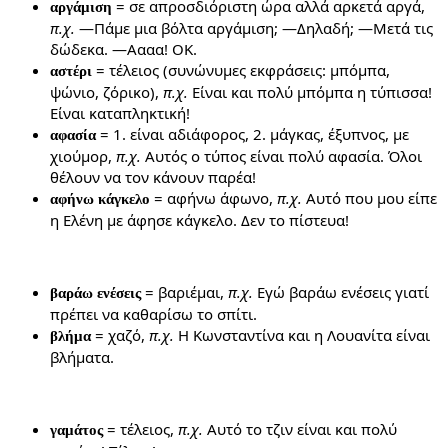
= σε απροσδιόριστη ώρα αλλά αρκετά αργά,
αργάμιση
π.χ.
—Πάμε μια βόλτα αργάμιση; —Δηλαδή; —Μετά τις
δώδεκα. —Αααα! ΟΚ.
= τέλειος (συνώνυμες εκφράσεις: μπόμπα,
αστέρι
ψώνιο, ζόρικο),
π.χ.
Είναι και πολύ μπόμπα η τύπισσα!
Είναι καταπληκτική!
= 1. είναι αδιάφορος, 2. μάγκας, έξυπνος, με
αφασία
χιούμορ,
π.χ.
Αυτός ο τύπος είναι πολύ αφασία. Όλοι
θέλουν να τον κάνουν παρέα!
= αφήνω άφωνο,
π.χ.
Αυτό που μου είπε
αφήνω κάγκελο
η Ελένη με άφησε κάγκελο. Δεν το πίστευα!
= βαριέμαι,
π.χ.
Εγώ βαράω ενέσεις γιατί
βαράω ενέσεις
πρέπει να καθαρίσω το σπίτι.
= χαζό,
π.χ.
Η Κωνσταντίνα και η Λουανίτα είναι
βλήμα
βλήματα.
= τέλειος,
π.χ.
Αυτό το τζιν είναι και πολύ
γαμάτος