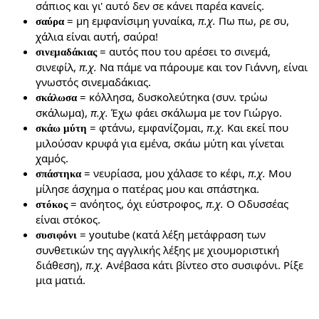
σάπιος και γι' αυτό δεν σε κάνει παρέα κανείς.
= μη εμφανίσιμη γυναίκα,
π.χ.
Πω πω, ρε συ,
σαύρα
χάλια είναι αυτή, σαύρα!
= αυτός που του αρέσει το σινεμά,
σινεμαδάκιας
σινεφίλ,
π.χ.
Να πάμε να πάρουμε και τον Γιάννη, είναι
γνωστός σινεμαδάκιας.
= κόλλησα, δυσκολεύτηκα (συν. τρώω
σκάλωσα
σκάλωμα),
π.χ.
Έχω φάει σκάλωμα με τον Γιώργο.
= φτάνω, εμφανίζομαι,
π.χ.
Και εκεί που
σκάω μύτη
μιλούσαν κρυφά για εμένα, σκάω μύτη και γίνεται
χαμός.
= νευρίασα, μου χάλασε το κέφι,
π.χ.
Μου
σπάστηκα
μίλησε άσχημα ο πατέρας μου και σπάστηκα.
= ανόητος, όχι εύστροφος,
π.χ.
Ο Οδυσσέας
στόκος
είναι στόκος.
= youtube (κατά λέξη μετάφραση των
συσιφόνι
συνθετικών της αγγλικής λέξης με χιουμοριστική
διάθεση),
π.χ.
Ανέβασα κάτι βίντεο στο συσιφόνι. Ρίξε
μια ματιά.