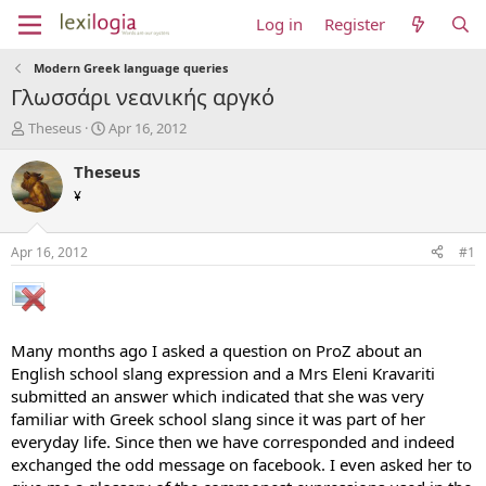
Log in
Register
Modern Greek language queries
Γλωσσάρι νεανικής αργκό
T
S
Theseus
Apr 16, 2012
h
t
r
a
Theseus
e
r
¥
a
t
d
d
s
a
Apr 16, 2012
#1
t
t
a
e
r
t
e
Many months ago I asked a question on ProZ about an
r
English school slang expression and a Mrs Eleni Kravariti
submitted an answer which indicated that she was very
familiar with Greek school slang since it was part of her
everyday life. Since then we have corresponded and indeed
exchanged the odd message on facebook. I even asked her to