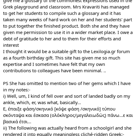
give me a glossary of the commonest expressions used in the
Grek playground and classroom. Mrs Kravariti has managed
to get her students to compile such a glossary and it has
taken many weeks of hard work on her and her students' part
to put together the finished product. Both she and they have
given me permission to use it in a wider market place. I owe a
debt of gratitude to her and to them for their efforts and
interest
I thought it would be a suitable gift to the Lexilogia.gr forum
as a fourth birthday gift. This site has given me so much
expertise and I sometimes have felt that my own
contributions to colleagues have been minimal. ..
PS She has omitted to mention two of her gems which I have
in my notes:-
i) Well, um, I kind of fell over and sort of landed badly on my
ankle, which, er, was what, basically...
Ε, έπαιξε φάση/σκηνικό [κόψε φάση /σκηνικό] τύπου
σκόνταψα και έσκασα (ολόκληρος/μεγαλειωδώς) πάνω...ε και
βασικά έτσι...
ii) The following was actually heard from a schoolgirl and she
rendered it into equally meaningless cliché-ridden Greek:-