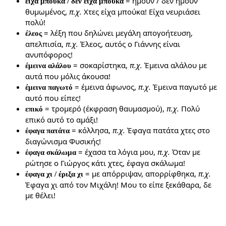
= ήμουν / δεν ήμουν
είχα μπούκα / δεν είχα μπούκα
θυμωμένος,
π.χ.
Χτες είχα μπούκα! Είχα νευριάσει
πολύ!
= λέξη που δηλώνει μεγάλη απογοήτευση,
έλεος
απελπισία,
π.χ.
Έλεος, αυτός ο Γιάννης είναι
ανυπόφορος!
= σοκαρίστηκα,
π.χ.
Έμεινα αλάλου με
έμεινα αλάλου
αυτά που μόλις άκουσα!
= έμεινα άφωνος,
π.χ.
Έμεινα παγωτό με
έμεινα παγωτό
αυτό που είπες!
= τρομερό (έκφραση θαυμασμού),
π.χ.
Πολύ
επικό
επικό αυτό το αμάξι!
= κόλλησα,
π.χ.
Έφαγα πατάτα χτες στο
έφαγα πατάτα
διαγώνισμα Φυσικής!
= έχασα τα λόγια μου,
π.χ.
Όταν με
έφαγα σκάλωμα
ρώτησε ο Γιώργος κάτι χτες, έφαγα σκάλωμα!
= με απόρριψαν, απορρίφθηκα,
π.χ.
έφαγα χι / έριξα χι
Έφαγα χι από τον Μιχάλη! Μου το είπε ξεκάθαρα, δε
με θέλει!