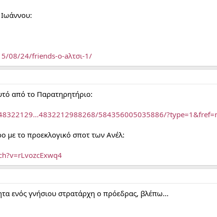
 Ιωάννου:
5/08/24/friends-o-aλτσι-1/
αυτό από το Παρατηρητήριο:
048322129...4832212988268/584356005035886/?type=1&fref=
ο με το προεκλογικό σποτ των Ανέλ:
tch?v=rLvozcExwq4
τα ενός γνήσιου στρατάρχη ο πρόεδρας, βλέπω...