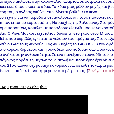
 το έχουν απλώσει στην ακρογιαλιά, ανάμεσα σε όστρακα και σε
τάσει εκεί όπου σκάει το κύμα. Το κύμα μιας μάλλον ρηχής και 
η του, ο άνδρας σκύβει. Υποκλίνεται βαθιά. Στο κενό.
ργο τέχνης για να πυροδοτήσει αναλύσεις απ' τους επαΐοντες και
' τον επίσημο εορτασμό της Ναυμαχίας της Σαλαμίνας. Στο φό
κόμα παραπίσω, κοπέλες με παραδοσιακές ενδυμασίες να κρατούν
ύβας. Ο Ρενέ Μαγκρίτ έχει πλέον δώσει τη θέση του στον Μποστ.
θείτε πού ακριβώς έγκειται το γελοίον του πράγματος. Στους 
οσύνου για τους νεκρούς μιας ναυμαχίας του 480 π.Χ.; Στον αφ
τι ο κύριος Καμμένος και η συνοδεία του πόζαραν σαν φυσικοί
ου ανήκει στην ανθρωπότητα; Σε ένα πανέξυπνο τραγούδι του, 
πόγονος φοράει τη μεγάλη τους στολή και πορτιέρης έχει γίνει σ
του 21ου αιώνα όχι μονάχα κοκορεύονται σε κάθε ευκαιρία μες
νοντας από εκεί - να τη φέρουν στα μέτρα τους. [
Συνέχεια στα 
" Καμμένου στην Σαλαμίνα