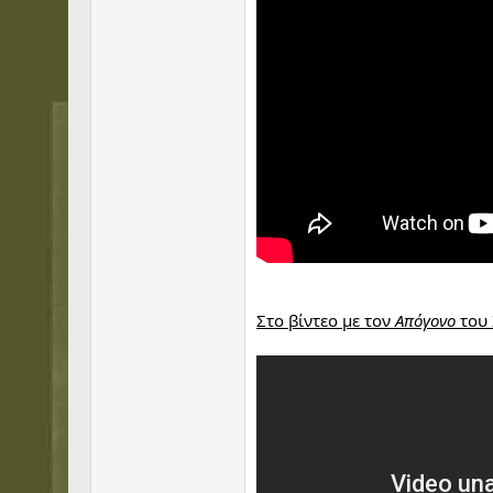
Στο βίντεο με τον
Απόγονο
του