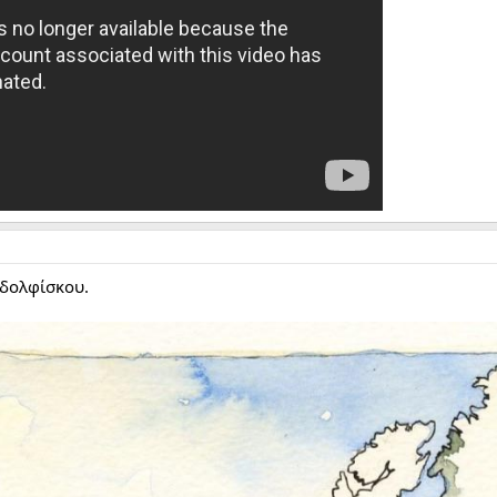
Αδολφίσκου.