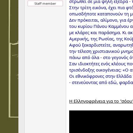
στρωθεί σε μια ψηλή εξέδρα -
Staff member
Στην τρίτη εικόνα, έχει πια φ
οπωσδήποτε καταπονούν τη μέσ
Δεν πρόκειται, αλίμονο, για έ
του κυρίου Πάνου Καμμένου απ
με κλάρες και παράσημα. Κι α
Αμερικής, της Ρωσίας, της Κο
Αφού ξεκαρδιστείτε, αναρωτη
την τέλεση χριστιανικού μνημ
πάνω από όλα - στο γεγονός ό
Σαν ιδιοκτήτες ενός κλέους π
τρισένδοξης οικογένειας: «Ο α
Οι εθνικόφρονες στην Ελλάδα 
- στενεύοντας από εδώ, φαρδαί
Η Ελληνοφρένεια για το "σόου