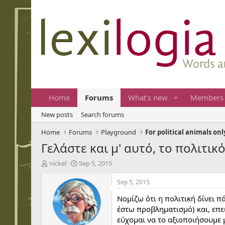
Home
Forums
What's new
Members
New posts
Search forums
Home
Forums
Playground
For political animals onl
Γελάστε και μ' αυτό, το πολιτικ
T
S
nickel
Sep 5, 2015
h
t
r
a
Sep 5, 2015
e
r
Νομίζω ότι η πολιτική δίνει π
a
t
d
d
έστω προβληματισμό) και, επει
s
a
εύχομαι να το αξιοποιήσουμε 