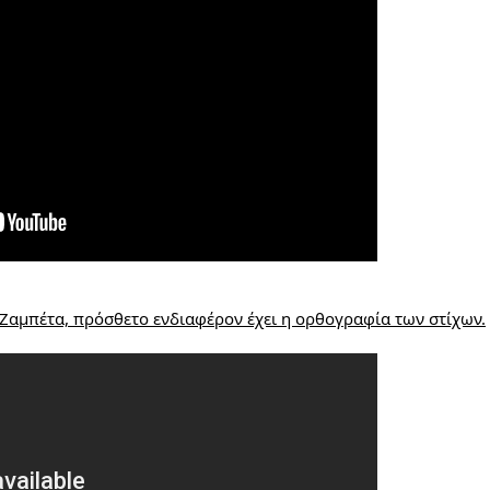
 Ζαμπέτα, πρόσθετο ενδιαφέρον έχει η ορθογραφία των στίχων.