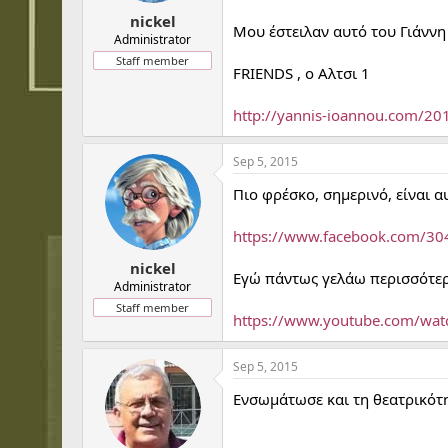
t
t
nickel
a
e
Μου έστειλαν αυτό του Γιάννη
r
Administrator
t
Staff member
FRIENDS , o Aλτσι 1
e
r
http://yannis-ioannou.com/201
Sep 5, 2015
Πιο φρέσκο, σημερινό, είναι 
https://www.facebook.com/3
nickel
Εγώ πάντως γελάω περισσότερ
Administrator
Staff member
https://www.youtube.com/wa
Sep 5, 2015
Ενσωμάτωσε και τη θεατρικότη