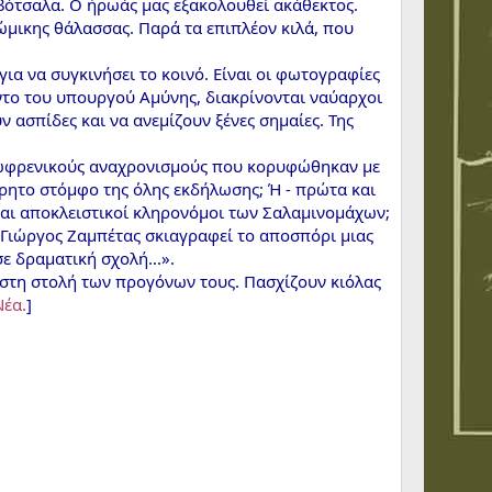
 βότσαλα. Ο ήρωάς μας εξακολουθεί ακάθεκτος.
βρώμικης θάλασσας. Παρά τα επιπλέον κιλά, που
 για να συγκινήσει το κοινό. Είναι οι φωτογραφίες
ντο του υπουργού Αμύνης, διακρίνονται ναύαρχοι
 ασπίδες και να ανεμίζουν ξένες σημαίες. Της
εξωφρενικούς αναχρονισμούς που κορυφώθηκαν με
όρητο στόμφο της όλης εκδήλωσης; Ή - πρώτα και
 και αποκλειστικοί κληρονόμοι των Σαλαμινομάχων;
ο Γιώργος Ζαμπέτας σκιαγραφεί το αποσπόρι μιας
ε δραματική σχολή...».
 στη στολή των προγόνων τους. Πασχίζουν κιόλας
Νέα.
]