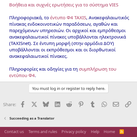
Βοήθεια και συχνές ερωτήσεις για το σύστημα VIES
Πληροφοριακά, το
έντυπο Φ4 TAXIS
, Ανακεφαλαιωτικός
πίνακας ενδοκοινοτικών παραδόσεων, αγαθών και
παρεχόμενων υπηρεσιών. Οι αρχικοί και εμπρόθεσμοι
ανακεφαλαιωτικοί πίνακες υποβάλλονται ηλεκτρονικά
(TAXISnet). Σε έντυπη μορφή (στην αρμόδια ΔΟΥ)
υποβάλλονται οι εκπρόθεσμοι και οι διορθωτικοί
ανακεφαλαιωτικοί πίνακες.
Πληροφορίες και οδηγίες για τη
συμπλήρωση του
εντύπου Φ4
.​
You must log in or register to reply here.
Facebook
X
Bluesky
LinkedIn
Reddit
Pinterest
Tumblr
WhatsApp
Email
Li
Share:
Succeeding as a Translator
Contact us
Terms and rules
Privacy policy
Help
Home
R
S