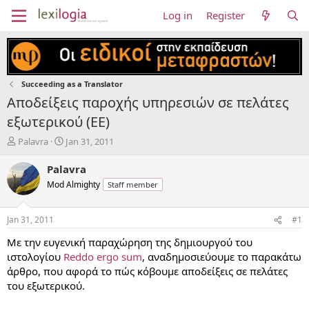
Log in
Register
Succeeding as a Translator
Αποδείξεις παροχής υπηρεσιών σε πελάτες
εξωτερικού (ΕΕ)
T
S
Palavra
Jan 31, 2011
h
t
r
a
Palavra
e
r
Mod Almighty
Staff member
a
t
d
d
s
a
Jan 31, 2011
#1
t
t
a
e
Με την ευγενική παραχώρηση της δημιουργού του
r
ιστολογίου
Reddo ergo sum
, αναδημοσιεύουμε το παρακάτω
t
άρθρο, που αφορά το πώς κόβουμε αποδείξεις σε πελάτες
e
του εξωτερικού.
r