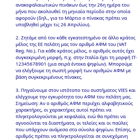
ανακεφαλαιωτικών πινάκων έως την 26η ημέρα του
μήνα που ακολουθεί τη μηνιαία περίοδο στην οποία
αφορούν (δηλ., για το Μάρτιο ο πίνακας πρέπει να
υποβληθεί μέχρι τις 26 Απριλίου).
2. Zητάμε από τον κάθε εγκατεστημένο σε άλλο κράτος
μέλος της ΕΕ πελάτη μας τον αριθμό ΑΦΜ του (VAT
Reg. No.). Για κάθε κράτος μέλος, ο αριθμός αυτός έχει
συγκεκριμένη μορφή, π.χ. στην Ιταλία έχει τη μορφή IT-
12345678901 (μια σειρά έντεκα ψηφίων). Μπορούμε
να ελέγξουμε τη σωστή μορφή των αριθμών ΑΦΜ με
βάση συγκεκριμένους πίνακες.
3. Πηγαίνουμε στον ιστότοπο του συστήματος VIES και
ελέγχουμε την εγκυρότητα του ΑΦΜ του πελάτη μας.
Σημείωση: Αν ο αριθμός ΑΦΜ περιέχει αλφαβητικούς
χαρακτήρες, οι χαρακτήρες αυτοί πρέπει να
πληκτρολογούνται με κεφαλαία, ενώ θα πρέπει να
αγνοούνται τα διαστήματα, οι τελείες και οι παύλες
που υπάρχουν ανάμεσα στα σύνολα ψηφίων. Επίσης, ο
αριθμός πρέπει να πληκτρολογείται σε συνεχόμενη